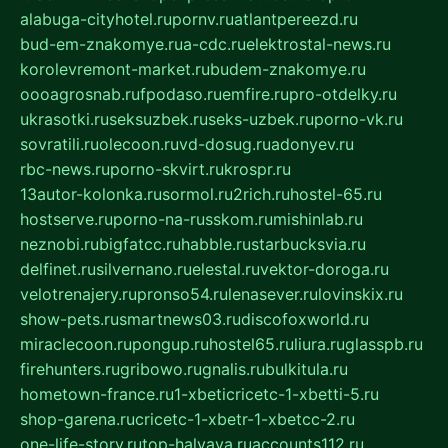
alabuga-cityhotel.ru
pornv.ru
atlantpereezd.ru
bud-em-znakomye.ru
a-cdc.ru
elektrostal-news.ru
korolevremont-market.ru
budem-znakomye.ru
oooagrosnab.ru
fpodaso.ru
emfire.ru
pro-otdelky.ru
ukrasotki.ru
seksuzbek.ru
seks-uzbek.ru
porno-vk.ru
sovratili.ru
olecoon.ru
vd-dosug.ru
adonyev.ru
rbc-news.ru
porno-skvirt.ru
krospr.ru
13autor-kolonka.ru
sormol.ru
2rich.ru
hostel-65.ru
hostserve.ru
porno-na-russkom.ru
mishinlab.ru
neznobi.ru
bigfatcc.ru
habble.ru
starbucksvia.ru
delfinet.ru
silvernano.ru
elestal.ru
vektor-doroga.ru
velotrenajery.ru
pronso54.ru
lenasever.ru
lovinskix.ru
show-pets.ru
smartnews03.ru
discofoxworld.ru
miraclecoon.ru
pongup.ru
hostel65.ru
liura.ru
glasspb.ru
firehunters.ru
gribowo.ru
gnalis.ru
bulkitula.ru
hometown-france.ru
1-xbeticricetc-1-xbetti-5.ru
shop-garena.ru
cricetc-1-xbetr-1-xbetcc-2.ru
one-life-story.ru
top-halyava.ru
accounts112.ru