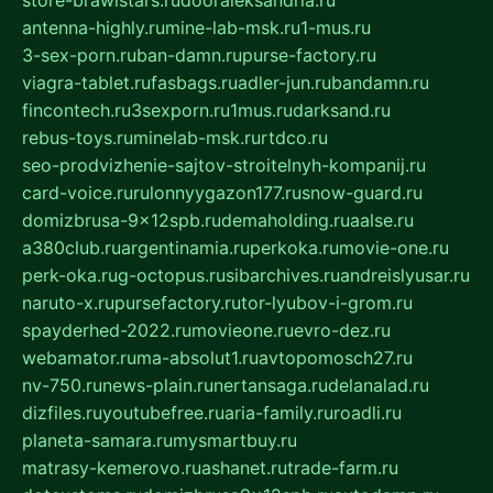
store-brawlstars.ru
dooraleksandria.ru
antenna-highly.ru
mine-lab-msk.ru
1-mus.ru
3-sex-porn.ru
ban-damn.ru
purse-factory.ru
viagra-tablet.ru
fasbags.ru
adler-jun.ru
bandamn.ru
fincontech.ru
3sexporn.ru
1mus.ru
darksand.ru
rebus-toys.ru
minelab-msk.ru
rtdco.ru
seo-prodvizhenie-sajtov-stroitelnyh-kompanij.ru
card-voice.ru
rulonnyygazon177.ru
snow-guard.ru
domizbrusa-9x12spb.ru
demaholding.ru
aalse.ru
a380club.ru
argentinamia.ru
perkoka.ru
movie-one.ru
perk-oka.ru
g-octopus.ru
sibarchives.ru
andreislyusar.ru
naruto-x.ru
pursefactory.ru
tor-lyubov-i-grom.ru
spayderhed-2022.ru
movieone.ru
evro-dez.ru
webamator.ru
ma-absolut1.ru
avtopomosch27.ru
nv-750.ru
news-plain.ru
nertansaga.ru
delanalad.ru
dizfiles.ru
youtubefree.ru
aria-family.ru
roadli.ru
planeta-samara.ru
mysmartbuy.ru
matrasy-kemerovo.ru
ashanet.ru
trade-farm.ru