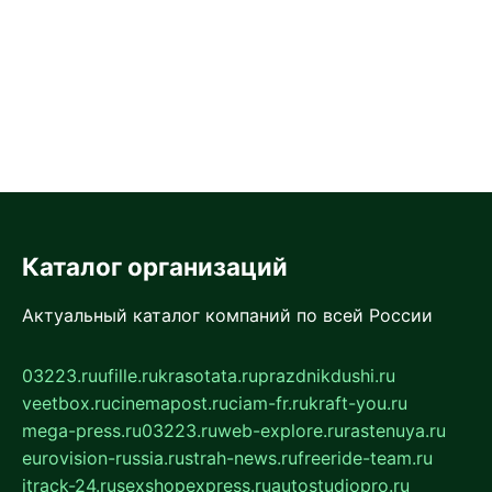
Каталог организаций
Актуальный каталог компаний по всей России
03223.ru
ufille.ru
krasotata.ru
prazdnikdushi.ru
veetbox.ru
cinemapost.ru
ciam-fr.ru
kraft-you.ru
mega-press.ru
03223.ru
web-explore.ru
rastenuya.ru
eurovision-russia.ru
strah-news.ru
freeride-team.ru
itrack-24.ru
sexshopexpress.ru
autostudiopro.ru