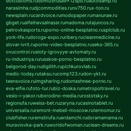
dotcustoms.ru
domizbrusa9x12spb.ru
autodamp.ru
narasimha.ru
djcommodities.ru
nv750.ru
x-ton.ru
newsplain.ru
cardvoice.ru
modopaper.ru
manunae.ru
gbget.ru
alfeihavsalnassr.ru
madoma.ru
tajuncos.ru
petrovkasports.ru
porno-online-besplatno.ru
splclub.ru
york-life.ru
doroga-expo.ru
ribery.ru
cleanmedicine.ru
slovar-ivrit.ru
porno-video-besplatno.ru
seks-365.ru
ovucontrol.ru
sloty-igrovyye-avtomaty.ru
ru-industriya.ru
russkoe-porno-besplatno.ru
belgorod-day.ru
digilith.ru
pichkurovlab.ru
medic-today.ru
taksu.ru
comp123.ru
don-ykt.ru
teensvoice.ru
imgsharing.ru
domashnee-porno.ru
eva-elfie.ru
foto-tur.ru
biz-doska.ru
metropoltravel.ru
veslo-i-yakor.ru
borodino-media.ru
rostotsky.ru
regionufa.ru
weiss-bet.ru
zaryna.ru
casinotablet.ru
universalia.ru
remont-mebeli-moscow.ru
termomur.ru
clubfisher.ru
remstirufa.ru
erdamchi.ru
doramamama.ru
muraviovka-park.ru
worldofwoman.ru
clean-dreams.ru