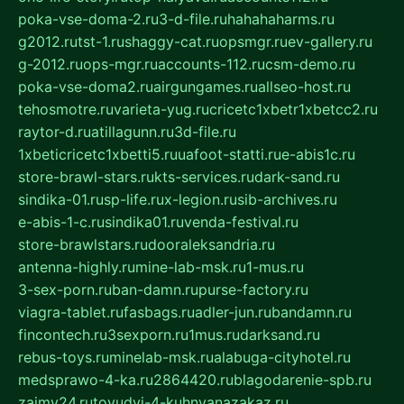
poka-vse-doma-2.ru
3-d-file.ru
hahahaharms.ru
g2012.ru
tst-1.ru
shaggy-cat.ru
opsmgr.ru
ev-gallery.ru
g-2012.ru
ops-mgr.ru
accounts-112.ru
csm-demo.ru
poka-vse-doma2.ru
airgungames.ru
allseo-host.ru
tehosmotre.ru
varieta-yug.ru
cricetc1xbetr1xbetcc2.ru
raytor-d.ru
atillagunn.ru
3d-file.ru
1xbeticricetc1xbetti5.ru
uafoot-statti.ru
e-abis1c.ru
store-brawl-stars.ru
kts-services.ru
dark-sand.ru
sindika-01.ru
sp-life.ru
x-legion.ru
sib-archives.ru
e-abis-1-c.ru
sindika01.ru
venda-festival.ru
store-brawlstars.ru
dooraleksandria.ru
antenna-highly.ru
mine-lab-msk.ru
1-mus.ru
3-sex-porn.ru
ban-damn.ru
purse-factory.ru
viagra-tablet.ru
fasbags.ru
adler-jun.ru
bandamn.ru
fincontech.ru
3sexporn.ru
1mus.ru
darksand.ru
rebus-toys.ru
minelab-msk.ru
alabuga-cityhotel.ru
medsprawo-4-ka.ru
2864420.ru
blagodarenie-spb.ru
zajmy24.ru
tovudyi-4-kuhnyanazakaz.ru