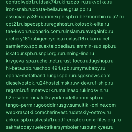
controlweb1.ru
tdsak74.ru
kinzozo-ru.ru
kvotka.ru
iron-snab.ru
costa-bella.ru
eugrus.pp.ru
associaciya39.ru
primexpo.spb.ru
bezmorchin.ru
ia2.ru
cpt21.ru
ispecspb.ru
regahost.ru
kolosok-elita.ru
tae-kwon.ru
consrio.com.ru
insiam.ru
avegainfo.ru
archery161.ru
bigencyclica.ru
vlast16.ru
korru.net
sarmiento.spb.su
extelopedia.ru
lammin-suo.spb.ru
iskatour.spb.ru
snpi.org.ru
running-line.ru
krygeva-spa.ru
chel.net.ru
rust-loco.ru
dugshop.ru
hl-beta.spb.ru
school494.spb.ru
mymubaby.ru
epoha-metalband.ru
ngr.spb.ru
rusgosnews.com
dieselvostok.ru
24hostel.msk.ru
w-dev.ru
f-ship.ru
regsmi.ru
filmnetwork.ru
malinasp.ru
kinosvin.ru
h2o-salon.ru
malutkayork.ru
deltaprim.spb.ru
tango-perm.ru
gooddir.ru
sgv.su
multiki-online.com
webkrasotki.com
cherinvest.ru
detskiy-ostrov.ru
ankou.spb.ru
alvesta1.ru
pdf-creator.ru
nix-files.org.ru
sakhatoday.ru
elektrikersymboler.ru
sputnikyes.ru