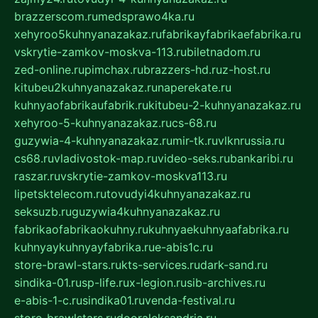
brazzerscom.ru
medsprawo4ka.ru
xehyroo5kuhnyanazakaz.ru
fabrikayfabrikaefabrika.ru
vskrytie-zamkov-moskva-113.ru
biletnadom.ru
zed-online.ru
pimchax.ru
brazzers-hd.ru
z-host.ru
kitubeu2kuhnyanazakaz.ru
naperekate.ru
kuhnyaofabrikaufabrik.ru
kitubeu-2-kuhnyanazakaz.ru
xehyroo-5-kuhnyanazakaz.ru
cs-68.ru
guzywia-4-kuhnyanazakaz.ru
mir-tk.ru
vlknrussia.ru
cs68.ru
vladivostok-map.ru
video-seks.ru
bankaribi.ru
raszar.ru
vskrytie-zamkov-moskva113.ru
lipetsktelecom.ru
tovudyi4kuhnyanazakaz.ru
seksuzb.ru
guzywia4kuhnyanazakaz.ru
fabrikaofabrikaokuhny.ru
kuhnyaekuhnyaafabrika.ru
kuhnyaykuhnyayfabrika.ru
e-abis1c.ru
store-brawl-stars.ru
kts-services.ru
dark-sand.ru
sindika-01.ru
sp-life.ru
x-legion.ru
sib-archives.ru
e-abis-1-c.ru
sindika01.ru
venda-festival.ru