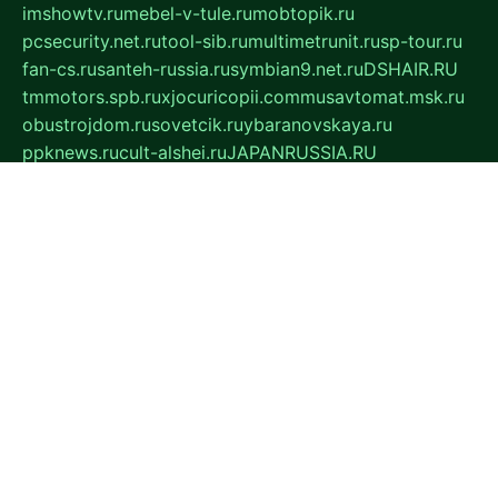
imshowtv.ru
mebel-v-tule.ru
mobtopik.ru
pcsecurity.net.ru
tool-sib.ru
multimetrunit.ru
sp-tour.ru
fan-cs.ru
santeh-russia.ru
symbian9.net.ru
DSHAIR.RU
tmmotors.spb.ru
xjocuricopii.com
musavtomat.msk.ru
obustrojdom.ru
sovetcik.ru
ybaranovskaya.ru
ppknews.ru
cult-alshei.ru
JAPANRUSSIA.RU
proekciyamebel.ru
imper-finans.ru
rim.org.ru
glamourai.ru
brassminus.ru
zabor-pro.ru
ftn.pp.ru
dorogoe58.ru
laimengpacker.ru
kuzova-zapchasti.ru
sageerp.ru
taxodrom.ru
dsrazvitie.ru
hardcity.net.ru
ratinghomegames.ru
topservice25.ru
gubernyan.ru
gtglasslined.ru
ii4.ru
tssport.spb.ru
andorra24.com
blackwallstreet.ru
oboimos.ru
optim-doors.com.ru
ikuch.ru
nycr.org.ru
npa21.ru
vremya-ch.spb.ru
desert000.ru
ivtorgi.ru
ifiori.ru
catalog-statei.ru
dcv.org.ru
spetsmaster174.ru
ipkameryhiseeu.ru
dum26.ru
ruspol.spb.ru
fr-opendp.ru
kam-solnyshko.ru
cheyenne-arapaho.ru
sevzapmetal.spb.ru