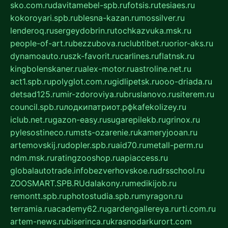
sko.com.ru
davitamebel-spb.ru
fotsis.ru
tesiaes.ru
kokoroyari.spb.ru
blesna-kazan.ru
mossilver.ru
lenderoq.ru
sergeydobrin.ru
tochkazvuka.msk.ru
people-of-art.ru
bezzubova.ru
clubtibet.ru
orior-aks.ru
dynamoauto.ru
szk-favorit.ru
carlines.ru
flatnsk.ru
kingbolenskaner.ru
alex-motor.ru
astroline.net.ru
act1.spb.ru
polyglot.com.ru
gidlipetsk.ru
ooo-driada.ru
detsad125.ru
mir-zdoroviya.ru
bruslanovo.ru
siterem.ru
council.spb.ru
лодкипатриот.рф
kafekolizey.ru
iclub.net.ru
gazon-easy.ru
sugarepilekb.ru
grinox.ru
pylesostineco.ru
msts-ozarenie.ru
kameryjooan.ru
artemovskij.ru
dopler.spb.ru
aid70.ru
metall-perm.ru
ndm.msk.ru
ratingzooshop.ru
apiaccess.ru
globalautotrade.info
bezverhovskoe.ru
drsschool.ru
ZOOSMART.SPB.RU
dalakony.ru
medikijob.ru
remontt.spb.ru
photostudia.spb.ru
myragon.ru
terramia.ru
academy62.ru
gardengallereya.ru
rti.com.ru
artem-news.ru
biserinca.ru
krasnodarkurort.com