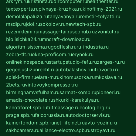
arkrym.ru
kristinita.ru
dircomputer.ru
healthenter.ru
textexperts.ru
pivnaya-kruzhka.ru
kinofilmy-2021.ru
demolalapaluza.ru
tanyavanya.ru
remstir-tolyatti.ru
msdip.ru
jdol.ru
sokolovr.ru
newtech-spb.ru
rezemkleim.ru
massage-tai.ru
seonub.ru
zvonitut.ru
biolisichka24.ru
mncraft-download.ru
algoritm-sistema.ru
godflesh.ru
ru-industria.ru
zebra-tlt.ru
okna-proficom.ru
erynok.ru
onlinekinospace.ru
startupstudio-fefu.ru
zarges-ru.ru
gegenjustizunrecht.ru
autobalashov.ru
utrovortu.ru
spiski-firm.ru
elara-m.ru
kinomusorka.ru
mkcslava.ru
2bets.ru
vintovoykompressor.ru
birminghamvsfulham.ru
sarmat-komp.ru
pioneeri.ru
amadis-chocolate.ru
shkurki-karakulya.ru
kanotiforet.spb.ru
tutmassage.ru
ecolog.org.ru
praga.spb.ru
falcorussia.ru
autodoctorservis.ru
kamertondom.spb.ru
net-life.net.ru
avto-vozim.ru
sakhcamera.ru
alliance-electro.spb.ru
stroyavt.ru