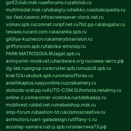
golf2club.msk.ru
aeforums.ru
zallclub.ru
multimodal.msk.ru
habaigry.ru
haikko.ru
sobakopedia.ru
isz-fest.ru
ewnc.info
screensaver-clock.net.ru
volnav.spb.ru
comnat.ru
npf.net.ru
7bit.pp.ru
kalugatur.ru
tesiaes.ru
card.com.ru
kazanka.spb.ru
gildiya-kuznecov.ru
kameryboavision.ru
griffoncom.spb.ru
fabrika-emotsiy.ru
PARK-MATROSOVA.RU
agat.spb.ru
avtoyurist-moskva1.ru
hardware.org.ru
схема-авто.рф
dg-lab.ru
angrup.ru
recruiter.spb.ru
music8.spb.ru
krsk124.ru
kubok.spb.ru
romanofforex.ru
analitikaplus.ru
spyonline.ru
zosikamery.ru
sloboda-ural.pp.ru
AUTO-COM.SU
hohota.net
alimy.ru
online-z.com
aromat-vostoka.ru
otdelkaexp.ru
mobilvest.ru
bbd.net.ru
mebelshop.msk.ru
smp-forum.ru
bastion-td.ru
kosmoscreative.ru
avrmotors.ru
art-galadesign.ru
tiffany-c.ru
ecostep-samara.ru
d-p.spb.ru
галактика73.рф