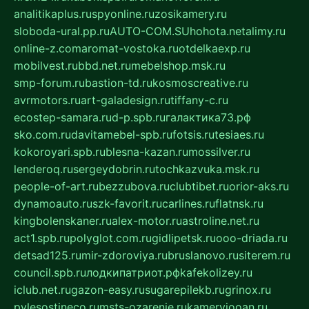
analitikaplus.ru
spyonline.ru
zosikamery.ru
sloboda-ural.pp.ru
AUTO-COM.SU
hohota.net
alimy.ru
online-z.com
aromat-vostoka.ru
otdelkaexp.ru
mobilvest.ru
bbd.net.ru
mebelshop.msk.ru
smp-forum.ru
bastion-td.ru
kosmoscreative.ru
avrmotors.ru
art-galadesign.ru
tiffany-c.ru
ecostep-samara.ru
d-p.spb.ru
галактика73.рф
sko.com.ru
davitamebel-spb.ru
fotsis.ru
tesiaes.ru
kokoroyari.spb.ru
blesna-kazan.ru
mossilver.ru
lenderoq.ru
sergeydobrin.ru
tochkazvuka.msk.ru
people-of-art.ru
bezzubova.ru
clubtibet.ru
orior-aks.ru
dynamoauto.ru
szk-favorit.ru
carlines.ru
flatnsk.ru
kingbolenskaner.ru
alex-motor.ru
astroline.net.ru
act1.spb.ru
polyglot.com.ru
gidlipetsk.ru
ooo-driada.ru
detsad125.ru
mir-zdoroviya.ru
bruslanovo.ru
siterem.ru
council.spb.ru
лодкипатриот.рф
kafekolizey.ru
iclub.net.ru
gazon-easy.ru
sugarepilekb.ru
grinox.ru
pylesostineco.ru
msts-ozarenie.ru
kameryjooan.ru