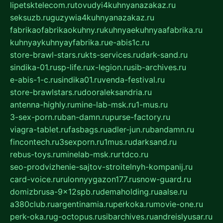
lipetsktelecom.ru
tovudyi4kuhnyanazakaz.ru
seksuzb.ru
guzywia4kuhnyanazakaz.ru
fabrikaofabrikaokuhny.ru
kuhnyaekuhnyaafabrika.ru
kuhnyaykuhnyayfabrika.ru
e-abis1c.ru
store-brawl-stars.ru
kts-services.ru
dark-sand.ru
sindika-01.ru
sp-life.ru
x-legion.ru
sib-archives.ru
e-abis-1-c.ru
sindika01.ru
venda-festival.ru
store-brawlstars.ru
dooraleksandria.ru
antenna-highly.ru
mine-lab-msk.ru
1-mus.ru
3-sex-porn.ru
ban-damn.ru
purse-factory.ru
viagra-tablet.ru
fasbags.ru
adler-jun.ru
bandamn.ru
fincontech.ru
3sexporn.ru
1mus.ru
darksand.ru
rebus-toys.ru
minelab-msk.ru
rtdco.ru
seo-prodvizhenie-sajtov-stroitelnyh-kompanij.ru
card-voice.ru
rulonnyygazon177.ru
snow-guard.ru
domizbrusa-9x12spb.ru
demaholding.ru
aalse.ru
a380club.ru
argentinamia.ru
perkoka.ru
movie-one.ru
perk-oka.ru
g-octopus.ru
sibarchives.ru
andreislyusar.ru