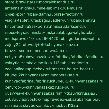
store-brawlstars.ru
dooraleksandria.ru
antenna-highly.ru
mine-lab-msk.ru
1-mus.ru
3-sex-porn.ru
ban-damn.ru
purse-factory.ru
viagra-tablet.ru
fasbags.ru
adler-jun.ru
bandamn.ru
fincontech.ru
3sexporn.ru
1mus.ru
darksand.ru
rebus-toys.ru
minelab-msk.ru
alabuga-cityhotel.ru
medsprawo-4-ka.ru
2864420.ru
blagodarenie-spb.ru
zajmy24.ru
tovudyi-4-kuhnyanazakaz.ru
brazzerscom.ru
medsprawo4ka.ru
xehyroo5kuhnyanazakaz.ru
fabrikayfabrikaefabrika.ru
vskrytie-zamkov-moskva-113.ru
biletnadom.ru
zed-online.ru
pimchax.ru
brazzers-hd.ru
z-host.ru
kitubeu2kuhnyanazakaz.ru
naperekate.ru
kuhnyaofabrikaufabrik.ru
kitubeu-2-kuhnyanazakaz.ru
xehyroo-5-kuhnyanazakaz.ru
cs-68.ru
guzywia-4-kuhnyanazakaz.ru
mir-tk.ru
vlknrussia.ru
cs68.ru
vladivostok-map.ru
video-seks.ru
bankaribi.ru
raszar.ru
vskrytie-zamkov-moskva113.ru