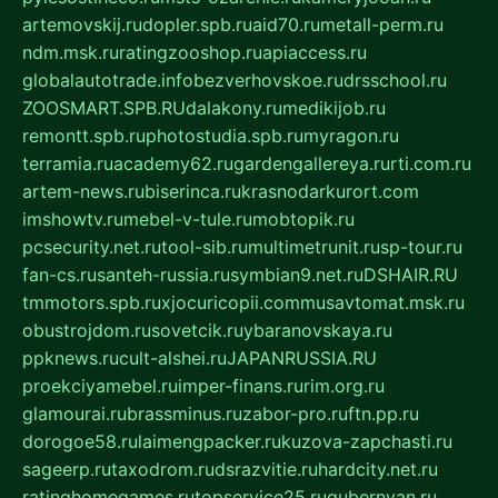
artemovskij.ru
dopler.spb.ru
aid70.ru
metall-perm.ru
ndm.msk.ru
ratingzooshop.ru
apiaccess.ru
globalautotrade.info
bezverhovskoe.ru
drsschool.ru
ZOOSMART.SPB.RU
dalakony.ru
medikijob.ru
remontt.spb.ru
photostudia.spb.ru
myragon.ru
terramia.ru
academy62.ru
gardengallereya.ru
rti.com.ru
artem-news.ru
biserinca.ru
krasnodarkurort.com
imshowtv.ru
mebel-v-tule.ru
mobtopik.ru
pcsecurity.net.ru
tool-sib.ru
multimetrunit.ru
sp-tour.ru
fan-cs.ru
santeh-russia.ru
symbian9.net.ru
DSHAIR.RU
tmmotors.spb.ru
xjocuricopii.com
musavtomat.msk.ru
obustrojdom.ru
sovetcik.ru
ybaranovskaya.ru
ppknews.ru
cult-alshei.ru
JAPANRUSSIA.RU
proekciyamebel.ru
imper-finans.ru
rim.org.ru
glamourai.ru
brassminus.ru
zabor-pro.ru
ftn.pp.ru
dorogoe58.ru
laimengpacker.ru
kuzova-zapchasti.ru
sageerp.ru
taxodrom.ru
dsrazvitie.ru
hardcity.net.ru
ratinghomegames.ru
topservice25.ru
gubernyan.ru