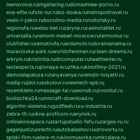
teensvoice.ru
imgsharing.ru
domashnee-porno.ru
eva-elfie.ru
foto-tur.ru
biz-doska.ru
metropoltravel.ru
veslo-i-yakor.ru
borodino-media.ru
rostotsky.ru
regionufa.ru
weiss-bet.ru
zaryna.ru
casinotablet.ru
universalia.ru
remont-mebeli-moscow.ru
termomur.ru
clubfisher.ru
remstirufa.ru
erdamchi.ru
doramamama.ru
muraviovka-park.ru
worldofwoman.ru
clean-dreams.ru
arkrym.ru
kristinita.ru
dircomputer.ru
healthenter.ru
textexperts.ru
pivnaya-kruzhka.ru
kinofilmy-2021.ru
demolalapaluza.ru
tanyavanya.ru
remstir-tolyatti.ru
msdip.ru
jdol.ru
sokolovr.ru
newtech-spb.ru
rezemkleim.ru
massage-tai.ru
seonub.ru
zvonitut.ru
biolisichka24.ru
mncraft-download.ru
algoritm-sistema.ru
godflesh.ru
ru-industria.ru
zebra-tlt.ru
okna-proficom.ru
erynok.ru
onlinekinospace.ru
startupstudio-fefu.ru
zarges-ru.ru
gegenjustizunrecht.ru
autobalashov.ru
utrovortu.ru
spiski-firm.ru
elara-m.ru
kinomusorka.ru
mkcslava.ru