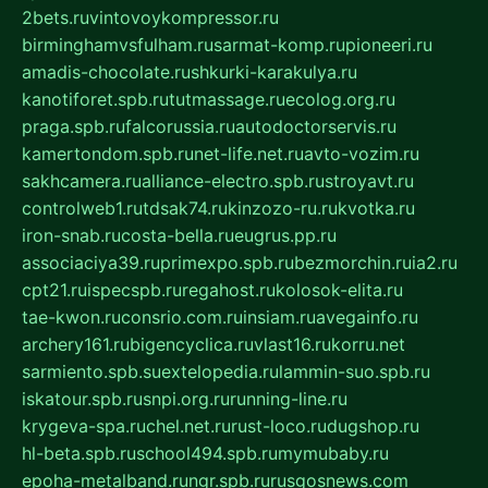
2bets.ru
vintovoykompressor.ru
birminghamvsfulham.ru
sarmat-komp.ru
pioneeri.ru
amadis-chocolate.ru
shkurki-karakulya.ru
kanotiforet.spb.ru
tutmassage.ru
ecolog.org.ru
praga.spb.ru
falcorussia.ru
autodoctorservis.ru
kamertondom.spb.ru
net-life.net.ru
avto-vozim.ru
sakhcamera.ru
alliance-electro.spb.ru
stroyavt.ru
controlweb1.ru
tdsak74.ru
kinzozo-ru.ru
kvotka.ru
iron-snab.ru
costa-bella.ru
eugrus.pp.ru
associaciya39.ru
primexpo.spb.ru
bezmorchin.ru
ia2.ru
cpt21.ru
ispecspb.ru
regahost.ru
kolosok-elita.ru
tae-kwon.ru
consrio.com.ru
insiam.ru
avegainfo.ru
archery161.ru
bigencyclica.ru
vlast16.ru
korru.net
sarmiento.spb.su
extelopedia.ru
lammin-suo.spb.ru
iskatour.spb.ru
snpi.org.ru
running-line.ru
krygeva-spa.ru
chel.net.ru
rust-loco.ru
dugshop.ru
hl-beta.spb.ru
school494.spb.ru
mymubaby.ru
epoha-metalband.ru
ngr.spb.ru
rusgosnews.com