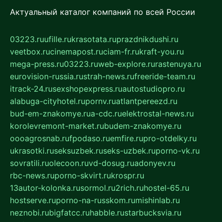
Актуальный каталог компаний по всей России
03223.ru
ufille.ru
krasotata.ru
prazdnikdushi.ru
veetbox.ru
cinemapost.ru
ciam-fr.ru
kraft-you.ru
mega-press.ru
03223.ru
web-explore.ru
rastenuya.ru
eurovision-russia.ru
strah-news.ru
freeride-team.ru
itrack-24.ru
sexshopexpress.ru
autostudiopro.ru
alabuga-cityhotel.ru
pornv.ru
atlantpereezd.ru
bud-em-znakomye.ru
a-cdc.ru
elektrostal-news.ru
korolevremont-market.ru
budem-znakomye.ru
oooagrosnab.ru
fpodaso.ru
emfire.ru
pro-otdelky.ru
ukrasotki.ru
seksuzbek.ru
seks-uzbek.ru
porno-vk.ru
sovratili.ru
olecoon.ru
vd-dosug.ru
adonyev.ru
rbc-news.ru
porno-skvirt.ru
krospr.ru
13autor-kolonka.ru
sormol.ru
2rich.ru
hostel-65.ru
hostserve.ru
porno-na-russkom.ru
mishinlab.ru
neznobi.ru
bigfatcc.ru
habble.ru
starbucksvia.ru