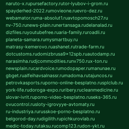
naruto-x.ru
pursefactory.ru
tor-lyubov-i-grom.ru
spayderhed-2022.ru
movieone.ru
evro-dez.ru
webamator.ru
ma-absolut1.ru
avtopomosch27.ru
nv-750.ru
news-plain.ru
nertansaga.ru
delanalad.ru
dizfiles.ru
youtubefree.ru
aria-family.ru
roadli.ru
planeta-samara.ru
mysmartbuy.ru
matrasy-kemerovo.ru
ashanet.ru
trade-farm.ru
dotcustoms.ru
domizbrusa9x12spb.ru
autodamp.ru
narasimha.ru
djcommodities.ru
nv750.ru
x-ton.ru
newsplain.ru
cardvoice.ru
modopaper.ru
manunae.ru
gbget.ru
alfeihavsalnassr.ru
madoma.ru
tajuncos.ru
petrovkasports.ru
porno-online-besplatno.ru
splclub.ru
york-life.ru
doroga-expo.ru
ribery.ru
cleanmedicine.ru
slovar-ivrit.ru
porno-video-besplatno.ru
seks-365.ru
ovucontrol.ru
sloty-igrovyye-avtomaty.ru
ru-industriya.ru
russkoe-porno-besplatno.ru
belgorod-day.ru
digilith.ru
pichkurovlab.ru
medic-today.ru
taksu.ru
comp123.ru
don-ykt.ru