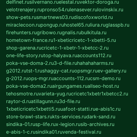
delfinet.ru
silvernano.ru
elestal.ru
vektor-doroga.ru
velotrenajery.ru
pronso54.ru
lenasever.ru
lovinskix.ru
show-pets.ru
smartnews03.ru
discofoxworld.ru
miraclecoon.ru
pongup.ru
hostel65.ru
liura.ru
glasspb.ru
firehunters.ru
gribowo.ru
gnalis.ru
bulkitula.ru
hometown-france.ru
1-xbeticricetc-1-xbetti-5.ru
shop-garena.ru
cricetc-1-xbetr-1-xbetcc-2.ru
one-life-story.ru
top-halyava.ru
accounts112.ru
poka-vse-doma-2.ru
3-d-file.ru
hahahaharms.ru
g2012.ru
tst-1.ru
shaggy-cat.ru
opsmgr.ru
ev-gallery.ru
g-2012.ru
ops-mgr.ru
accounts-112.ru
csm-demo.ru
poka-vse-doma2.ru
airgungames.ru
allseo-host.ru
tehosmotre.ru
varieta-yug.ru
cricetc1xbetr1xbetcc2.ru
raytor-d.ru
atillagunn.ru
3d-file.ru
1xbeticricetc1xbetti5.ru
uafoot-statti.ru
e-abis1c.ru
store-brawl-stars.ru
kts-services.ru
dark-sand.ru
sindika-01.ru
sp-life.ru
x-legion.ru
sib-archives.ru
e-abis-1-c.ru
sindika01.ru
venda-festival.ru