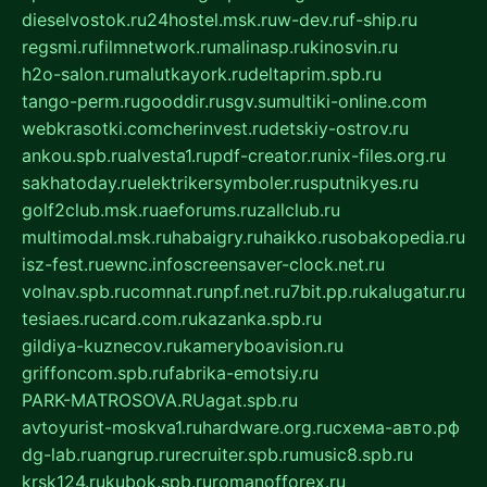
dieselvostok.ru
24hostel.msk.ru
w-dev.ru
f-ship.ru
regsmi.ru
filmnetwork.ru
malinasp.ru
kinosvin.ru
h2o-salon.ru
malutkayork.ru
deltaprim.spb.ru
tango-perm.ru
gooddir.ru
sgv.su
multiki-online.com
webkrasotki.com
cherinvest.ru
detskiy-ostrov.ru
ankou.spb.ru
alvesta1.ru
pdf-creator.ru
nix-files.org.ru
sakhatoday.ru
elektrikersymboler.ru
sputnikyes.ru
golf2club.msk.ru
aeforums.ru
zallclub.ru
multimodal.msk.ru
habaigry.ru
haikko.ru
sobakopedia.ru
isz-fest.ru
ewnc.info
screensaver-clock.net.ru
volnav.spb.ru
comnat.ru
npf.net.ru
7bit.pp.ru
kalugatur.ru
tesiaes.ru
card.com.ru
kazanka.spb.ru
gildiya-kuznecov.ru
kameryboavision.ru
griffoncom.spb.ru
fabrika-emotsiy.ru
PARK-MATROSOVA.RU
agat.spb.ru
avtoyurist-moskva1.ru
hardware.org.ru
схема-авто.рф
dg-lab.ru
angrup.ru
recruiter.spb.ru
music8.spb.ru
krsk124.ru
kubok.spb.ru
romanofforex.ru