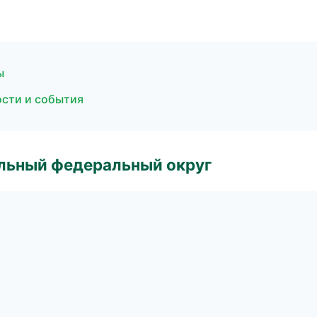
ы
ости и события
альный федеральный округ