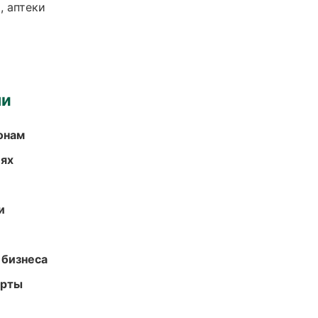
, аптеки
ми
онам
иях
и
 бизнеса
арты