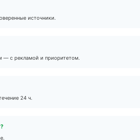
роверенные источники.
м — с рекламой и приоритетом.
течение 24 ч.
е?
е.