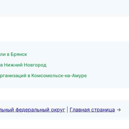
ели в Брянск
 в Нижний Новгород
рганизаций в Комсомольск-на-Амуре
альный федеральный округ
|
Главная страница
→