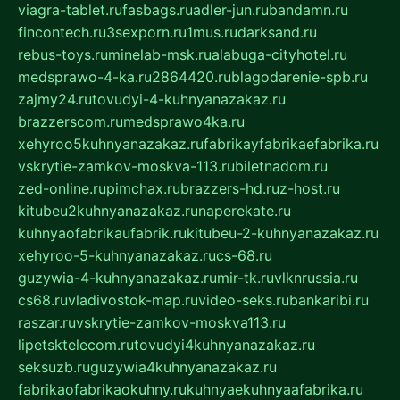
viagra-tablet.ru
fasbags.ru
adler-jun.ru
bandamn.ru
fincontech.ru
3sexporn.ru
1mus.ru
darksand.ru
rebus-toys.ru
minelab-msk.ru
alabuga-cityhotel.ru
medsprawo-4-ka.ru
2864420.ru
blagodarenie-spb.ru
zajmy24.ru
tovudyi-4-kuhnyanazakaz.ru
brazzerscom.ru
medsprawo4ka.ru
xehyroo5kuhnyanazakaz.ru
fabrikayfabrikaefabrika.ru
vskrytie-zamkov-moskva-113.ru
biletnadom.ru
zed-online.ru
pimchax.ru
brazzers-hd.ru
z-host.ru
kitubeu2kuhnyanazakaz.ru
naperekate.ru
kuhnyaofabrikaufabrik.ru
kitubeu-2-kuhnyanazakaz.ru
xehyroo-5-kuhnyanazakaz.ru
cs-68.ru
guzywia-4-kuhnyanazakaz.ru
mir-tk.ru
vlknrussia.ru
cs68.ru
vladivostok-map.ru
video-seks.ru
bankaribi.ru
raszar.ru
vskrytie-zamkov-moskva113.ru
lipetsktelecom.ru
tovudyi4kuhnyanazakaz.ru
seksuzb.ru
guzywia4kuhnyanazakaz.ru
fabrikaofabrikaokuhny.ru
kuhnyaekuhnyaafabrika.ru