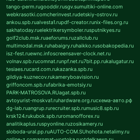
tango-perm.ru
gooddir.ru
sgv.su
multiki-online.com
webkrasotki.com
cherinvest.ru
detskiy-ostrov.ru
ankou.spb.ru
alvesta1.ru
pdf-creator.ru
nix-files.org.ru
sakhatoday.ru
elektrikersymboler.ru
sputnikyes.ru
golf2club.msk.ru
aeforums.ru
zallclub.ru
multimodal.msk.ru
habaigry.ru
haikko.ru
sobakopedia.ru
isz-fest.ru
ewnc.info
screensaver-clock.net.ru
volnav.spb.ru
comnat.ru
npf.net.ru
7bit.pp.ru
kalugatur.ru
tesiaes.ru
card.com.ru
kazanka.spb.ru
gildiya-kuznecov.ru
kameryboavision.ru
griffoncom.spb.ru
fabrika-emotsiy.ru
PARK-MATROSOVA.RU
agat.spb.ru
avtoyurist-moskva1.ru
hardware.org.ru
схема-авто.рф
dg-lab.ru
angrup.ru
recruiter.spb.ru
music8.spb.ru
krsk124.ru
kubok.spb.ru
romanofforex.ru
analitikaplus.ru
spyonline.ru
zosikamery.ru
sloboda-ural.pp.ru
AUTO-COM.SU
hohota.net
alimy.ru
online-z.com
aromat-vostoka.ru
otdelkaexp.ru