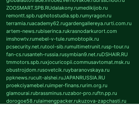
globalautotrade.info
bezverhovskoe.ru
drsschool.ru
ZOOSMART.SPB.RU
dalakony.ru
medikijob.ru
remontt.spb.ru
photostudia.spb.ru
myragon.ru
terramia.ru
academy62.ru
gardengallereya.ru
rti.com.ru
artem-news.ru
biserinca.ru
krasnodarkurort.com
imshowtv.ru
mebel-v-tule.ru
mobtopik.ru
pcsecurity.net.ru
tool-sib.ru
multimetrunit.ru
sp-tour.ru
fan-cs.ru
santeh-russia.ru
symbian9.net.ru
DSHAIR.RU
tmmotors.spb.ru
xjocuricopii.com
musavtomat.msk.ru
obustrojdom.ru
sovetcik.ru
ybaranovskaya.ru
ppknews.ru
cult-alshei.ru
JAPANRUSSIA.RU
proekciyamebel.ru
imper-finans.ru
rim.org.ru
glamourai.ru
brassminus.ru
zabor-pro.ru
ftn.pp.ru
dorogoe58.ru
laimengpacker.ru
kuzova-zapchasti.ru
sageerp.ru
taxodrom.ru
dsrazvitie.ru
hardcity.net.ru
ratinghomegames.ru
topservice25.ru
gubernyan.ru
gtglasslined.ru
ii4.ru
tssport.spb.ru
andorra24.com
blackwallstreet.ru
oboimos.ru
optim-doors.com.ru