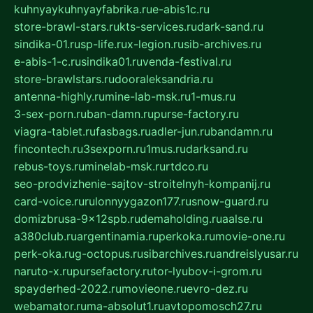
kuhnyaykuhnyayfabrika.ru
e-abis1c.ru
store-brawl-stars.ru
kts-services.ru
dark-sand.ru
sindika-01.ru
sp-life.ru
x-legion.ru
sib-archives.ru
e-abis-1-c.ru
sindika01.ru
venda-festival.ru
store-brawlstars.ru
dooraleksandria.ru
antenna-highly.ru
mine-lab-msk.ru
1-mus.ru
3-sex-porn.ru
ban-damn.ru
purse-factory.ru
viagra-tablet.ru
fasbags.ru
adler-jun.ru
bandamn.ru
fincontech.ru
3sexporn.ru
1mus.ru
darksand.ru
rebus-toys.ru
minelab-msk.ru
rtdco.ru
seo-prodvizhenie-sajtov-stroitelnyh-kompanij.ru
card-voice.ru
rulonnyygazon177.ru
snow-guard.ru
domizbrusa-9x12spb.ru
demaholding.ru
aalse.ru
a380club.ru
argentinamia.ru
perkoka.ru
movie-one.ru
perk-oka.ru
g-octopus.ru
sibarchives.ru
andreislyusar.ru
naruto-x.ru
pursefactory.ru
tor-lyubov-i-grom.ru
spayderhed-2022.ru
movieone.ru
evro-dez.ru
webamator.ru
ma-absolut1.ru
avtopomosch27.ru