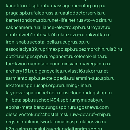
kanotiforet.spb.ru
tutmassage.ru
ecolog.org.ru
praga.spb.ru
falcorussia.ru
autodoctorservis.ru
kamertondom.spb.ru
net-life.net.ru
avto-vozim.ru
sakhcamera.ru
alliance-electro.spb.ru
stroyavt.ru
controlweb1.ru
tdsak74.ru
kinzozo-ru.ru
kvotka.ru
iron-snab.ru
costa-bella.ru
eugrus.pp.ru
associaciya39.ru
primexpo.spb.ru
bezmorchin.ru
ia2.ru
cpt21.ru
ispecspb.ru
regahost.ru
kolosok-elita.ru
tae-kwon.ru
consrio.com.ru
insiam.ru
avegainfo.ru
archery161.ru
bigencyclica.ru
vlast16.ru
korru.net
sarmiento.spb.su
extelopedia.ru
lammin-suo.spb.ru
iskatour.spb.ru
snpi.org.ru
running-line.ru
krygeva-spa.ru
chel.net.ru
rust-loco.ru
dugshop.ru
hl-beta.spb.ru
school494.spb.ru
mymubaby.ru
epoha-metalband.ru
ngr.spb.ru
rusgosnews.com
dieselvostok.ru
24hostel.msk.ru
w-dev.ru
f-ship.ru
regsmi.ru
filmnetwork.ru
malinasp.ru
kinosvin.ru
h2o-salon.ru
malutkayork.ru
deltaprim.spb.ru