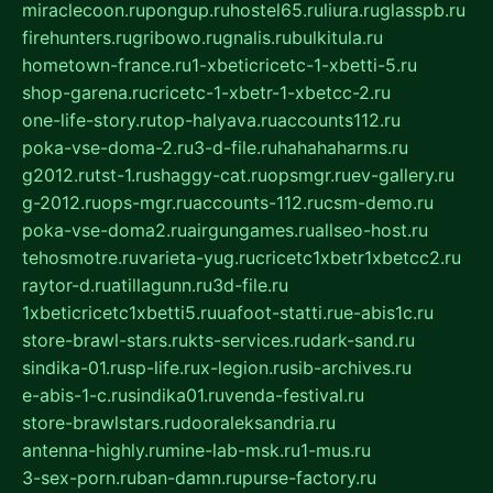
miraclecoon.ru
pongup.ru
hostel65.ru
liura.ru
glasspb.ru
firehunters.ru
gribowo.ru
gnalis.ru
bulkitula.ru
hometown-france.ru
1-xbeticricetc-1-xbetti-5.ru
shop-garena.ru
cricetc-1-xbetr-1-xbetcc-2.ru
one-life-story.ru
top-halyava.ru
accounts112.ru
poka-vse-doma-2.ru
3-d-file.ru
hahahaharms.ru
g2012.ru
tst-1.ru
shaggy-cat.ru
opsmgr.ru
ev-gallery.ru
g-2012.ru
ops-mgr.ru
accounts-112.ru
csm-demo.ru
poka-vse-doma2.ru
airgungames.ru
allseo-host.ru
tehosmotre.ru
varieta-yug.ru
cricetc1xbetr1xbetcc2.ru
raytor-d.ru
atillagunn.ru
3d-file.ru
1xbeticricetc1xbetti5.ru
uafoot-statti.ru
e-abis1c.ru
store-brawl-stars.ru
kts-services.ru
dark-sand.ru
sindika-01.ru
sp-life.ru
x-legion.ru
sib-archives.ru
e-abis-1-c.ru
sindika01.ru
venda-festival.ru
store-brawlstars.ru
dooraleksandria.ru
antenna-highly.ru
mine-lab-msk.ru
1-mus.ru
3-sex-porn.ru
ban-damn.ru
purse-factory.ru