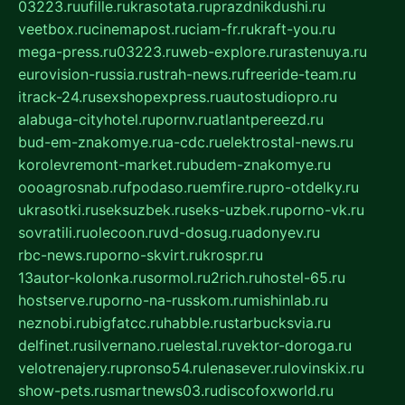
03223.ru
ufille.ru
krasotata.ru
prazdnikdushi.ru
veetbox.ru
cinemapost.ru
ciam-fr.ru
kraft-you.ru
mega-press.ru
03223.ru
web-explore.ru
rastenuya.ru
eurovision-russia.ru
strah-news.ru
freeride-team.ru
itrack-24.ru
sexshopexpress.ru
autostudiopro.ru
alabuga-cityhotel.ru
pornv.ru
atlantpereezd.ru
bud-em-znakomye.ru
a-cdc.ru
elektrostal-news.ru
korolevremont-market.ru
budem-znakomye.ru
oooagrosnab.ru
fpodaso.ru
emfire.ru
pro-otdelky.ru
ukrasotki.ru
seksuzbek.ru
seks-uzbek.ru
porno-vk.ru
sovratili.ru
olecoon.ru
vd-dosug.ru
adonyev.ru
rbc-news.ru
porno-skvirt.ru
krospr.ru
13autor-kolonka.ru
sormol.ru
2rich.ru
hostel-65.ru
hostserve.ru
porno-na-russkom.ru
mishinlab.ru
neznobi.ru
bigfatcc.ru
habble.ru
starbucksvia.ru
delfinet.ru
silvernano.ru
elestal.ru
vektor-doroga.ru
velotrenajery.ru
pronso54.ru
lenasever.ru
lovinskix.ru
show-pets.ru
smartnews03.ru
discofoxworld.ru