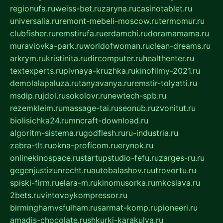
regionufa.ru
weiss-bet.ru
zaryna.ru
casinotablet.ru
universalia.ru
remont-mebeli-moscow.ru
termomur.ru
clubfisher.ru
remstirufa.ru
erdamchi.ru
doramamama.ru
muraviovka-park.ru
worldofwoman.ru
clean-dreams.ru
arkrym.ru
kristinita.ru
dircomputer.ru
healthenter.ru
textexperts.ru
pivnaya-kruzhka.ru
kinofilmy-2021.ru
demolalapaluza.ru
tanyavanya.ru
remstir-tolyatti.ru
msdip.ru
jdol.ru
sokolovr.ru
newtech-spb.ru
rezemkleim.ru
massage-tai.ru
seonub.ru
zvonitut.ru
biolisichka24.ru
mncraft-download.ru
algoritm-sistema.ru
godflesh.ru
ru-industria.ru
zebra-tlt.ru
okna-proficom.ru
erynok.ru
onlinekinospace.ru
startupstudio-fefu.ru
zarges-ru.ru
gegenjustizunrecht.ru
autobalashov.ru
utrovortu.ru
spiski-firm.ru
elara-m.ru
kinomusorka.ru
mkcslava.ru
2bets.ru
vintovoykompressor.ru
birminghamvsfulham.ru
sarmat-komp.ru
pioneeri.ru
amadis-chocolate.ru
shkurki-karakulya.ru