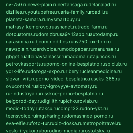
nv-750.ru
news-plain.ru
nertansaga.ru
delanalad.ru
dizfiles.ru
youtubefree.ru
aria-family.ru
roadli.ru
planeta-samara.ru
mysmartbuy.ru
matrasy-kemerovo.ru
ashanet.ru
trade-farm.ru
dotcustoms.ru
domizbrusa9x12spb.ru
autodamp.ru
narasimha.ru
djcommodities.ru
nv750.ru
x-ton.ru
newsplain.ru
cardvoice.ru
modopaper.ru
manunae.ru
gbget.ru
alfeihavsalnassr.ru
madoma.ru
tajuncos.ru
petrovkasports.ru
porno-online-besplatno.ru
splclub.ru
york-life.ru
doroga-expo.ru
ribery.ru
cleanmedicine.ru
slovar-ivrit.ru
porno-video-besplatno.ru
seks-365.ru
ovucontrol.ru
sloty-igrovyye-avtomaty.ru
ru-industriya.ru
russkoe-porno-besplatno.ru
belgorod-day.ru
digilith.ru
pichkurovlab.ru
medic-today.ru
taksu.ru
comp123.ru
don-ykt.ru
teensvoice.ru
imgsharing.ru
domashnee-porno.ru
eva-elfie.ru
foto-tur.ru
biz-doska.ru
metropoltravel.ru
veslo-i-yakor.ru
borodino-media.ru
rostotsky.ru