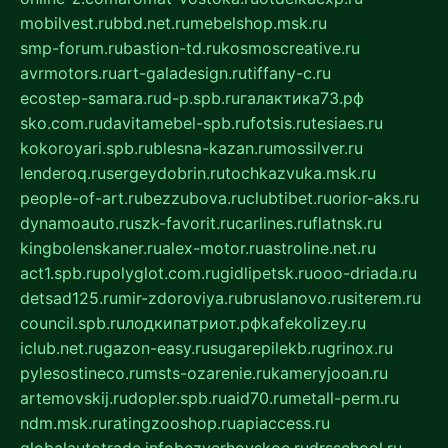
mobilvest.ru
bbd.net.ru
mebelshop.msk.ru
smp-forum.ru
bastion-td.ru
kosmoscreative.ru
avrmotors.ru
art-galadesign.ru
tiffany-c.ru
ecostep-samara.ru
d-p.spb.ru
галактика73.рф
sko.com.ru
davitamebel-spb.ru
fotsis.ru
tesiaes.ru
kokoroyari.spb.ru
blesna-kazan.ru
mossilver.ru
lenderoq.ru
sergeydobrin.ru
tochkazvuka.msk.ru
people-of-art.ru
bezzubova.ru
clubtibet.ru
orior-aks.ru
dynamoauto.ru
szk-favorit.ru
carlines.ru
flatnsk.ru
kingbolenskaner.ru
alex-motor.ru
astroline.net.ru
act1.spb.ru
polyglot.com.ru
gidlipetsk.ru
ooo-driada.ru
detsad125.ru
mir-zdoroviya.ru
bruslanovo.ru
siterem.ru
council.spb.ru
лодкипатриот.рф
kafekolizey.ru
iclub.net.ru
gazon-easy.ru
sugarepilekb.ru
grinox.ru
pylesostineco.ru
msts-ozarenie.ru
kameryjooan.ru
artemovskij.ru
dopler.spb.ru
aid70.ru
metall-perm.ru
ndm.msk.ru
ratingzooshop.ru
apiaccess.ru