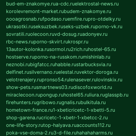
bud-em-znakomye.ru
a-cdc.ru
elektrostal-news.ru
korolevremont-market.ru
budem-znakomye.ru
oooagrosnab.ru
fpodaso.ru
emfire.ru
pro-otdelky.ru
ukrasotki.ru
seksuzbek.ru
seks-uzbek.ru
porno-vk.ru
sovratili.ru
olecoon.ru
vd-dosug.ru
adonyev.ru
rbc-news.ru
porno-skvirt.ru
krospr.ru
13autor-kolonka.ru
sormol.ru
2rich.ru
hostel-65.ru
hostserve.ru
porno-na-russkom.ru
mishinlab.ru
neznobi.ru
bigfatcc.ru
habble.ru
starbucksvia.ru
delfinet.ru
silvernano.ru
elestal.ru
vektor-doroga.ru
velotrenajery.ru
pronso54.ru
lenasever.ru
lovinskix.ru
show-pets.ru
smartnews03.ru
discofoxworld.ru
miraclecoon.ru
pongup.ru
hostel65.ru
liura.ru
glasspb.ru
firehunters.ru
gribowo.ru
gnalis.ru
bulkitula.ru
hometown-france.ru
1-xbeticricetc-1-xbetti-5.ru
shop-garena.ru
cricetc-1-xbetr-1-xbetcc-2.ru
one-life-story.ru
top-halyava.ru
accounts112.ru
poka-vse-doma-2.ru
3-d-file.ru
hahahaharms.ru