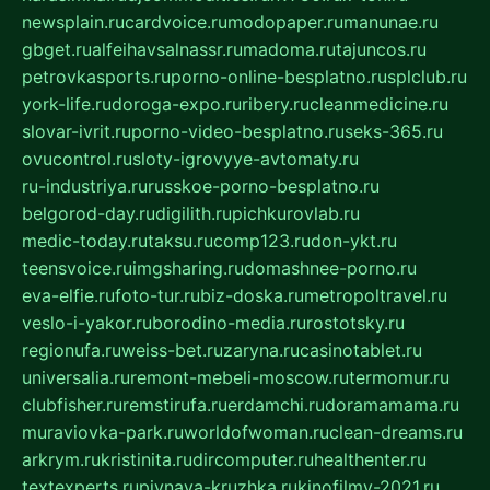
newsplain.ru
cardvoice.ru
modopaper.ru
manunae.ru
gbget.ru
alfeihavsalnassr.ru
madoma.ru
tajuncos.ru
petrovkasports.ru
porno-online-besplatno.ru
splclub.ru
york-life.ru
doroga-expo.ru
ribery.ru
cleanmedicine.ru
slovar-ivrit.ru
porno-video-besplatno.ru
seks-365.ru
ovucontrol.ru
sloty-igrovyye-avtomaty.ru
ru-industriya.ru
russkoe-porno-besplatno.ru
belgorod-day.ru
digilith.ru
pichkurovlab.ru
medic-today.ru
taksu.ru
comp123.ru
don-ykt.ru
teensvoice.ru
imgsharing.ru
domashnee-porno.ru
eva-elfie.ru
foto-tur.ru
biz-doska.ru
metropoltravel.ru
veslo-i-yakor.ru
borodino-media.ru
rostotsky.ru
regionufa.ru
weiss-bet.ru
zaryna.ru
casinotablet.ru
universalia.ru
remont-mebeli-moscow.ru
termomur.ru
clubfisher.ru
remstirufa.ru
erdamchi.ru
doramamama.ru
muraviovka-park.ru
worldofwoman.ru
clean-dreams.ru
arkrym.ru
kristinita.ru
dircomputer.ru
healthenter.ru
textexperts.ru
pivnaya-kruzhka.ru
kinofilmy-2021.ru