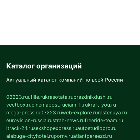
Каталог организаций
Актуальный каталог компаний по всей России
03223.ru
ufille.ru
krasotata.ru
prazdnikdushi.ru
veetbox.ru
cinemapost.ru
ciam-fr.ru
kraft-you.ru
mega-press.ru
03223.ru
web-explore.ru
rastenuya.ru
eurovision-russia.ru
strah-news.ru
freeride-team.ru
itrack-24.ru
sexshopexpress.ru
autostudiopro.ru
alabuga-cityhotel.ru
pornv.ru
atlantpereezd.ru