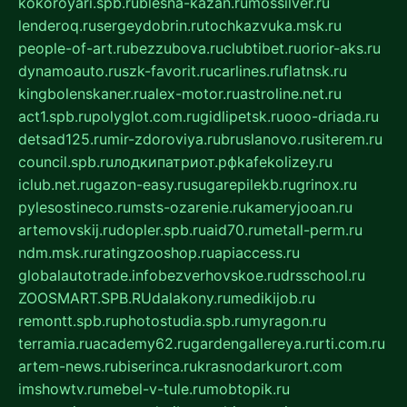
kokoroyari.spb.ru
blesna-kazan.ru
mossilver.ru
lenderoq.ru
sergeydobrin.ru
tochkazvuka.msk.ru
people-of-art.ru
bezzubova.ru
clubtibet.ru
orior-aks.ru
dynamoauto.ru
szk-favorit.ru
carlines.ru
flatnsk.ru
kingbolenskaner.ru
alex-motor.ru
astroline.net.ru
act1.spb.ru
polyglot.com.ru
gidlipetsk.ru
ooo-driada.ru
detsad125.ru
mir-zdoroviya.ru
bruslanovo.ru
siterem.ru
council.spb.ru
лодкипатриот.рф
kafekolizey.ru
iclub.net.ru
gazon-easy.ru
sugarepilekb.ru
grinox.ru
pylesostineco.ru
msts-ozarenie.ru
kameryjooan.ru
artemovskij.ru
dopler.spb.ru
aid70.ru
metall-perm.ru
ndm.msk.ru
ratingzooshop.ru
apiaccess.ru
globalautotrade.info
bezverhovskoe.ru
drsschool.ru
ZOOSMART.SPB.RU
dalakony.ru
medikijob.ru
remontt.spb.ru
photostudia.spb.ru
myragon.ru
terramia.ru
academy62.ru
gardengallereya.ru
rti.com.ru
artem-news.ru
biserinca.ru
krasnodarkurort.com
imshowtv.ru
mebel-v-tule.ru
mobtopik.ru