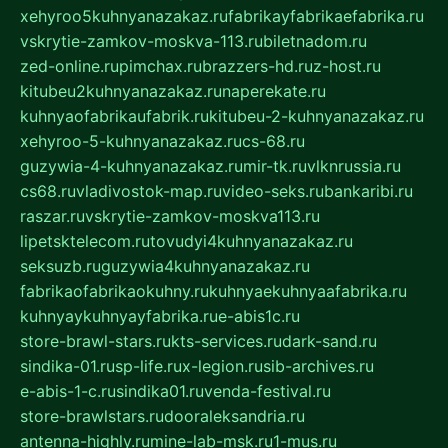
xehyroo5kuhnyanazakaz.ru
fabrikayfabrikaefabrika.ru
vskrytie-zamkov-moskva-113.ru
biletnadom.ru
zed-online.ru
pimchax.ru
brazzers-hd.ru
z-host.ru
kitubeu2kuhnyanazakaz.ru
naperekate.ru
kuhnyaofabrikaufabrik.ru
kitubeu-2-kuhnyanazakaz.ru
xehyroo-5-kuhnyanazakaz.ru
cs-68.ru
guzywia-4-kuhnyanazakaz.ru
mir-tk.ru
vlknrussia.ru
cs68.ru
vladivostok-map.ru
video-seks.ru
bankaribi.ru
raszar.ru
vskrytie-zamkov-moskva113.ru
lipetsktelecom.ru
tovudyi4kuhnyanazakaz.ru
seksuzb.ru
guzywia4kuhnyanazakaz.ru
fabrikaofabrikaokuhny.ru
kuhnyaekuhnyaafabrika.ru
kuhnyaykuhnyayfabrika.ru
e-abis1c.ru
store-brawl-stars.ru
kts-services.ru
dark-sand.ru
sindika-01.ru
sp-life.ru
x-legion.ru
sib-archives.ru
e-abis-1-c.ru
sindika01.ru
venda-festival.ru
store-brawlstars.ru
dooraleksandria.ru
antenna-highly.ru
mine-lab-msk.ru
1-mus.ru