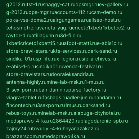
g2012.ru
tst-1.ru
shaggy-cat.ru
opsmgr.ru
ev-gallery.ru
g-2012.ru
ops-mgr.ru
accounts-112.ru
csm-demo.ru
poka-vse-doma2.ru
airgungames.ru
allseo-host.ru
tehosmotre.ru
varieta-yug.ru
cricetc1xbetr1xbetcc2.ru
raytor-d.ru
atillagunn.ru
3d-file.ru
1xbeticricetc1xbetti5.ru
uafoot-statti.ru
e-abis1c.ru
store-brawl-stars.ru
kts-services.ru
dark-sand.ru
sindika-01.ru
sp-life.ru
x-legion.ru
sib-archives.ru
e-abis-1-c.ru
sindika01.ru
venda-festival.ru
store-brawlstars.ru
dooraleksandria.ru
antenna-highly.ru
mine-lab-msk.ru
1-mus.ru
3-sex-porn.ru
ban-damn.ru
purse-factory.ru
viagra-tablet.ru
fasbags.ru
adler-jun.ru
bandamn.ru
fincontech.ru
3sexporn.ru
1mus.ru
darksand.ru
rebus-toys.ru
minelab-msk.ru
alabuga-cityhotel.ru
medsprawo-4-ka.ru
2864420.ru
blagodarenie-spb.ru
zajmy24.ru
tovudyi-4-kuhnyanazakaz.ru
brazzerscom.ru
medsprawo4ka.ru