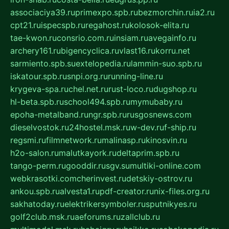
associaciya39.ru
primexpo.spb.ru
bezmorchin.ru
ia2.ru
cpt21.ru
ispecspb.ru
regahost.ru
kolosok-elita.ru
tae-kwon.ru
consrio.com.ru
insiam.ru
avegainfo.ru
archery161.ru
bigencyclica.ru
vlast16.ru
korru.net
sarmiento.spb.su
extelopedia.ru
lammin-suo.spb.ru
iskatour.spb.ru
snpi.org.ru
running-line.ru
krygeva-spa.ru
chel.net.ru
rust-loco.ru
dugshop.ru
hl-beta.spb.ru
school494.spb.ru
mymubaby.ru
epoha-metalband.ru
ngr.spb.ru
rusgosnews.com
dieselvostok.ru
24hostel.msk.ru
w-dev.ru
f-ship.ru
regsmi.ru
filmnetwork.ru
malinasp.ru
kinosvin.ru
h2o-salon.ru
malutkayork.ru
deltaprim.spb.ru
tango-perm.ru
gooddir.ru
sgv.su
multiki-online.com
webkrasotki.com
cherinvest.ru
detskiy-ostrov.ru
ankou.spb.ru
alvesta1.ru
pdf-creator.ru
nix-files.org.ru
sakhatoday.ru
elektrikersymboler.ru
sputnikyes.ru
golf2club.msk.ru
aeforums.ru
zallclub.ru