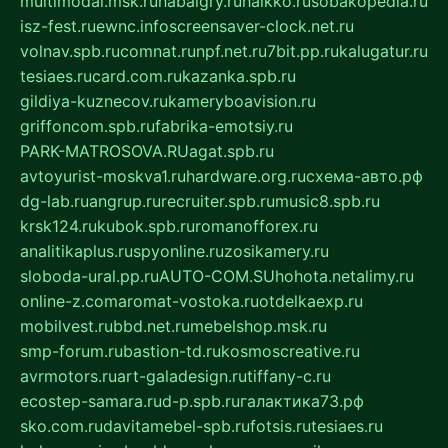
multimodal.msk.ru
habaigry.ru
haikko.ru
sobakopedia.ru
isz-fest.ru
ewnc.info
screensaver-clock.net.ru
volnav.spb.ru
comnat.ru
npf.net.ru
7bit.pp.ru
kalugatur.ru
tesiaes.ru
card.com.ru
kazanka.spb.ru
gildiya-kuznecov.ru
kameryboavision.ru
griffoncom.spb.ru
fabrika-emotsiy.ru
PARK-MATROSOVA.RU
agat.spb.ru
avtoyurist-moskva1.ru
hardware.org.ru
схема-авто.рф
dg-lab.ru
angrup.ru
recruiter.spb.ru
music8.spb.ru
krsk124.ru
kubok.spb.ru
romanofforex.ru
analitikaplus.ru
spyonline.ru
zosikamery.ru
sloboda-ural.pp.ru
AUTO-COM.SU
hohota.net
alimy.ru
online-z.com
aromat-vostoka.ru
otdelkaexp.ru
mobilvest.ru
bbd.net.ru
mebelshop.msk.ru
smp-forum.ru
bastion-td.ru
kosmoscreative.ru
avrmotors.ru
art-galadesign.ru
tiffany-c.ru
ecostep-samara.ru
d-p.spb.ru
галактика73.рф
sko.com.ru
davitamebel-spb.ru
fotsis.ru
tesiaes.ru