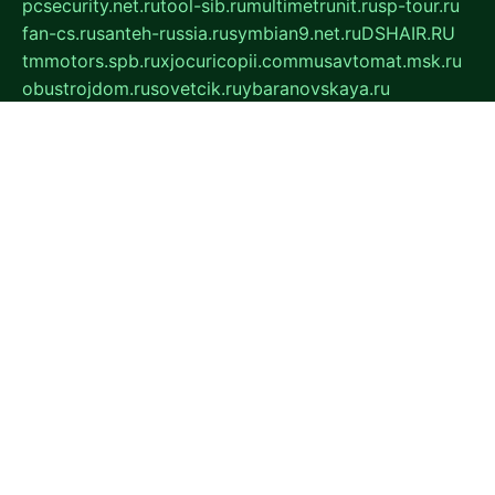
pcsecurity.net.ru
tool-sib.ru
multimetrunit.ru
sp-tour.ru
fan-cs.ru
santeh-russia.ru
symbian9.net.ru
DSHAIR.RU
tmmotors.spb.ru
xjocuricopii.com
musavtomat.msk.ru
obustrojdom.ru
sovetcik.ru
ybaranovskaya.ru
ppknews.ru
cult-alshei.ru
JAPANRUSSIA.RU
proekciyamebel.ru
imper-finans.ru
rim.org.ru
glamourai.ru
brassminus.ru
zabor-pro.ru
ftn.pp.ru
dorogoe58.ru
laimengpacker.ru
kuzova-zapchasti.ru
sageerp.ru
taxodrom.ru
dsrazvitie.ru
hardcity.net.ru
ratinghomegames.ru
topservice25.ru
gubernyan.ru
gtglasslined.ru
ii4.ru
tssport.spb.ru
andorra24.com
blackwallstreet.ru
oboimos.ru
optim-doors.com.ru
ikuch.ru
nycr.org.ru
npa21.ru
vremya-ch.spb.ru
desert000.ru
ivtorgi.ru
ifiori.ru
catalog-statei.ru
dcv.org.ru
spetsmaster174.ru
ipkameryhiseeu.ru
dum26.ru
ruspol.spb.ru
fr-opendp.ru
kam-solnyshko.ru
cheyenne-arapaho.ru
sevzapmetal.spb.ru
ted-lapidus.spb.ru
parasite-eliminator.ru