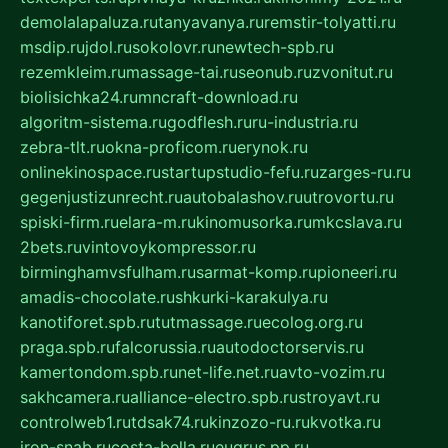
demolalapaluza.ru
tanyavanya.ru
remstir-tolyatti.ru
msdip.ru
jdol.ru
sokolovr.ru
newtech-spb.ru
rezemkleim.ru
massage-tai.ru
seonub.ru
zvonitut.ru
biolisichka24.ru
mncraft-download.ru
algoritm-sistema.ru
godflesh.ru
ru-industria.ru
zebra-tlt.ru
okna-proficom.ru
erynok.ru
onlinekinospace.ru
startupstudio-fefu.ru
zarges-ru.ru
gegenjustizunrecht.ru
autobalashov.ru
utrovortu.ru
spiski-firm.ru
elara-m.ru
kinomusorka.ru
mkcslava.ru
2bets.ru
vintovoykompressor.ru
birminghamvsfulham.ru
sarmat-komp.ru
pioneeri.ru
amadis-chocolate.ru
shkurki-karakulya.ru
kanotiforet.spb.ru
tutmassage.ru
ecolog.org.ru
praga.spb.ru
falcorussia.ru
autodoctorservis.ru
kamertondom.spb.ru
net-life.net.ru
avto-vozim.ru
sakhcamera.ru
alliance-electro.spb.ru
stroyavt.ru
controlweb1.ru
tdsak74.ru
kinzozo-ru.ru
kvotka.ru
iron-snab.ru
costa-bella.ru
eugrus.pp.ru