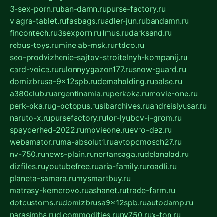
3-sex-porn.ru
ban-damn.ru
purse-factory.ru
viagra-tablet.ru
fasbags.ru
adler-jun.ru
bandamn.ru
fincontech.ru
3sexporn.ru
1mus.ru
darksand.ru
rebus-toys.ru
minelab-msk.ru
rtdco.ru
seo-prodvizhenie-sajtov-stroitelnyh-kompanij.ru
card-voice.ru
rulonnyygazon177.ru
snow-guard.ru
domizbrusa-9x12spb.ru
demaholding.ru
aalse.ru
a380club.ru
argentinamia.ru
perkoka.ru
movie-one.ru
perk-oka.ru
g-octopus.ru
sibarchives.ru
andreislyusar.ru
naruto-x.ru
pursefactory.ru
tor-lyubov-i-grom.ru
spayderhed-2022.ru
movieone.ru
evro-dez.ru
webamator.ru
ma-absolut1.ru
avtopomosch27.ru
nv-750.ru
news-plain.ru
nertansaga.ru
delanalad.ru
dizfiles.ru
youtubefree.ru
aria-family.ru
roadli.ru
planeta-samara.ru
mysmartbuy.ru
matrasy-kemerovo.ru
ashanet.ru
trade-farm.ru
dotcustoms.ru
domizbrusa9x12spb.ru
autodamp.ru
narasimha.ru
djcommodities.ru
nv750.ru
x-ton.ru