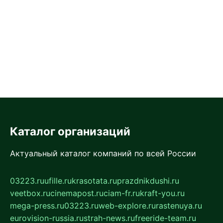
Каталог организаций
Актуальный каталог компаний по всей России
03223.ru
ufille.ru
krasotata.ru
prazdnikdushi.ru
veetbox.ru
cinemapost.ru
ciam-fr.ru
kraft-you.ru
mega-press.ru
03223.ru
web-explore.ru
rastenuya.ru
eurovision-russia.ru
strah-news.ru
freeride-team.ru