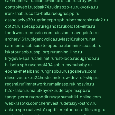
sakhcamera.ru
alliance-electro.spb.ru
stroyavt.ru
controlweb1.ru
tdsak74.ru
kinzozo-ru.ru
kvotka.ru
iron-snab.ru
costa-bella.ru
eugrus.pp.ru
associaciya39.ru
primexpo.spb.ru
bezmorchin.ru
ia2.ru
cpt21.ru
ispecspb.ru
regahost.ru
kolosok-elita.ru
tae-kwon.ru
consrio.com.ru
insiam.ru
avegainfo.ru
archery161.ru
bigencyclica.ru
vlast16.ru
korru.net
sarmiento.spb.su
extelopedia.ru
lammin-suo.spb.ru
iskatour.spb.ru
snpi.org.ru
running-line.ru
krygeva-spa.ru
chel.net.ru
rust-loco.ru
dugshop.ru
hl-beta.spb.ru
school494.spb.ru
mymubaby.ru
epoha-metalband.ru
ngr.spb.ru
rusgosnews.com
dieselvostok.ru
24hostel.msk.ru
w-dev.ru
f-ship.ru
regsmi.ru
filmnetwork.ru
malinasp.ru
kinosvin.ru
h2o-salon.ru
malutkayork.ru
deltaprim.spb.ru
tango-perm.ru
gooddir.ru
sgv.su
multiki-online.com
webkrasotki.com
cherinvest.ru
detskiy-ostrov.ru
ankou.spb.ru
alvesta1.ru
pdf-creator.ru
nix-files.org.ru