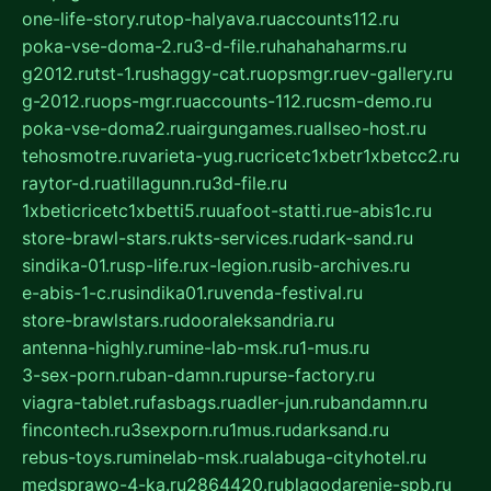
one-life-story.ru
top-halyava.ru
accounts112.ru
poka-vse-doma-2.ru
3-d-file.ru
hahahaharms.ru
g2012.ru
tst-1.ru
shaggy-cat.ru
opsmgr.ru
ev-gallery.ru
g-2012.ru
ops-mgr.ru
accounts-112.ru
csm-demo.ru
poka-vse-doma2.ru
airgungames.ru
allseo-host.ru
tehosmotre.ru
varieta-yug.ru
cricetc1xbetr1xbetcc2.ru
raytor-d.ru
atillagunn.ru
3d-file.ru
1xbeticricetc1xbetti5.ru
uafoot-statti.ru
e-abis1c.ru
store-brawl-stars.ru
kts-services.ru
dark-sand.ru
sindika-01.ru
sp-life.ru
x-legion.ru
sib-archives.ru
e-abis-1-c.ru
sindika01.ru
venda-festival.ru
store-brawlstars.ru
dooraleksandria.ru
antenna-highly.ru
mine-lab-msk.ru
1-mus.ru
3-sex-porn.ru
ban-damn.ru
purse-factory.ru
viagra-tablet.ru
fasbags.ru
adler-jun.ru
bandamn.ru
fincontech.ru
3sexporn.ru
1mus.ru
darksand.ru
rebus-toys.ru
minelab-msk.ru
alabuga-cityhotel.ru
medsprawo-4-ka.ru
2864420.ru
blagodarenie-spb.ru