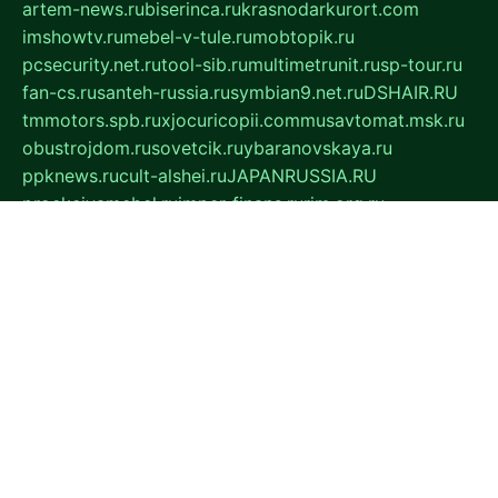
artem-news.ru
biserinca.ru
krasnodarkurort.com
imshowtv.ru
mebel-v-tule.ru
mobtopik.ru
pcsecurity.net.ru
tool-sib.ru
multimetrunit.ru
sp-tour.ru
fan-cs.ru
santeh-russia.ru
symbian9.net.ru
DSHAIR.RU
tmmotors.spb.ru
xjocuricopii.com
musavtomat.msk.ru
obustrojdom.ru
sovetcik.ru
ybaranovskaya.ru
ppknews.ru
cult-alshei.ru
JAPANRUSSIA.RU
proekciyamebel.ru
imper-finans.ru
rim.org.ru
glamourai.ru
brassminus.ru
zabor-pro.ru
ftn.pp.ru
dorogoe58.ru
laimengpacker.ru
kuzova-zapchasti.ru
sageerp.ru
taxodrom.ru
dsrazvitie.ru
hardcity.net.ru
ratinghomegames.ru
topservice25.ru
gubernyan.ru
gtglasslined.ru
ii4.ru
tssport.spb.ru
andorra24.com
blackwallstreet.ru
oboimos.ru
optim-doors.com.ru
ikuch.ru
nycr.org.ru
npa21.ru
vremya-ch.spb.ru
desert000.ru
ivtorgi.ru
ifiori.ru
catalog-statei.ru
dcv.org.ru
spetsmaster174.ru
ipkameryhiseeu.ru
dum26.ru
ruspol.spb.ru
fr-opendp.ru
kam-solnyshko.ru