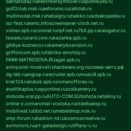
sakhatoday.ru
elektrikersymboler.ru
sputnikyes.ru
golf2club.msk.ru
aeforums.ru
zallclub.ru
multimodal.msk.ru
habaigry.ru
haikko.ru
sobakopedia.ru
isz-fest.ru
ewnc.info
screensaver-clock.net.ru
volnav.spb.ru
comnat.ru
npf.net.ru
7bit.pp.ru
kalugatur.ru
tesiaes.ru
card.com.ru
kazanka.spb.ru
gildiya-kuznecov.ru
kameryboavision.ru
griffoncom.spb.ru
fabrika-emotsiy.ru
PARK-MATROSOVA.RU
agat.spb.ru
avtoyurist-moskva1.ru
hardware.org.ru
схема-авто.рф
dg-lab.ru
angrup.ru
recruiter.spb.ru
music8.spb.ru
krsk124.ru
kubok.spb.ru
romanofforex.ru
analitikaplus.ru
spyonline.ru
zosikamery.ru
sloboda-ural.pp.ru
AUTO-COM.SU
hohota.net
alimy.ru
online-z.com
aromat-vostoka.ru
otdelkaexp.ru
mobilvest.ru
bbd.net.ru
mebelshop.msk.ru
smp-forum.ru
bastion-td.ru
kosmoscreative.ru
avrmotors.ru
art-galadesign.ru
tiffany-c.ru