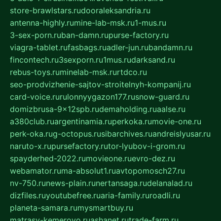
store-brawlstars.ru
dooraleksandria.ru
antenna-highly.ru
mine-lab-msk.ru
1-mus.ru
3-sex-porn.ru
ban-damn.ru
purse-factory.ru
viagra-tablet.ru
fasbags.ru
adler-jun.ru
bandamn.ru
fincontech.ru
3sexporn.ru
1mus.ru
darksand.ru
rebus-toys.ru
minelab-msk.ru
rtdco.ru
seo-prodvizhenie-sajtov-stroitelnyh-kompanij.ru
card-voice.ru
rulonnyygazon177.ru
snow-guard.ru
domizbrusa-9x12spb.ru
demaholding.ru
aalse.ru
a380club.ru
argentinamia.ru
perkoka.ru
movie-one.ru
perk-oka.ru
g-octopus.ru
sibarchives.ru
andreislyusar.ru
naruto-x.ru
pursefactory.ru
tor-lyubov-i-grom.ru
spayderhed-2022.ru
movieone.ru
evro-dez.ru
webamator.ru
ma-absolut1.ru
avtopomosch27.ru
nv-750.ru
news-plain.ru
nertansaga.ru
delanalad.ru
dizfiles.ru
youtubefree.ru
aria-family.ru
roadli.ru
planeta-samara.ru
mysmartbuy.ru
matrasy-kemerovo.ru
ashanet.ru
trade-farm.ru