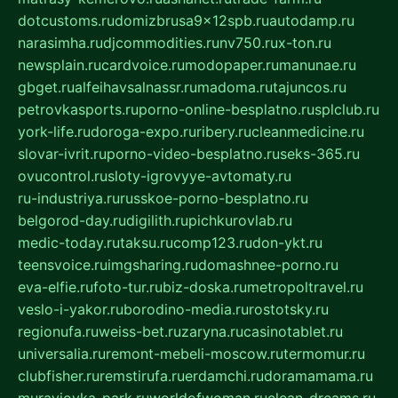
dotcustoms.ru
domizbrusa9x12spb.ru
autodamp.ru
narasimha.ru
djcommodities.ru
nv750.ru
x-ton.ru
newsplain.ru
cardvoice.ru
modopaper.ru
manunae.ru
gbget.ru
alfeihavsalnassr.ru
madoma.ru
tajuncos.ru
petrovkasports.ru
porno-online-besplatno.ru
splclub.ru
york-life.ru
doroga-expo.ru
ribery.ru
cleanmedicine.ru
slovar-ivrit.ru
porno-video-besplatno.ru
seks-365.ru
ovucontrol.ru
sloty-igrovyye-avtomaty.ru
ru-industriya.ru
russkoe-porno-besplatno.ru
belgorod-day.ru
digilith.ru
pichkurovlab.ru
medic-today.ru
taksu.ru
comp123.ru
don-ykt.ru
teensvoice.ru
imgsharing.ru
domashnee-porno.ru
eva-elfie.ru
foto-tur.ru
biz-doska.ru
metropoltravel.ru
veslo-i-yakor.ru
borodino-media.ru
rostotsky.ru
regionufa.ru
weiss-bet.ru
zaryna.ru
casinotablet.ru
universalia.ru
remont-mebeli-moscow.ru
termomur.ru
clubfisher.ru
remstirufa.ru
erdamchi.ru
doramamama.ru