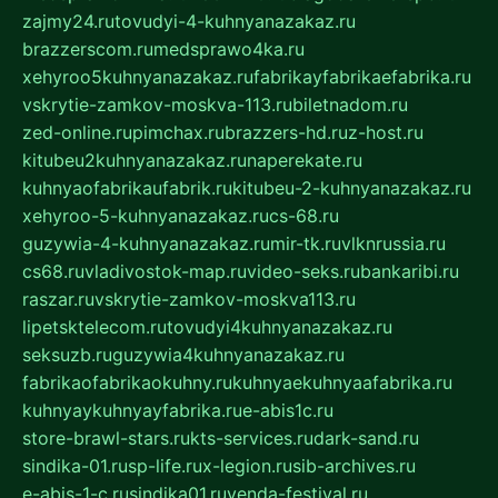
zajmy24.ru
tovudyi-4-kuhnyanazakaz.ru
brazzerscom.ru
medsprawo4ka.ru
xehyroo5kuhnyanazakaz.ru
fabrikayfabrikaefabrika.ru
vskrytie-zamkov-moskva-113.ru
biletnadom.ru
zed-online.ru
pimchax.ru
brazzers-hd.ru
z-host.ru
kitubeu2kuhnyanazakaz.ru
naperekate.ru
kuhnyaofabrikaufabrik.ru
kitubeu-2-kuhnyanazakaz.ru
xehyroo-5-kuhnyanazakaz.ru
cs-68.ru
guzywia-4-kuhnyanazakaz.ru
mir-tk.ru
vlknrussia.ru
cs68.ru
vladivostok-map.ru
video-seks.ru
bankaribi.ru
raszar.ru
vskrytie-zamkov-moskva113.ru
lipetsktelecom.ru
tovudyi4kuhnyanazakaz.ru
seksuzb.ru
guzywia4kuhnyanazakaz.ru
fabrikaofabrikaokuhny.ru
kuhnyaekuhnyaafabrika.ru
kuhnyaykuhnyayfabrika.ru
e-abis1c.ru
store-brawl-stars.ru
kts-services.ru
dark-sand.ru
sindika-01.ru
sp-life.ru
x-legion.ru
sib-archives.ru
e-abis-1-c.ru
sindika01.ru
venda-festival.ru