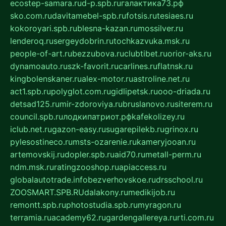
ecostep-samara.ru
d-p.spb.ru
галактика73.рф
sko.com.ru
davitamebel-spb.ru
fotsis.ru
tesiaes.ru
kokoroyari.spb.ru
blesna-kazan.ru
mossilver.ru
lenderoq.ru
sergeydobrin.ru
tochkazvuka.msk.ru
people-of-art.ru
bezzubova.ru
clubtibet.ru
orior-aks.ru
dynamoauto.ru
szk-favorit.ru
carlines.ru
flatnsk.ru
kingbolenskaner.ru
alex-motor.ru
astroline.net.ru
act1.spb.ru
polyglot.com.ru
gidlipetsk.ru
ooo-driada.ru
detsad125.ru
mir-zdoroviya.ru
bruslanovo.ru
siterem.ru
council.spb.ru
лодкипатриот.рф
kafekolizey.ru
iclub.net.ru
gazon-easy.ru
sugarepilekb.ru
grinox.ru
pylesostineco.ru
msts-ozarenie.ru
kameryjooan.ru
artemovskij.ru
dopler.spb.ru
aid70.ru
metall-perm.ru
ndm.msk.ru
ratingzooshop.ru
apiaccess.ru
globalautotrade.info
bezverhovskoe.ru
drsschool.ru
ZOOSMART.SPB.RU
dalakony.ru
medikijob.ru
remontt.spb.ru
photostudia.spb.ru
myragon.ru
terramia.ru
academy62.ru
gardengallereya.ru
rti.com.ru