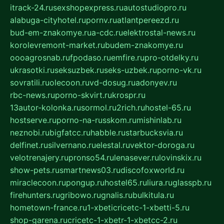
itrack-24.ru
sexshopexpress.ru
autostudiopro.ru
alabuga-cityhotel.ru
pornv.ru
atlantpereezd.ru
bud-em-znakomye.ru
a-cdc.ru
elektrostal-news.ru
korolevremont-market.ru
budem-znakomye.ru
oooagrosnab.ru
fpodaso.ru
emfire.ru
pro-otdelky.ru
ukrasotki.ru
seksuzbek.ru
seks-uzbek.ru
porno-vk.ru
sovratili.ru
olecoon.ru
vd-dosug.ru
adonyev.ru
rbc-news.ru
porno-skvirt.ru
krospr.ru
13autor-kolonka.ru
sormol.ru
2rich.ru
hostel-65.ru
hostserve.ru
porno-na-russkom.ru
mishinlab.ru
neznobi.ru
bigfatcc.ru
habble.ru
starbucksvia.ru
delfinet.ru
silvernano.ru
elestal.ru
vektor-doroga.ru
velotrenajery.ru
pronso54.ru
lenasever.ru
lovinskix.ru
show-pets.ru
smartnews03.ru
discofoxworld.ru
miraclecoon.ru
pongup.ru
hostel65.ru
liura.ru
glasspb.ru
firehunters.ru
gribowo.ru
gnalis.ru
bulkitula.ru
hometown-france.ru
1-xbeticricetc-1-xbetti-5.ru
shop-garena.ru
cricetc-1-xbetr-1-xbetcc-2.ru