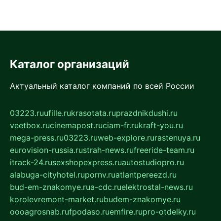
Каталог организаций
Актуальный каталог компаний по всей России
03223.ru
ufille.ru
krasotata.ru
prazdnikdushi.ru
veetbox.ru
cinemapost.ru
ciam-fr.ru
kraft-you.ru
mega-press.ru
03223.ru
web-explore.ru
rastenuya.ru
eurovision-russia.ru
strah-news.ru
freeride-team.ru
itrack-24.ru
sexshopexpress.ru
autostudiopro.ru
alabuga-cityhotel.ru
pornv.ru
atlantpereezd.ru
bud-em-znakomye.ru
a-cdc.ru
elektrostal-news.ru
korolevremont-market.ru
budem-znakomye.ru
oooagrosnab.ru
fpodaso.ru
emfire.ru
pro-otdelky.ru