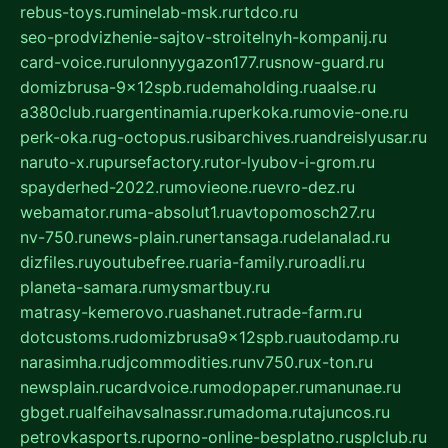
rebus-toys.ru
minelab-msk.ru
rtdco.ru
seo-prodvizhenie-sajtov-stroitelnyh-kompanij.ru
card-voice.ru
rulonnyygazon177.ru
snow-guard.ru
domizbrusa-9x12spb.ru
demaholding.ru
aalse.ru
a380club.ru
argentinamia.ru
perkoka.ru
movie-one.ru
perk-oka.ru
g-octopus.ru
sibarchives.ru
andreislyusar.ru
naruto-x.ru
pursefactory.ru
tor-lyubov-i-grom.ru
spayderhed-2022.ru
movieone.ru
evro-dez.ru
webamator.ru
ma-absolut1.ru
avtopomosch27.ru
nv-750.ru
news-plain.ru
nertansaga.ru
delanalad.ru
dizfiles.ru
youtubefree.ru
aria-family.ru
roadli.ru
planeta-samara.ru
mysmartbuy.ru
matrasy-kemerovo.ru
ashanet.ru
trade-farm.ru
dotcustoms.ru
domizbrusa9x12spb.ru
autodamp.ru
narasimha.ru
djcommodities.ru
nv750.ru
x-ton.ru
newsplain.ru
cardvoice.ru
modopaper.ru
manunae.ru
gbget.ru
alfeihavsalnassr.ru
madoma.ru
tajuncos.ru
petrovkasports.ru
porno-online-besplatno.ru
splclub.ru