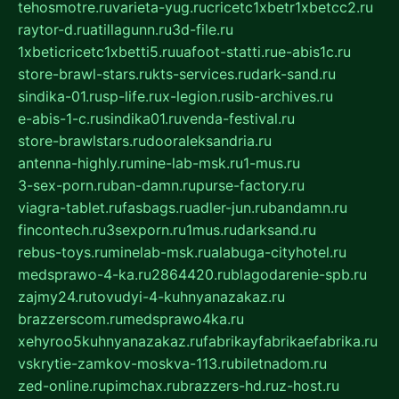
tehosmotre.ru
varieta-yug.ru
cricetc1xbetr1xbetcc2.ru
raytor-d.ru
atillagunn.ru
3d-file.ru
1xbeticricetc1xbetti5.ru
uafoot-statti.ru
e-abis1c.ru
store-brawl-stars.ru
kts-services.ru
dark-sand.ru
sindika-01.ru
sp-life.ru
x-legion.ru
sib-archives.ru
e-abis-1-c.ru
sindika01.ru
venda-festival.ru
store-brawlstars.ru
dooraleksandria.ru
antenna-highly.ru
mine-lab-msk.ru
1-mus.ru
3-sex-porn.ru
ban-damn.ru
purse-factory.ru
viagra-tablet.ru
fasbags.ru
adler-jun.ru
bandamn.ru
fincontech.ru
3sexporn.ru
1mus.ru
darksand.ru
rebus-toys.ru
minelab-msk.ru
alabuga-cityhotel.ru
medsprawo-4-ka.ru
2864420.ru
blagodarenie-spb.ru
zajmy24.ru
tovudyi-4-kuhnyanazakaz.ru
brazzerscom.ru
medsprawo4ka.ru
xehyroo5kuhnyanazakaz.ru
fabrikayfabrikaefabrika.ru
vskrytie-zamkov-moskva-113.ru
biletnadom.ru
zed-online.ru
pimchax.ru
brazzers-hd.ru
z-host.ru