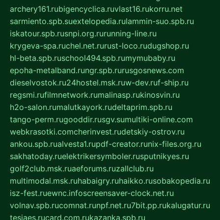
archery161.ru
bigencyclica.ru
vlast16.ru
korru.net
sarmiento.spb.su
extelopedia.ru
lammin-suo.spb.ru
iskatour.spb.ru
snpi.org.ru
running-line.ru
krygeva-spa.ru
chel.net.ru
rust-loco.ru
dugshop.ru
hl-beta.spb.ru
school494.spb.ru
mymubaby.ru
epoha-metalband.ru
ngr.spb.ru
rusgosnews.com
dieselvostok.ru
24hostel.msk.ru
w-dev.ru
f-ship.ru
regsmi.ru
filmnetwork.ru
malinasp.ru
kinosvin.ru
h2o-salon.ru
malutkayork.ru
deltaprim.spb.ru
tango-perm.ru
gooddir.ru
sgv.su
multiki-online.com
webkrasotki.com
cherinvest.ru
detskiy-ostrov.ru
ankou.spb.ru
alvesta1.ru
pdf-creator.ru
nix-files.org.ru
sakhatoday.ru
elektrikersymboler.ru
sputnikyes.ru
golf2club.msk.ru
aeforums.ru
zallclub.ru
multimodal.msk.ru
habaigry.ru
haikko.ru
sobakopedia.ru
isz-fest.ru
ewnc.info
screensaver-clock.net.ru
volnav.spb.ru
comnat.ru
npf.net.ru
7bit.pp.ru
kalugatur.ru
tesiaes.ru
card.com.ru
kazanka.spb.ru