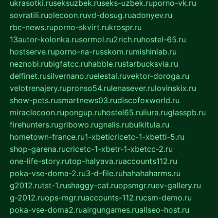
ukrasotki.ru
seksuzbek.ru
seks-uzbek.ru
porno-vk.ru
sovratili.ru
olecoon.ru
vd-dosug.ru
adonyev.ru
rbc-news.ru
porno-skvirt.ru
krospr.ru
13autor-kolonka.ru
sormol.ru
2rich.ru
hostel-65.ru
hostserve.ru
porno-na-russkom.ru
mishinlab.ru
neznobi.ru
bigfatcc.ru
habble.ru
starbucksvia.ru
delfinet.ru
silvernano.ru
elestal.ru
vektor-doroga.ru
velotrenajery.ru
pronso54.ru
lenasever.ru
lovinskix.ru
show-pets.ru
smartnews03.ru
discofoxworld.ru
miraclecoon.ru
pongup.ru
hostel65.ru
liura.ru
glasspb.ru
firehunters.ru
gribowo.ru
gnalis.ru
bulkitula.ru
hometown-france.ru
1-xbeticricetc-1-xbetti-5.ru
shop-garena.ru
cricetc-1-xbetr-1-xbetcc-2.ru
one-life-story.ru
top-halyava.ru
accounts112.ru
poka-vse-doma-2.ru
3-d-file.ru
hahahaharms.ru
g2012.ru
tst-1.ru
shaggy-cat.ru
opsmgr.ru
ev-gallery.ru
g-2012.ru
ops-mgr.ru
accounts-112.ru
csm-demo.ru
poka-vse-doma2.ru
airgungames.ru
allseo-host.ru