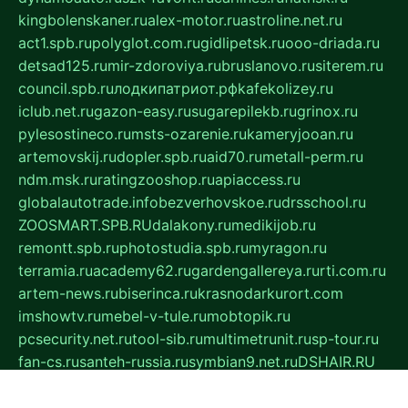
kingbolenskaner.ru
alex-motor.ru
astroline.net.ru
act1.spb.ru
polyglot.com.ru
gidlipetsk.ru
ooo-driada.ru
detsad125.ru
mir-zdoroviya.ru
bruslanovo.ru
siterem.ru
council.spb.ru
лодкипатриот.рф
kafekolizey.ru
iclub.net.ru
gazon-easy.ru
sugarepilekb.ru
grinox.ru
pylesostineco.ru
msts-ozarenie.ru
kameryjooan.ru
artemovskij.ru
dopler.spb.ru
aid70.ru
metall-perm.ru
ndm.msk.ru
ratingzooshop.ru
apiaccess.ru
globalautotrade.info
bezverhovskoe.ru
drsschool.ru
ZOOSMART.SPB.RU
dalakony.ru
medikijob.ru
remontt.spb.ru
photostudia.spb.ru
myragon.ru
terramia.ru
academy62.ru
gardengallereya.ru
rti.com.ru
artem-news.ru
biserinca.ru
krasnodarkurort.com
imshowtv.ru
mebel-v-tule.ru
mobtopik.ru
pcsecurity.net.ru
tool-sib.ru
multimetrunit.ru
sp-tour.ru
fan-cs.ru
santeh-russia.ru
symbian9.net.ru
DSHAIR.RU
tmmotors.spb.ru
xjocuricopii.com
musavtomat.msk.ru
obustrojdom.ru
sovetcik.ru
ybaranovskaya.ru