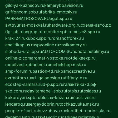
gildiya-kuznecov.ru
kameryboavision.ru
griffoncom.spb.ru
fabrika-emotsiy.ru
PARK-MATROSOVA.RU
agat.spb.ru
avtoyurist-moskva1.ru
hardware.org.ru
схема-авто.рф
dg-lab.ru
angrup.ru
recruiter.spb.ru
music8.spb.ru
krsk124.ru
kubok.spb.ru
romanofforex.ru
analitikaplus.ru
spyonline.ru
zosikamery.ru
sloboda-ural.pp.ru
AUTO-COM.SU
hohota.net
alimy.ru
online-z.com
aromat-vostoka.ru
otdelkaexp.ru
mobilvest.ru
bbd.net.ru
mebelshop.msk.ru
smp-forum.ru
bastion-td.ru
kosmoscreative.ru
avrmotors.ru
art-galadesign.ru
tiffany-c.ru
ecostep-samara.ru
d-p.spb.ru
галактика73.рф
sko.com.ru
davitamebel-spb.ru
fotsis.ru
tesiaes.ru
kokoroyari.spb.ru
blesna-kazan.ru
mossilver.ru
lenderoq.ru
sergeydobrin.ru
tochkazvuka.msk.ru
people-of-art.ru
bezzubova.ru
clubtibet.ru
orior-aks.ru
dynamoauto.ru
szk-favorit.ru
carlines.ru
flatnsk.ru