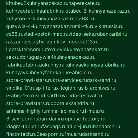
kitubeu2kuhnyanazakaz.ru
naperekate.ru
kuhnyaofabrikaufabrik.ru
kitubeu-2-kuhnyanazakaz.ru
xehyroo-5-kuhnyanazakaz.ru
cs-68.ru
guzywia-4-kuhnyanazakaz.ru
mir-tk.ru
vlknrussia.ru
cs68.ru
vladivostok-map.ru
video-seks.ru
bankaribi.ru
raszar.ru
vskrytie-zamkov-moskva113.ru
lipetsktelecom.ru
tovudyi4kuhnyanazakaz.ru
seksuzb.ru
guzywia4kuhnyanazakaz.ru
fabrikaofabrikaokuhny.ru
kuhnyaekuhnyaafabrika.ru
kuhnyaykuhnyayfabrika.ru
e-abis1c.ru
store-brawl-stars.ru
kts-services.ru
dark-sand.ru
sindika-01.ru
sp-life.ru
x-legion.ru
sib-archives.ru
e-abis-1-c.ru
sindika01.ru
venda-festival.ru
store-brawlstars.ru
dooraleksandria.ru
antenna-highly.ru
mine-lab-msk.ru
1-mus.ru
3-sex-porn.ru
ban-damn.ru
purse-factory.ru
viagra-tablet.ru
fasbags.ru
adler-jun.ru
bandamn.ru
fincontech.ru
3sexporn.ru
1mus.ru
darksand.ru