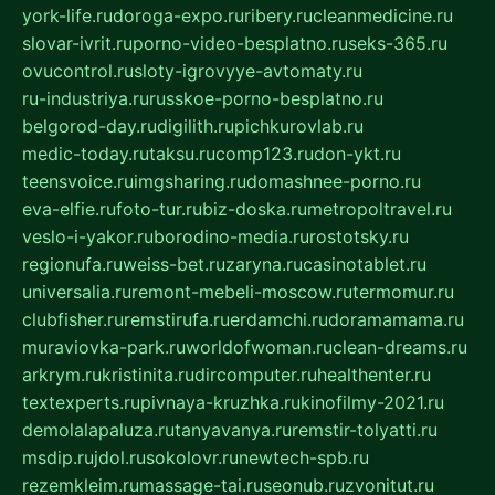
york-life.ru
doroga-expo.ru
ribery.ru
cleanmedicine.ru
slovar-ivrit.ru
porno-video-besplatno.ru
seks-365.ru
ovucontrol.ru
sloty-igrovyye-avtomaty.ru
ru-industriya.ru
russkoe-porno-besplatno.ru
belgorod-day.ru
digilith.ru
pichkurovlab.ru
medic-today.ru
taksu.ru
comp123.ru
don-ykt.ru
teensvoice.ru
imgsharing.ru
domashnee-porno.ru
eva-elfie.ru
foto-tur.ru
biz-doska.ru
metropoltravel.ru
veslo-i-yakor.ru
borodino-media.ru
rostotsky.ru
regionufa.ru
weiss-bet.ru
zaryna.ru
casinotablet.ru
universalia.ru
remont-mebeli-moscow.ru
termomur.ru
clubfisher.ru
remstirufa.ru
erdamchi.ru
doramamama.ru
muraviovka-park.ru
worldofwoman.ru
clean-dreams.ru
arkrym.ru
kristinita.ru
dircomputer.ru
healthenter.ru
textexperts.ru
pivnaya-kruzhka.ru
kinofilmy-2021.ru
demolalapaluza.ru
tanyavanya.ru
remstir-tolyatti.ru
msdip.ru
jdol.ru
sokolovr.ru
newtech-spb.ru
rezemkleim.ru
massage-tai.ru
seonub.ru
zvonitut.ru