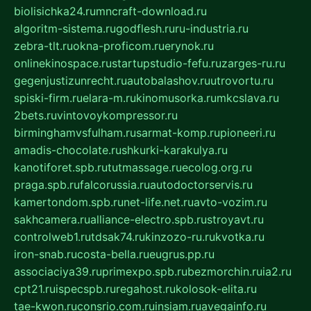
biolisichka24.ru
mncraft-download.ru
algoritm-sistema.ru
godflesh.ru
ru-industria.ru
zebra-tlt.ru
okna-proficom.ru
erynok.ru
onlinekinospace.ru
startupstudio-fefu.ru
zarges-ru.ru
gegenjustizunrecht.ru
autobalashov.ru
utrovortu.ru
spiski-firm.ru
elara-m.ru
kinomusorka.ru
mkcslava.ru
2bets.ru
vintovoykompressor.ru
birminghamvsfulham.ru
sarmat-komp.ru
pioneeri.ru
amadis-chocolate.ru
shkurki-karakulya.ru
kanotiforet.spb.ru
tutmassage.ru
ecolog.org.ru
praga.spb.ru
falcorussia.ru
autodoctorservis.ru
kamertondom.spb.ru
net-life.net.ru
avto-vozim.ru
sakhcamera.ru
alliance-electro.spb.ru
stroyavt.ru
controlweb1.ru
tdsak74.ru
kinzozo-ru.ru
kvotka.ru
iron-snab.ru
costa-bella.ru
eugrus.pp.ru
associaciya39.ru
primexpo.spb.ru
bezmorchin.ru
ia2.ru
cpt21.ru
ispecspb.ru
regahost.ru
kolosok-elita.ru
tae-kwon.ru
consrio.com.ru
insiam.ru
avegainfo.ru