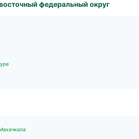
евосточный федеральный округ
муре
 Махачкала