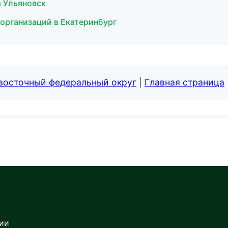
в Ульяновск
 организаций в Екатеринбург
евосточный федеральный округ
|
Главная страница
сии