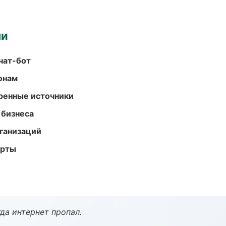
ми
чат-бот
онам
еренные источники
 бизнеса
ганизаций
арты
да интернет пропал.