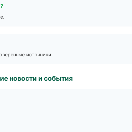
е?
е.
роверенные источники.
ие новости и события