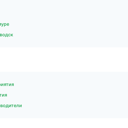
муре
аводск
риятия
тия
еводители