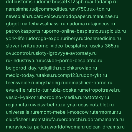
dotcustoms.ru
domizbrusa9x12spb.ru
autodamp.ru
narasimha.ru
djcommodities.ru
nv750.ru
x-ton.ru
newsplain.ru
cardvoice.ru
modopaper.ru
manunae.ru
gbget.ru
alfeihavsalnassr.ru
madoma.ru
tajuncos.ru
petrovkasports.ru
porno-online-besplatno.ru
splclub.ru
york-life.ru
doroga-expo.ru
ribery.ru
cleanmedicine.ru
slovar-ivrit.ru
porno-video-besplatno.ru
seks-365.ru
ovucontrol.ru
sloty-igrovyye-avtomaty.ru
ru-industriya.ru
russkoe-porno-besplatno.ru
belgorod-day.ru
digilith.ru
pichkurovlab.ru
medic-today.ru
taksu.ru
comp123.ru
don-ykt.ru
teensvoice.ru
imgsharing.ru
domashnee-porno.ru
eva-elfie.ru
foto-tur.ru
biz-doska.ru
metropoltravel.ru
veslo-i-yakor.ru
borodino-media.ru
rostotsky.ru
regionufa.ru
weiss-bet.ru
zaryna.ru
casinotablet.ru
universalia.ru
remont-mebeli-moscow.ru
termomur.ru
clubfisher.ru
remstirufa.ru
erdamchi.ru
doramamama.ru
muraviovka-park.ru
worldofwoman.ru
clean-dreams.ru