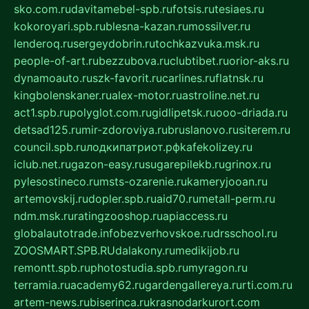
sko.com.ru
davitamebel-spb.ru
fotsis.ru
tesiaes.ru
kokoroyari.spb.ru
blesna-kazan.ru
mossilver.ru
lenderoq.ru
sergeydobrin.ru
tochkazvuka.msk.ru
people-of-art.ru
bezzubova.ru
clubtibet.ru
orior-aks.ru
dynamoauto.ru
szk-favorit.ru
carlines.ru
flatnsk.ru
kingbolenskaner.ru
alex-motor.ru
astroline.net.ru
act1.spb.ru
polyglot.com.ru
gidlipetsk.ru
ooo-driada.ru
detsad125.ru
mir-zdoroviya.ru
bruslanovo.ru
siterem.ru
council.spb.ru
лодкипатриот.рф
kafekolizey.ru
iclub.net.ru
gazon-easy.ru
sugarepilekb.ru
grinox.ru
pylesostineco.ru
msts-ozarenie.ru
kameryjooan.ru
artemovskij.ru
dopler.spb.ru
aid70.ru
metall-perm.ru
ndm.msk.ru
ratingzooshop.ru
apiaccess.ru
globalautotrade.info
bezverhovskoe.ru
drsschool.ru
ZOOSMART.SPB.RU
dalakony.ru
medikijob.ru
remontt.spb.ru
photostudia.spb.ru
myragon.ru
terramia.ru
academy62.ru
gardengallereya.ru
rti.com.ru
artem-news.ru
biserinca.ru
krasnodarkurort.com