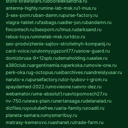
store-brawlstars.ru
dooraleksandria.ru
antenna-highly.ru
mine-lab-msk.ru
1-mus.ru
3-sex-porn.ru
ban-damn.ru
purse-factory.ru
viagra-tablet.ru
fasbags.ru
adler-jun.ru
bandamn.ru
fincontech.ru
3sexporn.ru
1mus.ru
darksand.ru
rebus-toys.ru
minelab-msk.ru
rtdco.ru
seo-prodvizhenie-sajtov-stroitelnyh-kompanij.ru
card-voice.ru
rulonnyygazon177.ru
snow-guard.ru
domizbrusa-9x12spb.ru
demaholding.ru
aalse.ru
a380club.ru
argentinamia.ru
perkoka.ru
movie-one.ru
perk-oka.ru
g-octopus.ru
sibarchives.ru
andreislyusar.ru
naruto-x.ru
pursefactory.ru
tor-lyubov-i-grom.ru
spayderhed-2022.ru
movieone.ru
evro-dez.ru
webamator.ru
ma-absolut1.ru
avtopomosch27.ru
nv-750.ru
news-plain.ru
nertansaga.ru
delanalad.ru
dizfiles.ru
youtubefree.ru
aria-family.ru
roadli.ru
planeta-samara.ru
mysmartbuy.ru
matrasy-kemerovo.ru
ashanet.ru
trade-farm.ru