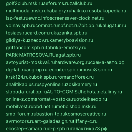
golf2club.msk.ru
aeforums.ru
zallclub.ru
multimodal.msk.ru
habaigry.ru
haikko.ru
sobakopedia.ru
isz-fest.ru
ewnc.info
screensaver-clock.net.ru
volnav.spb.ru
comnat.ru
npf.net.ru
7bit.pp.ru
kalugatur.ru
tesiaes.ru
card.com.ru
kazanka.spb.ru
gildiya-kuznecov.ru
kameryboavision.ru
griffoncom.spb.ru
fabrika-emotsiy.ru
PARK-MATROSOVA.RU
agat.spb.ru
avtoyurist-moskva1.ru
hardware.org.ru
схема-авто.рф
dg-lab.ru
angrup.ru
recruiter.spb.ru
music8.spb.ru
krsk124.ru
kubok.spb.ru
romanofforex.ru
analitikaplus.ru
spyonline.ru
zosikamery.ru
sloboda-ural.pp.ru
AUTO-COM.SU
hohota.net
alimy.ru
online-z.com
aromat-vostoka.ru
otdelkaexp.ru
mobilvest.ru
bbd.net.ru
mebelshop.msk.ru
smp-forum.ru
bastion-td.ru
kosmoscreative.ru
avrmotors.ru
art-galadesign.ru
tiffany-c.ru
ecostep-samara.ru
d-p.spb.ru
галактика73.рф