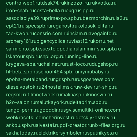
controlweb1.ru
tdsak74.ru
kinzozo-ru.ru
kvotka.ru
iron-snab.ru
costa-bella.ru
eugrus.pp.ru
associaciya39.ru
primexpo.spb.ru
bezmorchin.ru
ia2.ru
cpt21.ru
ispecspb.ru
regahost.ru
kolosok-elita.ru
tae-kwon.ru
consrio.com.ru
insiam.ru
avegainfo.ru
archery161.ru
bigencyclica.ru
vlast16.ru
korru.net
sarmiento.spb.su
extelopedia.ru
lammin-suo.spb.ru
iskatour.spb.ru
snpi.org.ru
running-line.ru
krygeva-spa.ru
chel.net.ru
rust-loco.ru
dugshop.ru
hl-beta.spb.ru
school494.spb.ru
mymubaby.ru
epoha-metalband.ru
ngr.spb.ru
rusgosnews.com
dieselvostok.ru
24hostel.msk.ru
w-dev.ru
f-ship.ru
regsmi.ru
filmnetwork.ru
malinasp.ru
kinosvin.ru
h2o-salon.ru
malutkayork.ru
deltaprim.spb.ru
tango-perm.ru
gooddir.ru
sgv.su
multiki-online.com
webkrasotki.com
cherinvest.ru
detskiy-ostrov.ru
ankou.spb.ru
alvesta1.ru
pdf-creator.ru
nix-files.org.ru
sakhatoday.ru
elektrikersymboler.ru
sputnikyes.ru