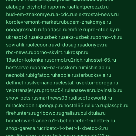
alabuga-cityhotel.ru
pornv.ru
atlantpereezd.ru
bud-em-znakomye.ru
a-cdc.ru
elektrostal-news.ru
korolevremont-market.ru
budem-znakomye.ru
oooagrosnab.ru
fpodaso.ru
emfire.ru
pro-otdelky.ru
ukrasotki.ru
seksuzbek.ru
seks-uzbek.ru
porno-vk.ru
sovratili.ru
olecoon.ru
vd-dosug.ru
adonyev.ru
rbc-news.ru
porno-skvirt.ru
krospr.ru
13autor-kolonka.ru
sormol.ru
2rich.ru
hostel-65.ru
hostserve.ru
porno-na-russkom.ru
mishinlab.ru
neznobi.ru
bigfatcc.ru
habble.ru
starbucksvia.ru
delfinet.ru
silvernano.ru
elestal.ru
vektor-doroga.ru
velotrenajery.ru
pronso54.ru
lenasever.ru
lovinskix.ru
show-pets.ru
smartnews03.ru
discofoxworld.ru
miraclecoon.ru
pongup.ru
hostel65.ru
liura.ru
glasspb.ru
firehunters.ru
gribowo.ru
gnalis.ru
bulkitula.ru
hometown-france.ru
1-xbeticricetc-1-xbetti-5.ru
shop-garena.ru
cricetc-1-xbetr-1-xbetcc-2.ru
one-life-story.ru
top-halyava.ru
accounts112.ru