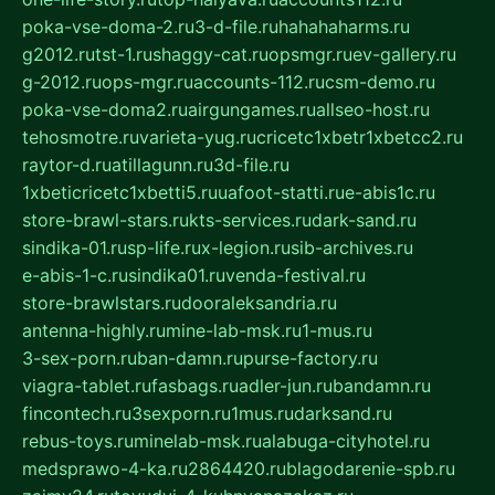
poka-vse-doma-2.ru
3-d-file.ru
hahahaharms.ru
g2012.ru
tst-1.ru
shaggy-cat.ru
opsmgr.ru
ev-gallery.ru
g-2012.ru
ops-mgr.ru
accounts-112.ru
csm-demo.ru
poka-vse-doma2.ru
airgungames.ru
allseo-host.ru
tehosmotre.ru
varieta-yug.ru
cricetc1xbetr1xbetcc2.ru
raytor-d.ru
atillagunn.ru
3d-file.ru
1xbeticricetc1xbetti5.ru
uafoot-statti.ru
e-abis1c.ru
store-brawl-stars.ru
kts-services.ru
dark-sand.ru
sindika-01.ru
sp-life.ru
x-legion.ru
sib-archives.ru
e-abis-1-c.ru
sindika01.ru
venda-festival.ru
store-brawlstars.ru
dooraleksandria.ru
antenna-highly.ru
mine-lab-msk.ru
1-mus.ru
3-sex-porn.ru
ban-damn.ru
purse-factory.ru
viagra-tablet.ru
fasbags.ru
adler-jun.ru
bandamn.ru
fincontech.ru
3sexporn.ru
1mus.ru
darksand.ru
rebus-toys.ru
minelab-msk.ru
alabuga-cityhotel.ru
medsprawo-4-ka.ru
2864420.ru
blagodarenie-spb.ru