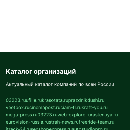
Каталог организаций
Актуальный каталог компаний по всей России
03223.ru
ufille.ru
krasotata.ru
prazdnikdushi.ru
veetbox.ru
cinemapost.ru
ciam-fr.ru
kraft-you.ru
mega-press.ru
03223.ru
web-explore.ru
rastenuya.ru
eurovision-russia.ru
strah-news.ru
freeride-team.ru
itrack-24.ru
sexshopexpress.ru
autostudiopro.ru