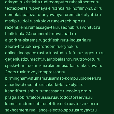
arkrym.ru
kristinita.ru
dircomputer.ru
healthenter.ru
textexperts.ru
pivnaya-kruzhka.ru
kinofilmy-2021.ru
demolalapaluza.ru
tanyavanya.ru
remstir-tolyatti.ru
msdip.ru
jdol.ru
sokolovr.ru
newtech-spb.ru
rezemkleim.ru
massage-tai.ru
seonub.ru
zvonitut.ru
biolisichka24.ru
mncraft-download.ru
algoritm-sistema.ru
godflesh.ru
ru-industria.ru
zebra-tlt.ru
okna-proficom.ru
erynok.ru
onlinekinospace.ru
startupstudio-fefu.ru
zarges-ru.ru
gegenjustizunrecht.ru
autobalashov.ru
utrovortu.ru
spiski-firm.ru
elara-m.ru
kinomusorka.ru
mkcslava.ru
2bets.ru
vintovoykompressor.ru
birminghamvsfulham.ru
sarmat-komp.ru
pioneeri.ru
amadis-chocolate.ru
shkurki-karakulya.ru
kanotiforet.spb.ru
tutmassage.ru
ecolog.org.ru
praga.spb.ru
falcorussia.ru
autodoctorservis.ru
kamertondom.spb.ru
net-life.net.ru
avto-vozim.ru
sakhcamera.ru
alliance-electro.spb.ru
stroyavt.ru