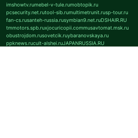
imshowtv.ru
mebel-v-tule.ru
mobtopik.ru
pcsecurity.net.ru
tool-sib.ru
multimetrunit.ru
sp-tour.ru
fan-cs.ru
santeh-russia.ru
symbian9.net.ru
DSHAIR.RU
tmmotors.spb.ru
xjocuricopii.com
musavtomat.msk.ru
obustrojdom.ru
sovetcik.ru
ybaranovskaya.ru
ppknews.ru
cult-alshei.ru
JAPANRUSSIA.RU
proekciyamebel.ru
imper-finans.ru
rim.org.ru
glamourai.ru
brassminus.ru
zabor-pro.ru
ftn.pp.ru
dorogoe58.ru
laimengpacker.ru
kuzova-zapchasti.ru
sageerp.ru
taxodrom.ru
dsrazvitie.ru
hardcity.net.ru
ratinghomegames.ru
topservice25.ru
gubernyan.ru
gtglasslined.ru
ii4.ru
tssport.spb.ru
andorra24.com
blackwallstreet.ru
oboimos.ru
optim-doors.com.ru
ikuch.ru
nycr.org.ru
npa21.ru
vremya-ch.spb.ru
desert000.ru
ivtorgi.ru
ifiori.ru
catalog-statei.ru
dcv.org.ru
spetsmaster174.ru
ipkameryhiseeu.ru
dum26.ru
ruspol.spb.ru
fr-opendp.ru
kam-solnyshko.ru
cheyenne-arapaho.ru
sevzapmetal.spb.ru