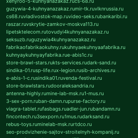
xehyroo-5-kuhnyanazakaz.ru
cs-68.ru
guzywia-4-kuhnyanazakaz.ru
mir-tk.ru
vlknrussia.ru
cs68.ru
vladivostok-map.ru
video-seks.ru
bankaribi.ru
raszar.ru
vskrytie-zamkov-moskva113.ru
lipetsktelecom.ru
tovudyi4kuhnyanazakaz.ru
seksuzb.ru
guzywia4kuhnyanazakaz.ru
fabrikaofabrikaokuhny.ru
kuhnyaekuhnyaafabrika.ru
kuhnyaykuhnyayfabrika.ru
e-abis1c.ru
store-brawl-stars.ru
kts-services.ru
dark-sand.ru
sindika-01.ru
sp-life.ru
x-legion.ru
sib-archives.ru
e-abis-1-c.ru
sindika01.ru
venda-festival.ru
store-brawlstars.ru
dooraleksandria.ru
antenna-highly.ru
mine-lab-msk.ru
1-mus.ru
3-sex-porn.ru
ban-damn.ru
purse-factory.ru
viagra-tablet.ru
fasbags.ru
adler-jun.ru
bandamn.ru
fincontech.ru
3sexporn.ru
1mus.ru
darksand.ru
rebus-toys.ru
minelab-msk.ru
rtdco.ru
seo-prodvizhenie-sajtov-stroitelnyh-kompanij.ru