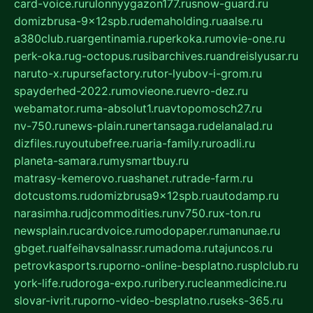
card-voice.ru
rulonnyygazon177.ru
snow-guard.ru
domizbrusa-9x12spb.ru
demaholding.ru
aalse.ru
a380club.ru
argentinamia.ru
perkoka.ru
movie-one.ru
perk-oka.ru
g-octopus.ru
sibarchives.ru
andreislyusar.ru
naruto-x.ru
pursefactory.ru
tor-lyubov-i-grom.ru
spayderhed-2022.ru
movieone.ru
evro-dez.ru
webamator.ru
ma-absolut1.ru
avtopomosch27.ru
nv-750.ru
news-plain.ru
nertansaga.ru
delanalad.ru
dizfiles.ru
youtubefree.ru
aria-family.ru
roadli.ru
planeta-samara.ru
mysmartbuy.ru
matrasy-kemerovo.ru
ashanet.ru
trade-farm.ru
dotcustoms.ru
domizbrusa9x12spb.ru
autodamp.ru
narasimha.ru
djcommodities.ru
nv750.ru
x-ton.ru
newsplain.ru
cardvoice.ru
modopaper.ru
manunae.ru
gbget.ru
alfeihavsalnassr.ru
madoma.ru
tajuncos.ru
petrovkasports.ru
porno-online-besplatno.ru
splclub.ru
york-life.ru
doroga-expo.ru
ribery.ru
cleanmedicine.ru
slovar-ivrit.ru
porno-video-besplatno.ru
seks-365.ru