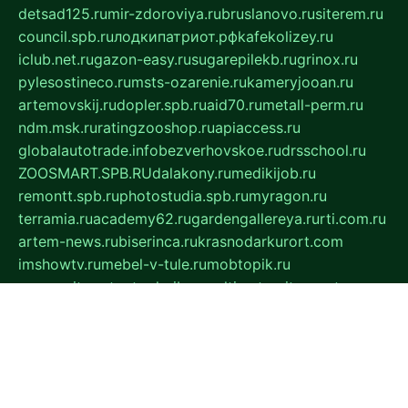
detsad125.ru
mir-zdoroviya.ru
bruslanovo.ru
siterem.ru
council.spb.ru
лодкипатриот.рф
kafekolizey.ru
iclub.net.ru
gazon-easy.ru
sugarepilekb.ru
grinox.ru
pylesostineco.ru
msts-ozarenie.ru
kameryjooan.ru
artemovskij.ru
dopler.spb.ru
aid70.ru
metall-perm.ru
ndm.msk.ru
ratingzooshop.ru
apiaccess.ru
globalautotrade.info
bezverhovskoe.ru
drsschool.ru
ZOOSMART.SPB.RU
dalakony.ru
medikijob.ru
remontt.spb.ru
photostudia.spb.ru
myragon.ru
terramia.ru
academy62.ru
gardengallereya.ru
rti.com.ru
artem-news.ru
biserinca.ru
krasnodarkurort.com
imshowtv.ru
mebel-v-tule.ru
mobtopik.ru
pcsecurity.net.ru
tool-sib.ru
multimetrunit.ru
sp-tour.ru
fan-cs.ru
santeh-russia.ru
symbian9.net.ru
DSHAIR.RU
tmmotors.spb.ru
xjocuricopii.com
musavtomat.msk.ru
obustrojdom.ru
sovetcik.ru
ybaranovskaya.ru
ppknews.ru
cult-alshei.ru
JAPANRUSSIA.RU
proekciyamebel.ru
imper-finans.ru
rim.org.ru