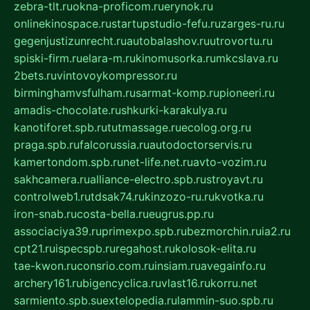
zebra-tlt.ru
okna-proficom.ru
erynok.ru
onlinekinospace.ru
startupstudio-fefu.ru
zarges-ru.ru
gegenjustizunrecht.ru
autobalashov.ru
utrovortu.ru
spiski-firm.ru
elara-m.ru
kinomusorka.ru
mkcslava.ru
2bets.ru
vintovoykompressor.ru
birminghamvsfulham.ru
sarmat-komp.ru
pioneeri.ru
amadis-chocolate.ru
shkurki-karakulya.ru
kanotiforet.spb.ru
tutmassage.ru
ecolog.org.ru
praga.spb.ru
falcorussia.ru
autodoctorservis.ru
kamertondom.spb.ru
net-life.net.ru
avto-vozim.ru
sakhcamera.ru
alliance-electro.spb.ru
stroyavt.ru
controlweb1.ru
tdsak74.ru
kinzozo-ru.ru
kvotka.ru
iron-snab.ru
costa-bella.ru
eugrus.pp.ru
associaciya39.ru
primexpo.spb.ru
bezmorchin.ru
ia2.ru
cpt21.ru
ispecspb.ru
regahost.ru
kolosok-elita.ru
tae-kwon.ru
consrio.com.ru
insiam.ru
avegainfo.ru
archery161.ru
bigencyclica.ru
vlast16.ru
korru.net
sarmiento.spb.su
extelopedia.ru
lammin-suo.spb.ru