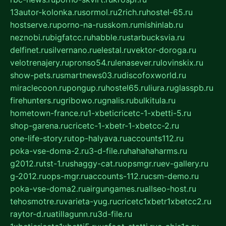
13autor-kolonka.ru
sormol.ru
2rich.ru
hostel-65.ru
hostserve.ru
porno-na-russkom.ru
mishinlab.ru
neznobi.ru
bigfatcc.ru
habble.ru
starbucksvia.ru
delfinet.ru
silvernano.ru
elestal.ru
vektor-doroga.ru
velotrenajery.ru
pronso54.ru
lenasever.ru
lovinskix.ru
show-pets.ru
smartnews03.ru
discofoxworld.ru
miraclecoon.ru
pongup.ru
hostel65.ru
liura.ru
glasspb.ru
firehunters.ru
gribowo.ru
gnalis.ru
bulkitula.ru
hometown-france.ru
1-xbeticricetc-1-xbetti-5.ru
shop-garena.ru
cricetc-1-xbetr-1-xbetcc-2.ru
one-life-story.ru
top-halyava.ru
accounts112.ru
poka-vse-doma-2.ru
3-d-file.ru
hahahaharms.ru
g2012.ru
tst-1.ru
shaggy-cat.ru
opsmgr.ru
ev-gallery.ru
g-2012.ru
ops-mgr.ru
accounts-112.ru
csm-demo.ru
poka-vse-doma2.ru
airgungames.ru
allseo-host.ru
tehosmotre.ru
varieta-yug.ru
cricetc1xbetr1xbetcc2.ru
raytor-d.ru
atillagunn.ru
3d-file.ru