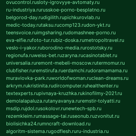
ovucontrol.ru
sloty-igrovyye-avtomaty.ru
ru-industriya.ru
russkoe-porno-besplatno.ru
belgorod-day.ru
digilith.ru
pichkurovlab.ru
medic-today.ru
taksu.ru
comp123.ru
don-ykt.ru
teensvoice.ru
imgsharing.ru
domashnee-porno.ru
eva-elfie.ru
foto-tur.ru
biz-doska.ru
metropoltravel.ru
veslo-i-yakor.ru
borodino-media.ru
rostotsky.ru
regionufa.ru
weiss-bet.ru
zaryna.ru
casinotablet.ru
universalia.ru
remont-mebeli-moscow.ru
termomur.ru
clubfisher.ru
remstirufa.ru
erdamchi.ru
doramamama.ru
muraviovka-park.ru
worldofwoman.ru
clean-dreams.ru
arkrym.ru
kristinita.ru
dircomputer.ru
healthenter.ru
textexperts.ru
pivnaya-kruzhka.ru
kinofilmy-2021.ru
demolalapaluza.ru
tanyavanya.ru
remstir-tolyatti.ru
msdip.ru
jdol.ru
sokolovr.ru
newtech-spb.ru
rezemkleim.ru
massage-tai.ru
seonub.ru
zvonitut.ru
biolisichka24.ru
mncraft-download.ru
algoritm-sistema.ru
godflesh.ru
ru-industria.ru