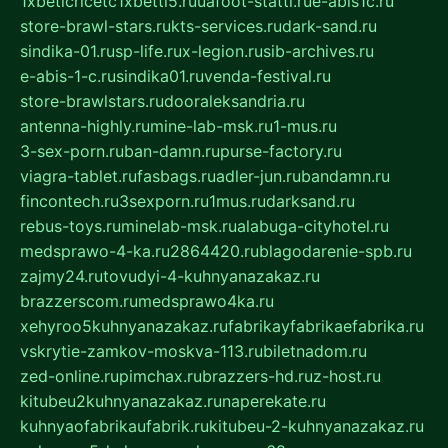
1xbeticricetc1xbetti5.ru
uafoot-statti.ru
e-abis1c.ru
store-brawl-stars.ru
kts-services.ru
dark-sand.ru
sindika-01.ru
sp-life.ru
x-legion.ru
sib-archives.ru
e-abis-1-c.ru
sindika01.ru
venda-festival.ru
store-brawlstars.ru
dooraleksandria.ru
antenna-highly.ru
mine-lab-msk.ru
1-mus.ru
3-sex-porn.ru
ban-damn.ru
purse-factory.ru
viagra-tablet.ru
fasbags.ru
adler-jun.ru
bandamn.ru
fincontech.ru
3sexporn.ru
1mus.ru
darksand.ru
rebus-toys.ru
minelab-msk.ru
alabuga-cityhotel.ru
medsprawo-4-ka.ru
2864420.ru
blagodarenie-spb.ru
zajmy24.ru
tovudyi-4-kuhnyanazakaz.ru
brazzerscom.ru
medsprawo4ka.ru
xehyroo5kuhnyanazakaz.ru
fabrikayfabrikaefabrika.ru
vskrytie-zamkov-moskva-113.ru
biletnadom.ru
zed-online.ru
pimchax.ru
brazzers-hd.ru
z-host.ru
kitubeu2kuhnyanazakaz.ru
naperekate.ru
kuhnyaofabrikaufabrik.ru
kitubeu-2-kuhnyanazakaz.ru