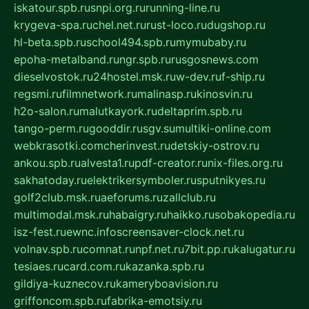
iskatour.spb.ru
snpi.org.ru
running-line.ru
krygeva-spa.ru
chel.net.ru
rust-loco.ru
dugshop.ru
hl-beta.spb.ru
school494.spb.ru
mymubaby.ru
epoha-metalband.ru
ngr.spb.ru
rusgosnews.com
dieselvostok.ru
24hostel.msk.ru
w-dev.ru
f-ship.ru
regsmi.ru
filmnetwork.ru
malinasp.ru
kinosvin.ru
h2o-salon.ru
malutkayork.ru
deltaprim.spb.ru
tango-perm.ru
gooddir.ru
sgv.su
multiki-online.com
webkrasotki.com
cherinvest.ru
detskiy-ostrov.ru
ankou.spb.ru
alvesta1.ru
pdf-creator.ru
nix-files.org.ru
sakhatoday.ru
elektrikersymboler.ru
sputnikyes.ru
golf2club.msk.ru
aeforums.ru
zallclub.ru
multimodal.msk.ru
habaigry.ru
haikko.ru
sobakopedia.ru
isz-fest.ru
ewnc.info
screensaver-clock.net.ru
volnav.spb.ru
comnat.ru
npf.net.ru
7bit.pp.ru
kalugatur.ru
tesiaes.ru
card.com.ru
kazanka.spb.ru
gildiya-kuznecov.ru
kameryboavision.ru
griffoncom.spb.ru
fabrika-emotsiy.ru