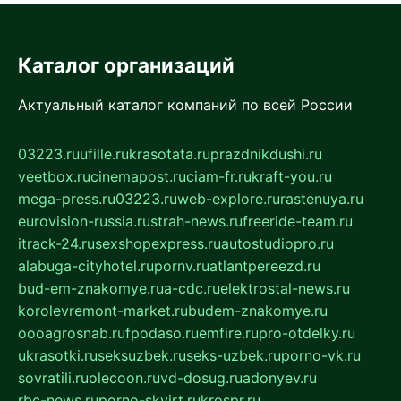
Каталог организаций
Актуальный каталог компаний по всей России
03223.ru
ufille.ru
krasotata.ru
prazdnikdushi.ru
veetbox.ru
cinemapost.ru
ciam-fr.ru
kraft-you.ru
mega-press.ru
03223.ru
web-explore.ru
rastenuya.ru
eurovision-russia.ru
strah-news.ru
freeride-team.ru
itrack-24.ru
sexshopexpress.ru
autostudiopro.ru
alabuga-cityhotel.ru
pornv.ru
atlantpereezd.ru
bud-em-znakomye.ru
a-cdc.ru
elektrostal-news.ru
korolevremont-market.ru
budem-znakomye.ru
oooagrosnab.ru
fpodaso.ru
emfire.ru
pro-otdelky.ru
ukrasotki.ru
seksuzbek.ru
seks-uzbek.ru
porno-vk.ru
sovratili.ru
olecoon.ru
vd-dosug.ru
adonyev.ru
rbc-news.ru
porno-skvirt.ru
krospr.ru