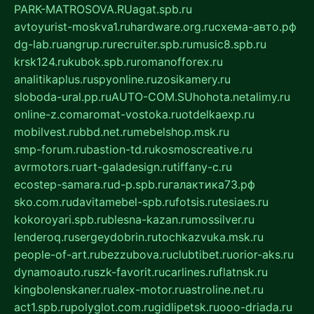
PARK-MATROSOVA.RU
agat.spb.ru
avtoyurist-moskva1.ru
hardware.org.ru
схема-авто.рф
dg-lab.ru
angrup.ru
recruiter.spb.ru
music8.spb.ru
krsk124.ru
kubok.spb.ru
romanofforex.ru
analitikaplus.ru
spyonline.ru
zosikamery.ru
sloboda-ural.pp.ru
AUTO-COM.SU
hohota.net
alimy.ru
online-z.com
aromat-vostoka.ru
otdelkaexp.ru
mobilvest.ru
bbd.net.ru
mebelshop.msk.ru
smp-forum.ru
bastion-td.ru
kosmoscreative.ru
avrmotors.ru
art-galadesign.ru
tiffany-c.ru
ecostep-samara.ru
d-p.spb.ru
галактика73.рф
sko.com.ru
davitamebel-spb.ru
fotsis.ru
tesiaes.ru
kokoroyari.spb.ru
blesna-kazan.ru
mossilver.ru
lenderoq.ru
sergeydobrin.ru
tochkazvuka.msk.ru
people-of-art.ru
bezzubova.ru
clubtibet.ru
orior-aks.ru
dynamoauto.ru
szk-favorit.ru
carlines.ru
flatnsk.ru
kingbolenskaner.ru
alex-motor.ru
astroline.net.ru
act1.spb.ru
polyglot.com.ru
gidlipetsk.ru
ooo-driada.ru