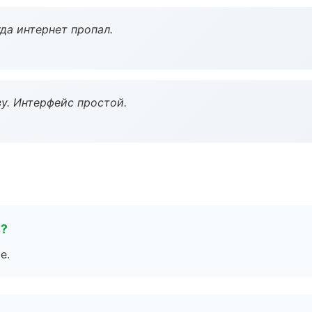
да интернет пропал.
у. Интерфейс простой.
е?
е.