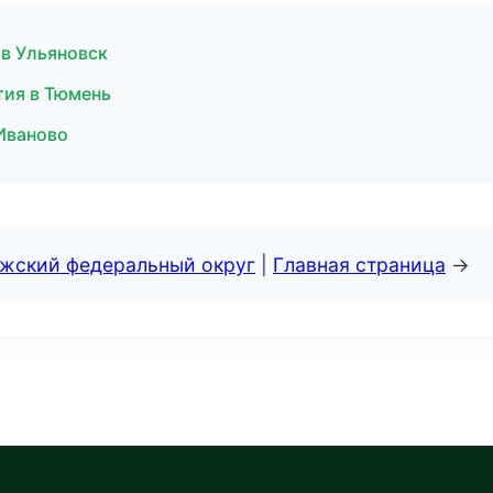
 в Ульяновск
тия в Тюмень
 Иваново
лжский федеральный округ
|
Главная страница
→