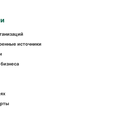
ми
ганизаций
еренные источники
и
 бизнеса
иях
арты