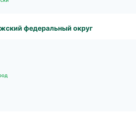
оски
лжский федеральный округ
род