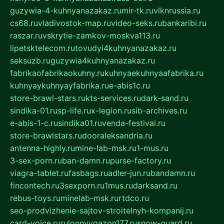
guzywia-4-kuhnyanazakaz.ru
mir-tk.ru
vlknrussia.ru
cs68.ru
vladivostok-map.ru
video-seks.ru
bankaribi.ru
raszar.ru
vskrytie-zamkov-moskva113.ru
lipetsktelecom.ru
tovudyi4kuhnyanazakaz.ru
seksuzb.ru
guzywia4kuhnyanazakaz.ru
fabrikaofabrikaokuhny.ru
kuhnyaekuhnyaafabrika.ru
kuhnyaykuhnyayfabrika.ru
e-abis1c.ru
store-brawl-stars.ru
kts-services.ru
dark-sand.ru
sindika-01.ru
sp-life.ru
x-legion.ru
sib-archives.ru
e-abis-1-c.ru
sindika01.ru
venda-festival.ru
store-brawlstars.ru
dooraleksandria.ru
antenna-highly.ru
mine-lab-msk.ru
1-mus.ru
3-sex-porn.ru
ban-damn.ru
purse-factory.ru
viagra-tablet.ru
fasbags.ru
adler-jun.ru
bandamn.ru
fincontech.ru
3sexporn.ru
1mus.ru
darksand.ru
rebus-toys.ru
minelab-msk.ru
rtdco.ru
seo-prodvizhenie-sajtov-stroitelnyh-kompanij.ru
card-voice.ru
rulonnyygazon177.ru
snow-guard.ru