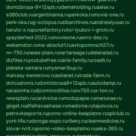
domizbrusa-9x12spb.ru
demaholding.ru
aalse.ru
a380club.ru
argentinamia.ru
perkoka.ru
movie-one.ru
perk-oka.ru
g-octopus.ru
sibarchives.ru
andreislyusar.ru
naruto-x.ru
pursefactory.ru
tor-lyubov-i-grom.ru
spayderhed-2022.ru
movieone.ru
evro-dez.ru
webamator.ru
ma-absolut1.ru
avtopomosch27.ru
nv-750.ru
news-plain.ru
nertansaga.ru
delanalad.ru
dizfiles.ru
youtubefree.ru
aria-family.ru
roadli.ru
planeta-samara.ru
mysmartbuy.ru
matrasy-kemerovo.ru
ashanet.ru
trade-farm.ru
dotcustoms.ru
domizbrusa9x12spb.ru
autodamp.ru
narasimha.ru
djcommodities.ru
nv750.ru
x-ton.ru
newsplain.ru
cardvoice.ru
modopaper.ru
manunae.ru
gbget.ru
alfeihavsalnassr.ru
madoma.ru
tajuncos.ru
petrovkasports.ru
porno-online-besplatno.ru
splclub.ru
york-life.ru
doroga-expo.ru
ribery.ru
cleanmedicine.ru
slovar-ivrit.ru
porno-video-besplatno.ru
seks-365.ru