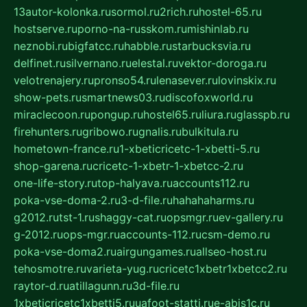
13autor-kolonka.ru
sormol.ru
2rich.ru
hostel-65.ru
hostserve.ru
porno-na-russkom.ru
mishinlab.ru
neznobi.ru
bigfatcc.ru
habble.ru
starbucksvia.ru
delfinet.ru
silvernano.ru
elestal.ru
vektor-doroga.ru
velotrenajery.ru
pronso54.ru
lenasever.ru
lovinskix.ru
show-pets.ru
smartnews03.ru
discofoxworld.ru
miraclecoon.ru
pongup.ru
hostel65.ru
liura.ru
glasspb.ru
firehunters.ru
gribowo.ru
gnalis.ru
bulkitula.ru
hometown-france.ru
1-xbeticricetc-1-xbetti-5.ru
shop-garena.ru
cricetc-1-xbetr-1-xbetcc-2.ru
one-life-story.ru
top-halyava.ru
accounts112.ru
poka-vse-doma-2.ru
3-d-file.ru
hahahaharms.ru
g2012.ru
tst-1.ru
shaggy-cat.ru
opsmgr.ru
ev-gallery.ru
g-2012.ru
ops-mgr.ru
accounts-112.ru
csm-demo.ru
poka-vse-doma2.ru
airgungames.ru
allseo-host.ru
tehosmotre.ru
varieta-yug.ru
cricetc1xbetr1xbetcc2.ru
raytor-d.ru
atillagunn.ru
3d-file.ru
1xbeticricetc1xbetti5.ru
uafoot-statti.ru
e-abis1c.ru