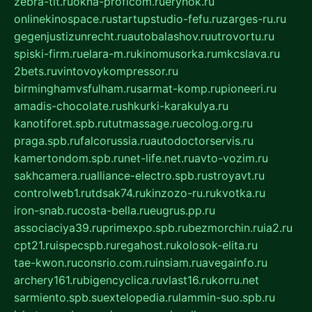
zebra-tlt.ru
okna-proficom.ru
erynok.ru
onlinekinospace.ru
startupstudio-fefu.ru
zarges-ru.ru
gegenjustizunrecht.ru
autobalashov.ru
utrovortu.ru
spiski-firm.ru
elara-m.ru
kinomusorka.ru
mkcslava.ru
2bets.ru
vintovoykompressor.ru
birminghamvsfulham.ru
sarmat-komp.ru
pioneeri.ru
amadis-chocolate.ru
shkurki-karakulya.ru
kanotiforet.spb.ru
tutmassage.ru
ecolog.org.ru
praga.spb.ru
falcorussia.ru
autodoctorservis.ru
kamertondom.spb.ru
net-life.net.ru
avto-vozim.ru
sakhcamera.ru
alliance-electro.spb.ru
stroyavt.ru
controlweb1.ru
tdsak74.ru
kinzozo-ru.ru
kvotka.ru
iron-snab.ru
costa-bella.ru
eugrus.pp.ru
associaciya39.ru
primexpo.spb.ru
bezmorchin.ru
ia2.ru
cpt21.ru
ispecspb.ru
regahost.ru
kolosok-elita.ru
tae-kwon.ru
consrio.com.ru
insiam.ru
avegainfo.ru
archery161.ru
bigencyclica.ru
vlast16.ru
korru.net
sarmiento.spb.su
extelopedia.ru
lammin-suo.spb.ru