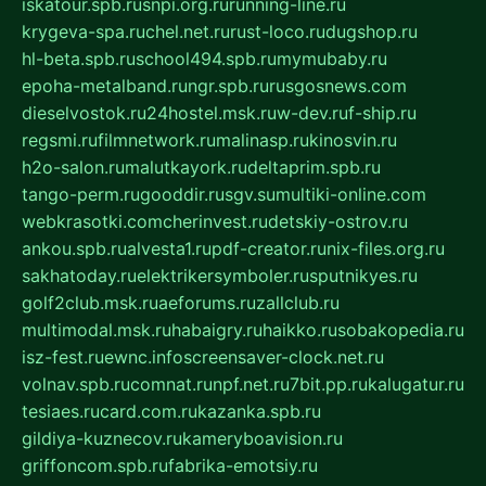
iskatour.spb.ru
snpi.org.ru
running-line.ru
krygeva-spa.ru
chel.net.ru
rust-loco.ru
dugshop.ru
hl-beta.spb.ru
school494.spb.ru
mymubaby.ru
epoha-metalband.ru
ngr.spb.ru
rusgosnews.com
dieselvostok.ru
24hostel.msk.ru
w-dev.ru
f-ship.ru
regsmi.ru
filmnetwork.ru
malinasp.ru
kinosvin.ru
h2o-salon.ru
malutkayork.ru
deltaprim.spb.ru
tango-perm.ru
gooddir.ru
sgv.su
multiki-online.com
webkrasotki.com
cherinvest.ru
detskiy-ostrov.ru
ankou.spb.ru
alvesta1.ru
pdf-creator.ru
nix-files.org.ru
sakhatoday.ru
elektrikersymboler.ru
sputnikyes.ru
golf2club.msk.ru
aeforums.ru
zallclub.ru
multimodal.msk.ru
habaigry.ru
haikko.ru
sobakopedia.ru
isz-fest.ru
ewnc.info
screensaver-clock.net.ru
volnav.spb.ru
comnat.ru
npf.net.ru
7bit.pp.ru
kalugatur.ru
tesiaes.ru
card.com.ru
kazanka.spb.ru
gildiya-kuznecov.ru
kameryboavision.ru
griffoncom.spb.ru
fabrika-emotsiy.ru