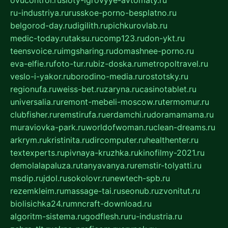
ovucontrol.ru
sloty-igrovyye-avtomaty.ru
ru-industriya.ru
russkoe-porno-besplatno.ru
belgorod-day.ru
digilith.ru
pichkurovlab.ru
medic-today.ru
taksu.ru
comp123.ru
don-ykt.ru
teensvoice.ru
imgsharing.ru
domashnee-porno.ru
eva-elfie.ru
foto-tur.ru
biz-doska.ru
metropoltravel.ru
veslo-i-yakor.ru
borodino-media.ru
rostotsky.ru
regionufa.ru
weiss-bet.ru
zaryna.ru
casinotablet.ru
universalia.ru
remont-mebeli-moscow.ru
termomur.ru
clubfisher.ru
remstirufa.ru
erdamchi.ru
doramamama.ru
muraviovka-park.ru
worldofwoman.ru
clean-dreams.ru
arkrym.ru
kristinita.ru
dircomputer.ru
healthenter.ru
textexperts.ru
pivnaya-kruzhka.ru
kinofilmy-2021.ru
demolalapaluza.ru
tanyavanya.ru
remstir-tolyatti.ru
msdip.ru
jdol.ru
sokolovr.ru
newtech-spb.ru
rezemkleim.ru
massage-tai.ru
seonub.ru
zvonitut.ru
biolisichka24.ru
mncraft-download.ru
algoritm-sistema.ru
godflesh.ru
ru-industria.ru