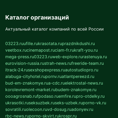
Каталог организаций
Актуальный каталог компаний по всей России
03223.ru
ufille.ru
krasotata.ru
prazdnikdushi.ru
veetbox.ru
cinemapost.ru
ciam-fr.ru
kraft-you.ru
mega-press.ru
03223.ru
web-explore.ru
rastenuya.ru
eurovision-russia.ru
strah-news.ru
freeride-team.ru
itrack-24.ru
sexshopexpress.ru
autostudiopro.ru
alabuga-cityhotel.ru
pornv.ru
atlantpereezd.ru
bud-em-znakomye.ru
a-cdc.ru
elektrostal-news.ru
korolevremont-market.ru
budem-znakomye.ru
oooagrosnab.ru
fpodaso.ru
emfire.ru
pro-otdelky.ru
ukrasotki.ru
seksuzbek.ru
seks-uzbek.ru
porno-vk.ru
sovratili.ru
olecoon.ru
vd-dosug.ru
adonyev.ru
rbc-news.ru
porno-skvirt.ru
krospr.ru