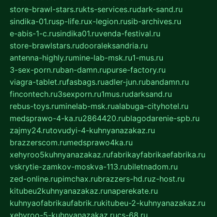
store-brawl-stars.ru
kts-services.ru
dark-sand.ru
sindika-01.ru
sp-life.ru
x-legion.ru
sib-archives.ru
e-abis-1-c.ru
sindika01.ru
venda-festival.ru
store-brawlstars.ru
dooraleksandria.ru
antenna-highly.ru
mine-lab-msk.ru
1-mus.ru
3-sex-porn.ru
ban-damn.ru
purse-factory.ru
viagra-tablet.ru
fasbags.ru
adler-jun.ru
bandamn.ru
fincontech.ru
3sexporn.ru
1mus.ru
darksand.ru
rebus-toys.ru
minelab-msk.ru
alabuga-cityhotel.ru
medsprawo-4-ka.ru
2864420.ru
blagodarenie-spb.ru
zajmy24.ru
tovudyi-4-kuhnyanazakaz.ru
brazzerscom.ru
medsprawo4ka.ru
xehyroo5kuhnyanazakaz.ru
fabrikayfabrikaefabrika.ru
vskrytie-zamkov-moskva-113.ru
biletnadom.ru
zed-online.ru
pimchax.ru
brazzers-hd.ru
z-host.ru
kitubeu2kuhnyanazakaz.ru
naperekate.ru
kuhnyaofabrikaufabrik.ru
kitubeu-2-kuhnyanazakaz.ru
xehyroo-5-kuhnyanazakaz.ru
cs-68.ru