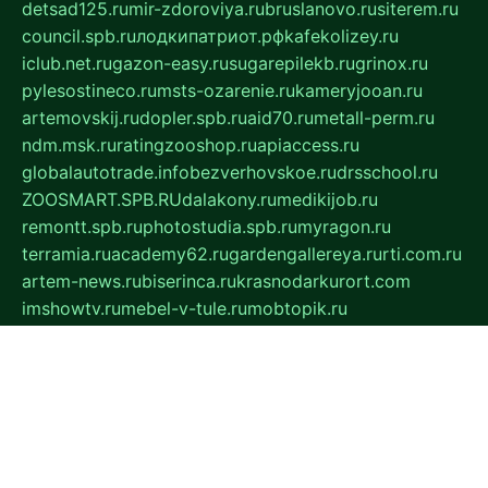
detsad125.ru
mir-zdoroviya.ru
bruslanovo.ru
siterem.ru
council.spb.ru
лодкипатриот.рф
kafekolizey.ru
iclub.net.ru
gazon-easy.ru
sugarepilekb.ru
grinox.ru
pylesostineco.ru
msts-ozarenie.ru
kameryjooan.ru
artemovskij.ru
dopler.spb.ru
aid70.ru
metall-perm.ru
ndm.msk.ru
ratingzooshop.ru
apiaccess.ru
globalautotrade.info
bezverhovskoe.ru
drsschool.ru
ZOOSMART.SPB.RU
dalakony.ru
medikijob.ru
remontt.spb.ru
photostudia.spb.ru
myragon.ru
terramia.ru
academy62.ru
gardengallereya.ru
rti.com.ru
artem-news.ru
biserinca.ru
krasnodarkurort.com
imshowtv.ru
mebel-v-tule.ru
mobtopik.ru
pcsecurity.net.ru
tool-sib.ru
multimetrunit.ru
sp-tour.ru
fan-cs.ru
santeh-russia.ru
symbian9.net.ru
DSHAIR.RU
tmmotors.spb.ru
xjocuricopii.com
musavtomat.msk.ru
obustrojdom.ru
sovetcik.ru
ybaranovskaya.ru
ppknews.ru
cult-alshei.ru
JAPANRUSSIA.RU
proekciyamebel.ru
imper-finans.ru
rim.org.ru