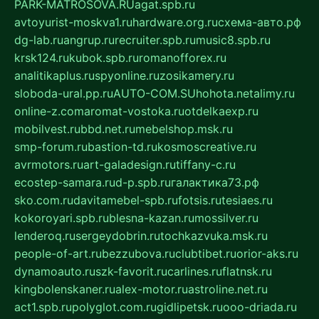
PARK-MATROSOVA.RU
agat.spb.ru
avtoyurist-moskva1.ru
hardware.org.ru
схема-авто.рф
dg-lab.ru
angrup.ru
recruiter.spb.ru
music8.spb.ru
krsk124.ru
kubok.spb.ru
romanofforex.ru
analitikaplus.ru
spyonline.ru
zosikamery.ru
sloboda-ural.pp.ru
AUTO-COM.SU
hohota.net
alimy.ru
online-z.com
aromat-vostoka.ru
otdelkaexp.ru
mobilvest.ru
bbd.net.ru
mebelshop.msk.ru
smp-forum.ru
bastion-td.ru
kosmoscreative.ru
avrmotors.ru
art-galadesign.ru
tiffany-c.ru
ecostep-samara.ru
d-p.spb.ru
галактика73.рф
sko.com.ru
davitamebel-spb.ru
fotsis.ru
tesiaes.ru
kokoroyari.spb.ru
blesna-kazan.ru
mossilver.ru
lenderoq.ru
sergeydobrin.ru
tochkazvuka.msk.ru
people-of-art.ru
bezzubova.ru
clubtibet.ru
orior-aks.ru
dynamoauto.ru
szk-favorit.ru
carlines.ru
flatnsk.ru
kingbolenskaner.ru
alex-motor.ru
astroline.net.ru
act1.spb.ru
polyglot.com.ru
gidlipetsk.ru
ooo-driada.ru