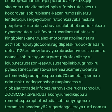
ecostep-samara.ru
d-p.spb.ru
галактика73.рф
sko.com.ru
davitamebel-spb.ru
fotsis.ru
tesiaes.ru
kokoroyari.spb.ru
blesna-kazan.ru
mossilver.ru
lenderoq.ru
sergeydobrin.ru
tochkazvuka.msk.ru
people-of-art.ru
bezzubova.ru
clubtibet.ru
orior-aks.ru
dynamoauto.ru
szk-favorit.ru
carlines.ru
flatnsk.ru
kingbolenskaner.ru
alex-motor.ru
astroline.net.ru
act1.spb.ru
polyglot.com.ru
gidlipetsk.ru
ooo-driada.ru
detsad125.ru
mir-zdoroviya.ru
bruslanovo.ru
siterem.ru
council.spb.ru
лодкипатриот.рф
kafekolizey.ru
iclub.net.ru
gazon-easy.ru
sugarepilekb.ru
grinox.ru
pylesostineco.ru
msts-ozarenie.ru
kameryjooan.ru
artemovskij.ru
dopler.spb.ru
aid70.ru
metall-perm.ru
ndm.msk.ru
ratingzooshop.ru
apiaccess.ru
globalautotrade.info
bezverhovskoe.ru
drsschool.ru
ZOOSMART.SPB.RU
dalakony.ru
medikijob.ru
remontt.spb.ru
photostudia.spb.ru
myragon.ru
terramia.ru
academy62.ru
gardengallereya.ru
rti.com.ru