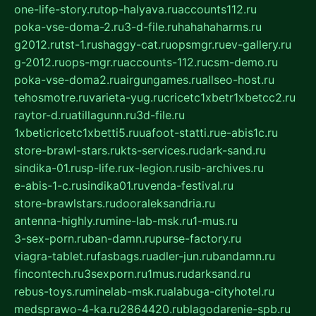
one-life-story.ru
top-halyava.ru
accounts112.ru
poka-vse-doma-2.ru
3-d-file.ru
hahahaharms.ru
g2012.ru
tst-1.ru
shaggy-cat.ru
opsmgr.ru
ev-gallery.ru
g-2012.ru
ops-mgr.ru
accounts-112.ru
csm-demo.ru
poka-vse-doma2.ru
airgungames.ru
allseo-host.ru
tehosmotre.ru
varieta-yug.ru
cricetc1xbetr1xbetcc2.ru
raytor-d.ru
atillagunn.ru
3d-file.ru
1xbeticricetc1xbetti5.ru
uafoot-statti.ru
e-abis1c.ru
store-brawl-stars.ru
kts-services.ru
dark-sand.ru
sindika-01.ru
sp-life.ru
x-legion.ru
sib-archives.ru
e-abis-1-c.ru
sindika01.ru
venda-festival.ru
store-brawlstars.ru
dooraleksandria.ru
antenna-highly.ru
mine-lab-msk.ru
1-mus.ru
3-sex-porn.ru
ban-damn.ru
purse-factory.ru
viagra-tablet.ru
fasbags.ru
adler-jun.ru
bandamn.ru
fincontech.ru
3sexporn.ru
1mus.ru
darksand.ru
rebus-toys.ru
minelab-msk.ru
alabuga-cityhotel.ru
medsprawo-4-ka.ru
2864420.ru
blagodarenie-spb.ru