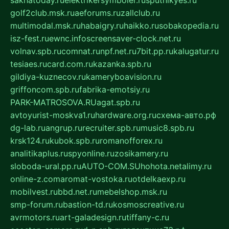
sakhatoday.ru
elektrikersymboler.ru
sputnikyes.ru
golf2club.msk.ru
aeforums.ru
zallclub.ru
multimodal.msk.ru
habaigry.ru
haikko.ru
sobakopedia.ru
isz-fest.ru
ewnc.info
screensaver-clock.net.ru
volnav.spb.ru
comnat.ru
npf.net.ru
7bit.pp.ru
kalugatur.ru
tesiaes.ru
card.com.ru
kazanka.spb.ru
gildiya-kuznecov.ru
kameryboavision.ru
griffoncom.spb.ru
fabrika-emotsiy.ru
PARK-MATROSOVA.RU
agat.spb.ru
avtoyurist-moskva1.ru
hardware.org.ru
схема-авто.рф
dg-lab.ru
angrup.ru
recruiter.spb.ru
music8.spb.ru
krsk124.ru
kubok.spb.ru
romanofforex.ru
analitikaplus.ru
spyonline.ru
zosikamery.ru
sloboda-ural.pp.ru
AUTO-COM.SU
hohota.net
alimy.ru
online-z.com
aromat-vostoka.ru
otdelkaexp.ru
mobilvest.ru
bbd.net.ru
mebelshop.msk.ru
smp-forum.ru
bastion-td.ru
kosmoscreative.ru
avrmotors.ru
art-galadesign.ru
tiffany-c.ru