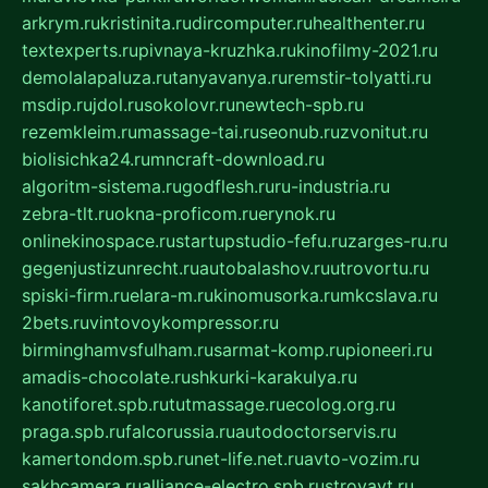
arkrym.ru
kristinita.ru
dircomputer.ru
healthenter.ru
textexperts.ru
pivnaya-kruzhka.ru
kinofilmy-2021.ru
demolalapaluza.ru
tanyavanya.ru
remstir-tolyatti.ru
msdip.ru
jdol.ru
sokolovr.ru
newtech-spb.ru
rezemkleim.ru
massage-tai.ru
seonub.ru
zvonitut.ru
biolisichka24.ru
mncraft-download.ru
algoritm-sistema.ru
godflesh.ru
ru-industria.ru
zebra-tlt.ru
okna-proficom.ru
erynok.ru
onlinekinospace.ru
startupstudio-fefu.ru
zarges-ru.ru
gegenjustizunrecht.ru
autobalashov.ru
utrovortu.ru
spiski-firm.ru
elara-m.ru
kinomusorka.ru
mkcslava.ru
2bets.ru
vintovoykompressor.ru
birminghamvsfulham.ru
sarmat-komp.ru
pioneeri.ru
amadis-chocolate.ru
shkurki-karakulya.ru
kanotiforet.spb.ru
tutmassage.ru
ecolog.org.ru
praga.spb.ru
falcorussia.ru
autodoctorservis.ru
kamertondom.spb.ru
net-life.net.ru
avto-vozim.ru
sakhcamera.ru
alliance-electro.spb.ru
stroyavt.ru