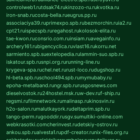
controlweb1.ru
tdsak74.ru
kinzozo-ru.ru
kvotka.ru
iron-snab.ru
costa-bella.ru
eugrus.pp.ru
associaciya39.ru
primexpo.spb.ru
bezmorchin.ru
ia2.ru
cpt21.ru
ispecspb.ru
regahost.ru
kolosok-elita.ru
tae-kwon.ru
consrio.com.ru
insiam.ru
avegainfo.ru
archery161.ru
bigencyclica.ru
vlast16.ru
korru.net
sarmiento.spb.su
extelopedia.ru
lammin-suo.spb.ru
iskatour.spb.ru
snpi.org.ru
running-line.ru
krygeva-spa.ru
chel.net.ru
rust-loco.ru
dugshop.ru
hl-beta.spb.ru
school494.spb.ru
mymubaby.ru
epoha-metalband.ru
ngr.spb.ru
rusgosnews.com
dieselvostok.ru
24hostel.msk.ru
w-dev.ru
f-ship.ru
regsmi.ru
filmnetwork.ru
malinasp.ru
kinosvin.ru
h2o-salon.ru
malutkayork.ru
deltaprim.spb.ru
tango-perm.ru
gooddir.ru
sgv.su
multiki-online.com
webkrasotki.com
cherinvest.ru
detskiy-ostrov.ru
ankou.spb.ru
alvesta1.ru
pdf-creator.ru
nix-files.org.ru