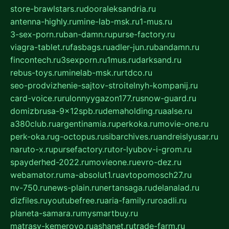
store-brawlstars.ru
dooraleksandria.ru
antenna-highly.ru
mine-lab-msk.ru
1-mus.ru
3-sex-porn.ru
ban-damn.ru
purse-factory.ru
viagra-tablet.ru
fasbags.ru
adler-jun.ru
bandamn.ru
fincontech.ru
3sexporn.ru
1mus.ru
darksand.ru
rebus-toys.ru
minelab-msk.ru
rtdco.ru
seo-prodvizhenie-sajtov-stroitelnyh-kompanij.ru
card-voice.ru
rulonnyygazon177.ru
snow-guard.ru
domizbrusa-9x12spb.ru
demaholding.ru
aalse.ru
a380club.ru
argentinamia.ru
perkoka.ru
movie-one.ru
perk-oka.ru
g-octopus.ru
sibarchives.ru
andreislyusar.ru
naruto-x.ru
pursefactory.ru
tor-lyubov-i-grom.ru
spayderhed-2022.ru
movieone.ru
evro-dez.ru
webamator.ru
ma-absolut1.ru
avtopomosch27.ru
nv-750.ru
news-plain.ru
nertansaga.ru
delanalad.ru
dizfiles.ru
youtubefree.ru
aria-family.ru
roadli.ru
planeta-samara.ru
mysmartbuy.ru
matrasy-kemerovo.ru
ashanet.ru
trade-farm.ru