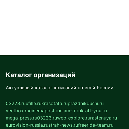
Каталог организаций
Актуальный каталог компаний по всей России
03223.ru
ufille.ru
krasotata.ru
prazdnikdushi.ru
veetbox.ru
cinemapost.ru
ciam-fr.ru
kraft-you.ru
mega-press.ru
03223.ru
web-explore.ru
rastenuya.ru
eurovision-russia.ru
strah-news.ru
freeride-team.ru