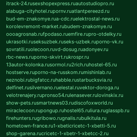
itrack-24.ru
sexshopexpress.ru
autostudiopro.ru
alabuga-cityhotel.ru
pornv.ru
atlantpereezd.ru
bud-em-znakomye.ru
a-cdc.ru
elektrostal-news.ru
korolevremont-market.ru
budem-znakomye.ru
oooagrosnab.ru
fpodaso.ru
emfire.ru
pro-otdelky.ru
ukrasotki.ru
seksuzbek.ru
seks-uzbek.ru
porno-vk.ru
sovratili.ru
olecoon.ru
vd-dosug.ru
adonyev.ru
rbc-news.ru
porno-skvirt.ru
krospr.ru
13autor-kolonka.ru
sormol.ru
2rich.ru
hostel-65.ru
hostserve.ru
porno-na-russkom.ru
mishinlab.ru
neznobi.ru
bigfatcc.ru
habble.ru
starbucksvia.ru
delfinet.ru
silvernano.ru
elestal.ru
vektor-doroga.ru
velotrenajery.ru
pronso54.ru
lenasever.ru
lovinskix.ru
show-pets.ru
smartnews03.ru
discofoxworld.ru
miraclecoon.ru
pongup.ru
hostel65.ru
liura.ru
glasspb.ru
firehunters.ru
gribowo.ru
gnalis.ru
bulkitula.ru
hometown-france.ru
1-xbeticricetc-1-xbetti-5.ru
shop-garena.ru
cricetc-1-xbetr-1-xbetcc-2.ru