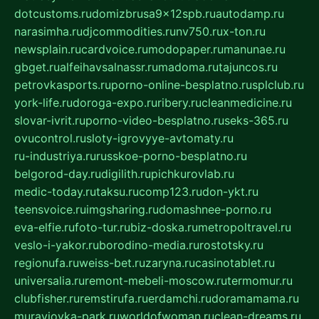
dotcustoms.ru
domizbrusa9x12spb.ru
autodamp.ru
narasimha.ru
djcommodities.ru
nv750.ru
x-ton.ru
newsplain.ru
cardvoice.ru
modopaper.ru
manunae.ru
gbget.ru
alfeihavsalnassr.ru
madoma.ru
tajuncos.ru
petrovkasports.ru
porno-online-besplatno.ru
splclub.ru
york-life.ru
doroga-expo.ru
ribery.ru
cleanmedicine.ru
slovar-ivrit.ru
porno-video-besplatno.ru
seks-365.ru
ovucontrol.ru
sloty-igrovyye-avtomaty.ru
ru-industriya.ru
russkoe-porno-besplatno.ru
belgorod-day.ru
digilith.ru
pichkurovlab.ru
medic-today.ru
taksu.ru
comp123.ru
don-ykt.ru
teensvoice.ru
imgsharing.ru
domashnee-porno.ru
eva-elfie.ru
foto-tur.ru
biz-doska.ru
metropoltravel.ru
veslo-i-yakor.ru
borodino-media.ru
rostotsky.ru
regionufa.ru
weiss-bet.ru
zaryna.ru
casinotablet.ru
universalia.ru
remont-mebeli-moscow.ru
termomur.ru
clubfisher.ru
remstirufa.ru
erdamchi.ru
doramamama.ru
muraviovka-park.ru
worldofwoman.ru
clean-dreams.ru