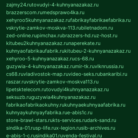
zajmy24.ru
tovudyi-4-kuhnyanazakaz.ru
brazzerscom.ru
medsprawo4ka.ru
xehyroo5kuhnyanazakaz.ru
fabrikayfabrikaefabrika.ru
vskrytie-zamkov-moskva-113.ru
biletnadom.ru
zed-online.ru
pimchax.ru
brazzers-hd.ru
z-host.ru
kitubeu2kuhnyanazakaz.ru
naperekate.ru
kuhnyaofabrikaufabrik.ru
kitubeu-2-kuhnyanazakaz.ru
xehyroo-5-kuhnyanazakaz.ru
cs-68.ru
guzywia-4-kuhnyanazakaz.ru
mir-tk.ru
vlknrussia.ru
cs68.ru
vladivostok-map.ru
video-seks.ru
bankaribi.ru
raszar.ru
vskrytie-zamkov-moskva113.ru
lipetsktelecom.ru
tovudyi4kuhnyanazakaz.ru
seksuzb.ru
guzywia4kuhnyanazakaz.ru
fabrikaofabrikaokuhny.ru
kuhnyaekuhnyaafabrika.ru
kuhnyaykuhnyayfabrika.ru
e-abis1c.ru
store-brawl-stars.ru
kts-services.ru
dark-sand.ru
sindika-01.ru
sp-life.ru
x-legion.ru
sib-archives.ru
e-abis-1-c.ru
sindika01.ru
venda-festival.ru