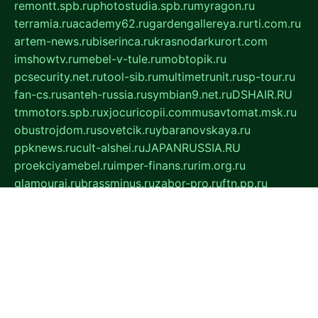
remontt.spb.ru
photostudia.spb.ru
myragon.ru
terramia.ru
academy62.ru
gardengallereya.ru
rti.com.ru
artem-news.ru
biserinca.ru
krasnodarkurort.com
imshowtv.ru
mebel-v-tule.ru
mobtopik.ru
pcsecurity.net.ru
tool-sib.ru
multimetrunit.ru
sp-tour.ru
fan-cs.ru
santeh-russia.ru
symbian9.net.ru
DSHAIR.RU
tmmotors.spb.ru
xjocuricopii.com
musavtomat.msk.ru
obustrojdom.ru
sovetcik.ru
ybaranovskaya.ru
ppknews.ru
cult-alshei.ru
JAPANRUSSIA.RU
proekciyamebel.ru
imper-finans.ru
rim.org.ru
glamourai.ru
brassminus.ru
zabor-pro.ru
ftn.pp.ru
dorogoe58.ru
laimengpacker.ru
kuzova-zapchasti.ru
sageerp.ru
taxodrom.ru
dsrazvitie.ru
hardcity.net.ru
ratinghomegames.ru
topservice25.ru
gubernyan.ru
gtglasslined.ru
ii4.ru
tssport.spb.ru
andorra24.com
blackwallstreet.ru
oboimos.ru
optim-doors.com.ru
ikuch.ru
nycr.org.ru
npa21.ru
vremya-ch.spb.ru
desert000.ru
ivtorgi.ru
ifiori.ru
catalog-statei.ru