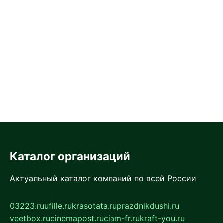
Каталог организаций
Актуальный каталог компаний по всей России
03223.ru
ufille.ru
krasotata.ru
prazdnikdushi.ru
veetbox.ru
cinemapost.ru
ciam-fr.ru
kraft-you.ru