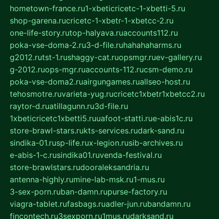
hometown-france.ru
1-xbeticricetc-1-xbetti-5.ru
shop-garena.ru
cricetc-1-xbetr-1-xbetcc-2.ru
one-life-story.ru
top-halyava.ru
accounts112.ru
poka-vse-doma-2.ru
3-d-file.ru
hahahaharms.ru
g2012.ru
tst-1.ru
shaggy-cat.ru
opsmgr.ru
ev-gallery.ru
g-2012.ru
ops-mgr.ru
accounts-112.ru
csm-demo.ru
poka-vse-doma2.ru
airgungames.ru
allseo-host.ru
tehosmotre.ru
varieta-yug.ru
cricetc1xbetr1xbetcc2.ru
raytor-d.ru
atillagunn.ru
3d-file.ru
1xbeticricetc1xbetti5.ru
uafoot-statti.ru
e-abis1c.ru
store-brawl-stars.ru
kts-services.ru
dark-sand.ru
sindika-01.ru
sp-life.ru
x-legion.ru
sib-archives.ru
e-abis-1-c.ru
sindika01.ru
venda-festival.ru
store-brawlstars.ru
dooraleksandria.ru
antenna-highly.ru
mine-lab-msk.ru
1-mus.ru
3-sex-porn.ru
ban-damn.ru
purse-factory.ru
viagra-tablet.ru
fasbags.ru
adler-jun.ru
bandamn.ru
fincontech.ru
3sexporn.ru
1mus.ru
darksand.ru