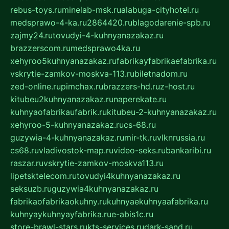
rebus-toys.ru
minelab-msk.ru
alabuga-cityhotel.ru
medsprawo-4-ka.ru
2864420.ru
blagodarenie-spb.ru
zajmy24.ru
tovudyi-4-kuhnyanazakaz.ru
brazzerscom.ru
medsprawo4ka.ru
xehyroo5kuhnyanazakaz.ru
fabrikayfabrikaefabrika.ru
vskrytie-zamkov-moskva-113.ru
biletnadom.ru
zed-online.ru
pimchax.ru
brazzers-hd.ru
z-host.ru
kitubeu2kuhnyanazakaz.ru
naperekate.ru
kuhnyaofabrikaufabrik.ru
kitubeu-2-kuhnyanazakaz.ru
xehyroo-5-kuhnyanazakaz.ru
cs-68.ru
guzywia-4-kuhnyanazakaz.ru
mir-tk.ru
vlknrussia.ru
cs68.ru
vladivostok-map.ru
video-seks.ru
bankaribi.ru
raszar.ru
vskrytie-zamkov-moskva113.ru
lipetsktelecom.ru
tovudyi4kuhnyanazakaz.ru
seksuzb.ru
guzywia4kuhnyanazakaz.ru
fabrikaofabrikaokuhny.ru
kuhnyaekuhnyaafabrika.ru
kuhnyaykuhnyayfabrika.ru
e-abis1c.ru
store-brawl-stars.ru
kts-services.ru
dark-sand.ru