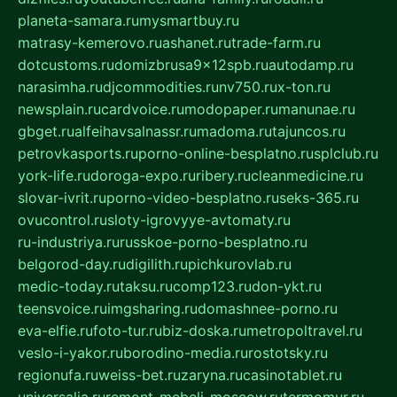
planeta-samara.ru
mysmartbuy.ru
matrasy-kemerovo.ru
ashanet.ru
trade-farm.ru
dotcustoms.ru
domizbrusa9x12spb.ru
autodamp.ru
narasimha.ru
djcommodities.ru
nv750.ru
x-ton.ru
newsplain.ru
cardvoice.ru
modopaper.ru
manunae.ru
gbget.ru
alfeihavsalnassr.ru
madoma.ru
tajuncos.ru
petrovkasports.ru
porno-online-besplatno.ru
splclub.ru
york-life.ru
doroga-expo.ru
ribery.ru
cleanmedicine.ru
slovar-ivrit.ru
porno-video-besplatno.ru
seks-365.ru
ovucontrol.ru
sloty-igrovyye-avtomaty.ru
ru-industriya.ru
russkoe-porno-besplatno.ru
belgorod-day.ru
digilith.ru
pichkurovlab.ru
medic-today.ru
taksu.ru
comp123.ru
don-ykt.ru
teensvoice.ru
imgsharing.ru
domashnee-porno.ru
eva-elfie.ru
foto-tur.ru
biz-doska.ru
metropoltravel.ru
veslo-i-yakor.ru
borodino-media.ru
rostotsky.ru
regionufa.ru
weiss-bet.ru
zaryna.ru
casinotablet.ru
universalia.ru
remont-mebeli-moscow.ru
termomur.ru