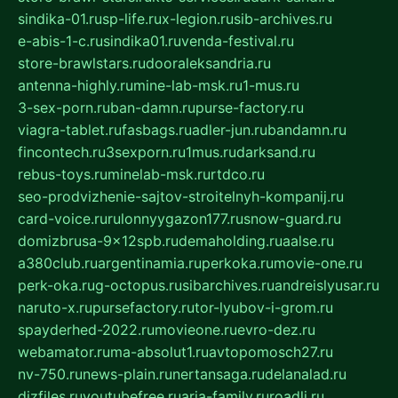
sindika-01.ru
sp-life.ru
x-legion.ru
sib-archives.ru
e-abis-1-c.ru
sindika01.ru
venda-festival.ru
store-brawlstars.ru
dooraleksandria.ru
antenna-highly.ru
mine-lab-msk.ru
1-mus.ru
3-sex-porn.ru
ban-damn.ru
purse-factory.ru
viagra-tablet.ru
fasbags.ru
adler-jun.ru
bandamn.ru
fincontech.ru
3sexporn.ru
1mus.ru
darksand.ru
rebus-toys.ru
minelab-msk.ru
rtdco.ru
seo-prodvizhenie-sajtov-stroitelnyh-kompanij.ru
card-voice.ru
rulonnyygazon177.ru
snow-guard.ru
domizbrusa-9x12spb.ru
demaholding.ru
aalse.ru
a380club.ru
argentinamia.ru
perkoka.ru
movie-one.ru
perk-oka.ru
g-octopus.ru
sibarchives.ru
andreislyusar.ru
naruto-x.ru
pursefactory.ru
tor-lyubov-i-grom.ru
spayderhed-2022.ru
movieone.ru
evro-dez.ru
webamator.ru
ma-absolut1.ru
avtopomosch27.ru
nv-750.ru
news-plain.ru
nertansaga.ru
delanalad.ru
dizfiles.ru
youtubefree.ru
aria-family.ru
roadli.ru