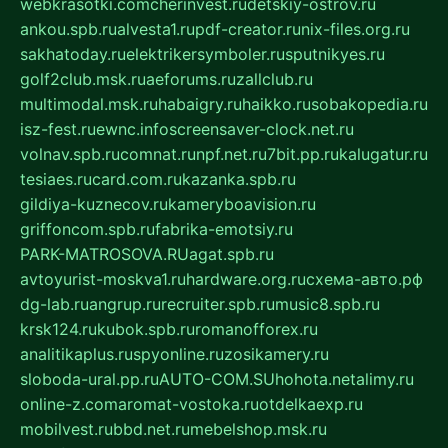
webkrasotki.com
cherinvest.ru
detskiy-ostrov.ru
ankou.spb.ru
alvesta1.ru
pdf-creator.ru
nix-files.org.ru
sakhatoday.ru
elektrikersymboler.ru
sputnikyes.ru
golf2club.msk.ru
aeforums.ru
zallclub.ru
multimodal.msk.ru
habaigry.ru
haikko.ru
sobakopedia.ru
isz-fest.ru
ewnc.info
screensaver-clock.net.ru
volnav.spb.ru
comnat.ru
npf.net.ru
7bit.pp.ru
kalugatur.ru
tesiaes.ru
card.com.ru
kazanka.spb.ru
gildiya-kuznecov.ru
kameryboavision.ru
griffoncom.spb.ru
fabrika-emotsiy.ru
PARK-MATROSOVA.RU
agat.spb.ru
avtoyurist-moskva1.ru
hardware.org.ru
схема-авто.рф
dg-lab.ru
angrup.ru
recruiter.spb.ru
music8.spb.ru
krsk124.ru
kubok.spb.ru
romanofforex.ru
analitikaplus.ru
spyonline.ru
zosikamery.ru
sloboda-ural.pp.ru
AUTO-COM.SU
hohota.net
alimy.ru
online-z.com
aromat-vostoka.ru
otdelkaexp.ru
mobilvest.ru
bbd.net.ru
mebelshop.msk.ru