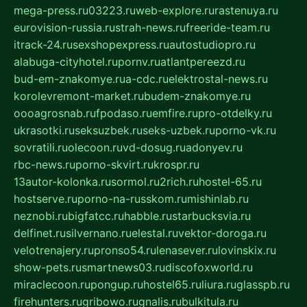
mega-press.ru
03223.ru
web-explore.ru
rastenuya.ru
eurovision-russia.ru
strah-news.ru
freeride-team.ru
itrack-24.ru
sexshopexpress.ru
autostudiopro.ru
alabuga-cityhotel.ru
pornv.ru
atlantpereezd.ru
bud-em-znakomye.ru
a-cdc.ru
elektrostal-news.ru
korolevremont-market.ru
budem-znakomye.ru
oooagrosnab.ru
fpodaso.ru
emfire.ru
pro-otdelky.ru
ukrasotki.ru
seksuzbek.ru
seks-uzbek.ru
porno-vk.ru
sovratili.ru
olecoon.ru
vd-dosug.ru
adonyev.ru
rbc-news.ru
porno-skvirt.ru
krospr.ru
13autor-kolonka.ru
sormol.ru
2rich.ru
hostel-65.ru
hostserve.ru
porno-na-russkom.ru
mishinlab.ru
neznobi.ru
bigfatcc.ru
habble.ru
starbucksvia.ru
delfinet.ru
silvernano.ru
elestal.ru
vektor-doroga.ru
velotrenajery.ru
pronso54.ru
lenasever.ru
lovinskix.ru
show-pets.ru
smartnews03.ru
discofoxworld.ru
miraclecoon.ru
pongup.ru
hostel65.ru
liura.ru
glasspb.ru
firehunters.ru
gribowo.ru
gnalis.ru
bulkitula.ru