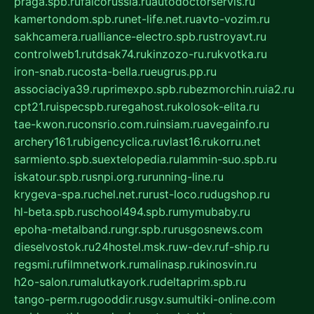
praga.spb.ru
falcorussia.ru
autodoctorservis.ru
kamertondom.spb.ru
net-life.net.ru
avto-vozim.ru
sakhcamera.ru
alliance-electro.spb.ru
stroyavt.ru
controlweb1.ru
tdsak74.ru
kinzozo-ru.ru
kvotka.ru
iron-snab.ru
costa-bella.ru
eugrus.pp.ru
associaciya39.ru
primexpo.spb.ru
bezmorchin.ru
ia2.ru
cpt21.ru
ispecspb.ru
regahost.ru
kolosok-elita.ru
tae-kwon.ru
consrio.com.ru
insiam.ru
avegainfo.ru
archery161.ru
bigencyclica.ru
vlast16.ru
korru.net
sarmiento.spb.su
extelopedia.ru
lammin-suo.spb.ru
iskatour.spb.ru
snpi.org.ru
running-line.ru
krygeva-spa.ru
chel.net.ru
rust-loco.ru
dugshop.ru
hl-beta.spb.ru
school494.spb.ru
mymubaby.ru
epoha-metalband.ru
ngr.spb.ru
rusgosnews.com
dieselvostok.ru
24hostel.msk.ru
w-dev.ru
f-ship.ru
regsmi.ru
filmnetwork.ru
malinasp.ru
kinosvin.ru
h2o-salon.ru
malutkayork.ru
deltaprim.spb.ru
tango-perm.ru
gooddir.ru
sgv.su
multiki-online.com