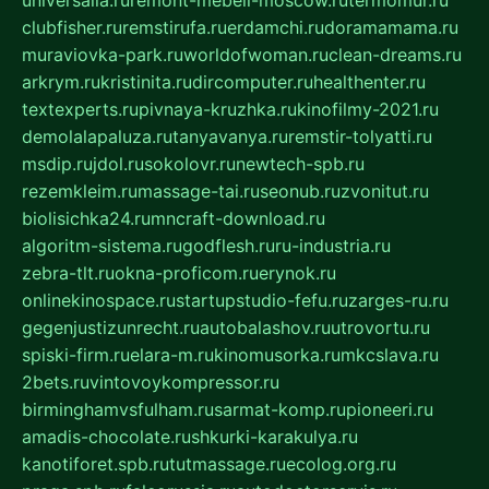
clubfisher.ru
remstirufa.ru
erdamchi.ru
doramamama.ru
muraviovka-park.ru
worldofwoman.ru
clean-dreams.ru
arkrym.ru
kristinita.ru
dircomputer.ru
healthenter.ru
textexperts.ru
pivnaya-kruzhka.ru
kinofilmy-2021.ru
demolalapaluza.ru
tanyavanya.ru
remstir-tolyatti.ru
msdip.ru
jdol.ru
sokolovr.ru
newtech-spb.ru
rezemkleim.ru
massage-tai.ru
seonub.ru
zvonitut.ru
biolisichka24.ru
mncraft-download.ru
algoritm-sistema.ru
godflesh.ru
ru-industria.ru
zebra-tlt.ru
okna-proficom.ru
erynok.ru
onlinekinospace.ru
startupstudio-fefu.ru
zarges-ru.ru
gegenjustizunrecht.ru
autobalashov.ru
utrovortu.ru
spiski-firm.ru
elara-m.ru
kinomusorka.ru
mkcslava.ru
2bets.ru
vintovoykompressor.ru
birminghamvsfulham.ru
sarmat-komp.ru
pioneeri.ru
amadis-chocolate.ru
shkurki-karakulya.ru
kanotiforet.spb.ru
tutmassage.ru
ecolog.org.ru