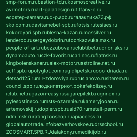
smp-forum.ru
bastion-td.ru
kosmoscreative.ru
avrmotors.ru
art-galadesign.ru
tiffany-c.ru
ecostep-samara.ru
d-p.spb.ru
галактика73.рф
sko.com.ru
davitamebel-spb.ru
fotsis.ru
tesiaes.ru
kokoroyari.spb.ru
blesna-kazan.ru
mossilver.ru
lenderoq.ru
sergeydobrin.ru
tochkazvuka.msk.ru
people-of-art.ru
bezzubova.ru
clubtibet.ru
orior-aks.ru
dynamoauto.ru
szk-favorit.ru
carlines.ru
flatnsk.ru
kingbolenskaner.ru
alex-motor.ru
astroline.net.ru
act1.spb.ru
polyglot.com.ru
gidlipetsk.ru
ooo-driada.ru
detsad125.ru
mir-zdoroviya.ru
bruslanovo.ru
siterem.ru
council.spb.ru
лодкипатриот.рф
kafekolizey.ru
iclub.net.ru
gazon-easy.ru
sugarepilekb.ru
grinox.ru
pylesostineco.ru
msts-ozarenie.ru
kameryjooan.ru
artemovskij.ru
dopler.spb.ru
aid70.ru
metall-perm.ru
ndm.msk.ru
ratingzooshop.ru
apiaccess.ru
globalautotrade.info
bezverhovskoe.ru
drsschool.ru
ZOOSMART.SPB.RU
dalakony.ru
medikijob.ru