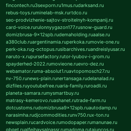
fincontech.ru
3sexporn.ru
1mus.ru
darksand.ru
rebus-toys.ru
minelab-msk.ru
rtdco.ru
seo-prodvizhenie-sajtov-stroitelnyh-kompanij.ru
card-voice.ru
rulonnyygazon177.ru
snow-guard.ru
domizbrusa-9x12spb.ru
demaholding.ru
aalse.ru
a380club.ru
argentinamia.ru
perkoka.ru
movie-one.ru
perk-oka.ru
g-octopus.ru
sibarchives.ru
andreislyusar.ru
naruto-x.ru
pursefactory.ru
tor-lyubov-i-grom.ru
spayderhed-2022.ru
movieone.ru
evro-dez.ru
webamator.ru
ma-absolut1.ru
avtopomosch27.ru
nv-750.ru
news-plain.ru
nertansaga.ru
delanalad.ru
dizfiles.ru
youtubefree.ru
aria-family.ru
roadli.ru
planeta-samara.ru
mysmartbuy.ru
matrasy-kemerovo.ru
ashanet.ru
trade-farm.ru
dotcustoms.ru
domizbrusa9x12spb.ru
autodamp.ru
narasimha.ru
djcommodities.ru
nv750.ru
x-ton.ru
newsplain.ru
cardvoice.ru
modopaper.ru
manunae.ru
gbget.ru
alfeihavsalnassr.ru
madoma.ru
tajuncos.ru