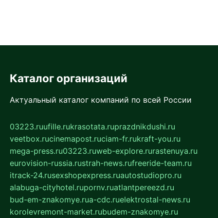
Каталог организаций
Актуальный каталог компаний по всей России
03223.ru
ufille.ru
krasotata.ru
prazdnikdushi.ru
veetbox.ru
cinemapost.ru
ciam-fr.ru
kraft-you.ru
mega-press.ru
03223.ru
web-explore.ru
rastenuya.ru
eurovision-russia.ru
strah-news.ru
freeride-team.ru
itrack-24.ru
sexshopexpress.ru
autostudiopro.ru
alabuga-cityhotel.ru
pornv.ru
atlantpereezd.ru
bud-em-znakomye.ru
a-cdc.ru
elektrostal-news.ru
korolevremont-market.ru
budem-znakomye.ru