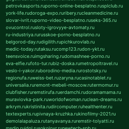
petrovkasports.ru
porno-online-besplatno.ru
splclub.ru
york-life.ru
doroga-expo.ru
ribery.ru
cleanmedicine.ru
slovar-ivrit.ru
porno-video-besplatno.ru
seks-365.ru
ovucontrol.ru
sloty-igrovyye-avtomaty.ru
ru-industriya.ru
russkoe-porno-besplatno.ru
belgorod-day.ru
digilith.ru
pichkurovlab.ru
medic-today.ru
taksu.ru
comp123.ru
don-ykt.ru
teensvoice.ru
imgsharing.ru
domashnee-porno.ru
eva-elfie.ru
foto-tur.ru
biz-doska.ru
metropoltravel.ru
veslo-i-yakor.ru
borodino-media.ru
rostotsky.ru
regionufa.ru
weiss-bet.ru
zaryna.ru
casinotablet.ru
universalia.ru
remont-mebeli-moscow.ru
termomur.ru
clubfisher.ru
remstirufa.ru
erdamchi.ru
doramamama.ru
muraviovka-park.ru
worldofwoman.ru
clean-dreams.ru
arkrym.ru
kristinita.ru
dircomputer.ru
healthenter.ru
textexperts.ru
pivnaya-kruzhka.ru
kinofilmy-2021.ru
demolalapaluza.ru
tanyavanya.ru
remstir-tolyatti.ru
msdip.ru
jdol.ru
sokolovr.ru
newtech-spb.ru