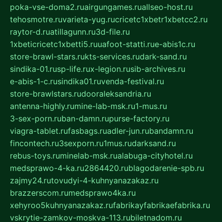
poka-vse-doma2.ru
airgungames.ru
allseo-host.ru
tehosmotre.ru
varieta-yug.ru
cricetc1xbetr1xbetcc2.ru
raytor-d.ru
atillagunn.ru
3d-file.ru
1xbeticricetc1xbetti5.ru
uafoot-statti.ru
e-abis1c.ru
store-brawl-stars.ru
kts-services.ru
dark-sand.ru
sindika-01.ru
sp-life.ru
x-legion.ru
sib-archives.ru
e-abis-1-c.ru
sindika01.ru
venda-festival.ru
store-brawlstars.ru
dooraleksandria.ru
antenna-highly.ru
mine-lab-msk.ru
1-mus.ru
3-sex-porn.ru
ban-damn.ru
purse-factory.ru
viagra-tablet.ru
fasbags.ru
adler-jun.ru
bandamn.ru
fincontech.ru
3sexporn.ru
1mus.ru
darksand.ru
rebus-toys.ru
minelab-msk.ru
alabuga-cityhotel.ru
medsprawo-4-ka.ru
2864420.ru
blagodarenie-spb.ru
zajmy24.ru
tovudyi-4-kuhnyanazakaz.ru
brazzerscom.ru
medsprawo4ka.ru
xehyroo5kuhnyanazakaz.ru
fabrikayfabrikaefabrika.ru
vskrytie-zamkov-moskva-113.ru
biletnadom.ru