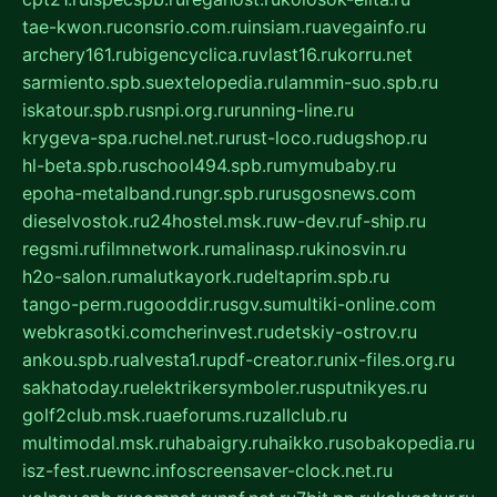
tae-kwon.ru
consrio.com.ru
insiam.ru
avegainfo.ru
archery161.ru
bigencyclica.ru
vlast16.ru
korru.net
sarmiento.spb.su
extelopedia.ru
lammin-suo.spb.ru
iskatour.spb.ru
snpi.org.ru
running-line.ru
krygeva-spa.ru
chel.net.ru
rust-loco.ru
dugshop.ru
hl-beta.spb.ru
school494.spb.ru
mymubaby.ru
epoha-metalband.ru
ngr.spb.ru
rusgosnews.com
dieselvostok.ru
24hostel.msk.ru
w-dev.ru
f-ship.ru
regsmi.ru
filmnetwork.ru
malinasp.ru
kinosvin.ru
h2o-salon.ru
malutkayork.ru
deltaprim.spb.ru
tango-perm.ru
gooddir.ru
sgv.su
multiki-online.com
webkrasotki.com
cherinvest.ru
detskiy-ostrov.ru
ankou.spb.ru
alvesta1.ru
pdf-creator.ru
nix-files.org.ru
sakhatoday.ru
elektrikersymboler.ru
sputnikyes.ru
golf2club.msk.ru
aeforums.ru
zallclub.ru
multimodal.msk.ru
habaigry.ru
haikko.ru
sobakopedia.ru
isz-fest.ru
ewnc.info
screensaver-clock.net.ru