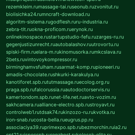
rezemkleim.ru
massage-tai.ru
seonub.ru
zvonitut.ru
biolisichka24.ru
mncraft-download.ru
algoritm-sistema.ru
godflesh.ru
ru-industria.ru
zebra-tlt.ru
okna-proficom.ru
erynok.ru
onlinekinospace.ru
startupstudio-fefu.ru
zarges-ru.ru
gegenjustizunrecht.ru
autobalashov.ru
utrovortu.ru
spiski-firm.ru
elara-m.ru
kinomusorka.ru
mkcslava.ru
2bets.ru
vintovoykompressor.ru
birminghamvsfulham.ru
sarmat-komp.ru
pioneeri.ru
amadis-chocolate.ru
shkurki-karakulya.ru
kanotiforet.spb.ru
tutmassage.ru
ecolog.org.ru
praga.spb.ru
falcorussia.ru
autodoctorservis.ru
kamertondom.spb.ru
net-life.net.ru
avto-vozim.ru
sakhcamera.ru
alliance-electro.spb.ru
stroyavt.ru
controlweb1.ru
tdsak74.ru
kinzozo-ru.ru
kvotka.ru
iron-snab.ru
costa-bella.ru
eugrus.pp.ru
associaciya39.ru
primexpo.spb.ru
bezmorchin.ru
ia2.ru
cpt21.ru
ispecspb.ru
regahost.ru
kolosok-elita.ru