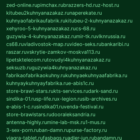
zed-online.ru
pimchax.ru
brazzers-hd.ru
z-host.ru
kitubeu2kuhnyanazakaz.ru
naperekate.ru
kuhnyaofabrikaufabrik.ru
kitubeu-2-kuhnyanazakaz.ru
xehyroo-5-kuhnyanazakaz.ru
cs-68.ru
guzywia-4-kuhnyanazakaz.ru
mir-tk.ru
vlknrussia.ru
cs68.ru
vladivostok-map.ru
video-seks.ru
bankaribi.ru
raszar.ru
vskrytie-zamkov-moskva113.ru
lipetsktelecom.ru
tovudyi4kuhnyanazakaz.ru
seksuzb.ru
guzywia4kuhnyanazakaz.ru
fabrikaofabrikaokuhny.ru
kuhnyaekuhnyaafabrika.ru
kuhnyaykuhnyayfabrika.ru
e-abis1c.ru
store-brawl-stars.ru
kts-services.ru
dark-sand.ru
sindika-01.ru
sp-life.ru
x-legion.ru
sib-archives.ru
e-abis-1-c.ru
sindika01.ru
venda-festival.ru
store-brawlstars.ru
dooraleksandria.ru
antenna-highly.ru
mine-lab-msk.ru
1-mus.ru
3-sex-porn.ru
ban-damn.ru
purse-factory.ru
viagra-tablet.ru
fasbags.ru
adler-jun.ru
bandamn.ru