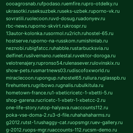
oooagrosnab.ru
fpodaso.ru
emfire.ru
pro-otdelky.ru
ukrasotki.ru
seksuzbek.ru
seks-uzbek.ru
porno-vk.ru
sovratili.ru
olecoon.ru
vd-dosug.ru
adonyev.ru
rbc-news.ru
porno-skvirt.ru
krospr.ru
13autor-kolonka.ru
sormol.ru
2rich.ru
hostel-65.ru
hostserve.ru
porno-na-russkom.ru
mishinlab.ru
neznobi.ru
bigfatcc.ru
habble.ru
starbucksvia.ru
delfinet.ru
silvernano.ru
elestal.ru
vektor-doroga.ru
velotrenajery.ru
pronso54.ru
lenasever.ru
lovinskix.ru
show-pets.ru
smartnews03.ru
discofoxworld.ru
miraclecoon.ru
pongup.ru
hostel65.ru
liura.ru
glasspb.ru
firehunters.ru
gribowo.ru
gnalis.ru
bulkitula.ru
hometown-france.ru
1-xbeticricetc-1-xbetti-5.ru
shop-garena.ru
cricetc-1-xbetr-1-xbetcc-2.ru
one-life-story.ru
top-halyava.ru
accounts112.ru
poka-vse-doma-2.ru
3-d-file.ru
hahahaharms.ru
g2012.ru
tst-1.ru
shaggy-cat.ru
opsmgr.ru
ev-gallery.ru
g-2012.ru
ops-mgr.ru
accounts-112.ru
csm-demo.ru