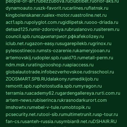
people-of-art.ru
bezzubova.ru
clubtibet.ru
orior-aks.ru
dynamoauto.ru
szk-favorit.ru
carlines.ru
flatnsk.ru
kingbolenskaner.ru
alex-motor.ru
astroline.net.ru
act1.spb.ru
polyglot.com.ru
gidlipetsk.ru
ooo-driada.ru
detsad125.ru
mir-zdoroviya.ru
bruslanovo.ru
siterem.ru
council.spb.ru
лодкипатриот.рф
kafekolizey.ru
iclub.net.ru
gazon-easy.ru
sugarepilekb.ru
grinox.ru
pylesostineco.ru
msts-ozarenie.ru
kameryjooan.ru
artemovskij.ru
dopler.spb.ru
aid70.ru
metall-perm.ru
ndm.msk.ru
ratingzooshop.ru
apiaccess.ru
globalautotrade.info
bezverhovskoe.ru
drsschool.ru
ZOOSMART.SPB.RU
dalakony.ru
medikijob.ru
remontt.spb.ru
photostudia.spb.ru
myragon.ru
terramia.ru
academy62.ru
gardengallereya.ru
rti.com.ru
artem-news.ru
biserinca.ru
krasnodarkurort.com
imshowtv.ru
mebel-v-tule.ru
mobtopik.ru
pcsecurity.net.ru
tool-sib.ru
multimetrunit.ru
sp-tour.ru
fan-cs.ru
santeh-russia.ru
symbian9.net.ru
DSHAIR.RU