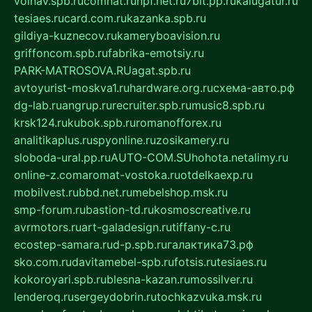
volnav.spb.ru
comnat.ru
npf.net.ru
7bit.pp.ru
kalugatur.ru
tesiaes.ru
card.com.ru
kazanka.spb.ru
gildiya-kuznecov.ru
kameryboavision.ru
griffoncom.spb.ru
fabrika-emotsiy.ru
PARK-MATROSOVA.RU
agat.spb.ru
avtoyurist-moskva1.ru
hardware.org.ru
схема-авто.рф
dg-lab.ru
angrup.ru
recruiter.spb.ru
music8.spb.ru
krsk124.ru
kubok.spb.ru
romanofforex.ru
analitikaplus.ru
spyonline.ru
zosikamery.ru
sloboda-ural.pp.ru
AUTO-COM.SU
hohota.net
alimy.ru
online-z.com
aromat-vostoka.ru
otdelkaexp.ru
mobilvest.ru
bbd.net.ru
mebelshop.msk.ru
smp-forum.ru
bastion-td.ru
kosmoscreative.ru
avrmotors.ru
art-galadesign.ru
tiffany-c.ru
ecostep-samara.ru
d-p.spb.ru
галактика73.рф
sko.com.ru
davitamebel-spb.ru
fotsis.ru
tesiaes.ru
kokoroyari.spb.ru
blesna-kazan.ru
mossilver.ru
lenderoq.ru
sergeydobrin.ru
tochkazvuka.msk.ru