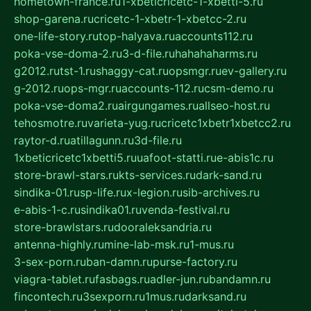
hometown-france.ru
1-xbeticricetc-1-xbetti-5.ru
shop-garena.ru
cricetc-1-xbetr-1-xbetcc-2.ru
one-life-story.ru
top-halyava.ru
accounts112.ru
poka-vse-doma-2.ru
3-d-file.ru
hahahaharms.ru
g2012.ru
tst-1.ru
shaggy-cat.ru
opsmgr.ru
ev-gallery.ru
g-2012.ru
ops-mgr.ru
accounts-112.ru
csm-demo.ru
poka-vse-doma2.ru
airgungames.ru
allseo-host.ru
tehosmotre.ru
varieta-yug.ru
cricetc1xbetr1xbetcc2.ru
raytor-d.ru
atillagunn.ru
3d-file.ru
1xbeticricetc1xbetti5.ru
uafoot-statti.ru
e-abis1c.ru
store-brawl-stars.ru
kts-services.ru
dark-sand.ru
sindika-01.ru
sp-life.ru
x-legion.ru
sib-archives.ru
e-abis-1-c.ru
sindika01.ru
venda-festival.ru
store-brawlstars.ru
dooraleksandria.ru
antenna-highly.ru
mine-lab-msk.ru
1-mus.ru
3-sex-porn.ru
ban-damn.ru
purse-factory.ru
viagra-tablet.ru
fasbags.ru
adler-jun.ru
bandamn.ru
fincontech.ru
3sexporn.ru
1mus.ru
darksand.ru