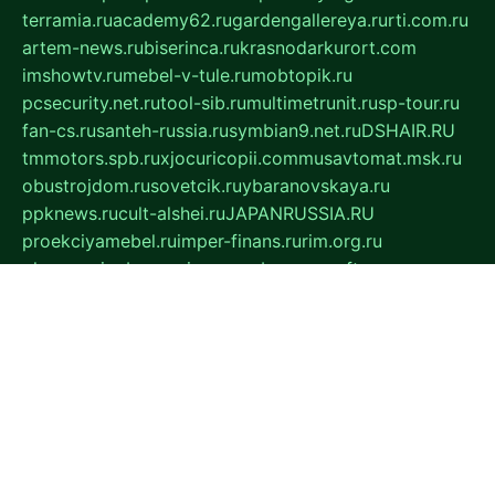
terramia.ru
academy62.ru
gardengallereya.ru
rti.com.ru
artem-news.ru
biserinca.ru
krasnodarkurort.com
imshowtv.ru
mebel-v-tule.ru
mobtopik.ru
pcsecurity.net.ru
tool-sib.ru
multimetrunit.ru
sp-tour.ru
fan-cs.ru
santeh-russia.ru
symbian9.net.ru
DSHAIR.RU
tmmotors.spb.ru
xjocuricopii.com
musavtomat.msk.ru
obustrojdom.ru
sovetcik.ru
ybaranovskaya.ru
ppknews.ru
cult-alshei.ru
JAPANRUSSIA.RU
proekciyamebel.ru
imper-finans.ru
rim.org.ru
glamourai.ru
brassminus.ru
zabor-pro.ru
ftn.pp.ru
dorogoe58.ru
laimengpacker.ru
kuzova-zapchasti.ru
sageerp.ru
taxodrom.ru
dsrazvitie.ru
hardcity.net.ru
ratinghomegames.ru
topservice25.ru
gubernyan.ru
gtglasslined.ru
ii4.ru
tssport.spb.ru
andorra24.com
blackwallstreet.ru
oboimos.ru
optim-doors.com.ru
ikuch.ru
nycr.org.ru
npa21.ru
vremya-ch.spb.ru
desert000.ru
ivtorgi.ru
ifiori.ru
catalog-statei.ru
dcv.org.ru
spetsmaster174.ru
ipkameryhiseeu.ru