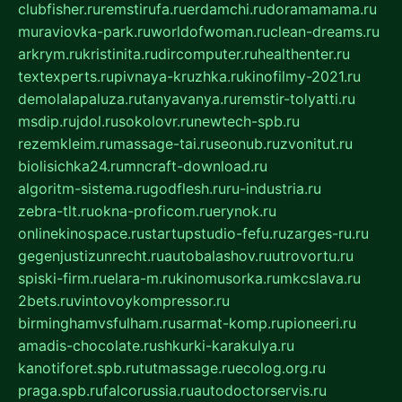
clubfisher.ru
remstirufa.ru
erdamchi.ru
doramamama.ru
muraviovka-park.ru
worldofwoman.ru
clean-dreams.ru
arkrym.ru
kristinita.ru
dircomputer.ru
healthenter.ru
textexperts.ru
pivnaya-kruzhka.ru
kinofilmy-2021.ru
demolalapaluza.ru
tanyavanya.ru
remstir-tolyatti.ru
msdip.ru
jdol.ru
sokolovr.ru
newtech-spb.ru
rezemkleim.ru
massage-tai.ru
seonub.ru
zvonitut.ru
biolisichka24.ru
mncraft-download.ru
algoritm-sistema.ru
godflesh.ru
ru-industria.ru
zebra-tlt.ru
okna-proficom.ru
erynok.ru
onlinekinospace.ru
startupstudio-fefu.ru
zarges-ru.ru
gegenjustizunrecht.ru
autobalashov.ru
utrovortu.ru
spiski-firm.ru
elara-m.ru
kinomusorka.ru
mkcslava.ru
2bets.ru
vintovoykompressor.ru
birminghamvsfulham.ru
sarmat-komp.ru
pioneeri.ru
amadis-chocolate.ru
shkurki-karakulya.ru
kanotiforet.spb.ru
tutmassage.ru
ecolog.org.ru
praga.spb.ru
falcorussia.ru
autodoctorservis.ru