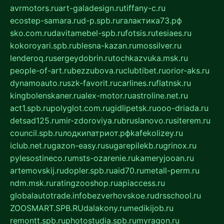
avrmotors.ru
art-galadesign.ru
tiffany-c.ru
ecostep-samara.ru
d-p.spb.ru
галактика73.рф
sko.com.ru
davitamebel-spb.ru
fotsis.ru
tesiaes.ru
kokoroyari.spb.ru
blesna-kazan.ru
mossilver.ru
lenderoq.ru
sergeydobrin.ru
tochkazvuka.msk.ru
people-of-art.ru
bezzubova.ru
clubtibet.ru
orior-aks.ru
dynamoauto.ru
szk-favorit.ru
carlines.ru
flatnsk.ru
kingbolenskaner.ru
alex-motor.ru
astroline.net.ru
act1.spb.ru
polyglot.com.ru
gidlipetsk.ru
ooo-driada.ru
detsad125.ru
mir-zdoroviya.ru
bruslanovo.ru
siterem.ru
council.spb.ru
лодкипатриот.рф
kafekolizey.ru
iclub.net.ru
gazon-easy.ru
sugarepilekb.ru
grinox.ru
pylesostineco.ru
msts-ozarenie.ru
kameryjooan.ru
artemovskij.ru
dopler.spb.ru
aid70.ru
metall-perm.ru
ndm.msk.ru
ratingzooshop.ru
apiaccess.ru
globalautotrade.info
bezverhovskoe.ru
drsschool.ru
ZOOSMART.SPB.RU
dalakony.ru
medikijob.ru
remontt.spb.ru
photostudia.spb.ru
myragon.ru