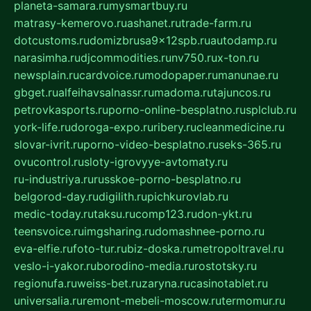
planeta-samara.ru
mysmartbuy.ru
matrasy-kemerovo.ru
ashanet.ru
trade-farm.ru
dotcustoms.ru
domizbrusa9x12spb.ru
autodamp.ru
narasimha.ru
djcommodities.ru
nv750.ru
x-ton.ru
newsplain.ru
cardvoice.ru
modopaper.ru
manunae.ru
gbget.ru
alfeihavsalnassr.ru
madoma.ru
tajuncos.ru
petrovkasports.ru
porno-online-besplatno.ru
splclub.ru
york-life.ru
doroga-expo.ru
ribery.ru
cleanmedicine.ru
slovar-ivrit.ru
porno-video-besplatno.ru
seks-365.ru
ovucontrol.ru
sloty-igrovyye-avtomaty.ru
ru-industriya.ru
russkoe-porno-besplatno.ru
belgorod-day.ru
digilith.ru
pichkurovlab.ru
medic-today.ru
taksu.ru
comp123.ru
don-ykt.ru
teensvoice.ru
imgsharing.ru
domashnee-porno.ru
eva-elfie.ru
foto-tur.ru
biz-doska.ru
metropoltravel.ru
veslo-i-yakor.ru
borodino-media.ru
rostotsky.ru
regionufa.ru
weiss-bet.ru
zaryna.ru
casinotablet.ru
universalia.ru
remont-mebeli-moscow.ru
termomur.ru