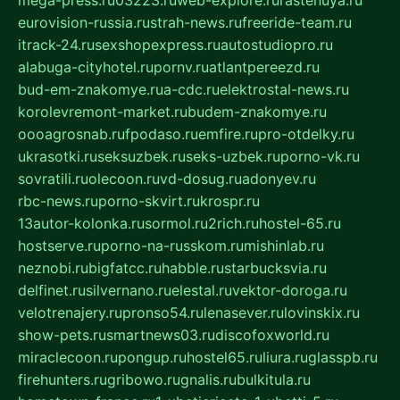
eurovision-russia.ru
strah-news.ru
freeride-team.ru
itrack-24.ru
sexshopexpress.ru
autostudiopro.ru
alabuga-cityhotel.ru
pornv.ru
atlantpereezd.ru
bud-em-znakomye.ru
a-cdc.ru
elektrostal-news.ru
korolevremont-market.ru
budem-znakomye.ru
oooagrosnab.ru
fpodaso.ru
emfire.ru
pro-otdelky.ru
ukrasotki.ru
seksuzbek.ru
seks-uzbek.ru
porno-vk.ru
sovratili.ru
olecoon.ru
vd-dosug.ru
adonyev.ru
rbc-news.ru
porno-skvirt.ru
krospr.ru
13autor-kolonka.ru
sormol.ru
2rich.ru
hostel-65.ru
hostserve.ru
porno-na-russkom.ru
mishinlab.ru
neznobi.ru
bigfatcc.ru
habble.ru
starbucksvia.ru
delfinet.ru
silvernano.ru
elestal.ru
vektor-doroga.ru
velotrenajery.ru
pronso54.ru
lenasever.ru
lovinskix.ru
show-pets.ru
smartnews03.ru
discofoxworld.ru
miraclecoon.ru
pongup.ru
hostel65.ru
liura.ru
glasspb.ru
firehunters.ru
gribowo.ru
gnalis.ru
bulkitula.ru