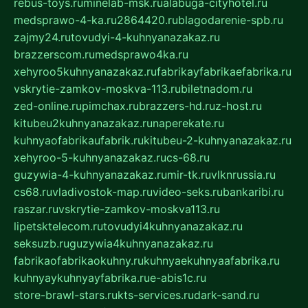
rebus-toys.ru
minelab-msk.ru
alabuga-cityhotel.ru
medsprawo-4-ka.ru
2864420.ru
blagodarenie-spb.ru
zajmy24.ru
tovudyi-4-kuhnyanazakaz.ru
brazzerscom.ru
medsprawo4ka.ru
xehyroo5kuhnyanazakaz.ru
fabrikayfabrikaefabrika.ru
vskrytie-zamkov-moskva-113.ru
biletnadom.ru
zed-online.ru
pimchax.ru
brazzers-hd.ru
z-host.ru
kitubeu2kuhnyanazakaz.ru
naperekate.ru
kuhnyaofabrikaufabrik.ru
kitubeu-2-kuhnyanazakaz.ru
xehyroo-5-kuhnyanazakaz.ru
cs-68.ru
guzywia-4-kuhnyanazakaz.ru
mir-tk.ru
vlknrussia.ru
cs68.ru
vladivostok-map.ru
video-seks.ru
bankaribi.ru
raszar.ru
vskrytie-zamkov-moskva113.ru
lipetsktelecom.ru
tovudyi4kuhnyanazakaz.ru
seksuzb.ru
guzywia4kuhnyanazakaz.ru
fabrikaofabrikaokuhny.ru
kuhnyaekuhnyaafabrika.ru
kuhnyaykuhnyayfabrika.ru
e-abis1c.ru
store-brawl-stars.ru
kts-services.ru
dark-sand.ru