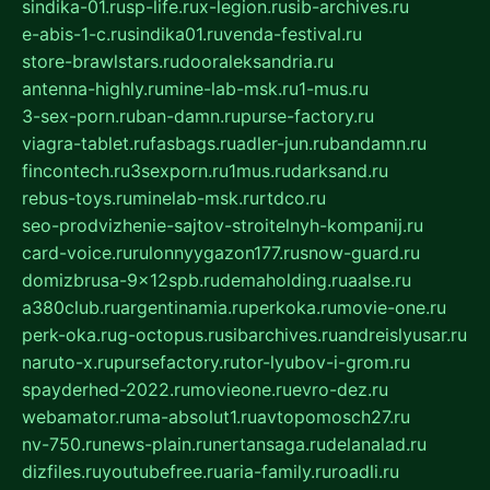
sindika-01.ru
sp-life.ru
x-legion.ru
sib-archives.ru
e-abis-1-c.ru
sindika01.ru
venda-festival.ru
store-brawlstars.ru
dooraleksandria.ru
antenna-highly.ru
mine-lab-msk.ru
1-mus.ru
3-sex-porn.ru
ban-damn.ru
purse-factory.ru
viagra-tablet.ru
fasbags.ru
adler-jun.ru
bandamn.ru
fincontech.ru
3sexporn.ru
1mus.ru
darksand.ru
rebus-toys.ru
minelab-msk.ru
rtdco.ru
seo-prodvizhenie-sajtov-stroitelnyh-kompanij.ru
card-voice.ru
rulonnyygazon177.ru
snow-guard.ru
domizbrusa-9x12spb.ru
demaholding.ru
aalse.ru
a380club.ru
argentinamia.ru
perkoka.ru
movie-one.ru
perk-oka.ru
g-octopus.ru
sibarchives.ru
andreislyusar.ru
naruto-x.ru
pursefactory.ru
tor-lyubov-i-grom.ru
spayderhed-2022.ru
movieone.ru
evro-dez.ru
webamator.ru
ma-absolut1.ru
avtopomosch27.ru
nv-750.ru
news-plain.ru
nertansaga.ru
delanalad.ru
dizfiles.ru
youtubefree.ru
aria-family.ru
roadli.ru