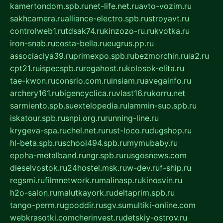
kamertondom.spb.ru
net-life.net.ru
avto-vozim.ru
sakhcamera.ru
alliance-electro.spb.ru
stroyavt.ru
controlweb1.ru
tdsak74.ru
kinzozo-ru.ru
kvotka.ru
iron-snab.ru
costa-bella.ru
eugrus.pp.ru
associaciya39.ru
primexpo.spb.ru
bezmorchin.ru
ia2.ru
cpt21.ru
ispecspb.ru
regahost.ru
kolosok-elita.ru
tae-kwon.ru
consrio.com.ru
insiam.ru
avegainfo.ru
archery161.ru
bigencyclica.ru
vlast16.ru
korru.net
sarmiento.spb.su
extelopedia.ru
lammin-suo.spb.ru
iskatour.spb.ru
snpi.org.ru
running-line.ru
krygeva-spa.ru
chel.net.ru
rust-loco.ru
dugshop.ru
hl-beta.spb.ru
school494.spb.ru
mymubaby.ru
epoha-metalband.ru
ngr.spb.ru
rusgosnews.com
dieselvostok.ru
24hostel.msk.ru
w-dev.ru
f-ship.ru
regsmi.ru
filmnetwork.ru
malinasp.ru
kinosvin.ru
h2o-salon.ru
malutkayork.ru
deltaprim.spb.ru
tango-perm.ru
gooddir.ru
sgv.su
multiki-online.com
webkrasotki.com
cherinvest.ru
detskiy-ostrov.ru