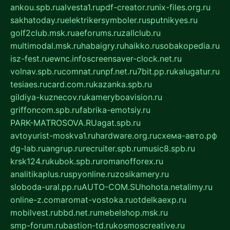
ankou.spb.ru
alvesta1.ru
pdf-creator.ru
nix-files.org.ru
sakhatoday.ru
elektrikersymboler.ru
sputnikyes.ru
golf2club.msk.ru
aeforums.ru
zallclub.ru
multimodal.msk.ru
habaigry.ru
haikko.ru
sobakopedia.ru
isz-fest.ru
ewnc.info
screensaver-clock.net.ru
volnav.spb.ru
comnat.ru
npf.net.ru
7bit.pp.ru
kalugatur.ru
tesiaes.ru
card.com.ru
kazanka.spb.ru
gildiya-kuznecov.ru
kameryboavision.ru
griffoncom.spb.ru
fabrika-emotsiy.ru
PARK-MATROSOVA.RU
agat.spb.ru
avtoyurist-moskva1.ru
hardware.org.ru
схема-авто.рф
dg-lab.ru
angrup.ru
recruiter.spb.ru
music8.spb.ru
krsk124.ru
kubok.spb.ru
romanofforex.ru
analitikaplus.ru
spyonline.ru
zosikamery.ru
sloboda-ural.pp.ru
AUTO-COM.SU
hohota.net
alimy.ru
online-z.com
aromat-vostoka.ru
otdelkaexp.ru
mobilvest.ru
bbd.net.ru
mebelshop.msk.ru
smp-forum.ru
bastion-td.ru
kosmoscreative.ru