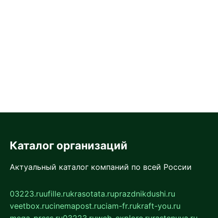
Каталог организаций
Актуальный каталог компаний по всей России
03223.ru
ufille.ru
krasotata.ru
prazdnikdushi.ru
veetbox.ru
cinemapost.ru
ciam-fr.ru
kraft-you.ru
mega-press.ru
03223.ru
web-explore.ru
rastenuya.ru