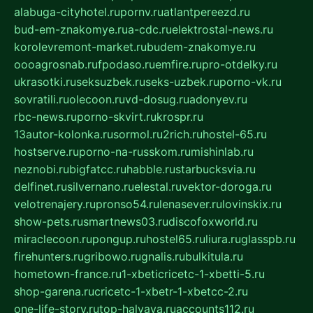
alabuga-cityhotel.ru
pornv.ru
atlantpereezd.ru
bud-em-znakomye.ru
a-cdc.ru
elektrostal-news.ru
korolevremont-market.ru
budem-znakomye.ru
oooagrosnab.ru
fpodaso.ru
emfire.ru
pro-otdelky.ru
ukrasotki.ru
seksuzbek.ru
seks-uzbek.ru
porno-vk.ru
sovratili.ru
olecoon.ru
vd-dosug.ru
adonyev.ru
rbc-news.ru
porno-skvirt.ru
krospr.ru
13autor-kolonka.ru
sormol.ru
2rich.ru
hostel-65.ru
hostserve.ru
porno-na-russkom.ru
mishinlab.ru
neznobi.ru
bigfatcc.ru
habble.ru
starbucksvia.ru
delfinet.ru
silvernano.ru
elestal.ru
vektor-doroga.ru
velotrenajery.ru
pronso54.ru
lenasever.ru
lovinskix.ru
show-pets.ru
smartnews03.ru
discofoxworld.ru
miraclecoon.ru
pongup.ru
hostel65.ru
liura.ru
glasspb.ru
firehunters.ru
gribowo.ru
gnalis.ru
bulkitula.ru
hometown-france.ru
1-xbeticricetc-1-xbetti-5.ru
shop-garena.ru
cricetc-1-xbetr-1-xbetcc-2.ru
one-life-story.ru
top-halyava.ru
accounts112.ru