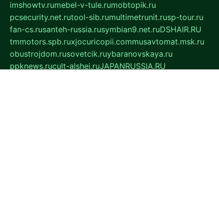
imshowtv.ru
mebel-v-tule.ru
mobtopik.ru
pcsecurity.net.ru
tool-sib.ru
multimetrunit.ru
sp-tour.ru
fan-cs.ru
santeh-russia.ru
symbian9.net.ru
DSHAIR.RU
tmmotors.spb.ru
xjocuricopii.com
musavtomat.msk.ru
obustrojdom.ru
sovetcik.ru
ybaranovskaya.ru
ppknews.ru
cult-alshei.ru
JAPANRUSSIA.RU
proekciyamebel.ru
imper-finans.ru
rim.org.ru
glamourai.ru
brassminus.ru
zabor-pro.ru
ftn.pp.ru
dorogoe58.ru
laimengpacker.ru
kuzova-zapchasti.ru
sageerp.ru
taxodrom.ru
dsrazvitie.ru
hardcity.net.ru
ratinghomegames.ru
topservice25.ru
gubernyan.ru
gtglasslined.ru
ii4.ru
tssport.spb.ru
andorra24.com
blackwallstreet.ru
oboimos.ru
optim-doors.com.ru
ikuch.ru
nycr.org.ru
npa21.ru
vremya-ch.spb.ru
desert000.ru
ivtorgi.ru
ifiori.ru
catalog-statei.ru
dcv.org.ru
spetsmaster174.ru
ipkameryhiseeu.ru
dum26.ru
ruspol.spb.ru
fr-opendp.ru
kam-solnyshko.ru
cheyenne-arapaho.ru
sevzapmetal.spb.ru