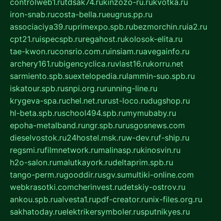
controlweb1.ru
tdsak74.ru
kinzozo-ru.ru
kvotka.ru
iron-snab.ru
costa-bella.ru
eugrus.pp.ru
associaciya39.ru
primexpo.spb.ru
bezmorchin.ru
ia2.ru
cpt21.ru
ispecspb.ru
regahost.ru
kolosok-elita.ru
tae-kwon.ru
consrio.com.ru
insiam.ru
avegainfo.ru
archery161.ru
bigencyclica.ru
vlast16.ru
korru.net
sarmiento.spb.su
extelopedia.ru
lammin-suo.spb.ru
iskatour.spb.ru
snpi.org.ru
running-line.ru
krygeva-spa.ru
chel.net.ru
rust-loco.ru
dugshop.ru
hl-beta.spb.ru
school494.spb.ru
mymubaby.ru
epoha-metalband.ru
ngr.spb.ru
rusgosnews.com
dieselvostok.ru
24hostel.msk.ru
w-dev.ru
f-ship.ru
regsmi.ru
filmnetwork.ru
malinasp.ru
kinosvin.ru
h2o-salon.ru
malutkayork.ru
deltaprim.spb.ru
tango-perm.ru
gooddir.ru
sgv.su
multiki-online.com
webkrasotki.com
cherinvest.ru
detskiy-ostrov.ru
ankou.spb.ru
alvesta1.ru
pdf-creator.ru
nix-files.org.ru
sakhatoday.ru
elektrikersymboler.ru
sputnikyes.ru