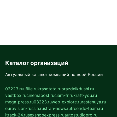
Каталог организаций
Актуальный каталог компаний по всей России
03223.ru
ufille.ru
krasotata.ru
prazdnikdushi.ru
veetbox.ru
cinemapost.ru
ciam-fr.ru
kraft-you.ru
mega-press.ru
03223.ru
web-explore.ru
rastenuya.ru
eurovision-russia.ru
strah-news.ru
freeride-team.ru
itrack-24.ru
sexshopexpress.ru
autostudiopro.ru