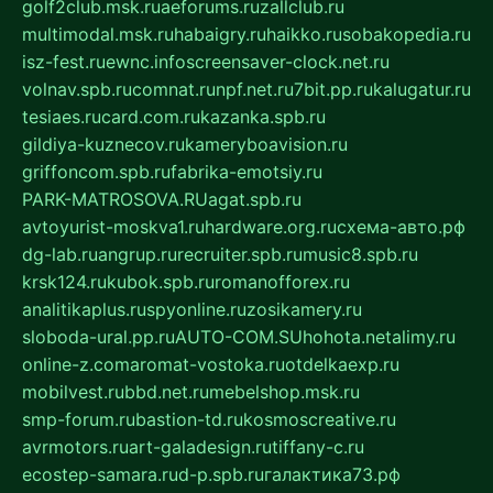
golf2club.msk.ru
aeforums.ru
zallclub.ru
multimodal.msk.ru
habaigry.ru
haikko.ru
sobakopedia.ru
isz-fest.ru
ewnc.info
screensaver-clock.net.ru
volnav.spb.ru
comnat.ru
npf.net.ru
7bit.pp.ru
kalugatur.ru
tesiaes.ru
card.com.ru
kazanka.spb.ru
gildiya-kuznecov.ru
kameryboavision.ru
griffoncom.spb.ru
fabrika-emotsiy.ru
PARK-MATROSOVA.RU
agat.spb.ru
avtoyurist-moskva1.ru
hardware.org.ru
схема-авто.рф
dg-lab.ru
angrup.ru
recruiter.spb.ru
music8.spb.ru
krsk124.ru
kubok.spb.ru
romanofforex.ru
analitikaplus.ru
spyonline.ru
zosikamery.ru
sloboda-ural.pp.ru
AUTO-COM.SU
hohota.net
alimy.ru
online-z.com
aromat-vostoka.ru
otdelkaexp.ru
mobilvest.ru
bbd.net.ru
mebelshop.msk.ru
smp-forum.ru
bastion-td.ru
kosmoscreative.ru
avrmotors.ru
art-galadesign.ru
tiffany-c.ru
ecostep-samara.ru
d-p.spb.ru
галактика73.рф