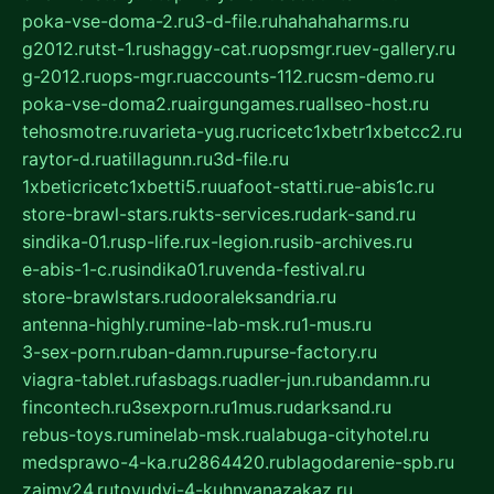
poka-vse-doma-2.ru
3-d-file.ru
hahahaharms.ru
g2012.ru
tst-1.ru
shaggy-cat.ru
opsmgr.ru
ev-gallery.ru
g-2012.ru
ops-mgr.ru
accounts-112.ru
csm-demo.ru
poka-vse-doma2.ru
airgungames.ru
allseo-host.ru
tehosmotre.ru
varieta-yug.ru
cricetc1xbetr1xbetcc2.ru
raytor-d.ru
atillagunn.ru
3d-file.ru
1xbeticricetc1xbetti5.ru
uafoot-statti.ru
e-abis1c.ru
store-brawl-stars.ru
kts-services.ru
dark-sand.ru
sindika-01.ru
sp-life.ru
x-legion.ru
sib-archives.ru
e-abis-1-c.ru
sindika01.ru
venda-festival.ru
store-brawlstars.ru
dooraleksandria.ru
antenna-highly.ru
mine-lab-msk.ru
1-mus.ru
3-sex-porn.ru
ban-damn.ru
purse-factory.ru
viagra-tablet.ru
fasbags.ru
adler-jun.ru
bandamn.ru
fincontech.ru
3sexporn.ru
1mus.ru
darksand.ru
rebus-toys.ru
minelab-msk.ru
alabuga-cityhotel.ru
medsprawo-4-ka.ru
2864420.ru
blagodarenie-spb.ru
zajmy24.ru
tovudyi-4-kuhnyanazakaz.ru