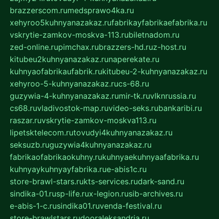
brazzerscom.ru
medsprawo4ka.ru
xehyroo5kuhnyanazakaz.ru
fabrikayfabrikaefabrika.ru
vskrytie-zamkov-moskva-113.ru
biletnadom.ru
zed-online.ru
pimchax.ru
brazzers-hd.ru
z-host.ru
kitubeu2kuhnyanazakaz.ru
naperekate.ru
kuhnyaofabrikaufabrik.ru
kitubeu-2-kuhnyanazakaz.ru
xehyroo-5-kuhnyanazakaz.ru
cs-68.ru
guzywia-4-kuhnyanazakaz.ru
mir-tk.ru
vlknrussia.ru
cs68.ru
vladivostok-map.ru
video-seks.ru
bankaribi.ru
raszar.ru
vskrytie-zamkov-moskva113.ru
lipetsktelecom.ru
tovudyi4kuhnyanazakaz.ru
seksuzb.ru
guzywia4kuhnyanazakaz.ru
fabrikaofabrikaokuhny.ru
kuhnyaekuhnyaafabrika.ru
kuhnyaykuhnyayfabrika.ru
e-abis1c.ru
store-brawl-stars.ru
kts-services.ru
dark-sand.ru
sindika-01.ru
sp-life.ru
x-legion.ru
sib-archives.ru
e-abis-1-c.ru
sindika01.ru
venda-festival.ru
store-brawlstars.ru
dooraleksandria.ru