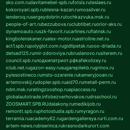
sko.com.ru
davitamebel-spb.ru
fotsis.ru
tesiaes.ru
kokoroyari.spb.ru
blesna-kazan.ru
mossilver.ru
lenderoq.ru
sergeydobrin.ru
tochkazvuka.msk.ru
people-of-art.ru
bezzubova.ru
clubtibet.ru
orior-aks.ru
dynamoauto.ru
szk-favorit.ru
carlines.ru
flatnsk.ru
kingbolenskaner.ru
alex-motor.ru
astroline.net.ru
act1.spb.ru
polyglot.com.ru
gidlipetsk.ru
ooo-driada.ru
detsad125.ru
mir-zdoroviya.ru
bruslanovo.ru
siterem.ru
council.spb.ru
лодкипатриот.рф
kafekolizey.ru
iclub.net.ru
gazon-easy.ru
sugarepilekb.ru
grinox.ru
pylesostineco.ru
msts-ozarenie.ru
kameryjooan.ru
artemovskij.ru
dopler.spb.ru
aid70.ru
metall-perm.ru
ndm.msk.ru
ratingzooshop.ru
apiaccess.ru
globalautotrade.info
bezverhovskoe.ru
drsschool.ru
ZOOSMART.SPB.RU
dalakony.ru
medikijob.ru
remontt.spb.ru
photostudia.spb.ru
myragon.ru
terramia.ru
academy62.ru
gardengallereya.ru
rti.com.ru
artem-news.ru
biserinca.ru
krasnodarkurort.com