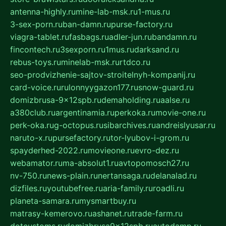
antenna-highly.ru
mine-lab-msk.ru
1-mus.ru
3-sex-porn.ru
ban-damn.ru
purse-factory.ru
viagra-tablet.ru
fasbags.ru
adler-jun.ru
bandamn.ru
fincontech.ru
3sexporn.ru
1mus.ru
darksand.ru
rebus-toys.ru
minelab-msk.ru
rtdco.ru
seo-prodvizhenie-sajtov-stroitelnyh-kompanij.ru
card-voice.ru
rulonnyygazon177.ru
snow-guard.ru
domizbrusa-9x12spb.ru
demaholding.ru
aalse.ru
a380club.ru
argentinamia.ru
perkoka.ru
movie-one.ru
perk-oka.ru
g-octopus.ru
sibarchives.ru
andreislyusar.ru
naruto-x.ru
pursefactory.ru
tor-lyubov-i-grom.ru
spayderhed-2022.ru
movieone.ru
evro-dez.ru
webamator.ru
ma-absolut1.ru
avtopomosch27.ru
nv-750.ru
news-plain.ru
nertansaga.ru
delanalad.ru
dizfiles.ru
youtubefree.ru
aria-family.ru
roadli.ru
planeta-samara.ru
mysmartbuy.ru
matrasy-kemerovo.ru
ashanet.ru
trade-farm.ru
dotcustoms.ru
domizbrusa9x12spb.ru
autodamp.ru