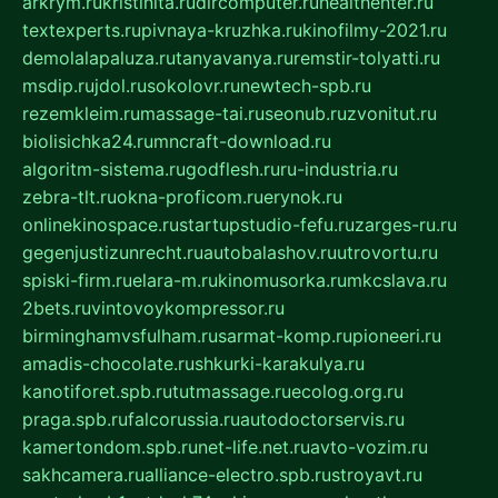
arkrym.ru
kristinita.ru
dircomputer.ru
healthenter.ru
textexperts.ru
pivnaya-kruzhka.ru
kinofilmy-2021.ru
demolalapaluza.ru
tanyavanya.ru
remstir-tolyatti.ru
msdip.ru
jdol.ru
sokolovr.ru
newtech-spb.ru
rezemkleim.ru
massage-tai.ru
seonub.ru
zvonitut.ru
biolisichka24.ru
mncraft-download.ru
algoritm-sistema.ru
godflesh.ru
ru-industria.ru
zebra-tlt.ru
okna-proficom.ru
erynok.ru
onlinekinospace.ru
startupstudio-fefu.ru
zarges-ru.ru
gegenjustizunrecht.ru
autobalashov.ru
utrovortu.ru
spiski-firm.ru
elara-m.ru
kinomusorka.ru
mkcslava.ru
2bets.ru
vintovoykompressor.ru
birminghamvsfulham.ru
sarmat-komp.ru
pioneeri.ru
amadis-chocolate.ru
shkurki-karakulya.ru
kanotiforet.spb.ru
tutmassage.ru
ecolog.org.ru
praga.spb.ru
falcorussia.ru
autodoctorservis.ru
kamertondom.spb.ru
net-life.net.ru
avto-vozim.ru
sakhcamera.ru
alliance-electro.spb.ru
stroyavt.ru