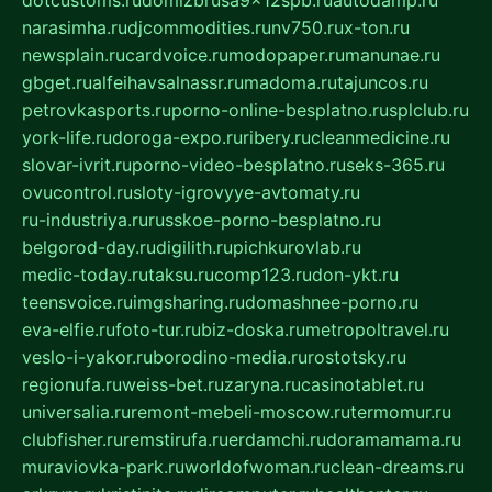
narasimha.ru
djcommodities.ru
nv750.ru
x-ton.ru
newsplain.ru
cardvoice.ru
modopaper.ru
manunae.ru
gbget.ru
alfeihavsalnassr.ru
madoma.ru
tajuncos.ru
petrovkasports.ru
porno-online-besplatno.ru
splclub.ru
york-life.ru
doroga-expo.ru
ribery.ru
cleanmedicine.ru
slovar-ivrit.ru
porno-video-besplatno.ru
seks-365.ru
ovucontrol.ru
sloty-igrovyye-avtomaty.ru
ru-industriya.ru
russkoe-porno-besplatno.ru
belgorod-day.ru
digilith.ru
pichkurovlab.ru
medic-today.ru
taksu.ru
comp123.ru
don-ykt.ru
teensvoice.ru
imgsharing.ru
domashnee-porno.ru
eva-elfie.ru
foto-tur.ru
biz-doska.ru
metropoltravel.ru
veslo-i-yakor.ru
borodino-media.ru
rostotsky.ru
regionufa.ru
weiss-bet.ru
zaryna.ru
casinotablet.ru
universalia.ru
remont-mebeli-moscow.ru
termomur.ru
clubfisher.ru
remstirufa.ru
erdamchi.ru
doramamama.ru
muraviovka-park.ru
worldofwoman.ru
clean-dreams.ru