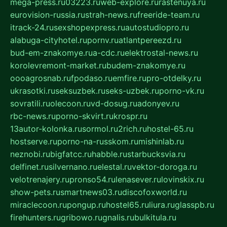
mega-press.ru
03223.ru
web-explore.ru
rastenuya.ru
eurovision-russia.ru
strah-news.ru
freeride-team.ru
itrack-24.ru
sexshopexpress.ru
autostudiopro.ru
alabuga-cityhotel.ru
pornv.ru
atlantpereezd.ru
bud-em-znakomye.ru
a-cdc.ru
elektrostal-news.ru
korolevremont-market.ru
budem-znakomye.ru
oooagrosnab.ru
fpodaso.ru
emfire.ru
pro-otdelky.ru
ukrasotki.ru
seksuzbek.ru
seks-uzbek.ru
porno-vk.ru
sovratili.ru
olecoon.ru
vd-dosug.ru
adonyev.ru
rbc-news.ru
porno-skvirt.ru
krospr.ru
13autor-kolonka.ru
sormol.ru
2rich.ru
hostel-65.ru
hostserve.ru
porno-na-russkom.ru
mishinlab.ru
neznobi.ru
bigfatcc.ru
habble.ru
starbucksvia.ru
delfinet.ru
silvernano.ru
elestal.ru
vektor-doroga.ru
velotrenajery.ru
pronso54.ru
lenasever.ru
lovinskix.ru
show-pets.ru
smartnews03.ru
discofoxworld.ru
miraclecoon.ru
pongup.ru
hostel65.ru
liura.ru
glasspb.ru
firehunters.ru
gribowo.ru
gnalis.ru
bulkitula.ru