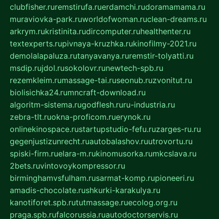
clubfisher.ru
remstirufa.ru
erdamchi.ru
doramamama.ru
muraviovka-park.ru
worldofwoman.ru
clean-dreams.ru
arkrym.ru
kristinita.ru
dircomputer.ru
healthenter.ru
textexperts.ru
pivnaya-kruzhka.ru
kinofilmy-2021.ru
demolalapaluza.ru
tanyavanya.ru
remstir-tolyatti.ru
msdip.ru
jdol.ru
sokolovr.ru
newtech-spb.ru
rezemkleim.ru
massage-tai.ru
seonub.ru
zvonitut.ru
biolisichka24.ru
mncraft-download.ru
algoritm-sistema.ru
godflesh.ru
ru-industria.ru
zebra-tlt.ru
okna-proficom.ru
erynok.ru
onlinekinospace.ru
startupstudio-fefu.ru
zarges-ru.ru
gegenjustizunrecht.ru
autobalashov.ru
utrovortu.ru
spiski-firm.ru
elara-m.ru
kinomusorka.ru
mkcslava.ru
2bets.ru
vintovoykompressor.ru
birminghamvsfulham.ru
sarmat-komp.ru
pioneeri.ru
amadis-chocolate.ru
shkurki-karakulya.ru
kanotiforet.spb.ru
tutmassage.ru
ecolog.org.ru
praga.spb.ru
falcorussia.ru
autodoctorservis.ru