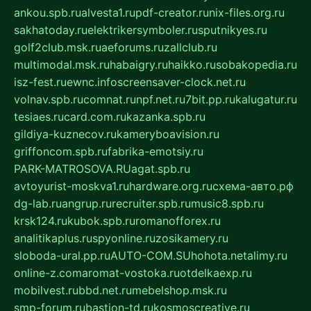
ankou.spb.ru
alvesta1.ru
pdf-creator.ru
nix-files.org.ru
sakhatoday.ru
elektrikersymboler.ru
sputnikyes.ru
golf2club.msk.ru
aeforums.ru
zallclub.ru
multimodal.msk.ru
habaigry.ru
haikko.ru
sobakopedia.ru
isz-fest.ru
ewnc.info
screensaver-clock.net.ru
volnav.spb.ru
comnat.ru
npf.net.ru
7bit.pp.ru
kalugatur.ru
tesiaes.ru
card.com.ru
kazanka.spb.ru
gildiya-kuznecov.ru
kameryboavision.ru
griffoncom.spb.ru
fabrika-emotsiy.ru
PARK-MATROSOVA.RU
agat.spb.ru
avtoyurist-moskva1.ru
hardware.org.ru
схема-авто.рф
dg-lab.ru
angrup.ru
recruiter.spb.ru
music8.spb.ru
krsk124.ru
kubok.spb.ru
romanofforex.ru
analitikaplus.ru
spyonline.ru
zosikamery.ru
sloboda-ural.pp.ru
AUTO-COM.SU
hohota.net
alimy.ru
online-z.com
aromat-vostoka.ru
otdelkaexp.ru
mobilvest.ru
bbd.net.ru
mebelshop.msk.ru
smp-forum.ru
bastion-td.ru
kosmoscreative.ru