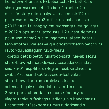
hometown-france.ru
1-xbeticricetc-1-xbetti-5.ru
shop-garena.ru
cricetc-1-xbetr-1-xbetcc-2.ru
one-life-story.ru
top-halyava.ru
accounts112.ru
poka-vse-doma-2.ru
3-d-file.ru
hahahaharms.ru
g2012.ru
tst-1.ru
shaggy-cat.ru
opsmgr.ru
ev-gallery.ru
g-2012.ru
ops-mgr.ru
accounts-112.ru
csm-demo.ru
poka-vse-doma2.ru
airgungames.ru
allseo-host.ru
tehosmotre.ru
varieta-yug.ru
cricetc1xbetr1xbetcc2.ru
raytor-d.ru
atillagunn.ru
3d-file.ru
1xbeticricetc1xbetti5.ru
uafoot-statti.ru
e-abis1c.ru
store-brawl-stars.ru
kts-services.ru
dark-sand.ru
sindika-01.ru
sp-life.ru
x-legion.ru
sib-archives.ru
e-abis-1-c.ru
sindika01.ru
venda-festival.ru
store-brawlstars.ru
dooraleksandria.ru
antenna-highly.ru
mine-lab-msk.ru
1-mus.ru
3-sex-porn.ru
ban-damn.ru
purse-factory.ru
viagra-tablet.ru
fasbags.ru
adler-jun.ru
bandamn.ru
fincontech.ru
3sexporn.ru
1mus.ru
darksand.ru