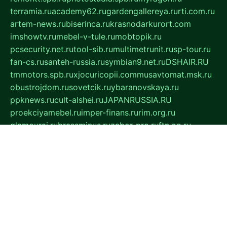
terramia.ru
academy62.ru
gardengallereya.ru
rti.com.ru
artem-news.ru
biserinca.ru
krasnodarkurort.com
imshowtv.ru
mebel-v-tule.ru
mobtopik.ru
pcsecurity.net.ru
tool-sib.ru
multimetrunit.ru
sp-tour.ru
fan-cs.ru
santeh-russia.ru
symbian9.net.ru
DSHAIR.RU
tmmotors.spb.ru
xjocuricopii.com
musavtomat.msk.ru
obustrojdom.ru
sovetcik.ru
ybaranovskaya.ru
ppknews.ru
cult-alshei.ru
JAPANRUSSIA.RU
proekciyamebel.ru
imper-finans.ru
rim.org.ru
glamourai.ru
brassminus.ru
zabor-pro.ru
ftn.pp.ru
dorogoe58.ru
laimengpacker.ru
kuzova-zapchasti.ru
sageerp.ru
taxodrom.ru
dsrazvitie.ru
hardcity.net.ru
ratinghomegames.ru
topservice25.ru
gubernyan.ru
gtglasslined.ru
ii4.ru
tssport.spb.ru
andorra24.com
blackwallstreet.ru
oboimos.ru
optim-doors.com.ru
ikuch.ru
nycr.org.ru
npa21.ru
vremya-ch.spb.ru
desert000.ru
ivtorgi.ru
ifiori.ru
catalog-statei.ru
dcv.org.ru
spetsmaster174.ru
ipkameryhiseeu.ru