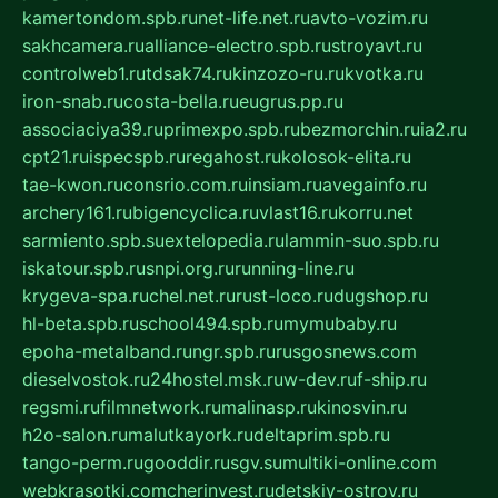
kamertondom.spb.ru
net-life.net.ru
avto-vozim.ru
sakhcamera.ru
alliance-electro.spb.ru
stroyavt.ru
controlweb1.ru
tdsak74.ru
kinzozo-ru.ru
kvotka.ru
iron-snab.ru
costa-bella.ru
eugrus.pp.ru
associaciya39.ru
primexpo.spb.ru
bezmorchin.ru
ia2.ru
cpt21.ru
ispecspb.ru
regahost.ru
kolosok-elita.ru
tae-kwon.ru
consrio.com.ru
insiam.ru
avegainfo.ru
archery161.ru
bigencyclica.ru
vlast16.ru
korru.net
sarmiento.spb.su
extelopedia.ru
lammin-suo.spb.ru
iskatour.spb.ru
snpi.org.ru
running-line.ru
krygeva-spa.ru
chel.net.ru
rust-loco.ru
dugshop.ru
hl-beta.spb.ru
school494.spb.ru
mymubaby.ru
epoha-metalband.ru
ngr.spb.ru
rusgosnews.com
dieselvostok.ru
24hostel.msk.ru
w-dev.ru
f-ship.ru
regsmi.ru
filmnetwork.ru
malinasp.ru
kinosvin.ru
h2o-salon.ru
malutkayork.ru
deltaprim.spb.ru
tango-perm.ru
gooddir.ru
sgv.su
multiki-online.com
webkrasotki.com
cherinvest.ru
detskiy-ostrov.ru