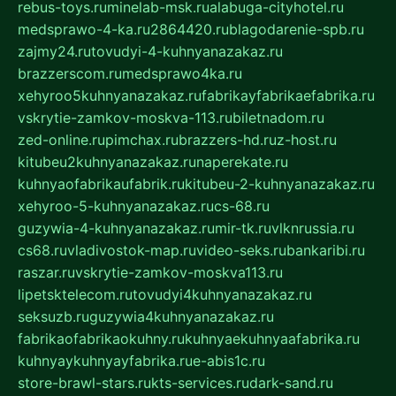
rebus-toys.ru
minelab-msk.ru
alabuga-cityhotel.ru
medsprawo-4-ka.ru
2864420.ru
blagodarenie-spb.ru
zajmy24.ru
tovudyi-4-kuhnyanazakaz.ru
brazzerscom.ru
medsprawo4ka.ru
xehyroo5kuhnyanazakaz.ru
fabrikayfabrikaefabrika.ru
vskrytie-zamkov-moskva-113.ru
biletnadom.ru
zed-online.ru
pimchax.ru
brazzers-hd.ru
z-host.ru
kitubeu2kuhnyanazakaz.ru
naperekate.ru
kuhnyaofabrikaufabrik.ru
kitubeu-2-kuhnyanazakaz.ru
xehyroo-5-kuhnyanazakaz.ru
cs-68.ru
guzywia-4-kuhnyanazakaz.ru
mir-tk.ru
vlknrussia.ru
cs68.ru
vladivostok-map.ru
video-seks.ru
bankaribi.ru
raszar.ru
vskrytie-zamkov-moskva113.ru
lipetsktelecom.ru
tovudyi4kuhnyanazakaz.ru
seksuzb.ru
guzywia4kuhnyanazakaz.ru
fabrikaofabrikaokuhny.ru
kuhnyaekuhnyaafabrika.ru
kuhnyaykuhnyayfabrika.ru
e-abis1c.ru
store-brawl-stars.ru
kts-services.ru
dark-sand.ru