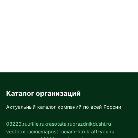
Каталог организаций
Актуальный каталог компаний по всей России
03223.ru
ufille.ru
krasotata.ru
prazdnikdushi.ru
veetbox.ru
cinemapost.ru
ciam-fr.ru
kraft-you.ru