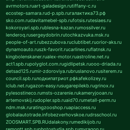
avrmotors.ru
art-galadesign.ru
tiffany-c.ru
ecostep-samara.ru
d-p.spb.ru
галактика73.рф
sko.com.ru
davitamebel-spb.ru
fotsis.ru
tesiaes.ru
kokoroyari.spb.ru
blesna-kazan.ru
mossilver.ru
lenderoq.ru
sergeydobrin.ru
tochkazvuka.msk.ru
people-of-art.ru
bezzubova.ru
clubtibet.ru
orior-aks.ru
dynamoauto.ru
szk-favorit.ru
carlines.ru
flatnsk.ru
kingbolenskaner.ru
alex-motor.ru
astroline.net.ru
act1.spb.ru
polyglot.com.ru
gidlipetsk.ru
ooo-driada.ru
detsad125.ru
mir-zdoroviya.ru
bruslanovo.ru
siterem.ru
council.spb.ru
лодкипатриот.рф
kafekolizey.ru
iclub.net.ru
gazon-easy.ru
sugarepilekb.ru
grinox.ru
pylesostineco.ru
msts-ozarenie.ru
kameryjooan.ru
artemovskij.ru
dopler.spb.ru
aid70.ru
metall-perm.ru
ndm.msk.ru
ratingzooshop.ru
apiaccess.ru
globalautotrade.info
bezverhovskoe.ru
drsschool.ru
ZOOSMART.SPB.RU
dalakony.ru
medikijob.ru
remontt.spb.ru
photostudia.spb.ru
myragon.ru