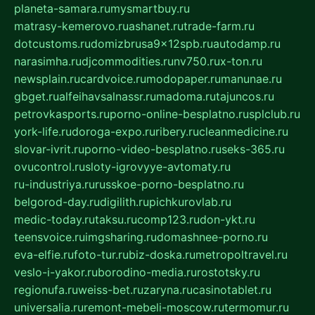
planeta-samara.ru
mysmartbuy.ru
matrasy-kemerovo.ru
ashanet.ru
trade-farm.ru
dotcustoms.ru
domizbrusa9x12spb.ru
autodamp.ru
narasimha.ru
djcommodities.ru
nv750.ru
x-ton.ru
newsplain.ru
cardvoice.ru
modopaper.ru
manunae.ru
gbget.ru
alfeihavsalnassr.ru
madoma.ru
tajuncos.ru
petrovkasports.ru
porno-online-besplatno.ru
splclub.ru
york-life.ru
doroga-expo.ru
ribery.ru
cleanmedicine.ru
slovar-ivrit.ru
porno-video-besplatno.ru
seks-365.ru
ovucontrol.ru
sloty-igrovyye-avtomaty.ru
ru-industriya.ru
russkoe-porno-besplatno.ru
belgorod-day.ru
digilith.ru
pichkurovlab.ru
medic-today.ru
taksu.ru
comp123.ru
don-ykt.ru
teensvoice.ru
imgsharing.ru
domashnee-porno.ru
eva-elfie.ru
foto-tur.ru
biz-doska.ru
metropoltravel.ru
veslo-i-yakor.ru
borodino-media.ru
rostotsky.ru
regionufa.ru
weiss-bet.ru
zaryna.ru
casinotablet.ru
universalia.ru
remont-mebeli-moscow.ru
termomur.ru