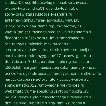
sindika-01.ru
sp-life.ru
x-legion.ru
sib-archives.ru
e-abis-1-c.ru
sindika01.ru
venda-festival.ru
store-brawlstars.ru
dooraleksandria.ru
antenna-highly.ru
mine-lab-msk.ru
1-mus.ru
3-sex-porn.ru
ban-damn.ru
purse-factory.ru
viagra-tablet.ru
fasbags.ru
adler-jun.ru
bandamn.ru
fincontech.ru
3sexporn.ru
1mus.ru
darksand.ru
rebus-toys.ru
minelab-msk.ru
rtdco.ru
seo-prodvizhenie-sajtov-stroitelnyh-kompanij.ru
card-voice.ru
rulonnyygazon177.ru
snow-guard.ru
domizbrusa-9x12spb.ru
demaholding.ru
aalse.ru
a380club.ru
argentinamia.ru
perkoka.ru
movie-one.ru
perk-oka.ru
g-octopus.ru
sibarchives.ru
andreislyusar.ru
naruto-x.ru
pursefactory.ru
tor-lyubov-i-grom.ru
spayderhed-2022.ru
movieone.ru
evro-dez.ru
webamator.ru
ma-absolut1.ru
avtopomosch27.ru
nv-750.ru
news-plain.ru
nertansaga.ru
delanalad.ru
dizfiles.ru
youtubefree.ru
aria-family.ru
roadli.ru