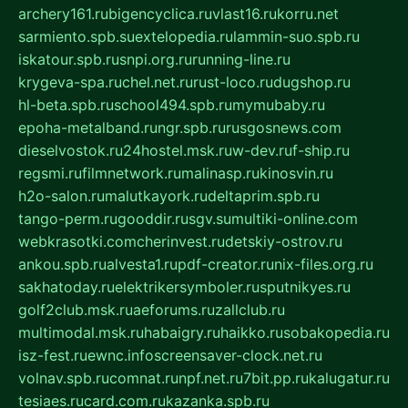
archery161.ru
bigencyclica.ru
vlast16.ru
korru.net
sarmiento.spb.su
extelopedia.ru
lammin-suo.spb.ru
iskatour.spb.ru
snpi.org.ru
running-line.ru
krygeva-spa.ru
chel.net.ru
rust-loco.ru
dugshop.ru
hl-beta.spb.ru
school494.spb.ru
mymubaby.ru
epoha-metalband.ru
ngr.spb.ru
rusgosnews.com
dieselvostok.ru
24hostel.msk.ru
w-dev.ru
f-ship.ru
regsmi.ru
filmnetwork.ru
malinasp.ru
kinosvin.ru
h2o-salon.ru
malutkayork.ru
deltaprim.spb.ru
tango-perm.ru
gooddir.ru
sgv.su
multiki-online.com
webkrasotki.com
cherinvest.ru
detskiy-ostrov.ru
ankou.spb.ru
alvesta1.ru
pdf-creator.ru
nix-files.org.ru
sakhatoday.ru
elektrikersymboler.ru
sputnikyes.ru
golf2club.msk.ru
aeforums.ru
zallclub.ru
multimodal.msk.ru
habaigry.ru
haikko.ru
sobakopedia.ru
isz-fest.ru
ewnc.info
screensaver-clock.net.ru
volnav.spb.ru
comnat.ru
npf.net.ru
7bit.pp.ru
kalugatur.ru
tesiaes.ru
card.com.ru
kazanka.spb.ru