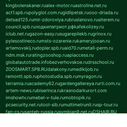
kingbolenskaner.ru
alex-motor.ru
astroline.net.ru
act1.spb.ru
polyglot.com.ru
gidlipetsk.ru
ooo-driada.ru
detsad125.ru
mir-zdoroviya.ru
bruslanovo.ru
siterem.ru
council.spb.ru
лодкипатриот.рф
kafekolizey.ru
iclub.net.ru
gazon-easy.ru
sugarepilekb.ru
grinox.ru
pylesostineco.ru
msts-ozarenie.ru
kameryjooan.ru
artemovskij.ru
dopler.spb.ru
aid70.ru
metall-perm.ru
ndm.msk.ru
ratingzooshop.ru
apiaccess.ru
globalautotrade.info
bezverhovskoe.ru
drsschool.ru
ZOOSMART.SPB.RU
dalakony.ru
medikijob.ru
remontt.spb.ru
photostudia.spb.ru
myragon.ru
terramia.ru
academy62.ru
gardengallereya.ru
rti.com.ru
artem-news.ru
biserinca.ru
krasnodarkurort.com
imshowtv.ru
mebel-v-tule.ru
mobtopik.ru
pcsecurity.net.ru
tool-sib.ru
multimetrunit.ru
sp-tour.ru
fan-cs.ru
santeh-russia.ru
symbian9.net.ru
DSHAIR.RU
tmmotors.spb.ru
xjocuricopii.com
musavtomat.msk.ru
obustrojdom.ru
sovetcik.ru
ybaranovskaya.ru