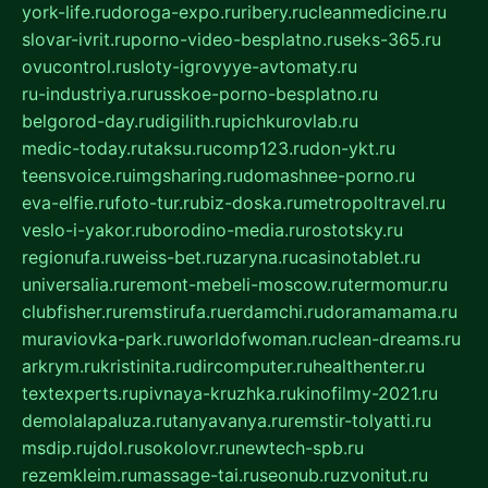
york-life.ru
doroga-expo.ru
ribery.ru
cleanmedicine.ru
slovar-ivrit.ru
porno-video-besplatno.ru
seks-365.ru
ovucontrol.ru
sloty-igrovyye-avtomaty.ru
ru-industriya.ru
russkoe-porno-besplatno.ru
belgorod-day.ru
digilith.ru
pichkurovlab.ru
medic-today.ru
taksu.ru
comp123.ru
don-ykt.ru
teensvoice.ru
imgsharing.ru
domashnee-porno.ru
eva-elfie.ru
foto-tur.ru
biz-doska.ru
metropoltravel.ru
veslo-i-yakor.ru
borodino-media.ru
rostotsky.ru
regionufa.ru
weiss-bet.ru
zaryna.ru
casinotablet.ru
universalia.ru
remont-mebeli-moscow.ru
termomur.ru
clubfisher.ru
remstirufa.ru
erdamchi.ru
doramamama.ru
muraviovka-park.ru
worldofwoman.ru
clean-dreams.ru
arkrym.ru
kristinita.ru
dircomputer.ru
healthenter.ru
textexperts.ru
pivnaya-kruzhka.ru
kinofilmy-2021.ru
demolalapaluza.ru
tanyavanya.ru
remstir-tolyatti.ru
msdip.ru
jdol.ru
sokolovr.ru
newtech-spb.ru
rezemkleim.ru
massage-tai.ru
seonub.ru
zvonitut.ru