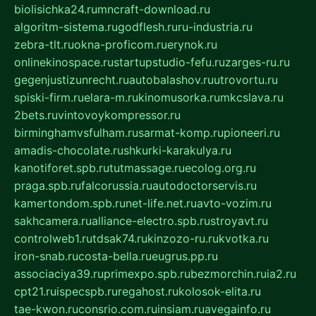
biolisichka24.ru
mncraft-download.ru
algoritm-sistema.ru
godflesh.ru
ru-industria.ru
zebra-tlt.ru
okna-proficom.ru
erynok.ru
onlinekinospace.ru
startupstudio-fefu.ru
zarges-ru.ru
gegenjustizunrecht.ru
autobalashov.ru
utrovortu.ru
spiski-firm.ru
elara-m.ru
kinomusorka.ru
mkcslava.ru
2bets.ru
vintovoykompressor.ru
birminghamvsfulham.ru
sarmat-komp.ru
pioneeri.ru
amadis-chocolate.ru
shkurki-karakulya.ru
kanotiforet.spb.ru
tutmassage.ru
ecolog.org.ru
praga.spb.ru
falcorussia.ru
autodoctorservis.ru
kamertondom.spb.ru
net-life.net.ru
avto-vozim.ru
sakhcamera.ru
alliance-electro.spb.ru
stroyavt.ru
controlweb1.ru
tdsak74.ru
kinzozo-ru.ru
kvotka.ru
iron-snab.ru
costa-bella.ru
eugrus.pp.ru
associaciya39.ru
primexpo.spb.ru
bezmorchin.ru
ia2.ru
cpt21.ru
ispecspb.ru
regahost.ru
kolosok-elita.ru
tae-kwon.ru
consrio.com.ru
insiam.ru
avegainfo.ru