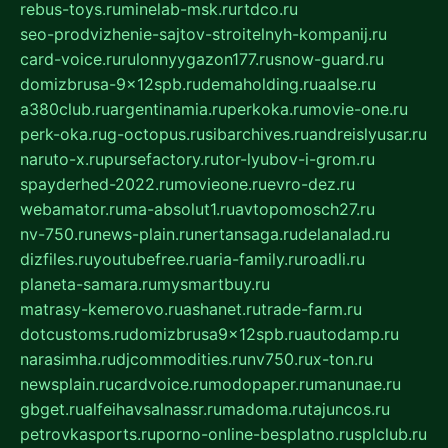
rebus-toys.ru
minelab-msk.ru
rtdco.ru
seo-prodvizhenie-sajtov-stroitelnyh-kompanij.ru
card-voice.ru
rulonnyygazon177.ru
snow-guard.ru
domizbrusa-9x12spb.ru
demaholding.ru
aalse.ru
a380club.ru
argentinamia.ru
perkoka.ru
movie-one.ru
perk-oka.ru
g-octopus.ru
sibarchives.ru
andreislyusar.ru
naruto-x.ru
pursefactory.ru
tor-lyubov-i-grom.ru
spayderhed-2022.ru
movieone.ru
evro-dez.ru
webamator.ru
ma-absolut1.ru
avtopomosch27.ru
nv-750.ru
news-plain.ru
nertansaga.ru
delanalad.ru
dizfiles.ru
youtubefree.ru
aria-family.ru
roadli.ru
planeta-samara.ru
mysmartbuy.ru
matrasy-kemerovo.ru
ashanet.ru
trade-farm.ru
dotcustoms.ru
domizbrusa9x12spb.ru
autodamp.ru
narasimha.ru
djcommodities.ru
nv750.ru
x-ton.ru
newsplain.ru
cardvoice.ru
modopaper.ru
manunae.ru
gbget.ru
alfeihavsalnassr.ru
madoma.ru
tajuncos.ru
petrovkasports.ru
porno-online-besplatno.ru
splclub.ru