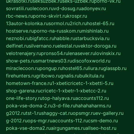
ukrasotki.ru
seksuzbek.ru
seks-uzbek.ru
porno-vk.ru
sovratili.ru
olecoon.ru
vd-dosug.ru
adonyev.ru
rbc-news.ru
porno-skvirt.ru
krospr.ru
13autor-kolonka.ru
sormol.ru
2rich.ru
hostel-65.ru
hostserve.ru
porno-na-russkom.ru
mishinlab.ru
neznobi.ru
bigfatcc.ru
habble.ru
starbucksvia.ru
delfinet.ru
silvernano.ru
elestal.ru
vektor-doroga.ru
velotrenajery.ru
pronso54.ru
lenasever.ru
lovinskix.ru
show-pets.ru
smartnews03.ru
discofoxworld.ru
miraclecoon.ru
pongup.ru
hostel65.ru
liura.ru
glasspb.ru
firehunters.ru
gribowo.ru
gnalis.ru
bulkitula.ru
hometown-france.ru
1-xbeticricetc-1-xbetti-5.ru
shop-garena.ru
cricetc-1-xbetr-1-xbetcc-2.ru
one-life-story.ru
top-halyava.ru
accounts112.ru
poka-vse-doma-2.ru
3-d-file.ru
hahahaharms.ru
g2012.ru
tst-1.ru
shaggy-cat.ru
opsmgr.ru
ev-gallery.ru
g-2012.ru
ops-mgr.ru
accounts-112.ru
csm-demo.ru
poka-vse-doma2.ru
airgungames.ru
allseo-host.ru