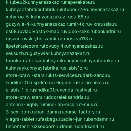
kitubeu2kuhnyanazakaz.ru
naperekate.ru
kuhnyaofabrikaufabrik.ru
kitubeu-2-kuhnyanazakaz.ru
xehyroo-5-kuhnyanazakaz.ru
cs-68.ru
guzywia-4-kuhnyanazakaz.ru
mir-tk.ru
vlknrussia.ru
cs68.ru
vladivostok-map.ru
video-seks.ru
bankaribi.ru
raszar.ru
vskrytie-zamkov-moskva113.ru
lipetsktelecom.ru
tovudyi4kuhnyanazakaz.ru
seksuzb.ru
guzywia4kuhnyanazakaz.ru
fabrikaofabrikaokuhny.ru
kuhnyaekuhnyaafabrika.ru
kuhnyaykuhnyayfabrika.ru
e-abis1c.ru
store-brawl-stars.ru
kts-services.ru
dark-sand.ru
sindika-01.ru
sp-life.ru
x-legion.ru
sib-archives.ru
e-abis-1-c.ru
sindika01.ru
venda-festival.ru
store-brawlstars.ru
dooraleksandria.ru
antenna-highly.ru
mine-lab-msk.ru
1-mus.ru
3-sex-porn.ru
ban-damn.ru
purse-factory.ru
viagra-tablet.ru
fasbags.ru
adler-jun.ru
bandamn.ru
fincontech.ru
3sexporn.ru
1mus.ru
darksand.ru