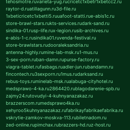
tehosmotre.ru
varieta-yug.ru
cricetc1xbetr1xbetcc2.ru
raytor-d.ru
atillagunn.ru
3d-file.ru
1xbeticricetc1xbetti5.ru
uafoot-statti.ru
e-abis1c.ru
store-brawl-stars.ru
kts-services.ru
dark-sand.ru
sindika-01.ru
sp-life.ru
x-legion.ru
sib-archives.ru
e-abis-1-c.ru
sindika01.ru
venda-festival.ru
store-brawlstars.ru
dooraleksandria.ru
antenna-highly.ru
mine-lab-msk.ru
1-mus.ru
3-sex-porn.ru
ban-damn.ru
purse-factory.ru
viagra-tablet.ru
fasbags.ru
adler-jun.ru
bandamn.ru
fincontech.ru
3sexporn.ru
1mus.ru
darksand.ru
rebus-toys.ru
minelab-msk.ru
alabuga-cityhotel.ru
medsprawo-4-ka.ru
2864420.ru
blagodarenie-spb.ru
zajmy24.ru
tovudyi-4-kuhnyanazakaz.ru
brazzerscom.ru
medsprawo4ka.ru
xehyroo5kuhnyanazakaz.ru
fabrikayfabrikaefabrika.ru
vskrytie-zamkov-moskva-113.ru
biletnadom.ru
zed-online.ru
pimchax.ru
brazzers-hd.ru
z-host.ru