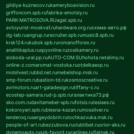
gildiya-kuznecov.ru
kameryboavision.ru
griffoncom.spb.ru
fabrika-emotsiy.ru
PARK-MATROSOVA.RU
agat.spb.ru
avtoyurist-moskva1.ru
hardware.org.ru
схема-авто.рф
dg-lab.ru
angrup.ru
recruiter.spb.ru
music8.spb.ru
krsk124.ru
kubok.spb.ru
romanofforex.ru
analitikaplus.ru
spyonline.ru
zosikamery.ru
sloboda-ural.pp.ru
AUTO-COM.SU
hohota.net
alimy.ru
online-z.com
aromat-vostoka.ru
otdelkaexp.ru
mobilvest.ru
bbd.net.ru
mebelshop.msk.ru
smp-forum.ru
bastion-td.ru
kosmoscreative.ru
avrmotors.ru
art-galadesign.ru
tiffany-c.ru
ecostep-samara.ru
d-p.spb.ru
галактика73.рф
sko.com.ru
davitamebel-spb.ru
fotsis.ru
tesiaes.ru
kokoroyari.spb.ru
blesna-kazan.ru
mossilver.ru
lenderoq.ru
sergeydobrin.ru
tochkazvuka.msk.ru
people-of-art.ru
bezzubova.ru
clubtibet.ru
orior-aks.ru
dynamoauto.ru
szk-favorit.ru
carlines.ru
flatnsk.ru