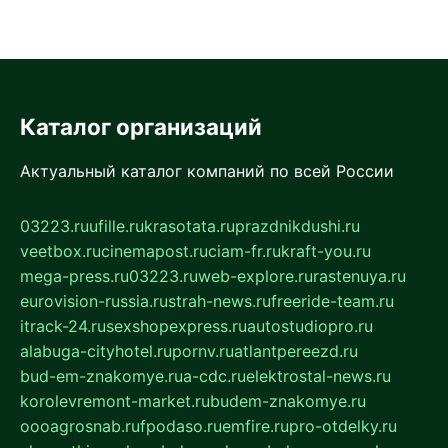
Каталог организаций
Актуальный каталог компаний по всей России
03223.ru
ufille.ru
krasotata.ru
prazdnikdushi.ru
veetbox.ru
cinemapost.ru
ciam-fr.ru
kraft-you.ru
mega-press.ru
03223.ru
web-explore.ru
rastenuya.ru
eurovision-russia.ru
strah-news.ru
freeride-team.ru
itrack-24.ru
sexshopexpress.ru
autostudiopro.ru
alabuga-cityhotel.ru
pornv.ru
atlantpereezd.ru
bud-em-znakomye.ru
a-cdc.ru
elektrostal-news.ru
korolevremont-market.ru
budem-znakomye.ru
oooagrosnab.ru
fpodaso.ru
emfire.ru
pro-otdelky.ru