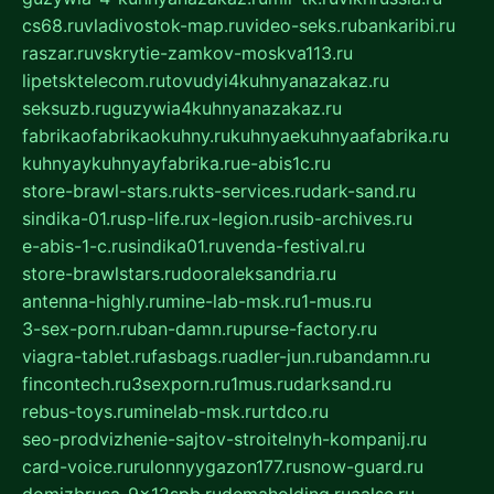
cs68.ru
vladivostok-map.ru
video-seks.ru
bankaribi.ru
raszar.ru
vskrytie-zamkov-moskva113.ru
lipetsktelecom.ru
tovudyi4kuhnyanazakaz.ru
seksuzb.ru
guzywia4kuhnyanazakaz.ru
fabrikaofabrikaokuhny.ru
kuhnyaekuhnyaafabrika.ru
kuhnyaykuhnyayfabrika.ru
e-abis1c.ru
store-brawl-stars.ru
kts-services.ru
dark-sand.ru
sindika-01.ru
sp-life.ru
x-legion.ru
sib-archives.ru
e-abis-1-c.ru
sindika01.ru
venda-festival.ru
store-brawlstars.ru
dooraleksandria.ru
antenna-highly.ru
mine-lab-msk.ru
1-mus.ru
3-sex-porn.ru
ban-damn.ru
purse-factory.ru
viagra-tablet.ru
fasbags.ru
adler-jun.ru
bandamn.ru
fincontech.ru
3sexporn.ru
1mus.ru
darksand.ru
rebus-toys.ru
minelab-msk.ru
rtdco.ru
seo-prodvizhenie-sajtov-stroitelnyh-kompanij.ru
card-voice.ru
rulonnyygazon177.ru
snow-guard.ru
domizbrusa-9x12spb.ru
demaholding.ru
aalse.ru