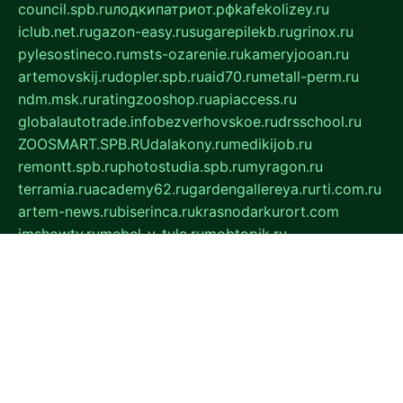
council.spb.ru
лодкипатриот.рф
kafekolizey.ru
iclub.net.ru
gazon-easy.ru
sugarepilekb.ru
grinox.ru
pylesostineco.ru
msts-ozarenie.ru
kameryjooan.ru
artemovskij.ru
dopler.spb.ru
aid70.ru
metall-perm.ru
ndm.msk.ru
ratingzooshop.ru
apiaccess.ru
globalautotrade.info
bezverhovskoe.ru
drsschool.ru
ZOOSMART.SPB.RU
dalakony.ru
medikijob.ru
remontt.spb.ru
photostudia.spb.ru
myragon.ru
terramia.ru
academy62.ru
gardengallereya.ru
rti.com.ru
artem-news.ru
biserinca.ru
krasnodarkurort.com
imshowtv.ru
mebel-v-tule.ru
mobtopik.ru
pcsecurity.net.ru
tool-sib.ru
multimetrunit.ru
sp-tour.ru
fan-cs.ru
santeh-russia.ru
symbian9.net.ru
DSHAIR.RU
tmmotors.spb.ru
xjocuricopii.com
musavtomat.msk.ru
obustrojdom.ru
sovetcik.ru
ybaranovskaya.ru
ppknews.ru
cult-alshei.ru
JAPANRUSSIA.RU
proekciyamebel.ru
imper-finans.ru
rim.org.ru
glamourai.ru
brassminus.ru
zabor-pro.ru
ftn.pp.ru