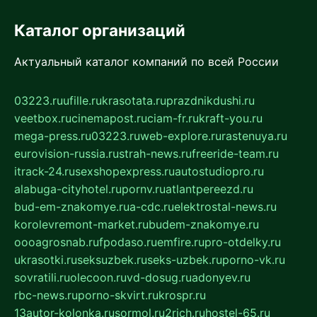
Каталог организаций
Актуальный каталог компаний по всей России
03223.ru
ufille.ru
krasotata.ru
prazdnikdushi.ru
veetbox.ru
cinemapost.ru
ciam-fr.ru
kraft-you.ru
mega-press.ru
03223.ru
web-explore.ru
rastenuya.ru
eurovision-russia.ru
strah-news.ru
freeride-team.ru
itrack-24.ru
sexshopexpress.ru
autostudiopro.ru
alabuga-cityhotel.ru
pornv.ru
atlantpereezd.ru
bud-em-znakomye.ru
a-cdc.ru
elektrostal-news.ru
korolevremont-market.ru
budem-znakomye.ru
oooagrosnab.ru
fpodaso.ru
emfire.ru
pro-otdelky.ru
ukrasotki.ru
seksuzbek.ru
seks-uzbek.ru
porno-vk.ru
sovratili.ru
olecoon.ru
vd-dosug.ru
adonyev.ru
rbc-news.ru
porno-skvirt.ru
krospr.ru
13autor-kolonka.ru
sormol.ru
2rich.ru
hostel-65.ru