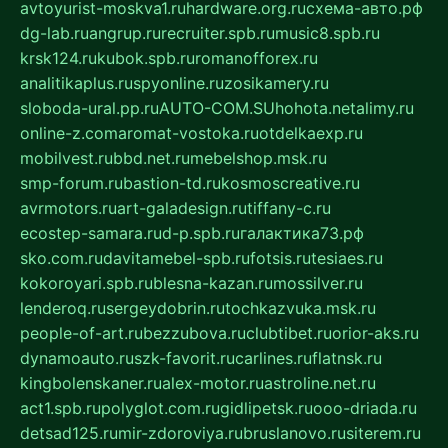
avtoyurist-moskva1.ru
hardware.org.ru
схема-авто.рф
dg-lab.ru
angrup.ru
recruiter.spb.ru
music8.spb.ru
krsk124.ru
kubok.spb.ru
romanofforex.ru
analitikaplus.ru
spyonline.ru
zosikamery.ru
sloboda-ural.pp.ru
AUTO-COM.SU
hohota.net
alimy.ru
online-z.com
aromat-vostoka.ru
otdelkaexp.ru
mobilvest.ru
bbd.net.ru
mebelshop.msk.ru
smp-forum.ru
bastion-td.ru
kosmoscreative.ru
avrmotors.ru
art-galadesign.ru
tiffany-c.ru
ecostep-samara.ru
d-p.spb.ru
галактика73.рф
sko.com.ru
davitamebel-spb.ru
fotsis.ru
tesiaes.ru
kokoroyari.spb.ru
blesna-kazan.ru
mossilver.ru
lenderoq.ru
sergeydobrin.ru
tochkazvuka.msk.ru
people-of-art.ru
bezzubova.ru
clubtibet.ru
orior-aks.ru
dynamoauto.ru
szk-favorit.ru
carlines.ru
flatnsk.ru
kingbolenskaner.ru
alex-motor.ru
astroline.net.ru
act1.spb.ru
polyglot.com.ru
gidlipetsk.ru
ooo-driada.ru
detsad125.ru
mir-zdoroviya.ru
bruslanovo.ru
siterem.ru