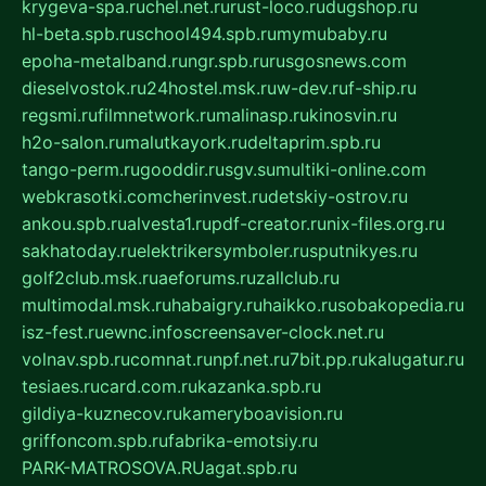
krygeva-spa.ru
chel.net.ru
rust-loco.ru
dugshop.ru
hl-beta.spb.ru
school494.spb.ru
mymubaby.ru
epoha-metalband.ru
ngr.spb.ru
rusgosnews.com
dieselvostok.ru
24hostel.msk.ru
w-dev.ru
f-ship.ru
regsmi.ru
filmnetwork.ru
malinasp.ru
kinosvin.ru
h2o-salon.ru
malutkayork.ru
deltaprim.spb.ru
tango-perm.ru
gooddir.ru
sgv.su
multiki-online.com
webkrasotki.com
cherinvest.ru
detskiy-ostrov.ru
ankou.spb.ru
alvesta1.ru
pdf-creator.ru
nix-files.org.ru
sakhatoday.ru
elektrikersymboler.ru
sputnikyes.ru
golf2club.msk.ru
aeforums.ru
zallclub.ru
multimodal.msk.ru
habaigry.ru
haikko.ru
sobakopedia.ru
isz-fest.ru
ewnc.info
screensaver-clock.net.ru
volnav.spb.ru
comnat.ru
npf.net.ru
7bit.pp.ru
kalugatur.ru
tesiaes.ru
card.com.ru
kazanka.spb.ru
gildiya-kuznecov.ru
kameryboavision.ru
griffoncom.spb.ru
fabrika-emotsiy.ru
PARK-MATROSOVA.RU
agat.spb.ru