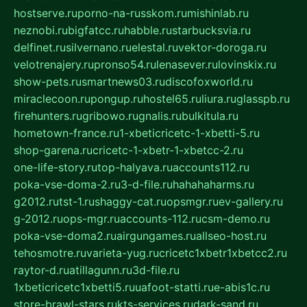
hostserve.ru
porno-na-russkom.ru
mishinlab.ru
neznobi.ru
bigfatcc.ru
habble.ru
starbucksvia.ru
delfinet.ru
silvernano.ru
elestal.ru
vektor-doroga.ru
velotrenajery.ru
pronso54.ru
lenasever.ru
lovinskix.ru
show-pets.ru
smartnews03.ru
discofoxworld.ru
miraclecoon.ru
pongup.ru
hostel65.ru
liura.ru
glasspb.ru
firehunters.ru
gribowo.ru
gnalis.ru
bulkitula.ru
hometown-france.ru
1-xbeticricetc-1-xbetti-5.ru
shop-garena.ru
cricetc-1-xbetr-1-xbetcc-2.ru
one-life-story.ru
top-halyava.ru
accounts112.ru
poka-vse-doma-2.ru
3-d-file.ru
hahahaharms.ru
g2012.ru
tst-1.ru
shaggy-cat.ru
opsmgr.ru
ev-gallery.ru
g-2012.ru
ops-mgr.ru
accounts-112.ru
csm-demo.ru
poka-vse-doma2.ru
airgungames.ru
allseo-host.ru
tehosmotre.ru
varieta-yug.ru
cricetc1xbetr1xbetcc2.ru
raytor-d.ru
atillagunn.ru
3d-file.ru
1xbeticricetc1xbetti5.ru
uafoot-statti.ru
e-abis1c.ru
store-brawl-stars.ru
kts-services.ru
dark-sand.ru