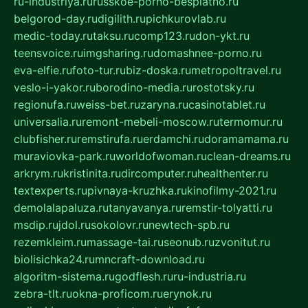
ru-industriya.ru
russkoe-porno-besplatno.ru
belgorod-day.ru
digilith.ru
pichkurovlab.ru
medic-today.ru
taksu.ru
comp123.ru
don-ykt.ru
teensvoice.ru
imgsharing.ru
domashnee-porno.ru
eva-elfie.ru
foto-tur.ru
biz-doska.ru
metropoltravel.ru
veslo-i-yakor.ru
borodino-media.ru
rostotsky.ru
regionufa.ru
weiss-bet.ru
zaryna.ru
casinotablet.ru
universalia.ru
remont-mebeli-moscow.ru
termomur.ru
clubfisher.ru
remstirufa.ru
erdamchi.ru
doramamama.ru
muraviovka-park.ru
worldofwoman.ru
clean-dreams.ru
arkrym.ru
kristinita.ru
dircomputer.ru
healthenter.ru
textexperts.ru
pivnaya-kruzhka.ru
kinofilmy-2021.ru
demolalapaluza.ru
tanyavanya.ru
remstir-tolyatti.ru
msdip.ru
jdol.ru
sokolovr.ru
newtech-spb.ru
rezemkleim.ru
massage-tai.ru
seonub.ru
zvonitut.ru
biolisichka24.ru
mncraft-download.ru
algoritm-sistema.ru
godflesh.ru
ru-industria.ru
zebra-tlt.ru
okna-proficom.ru
erynok.ru