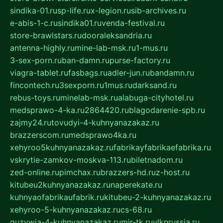
sindika-01.ru
sp-life.ru
x-legion.ru
sib-archives.ru
e-abis-1-c.ru
sindika01.ru
venda-festival.ru
store-brawlstars.ru
dooraleksandria.ru
antenna-highly.ru
mine-lab-msk.ru
1-mus.ru
3-sex-porn.ru
ban-damn.ru
purse-factory.ru
viagra-tablet.ru
fasbags.ru
adler-jun.ru
bandamn.ru
fincontech.ru
3sexporn.ru
1mus.ru
darksand.ru
rebus-toys.ru
minelab-msk.ru
alabuga-cityhotel.ru
medsprawo-4-ka.ru
2864420.ru
blagodarenie-spb.ru
zajmy24.ru
tovudyi-4-kuhnyanazakaz.ru
brazzerscom.ru
medsprawo4ka.ru
xehyroo5kuhnyanazakaz.ru
fabrikayfabrikaefabrika.ru
vskrytie-zamkov-moskva-113.ru
biletnadom.ru
zed-online.ru
pimchax.ru
brazzers-hd.ru
z-host.ru
kitubeu2kuhnyanazakaz.ru
naperekate.ru
kuhnyaofabrikaufabrik.ru
kitubeu-2-kuhnyanazakaz.ru
xehyroo-5-kuhnyanazakaz.ru
cs-68.ru
guzywia-4-kuhnyanazakaz.ru
mir-tk.ru
vlknrussia.ru