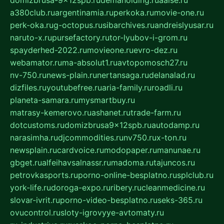
a380club.ru
argentinamia.ru
perkoka.ru
movie-one.ru
perk-oka.ru
g-octopus.ru
sibarchives.ru
andreislyusar.ru
naruto-x.ru
pursefactory.ru
tor-lyubov-i-grom.ru
spayderhed-2022.ru
movieone.ru
evro-dez.ru
webamator.ru
ma-absolut1.ru
avtopomosch27.ru
nv-750.ru
news-plain.ru
nertansaga.ru
delanalad.ru
dizfiles.ru
youtubefree.ru
aria-family.ru
roadli.ru
planeta-samara.ru
mysmartbuy.ru
matrasy-kemerovo.ru
ashanet.ru
trade-farm.ru
dotcustoms.ru
domizbrusa9x12spb.ru
autodamp.ru
narasimha.ru
djcommodities.ru
nv750.ru
x-ton.ru
newsplain.ru
cardvoice.ru
modopaper.ru
manunae.ru
gbget.ru
alfeihavsalnassr.ru
madoma.ru
tajuncos.ru
petrovkasports.ru
porno-online-besplatno.ru
splclub.ru
york-life.ru
doroga-expo.ru
ribery.ru
cleanmedicine.ru
slovar-ivrit.ru
porno-video-besplatno.ru
seks-365.ru
ovucontrol.ru
sloty-igrovyye-avtomaty.ru