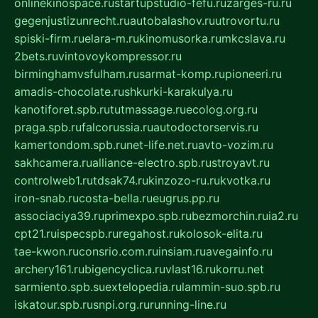
onlinekinospace.ru
startupstudio-fefu.ru
zarges-ru.ru
gegenjustizunrecht.ru
autobalashov.ru
utrovortu.ru
spiski-firm.ru
elara-m.ru
kinomusorka.ru
mkcslava.ru
2bets.ru
vintovoykompressor.ru
birminghamvsfulham.ru
sarmat-komp.ru
pioneeri.ru
amadis-chocolate.ru
shkurki-karakulya.ru
kanotiforet.spb.ru
tutmassage.ru
ecolog.org.ru
praga.spb.ru
falcorussia.ru
autodoctorservis.ru
kamertondom.spb.ru
net-life.net.ru
avto-vozim.ru
sakhcamera.ru
alliance-electro.spb.ru
stroyavt.ru
controlweb1.ru
tdsak74.ru
kinzozo-ru.ru
kvotka.ru
iron-snab.ru
costa-bella.ru
eugrus.pp.ru
associaciya39.ru
primexpo.spb.ru
bezmorchin.ru
ia2.ru
cpt21.ru
ispecspb.ru
regahost.ru
kolosok-elita.ru
tae-kwon.ru
consrio.com.ru
insiam.ru
avegainfo.ru
archery161.ru
bigencyclica.ru
vlast16.ru
korru.net
sarmiento.spb.su
extelopedia.ru
lammin-suo.spb.ru
iskatour.spb.ru
snpi.org.ru
running-line.ru