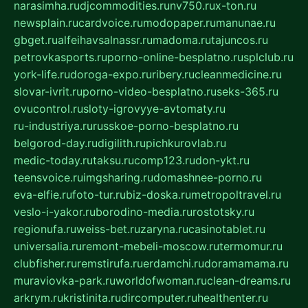
narasimha.ru
djcommodities.ru
nv750.ru
x-ton.ru
newsplain.ru
cardvoice.ru
modopaper.ru
manunae.ru
gbget.ru
alfeihavsalnassr.ru
madoma.ru
tajuncos.ru
petrovkasports.ru
porno-online-besplatno.ru
splclub.ru
york-life.ru
doroga-expo.ru
ribery.ru
cleanmedicine.ru
slovar-ivrit.ru
porno-video-besplatno.ru
seks-365.ru
ovucontrol.ru
sloty-igrovyye-avtomaty.ru
ru-industriya.ru
russkoe-porno-besplatno.ru
belgorod-day.ru
digilith.ru
pichkurovlab.ru
medic-today.ru
taksu.ru
comp123.ru
don-ykt.ru
teensvoice.ru
imgsharing.ru
domashnee-porno.ru
eva-elfie.ru
foto-tur.ru
biz-doska.ru
metropoltravel.ru
veslo-i-yakor.ru
borodino-media.ru
rostotsky.ru
regionufa.ru
weiss-bet.ru
zaryna.ru
casinotablet.ru
universalia.ru
remont-mebeli-moscow.ru
termomur.ru
clubfisher.ru
remstirufa.ru
erdamchi.ru
doramamama.ru
muraviovka-park.ru
worldofwoman.ru
clean-dreams.ru
arkrym.ru
kristinita.ru
dircomputer.ru
healthenter.ru