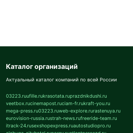
Каталог организаций
Актуальный каталог компаний по всей России
03223.ru
ufille.ru
krasotata.ru
prazdnikdushi.ru
veetbox.ru
cinemapost.ru
ciam-fr.ru
kraft-you.ru
mega-press.ru
03223.ru
web-explore.ru
rastenuya.ru
eurovision-russia.ru
strah-news.ru
freeride-team.ru
itrack-24.ru
sexshopexpress.ru
autostudiopro.ru