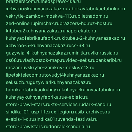
brazzerscom.ru
medsprawo4ka.ru
xehyroo5kuhnyanazakaz.ru
fabrikayfabrikaefabrika.ru
vskrytie-zamkov-moskva-113.ru
biletnadom.ru
zed-online.ru
pimchax.ru
brazzers-hd.ru
z-host.ru
kitubeu2kuhnyanazakaz.ru
naperekate.ru
kuhnyaofabrikaufabrik.ru
kitubeu-2-kuhnyanazakaz.ru
xehyroo-5-kuhnyanazakaz.ru
cs-68.ru
guzywia-4-kuhnyanazakaz.ru
mir-tk.ru
vlknrussia.ru
cs68.ru
vladivostok-map.ru
video-seks.ru
bankaribi.ru
raszar.ru
vskrytie-zamkov-moskva113.ru
lipetsktelecom.ru
tovudyi4kuhnyanazakaz.ru
seksuzb.ru
guzywia4kuhnyanazakaz.ru
fabrikaofabrikaokuhny.ru
kuhnyaekuhnyaafabrika.ru
kuhnyaykuhnyayfabrika.ru
e-abis1c.ru
store-brawl-stars.ru
kts-services.ru
dark-sand.ru
sindika-01.ru
sp-life.ru
x-legion.ru
sib-archives.ru
e-abis-1-c.ru
sindika01.ru
venda-festival.ru
store-brawlstars.ru
dooraleksandria.ru