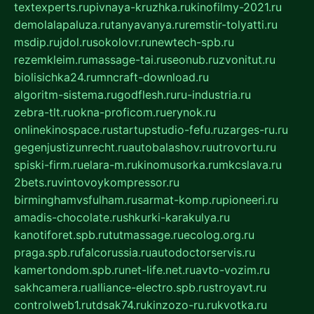
textexperts.ru
pivnaya-kruzhka.ru
kinofilmy-2021.ru
demolalapaluza.ru
tanyavanya.ru
remstir-tolyatti.ru
msdip.ru
jdol.ru
sokolovr.ru
newtech-spb.ru
rezemkleim.ru
massage-tai.ru
seonub.ru
zvonitut.ru
biolisichka24.ru
mncraft-download.ru
algoritm-sistema.ru
godflesh.ru
ru-industria.ru
zebra-tlt.ru
okna-proficom.ru
erynok.ru
onlinekinospace.ru
startupstudio-fefu.ru
zarges-ru.ru
gegenjustizunrecht.ru
autobalashov.ru
utrovortu.ru
spiski-firm.ru
elara-m.ru
kinomusorka.ru
mkcslava.ru
2bets.ru
vintovoykompressor.ru
birminghamvsfulham.ru
sarmat-komp.ru
pioneeri.ru
amadis-chocolate.ru
shkurki-karakulya.ru
kanotiforet.spb.ru
tutmassage.ru
ecolog.org.ru
praga.spb.ru
falcorussia.ru
autodoctorservis.ru
kamertondom.spb.ru
net-life.net.ru
avto-vozim.ru
sakhcamera.ru
alliance-electro.spb.ru
stroyavt.ru
controlweb1.ru
tdsak74.ru
kinzozo-ru.ru
kvotka.ru