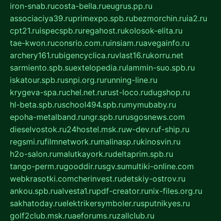
iron-snab.ru
costa-bella.ru
eugrus.pp.ru
associaciya39.ru
primexpo.spb.ru
bezmorchin.ru
ia2.ru
cpt21.ru
ispecspb.ru
regahost.ru
kolosok-elita.ru
tae-kwon.ru
consrio.com.ru
insiam.ru
avegainfo.ru
archery161.ru
bigencyclica.ru
vlast16.ru
korru.net
sarmiento.spb.su
extelopedia.ru
lammin-suo.spb.ru
iskatour.spb.ru
snpi.org.ru
running-line.ru
krygeva-spa.ru
chel.net.ru
rust-loco.ru
dugshop.ru
hl-beta.spb.ru
school494.spb.ru
mymubaby.ru
epoha-metalband.ru
ngr.spb.ru
rusgosnews.com
dieselvostok.ru
24hostel.msk.ru
w-dev.ru
f-ship.ru
regsmi.ru
filmnetwork.ru
malinasp.ru
kinosvin.ru
h2o-salon.ru
malutkayork.ru
deltaprim.spb.ru
tango-perm.ru
gooddir.ru
sgv.su
multiki-online.com
webkrasotki.com
cherinvest.ru
detskiy-ostrov.ru
ankou.spb.ru
alvesta1.ru
pdf-creator.ru
nix-files.org.ru
sakhatoday.ru
elektrikersymboler.ru
sputnikyes.ru
golf2club.msk.ru
aeforums.ru
zallclub.ru