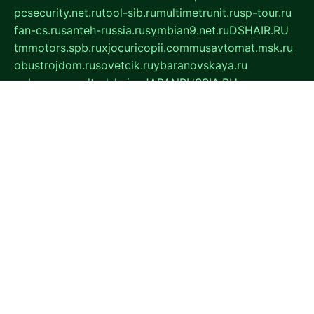
pcsecurity.net.ru
tool-sib.ru
multimetrunit.ru
sp-tour.ru
fan-cs.ru
santeh-russia.ru
symbian9.net.ru
DSHAIR.RU
tmmotors.spb.ru
xjocuricopii.com
musavtomat.msk.ru
obustrojdom.ru
sovetcik.ru
ybaranovskaya.ru
ppknews.ru
cult-alshei.ru
JAPANRUSSIA.RU
proekciyamebel.ru
imper-finans.ru
rim.org.ru
glamourai.ru
brassminus.ru
zabor-pro.ru
ftn.pp.ru
dorogoe58.ru
laimengpacker.ru
kuzova-zapchasti.ru
sageerp.ru
taxodrom.ru
dsrazvitie.ru
hardcity.net.ru
ratinghomegames.ru
topservice25.ru
gubernyan.ru
gtglasslined.ru
ii4.ru
tssport.spb.ru
andorra24.com
blackwallstreet.ru
oboimos.ru
optim-doors.com.ru
ikuch.ru
nycr.org.ru
npa21.ru
vremya-ch.spb.ru
desert000.ru
ivtorgi.ru
ifiori.ru
catalog-statei.ru
dcv.org.ru
spetsmaster174.ru
ipkameryhiseeu.ru
dum26.ru
ruspol.spb.ru
fr-opendp.ru
kam-solnyshko.ru
cheyenne-arapaho.ru
sevzapmetal.spb.ru
ted-lapidus.spb.ru
parasite-eliminator.ru