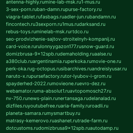
antenna-highly.ru
mine-lab-msk.ru
1-mus.ru
3-sex-porn.ru
ban-damn.ru
purse-factory.ru
viagra-tablet.ru
fasbags.ru
adler-jun.ru
bandamn.ru
fincontech.ru
3sexporn.ru
1mus.ru
darksand.ru
rebus-toys.ru
minelab-msk.ru
rtdco.ru
seo-prodvizhenie-sajtov-stroitelnyh-kompanij.ru
card-voice.ru
rulonnyygazon177.ru
snow-guard.ru
domizbrusa-9x12spb.ru
demaholding.ru
aalse.ru
a380club.ru
argentinamia.ru
perkoka.ru
movie-one.ru
perk-oka.ru
g-octopus.ru
sibarchives.ru
andreislyusar.ru
naruto-x.ru
pursefactory.ru
tor-lyubov-i-grom.ru
spayderhed-2022.ru
movieone.ru
evro-dez.ru
webamator.ru
ma-absolut1.ru
avtopomosch27.ru
nv-750.ru
news-plain.ru
nertansaga.ru
delanalad.ru
dizfiles.ru
youtubefree.ru
aria-family.ru
roadli.ru
planeta-samara.ru
mysmartbuy.ru
matrasy-kemerovo.ru
ashanet.ru
trade-farm.ru
dotcustoms.ru
domizbrusa9x12spb.ru
autodamp.ru