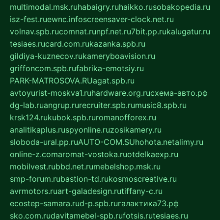
multimodal.msk.ru
habaigry.ru
haikko.ru
sobakopedia.ru
isz-fest.ru
ewnc.info
screensaver-clock.net.ru
volnav.spb.ru
comnat.ru
npf.net.ru
7bit.pp.ru
kalugatur.ru
tesiaes.ru
card.com.ru
kazanka.spb.ru
gildiya-kuznecov.ru
kameryboavision.ru
griffoncom.spb.ru
fabrika-emotsiy.ru
PARK-MATROSOVA.RU
agat.spb.ru
avtoyurist-moskva1.ru
hardware.org.ru
схема-авто.рф
dg-lab.ru
angrup.ru
recruiter.spb.ru
music8.spb.ru
krsk124.ru
kubok.spb.ru
romanofforex.ru
analitikaplus.ru
spyonline.ru
zosikamery.ru
sloboda-ural.pp.ru
AUTO-COM.SU
hohota.net
alimy.ru
online-z.com
aromat-vostoka.ru
otdelkaexp.ru
mobilvest.ru
bbd.net.ru
mebelshop.msk.ru
smp-forum.ru
bastion-td.ru
kosmoscreative.ru
avrmotors.ru
art-galadesign.ru
tiffany-c.ru
ecostep-samara.ru
d-p.spb.ru
галактика73.рф
sko.com.ru
davitamebel-spb.ru
fotsis.ru
tesiaes.ru