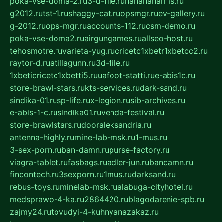
poka-vse-doma-2.ru
3-d-file.ru
hahahaharms.ru
g2012.ru
tst-1.ru
shaggy-cat.ru
opsmgr.ru
ev-gallery.ru
g-2012.ru
ops-mgr.ru
accounts-112.ru
csm-demo.ru
poka-vse-doma2.ru
airgungames.ru
allseo-host.ru
tehosmotre.ru
varieta-yug.ru
cricetc1xbetr1xbetcc2.ru
raytor-d.ru
atillagunn.ru
3d-file.ru
1xbeticricetc1xbetti5.ru
uafoot-statti.ru
e-abis1c.ru
store-brawl-stars.ru
kts-services.ru
dark-sand.ru
sindika-01.ru
sp-life.ru
x-legion.ru
sib-archives.ru
e-abis-1-c.ru
sindika01.ru
venda-festival.ru
store-brawlstars.ru
dooraleksandria.ru
antenna-highly.ru
mine-lab-msk.ru
1-mus.ru
3-sex-porn.ru
ban-damn.ru
purse-factory.ru
viagra-tablet.ru
fasbags.ru
adler-jun.ru
bandamn.ru
fincontech.ru
3sexporn.ru
1mus.ru
darksand.ru
rebus-toys.ru
minelab-msk.ru
alabuga-cityhotel.ru
medsprawo-4-ka.ru
2864420.ru
blagodarenie-spb.ru
zajmy24.ru
tovudyi-4-kuhnyanazakaz.ru