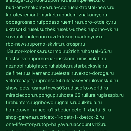
alabuga-cityhotel.ru
pornv.ru
atlantpereezd.ru
bud-em-znakomye.ru
a-cdc.ru
elektrostal-news.ru
korolevremont-market.ru
budem-znakomye.ru
oooagrosnab.ru
fpodaso.ru
emfire.ru
pro-otdelky.ru
ukrasotki.ru
seksuzbek.ru
seks-uzbek.ru
porno-vk.ru
sovratili.ru
olecoon.ru
vd-dosug.ru
adonyev.ru
rbc-news.ru
porno-skvirt.ru
krospr.ru
13autor-kolonka.ru
sormol.ru
2rich.ru
hostel-65.ru
hostserve.ru
porno-na-russkom.ru
mishinlab.ru
neznobi.ru
bigfatcc.ru
habble.ru
starbucksvia.ru
delfinet.ru
silvernano.ru
elestal.ru
vektor-doroga.ru
velotrenajery.ru
pronso54.ru
lenasever.ru
lovinskix.ru
show-pets.ru
smartnews03.ru
discofoxworld.ru
miraclecoon.ru
pongup.ru
hostel65.ru
liura.ru
glasspb.ru
firehunters.ru
gribowo.ru
gnalis.ru
bulkitula.ru
hometown-france.ru
1-xbeticricetc-1-xbetti-5.ru
shop-garena.ru
cricetc-1-xbetr-1-xbetcc-2.ru
one-life-story.ru
top-halyava.ru
accounts112.ru