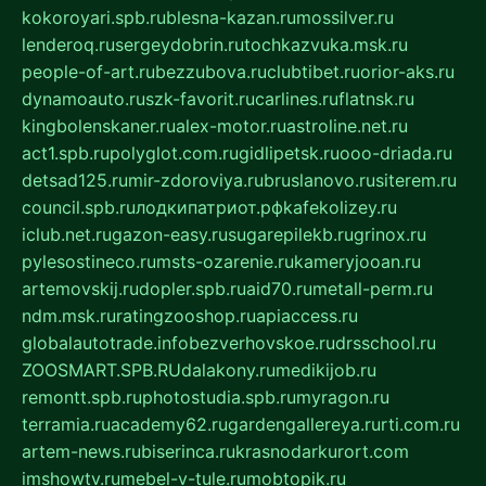
kokoroyari.spb.ru
blesna-kazan.ru
mossilver.ru
lenderoq.ru
sergeydobrin.ru
tochkazvuka.msk.ru
people-of-art.ru
bezzubova.ru
clubtibet.ru
orior-aks.ru
dynamoauto.ru
szk-favorit.ru
carlines.ru
flatnsk.ru
kingbolenskaner.ru
alex-motor.ru
astroline.net.ru
act1.spb.ru
polyglot.com.ru
gidlipetsk.ru
ooo-driada.ru
detsad125.ru
mir-zdoroviya.ru
bruslanovo.ru
siterem.ru
council.spb.ru
лодкипатриот.рф
kafekolizey.ru
iclub.net.ru
gazon-easy.ru
sugarepilekb.ru
grinox.ru
pylesostineco.ru
msts-ozarenie.ru
kameryjooan.ru
artemovskij.ru
dopler.spb.ru
aid70.ru
metall-perm.ru
ndm.msk.ru
ratingzooshop.ru
apiaccess.ru
globalautotrade.info
bezverhovskoe.ru
drsschool.ru
ZOOSMART.SPB.RU
dalakony.ru
medikijob.ru
remontt.spb.ru
photostudia.spb.ru
myragon.ru
terramia.ru
academy62.ru
gardengallereya.ru
rti.com.ru
artem-news.ru
biserinca.ru
krasnodarkurort.com
imshowtv.ru
mebel-v-tule.ru
mobtopik.ru