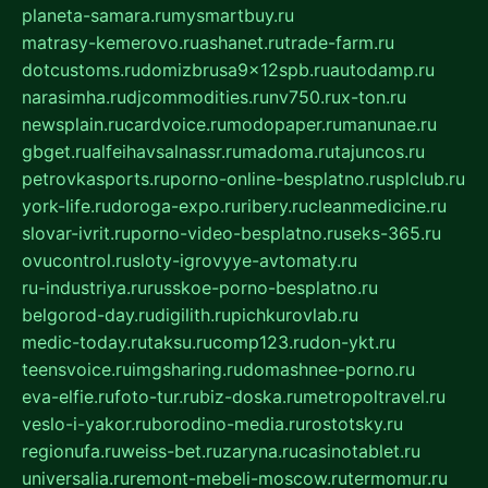
planeta-samara.ru
mysmartbuy.ru
matrasy-kemerovo.ru
ashanet.ru
trade-farm.ru
dotcustoms.ru
domizbrusa9x12spb.ru
autodamp.ru
narasimha.ru
djcommodities.ru
nv750.ru
x-ton.ru
newsplain.ru
cardvoice.ru
modopaper.ru
manunae.ru
gbget.ru
alfeihavsalnassr.ru
madoma.ru
tajuncos.ru
petrovkasports.ru
porno-online-besplatno.ru
splclub.ru
york-life.ru
doroga-expo.ru
ribery.ru
cleanmedicine.ru
slovar-ivrit.ru
porno-video-besplatno.ru
seks-365.ru
ovucontrol.ru
sloty-igrovyye-avtomaty.ru
ru-industriya.ru
russkoe-porno-besplatno.ru
belgorod-day.ru
digilith.ru
pichkurovlab.ru
medic-today.ru
taksu.ru
comp123.ru
don-ykt.ru
teensvoice.ru
imgsharing.ru
domashnee-porno.ru
eva-elfie.ru
foto-tur.ru
biz-doska.ru
metropoltravel.ru
veslo-i-yakor.ru
borodino-media.ru
rostotsky.ru
regionufa.ru
weiss-bet.ru
zaryna.ru
casinotablet.ru
universalia.ru
remont-mebeli-moscow.ru
termomur.ru