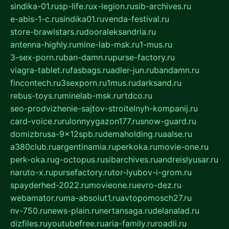
sindika-01.ru
sp-life.ru
x-legion.ru
sib-archives.ru
e-abis-1-c.ru
sindika01.ru
venda-festival.ru
store-brawlstars.ru
dooraleksandria.ru
antenna-highly.ru
mine-lab-msk.ru
1-mus.ru
3-sex-porn.ru
ban-damn.ru
purse-factory.ru
viagra-tablet.ru
fasbags.ru
adler-jun.ru
bandamn.ru
fincontech.ru
3sexporn.ru
1mus.ru
darksand.ru
rebus-toys.ru
minelab-msk.ru
rtdco.ru
seo-prodvizhenie-sajtov-stroitelnyh-kompanij.ru
card-voice.ru
rulonnyygazon177.ru
snow-guard.ru
domizbrusa-9x12spb.ru
demaholding.ru
aalse.ru
a380club.ru
argentinamia.ru
perkoka.ru
movie-one.ru
perk-oka.ru
g-octopus.ru
sibarchives.ru
andreislyusar.ru
naruto-x.ru
pursefactory.ru
tor-lyubov-i-grom.ru
spayderhed-2022.ru
movieone.ru
evro-dez.ru
webamator.ru
ma-absolut1.ru
avtopomosch27.ru
nv-750.ru
news-plain.ru
nertansaga.ru
delanalad.ru
dizfiles.ru
youtubefree.ru
aria-family.ru
roadli.ru