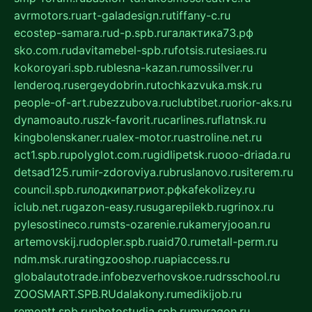
avrmotors.ru
art-galadesign.ru
tiffany-c.ru
ecostep-samara.ru
d-p.spb.ru
галактика73.рф
sko.com.ru
davitamebel-spb.ru
fotsis.ru
tesiaes.ru
kokoroyari.spb.ru
blesna-kazan.ru
mossilver.ru
lenderoq.ru
sergeydobrin.ru
tochkazvuka.msk.ru
people-of-art.ru
bezzubova.ru
clubtibet.ru
orior-aks.ru
dynamoauto.ru
szk-favorit.ru
carlines.ru
flatnsk.ru
kingbolenskaner.ru
alex-motor.ru
astroline.net.ru
act1.spb.ru
polyglot.com.ru
gidlipetsk.ru
ooo-driada.ru
detsad125.ru
mir-zdoroviya.ru
bruslanovo.ru
siterem.ru
council.spb.ru
лодкипатриот.рф
kafekolizey.ru
iclub.net.ru
gazon-easy.ru
sugarepilekb.ru
grinox.ru
pylesostineco.ru
msts-ozarenie.ru
kameryjooan.ru
artemovskij.ru
dopler.spb.ru
aid70.ru
metall-perm.ru
ndm.msk.ru
ratingzooshop.ru
apiaccess.ru
globalautotrade.info
bezverhovskoe.ru
drsschool.ru
ZOOSMART.SPB.RU
dalakony.ru
medikijob.ru
remontt.spb.ru
photostudia.spb.ru
myragon.ru