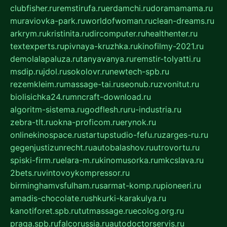
clubfisher.ru
remstirufa.ru
erdamchi.ru
doramamama.ru
muraviovka-park.ru
worldofwoman.ru
clean-dreams.ru
arkrym.ru
kristinita.ru
dircomputer.ru
healthenter.ru
textexperts.ru
pivnaya-kruzhka.ru
kinofilmy-2021.ru
demolalapaluza.ru
tanyavanya.ru
remstir-tolyatti.ru
msdip.ru
jdol.ru
sokolovr.ru
newtech-spb.ru
rezemkleim.ru
massage-tai.ru
seonub.ru
zvonitut.ru
biolisichka24.ru
mncraft-download.ru
algoritm-sistema.ru
godflesh.ru
ru-industria.ru
zebra-tlt.ru
okna-proficom.ru
erynok.ru
onlinekinospace.ru
startupstudio-fefu.ru
zarges-ru.ru
gegenjustizunrecht.ru
autobalashov.ru
utrovortu.ru
spiski-firm.ru
elara-m.ru
kinomusorka.ru
mkcslava.ru
2bets.ru
vintovoykompressor.ru
birminghamvsfulham.ru
sarmat-komp.ru
pioneeri.ru
amadis-chocolate.ru
shkurki-karakulya.ru
kanotiforet.spb.ru
tutmassage.ru
ecolog.org.ru
praga.spb.ru
falcorussia.ru
autodoctorservis.ru