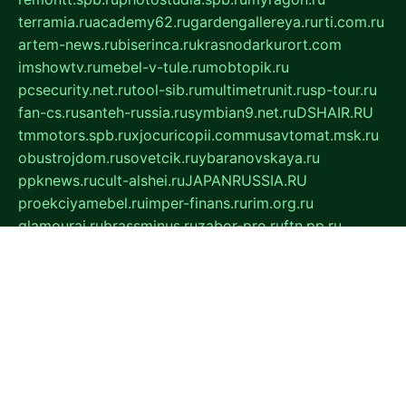
terramia.ru
academy62.ru
gardengallereya.ru
rti.com.ru
artem-news.ru
biserinca.ru
krasnodarkurort.com
imshowtv.ru
mebel-v-tule.ru
mobtopik.ru
pcsecurity.net.ru
tool-sib.ru
multimetrunit.ru
sp-tour.ru
fan-cs.ru
santeh-russia.ru
symbian9.net.ru
DSHAIR.RU
tmmotors.spb.ru
xjocuricopii.com
musavtomat.msk.ru
obustrojdom.ru
sovetcik.ru
ybaranovskaya.ru
ppknews.ru
cult-alshei.ru
JAPANRUSSIA.RU
proekciyamebel.ru
imper-finans.ru
rim.org.ru
glamourai.ru
brassminus.ru
zabor-pro.ru
ftn.pp.ru
dorogoe58.ru
laimengpacker.ru
kuzova-zapchasti.ru
sageerp.ru
taxodrom.ru
dsrazvitie.ru
hardcity.net.ru
ratinghomegames.ru
topservice25.ru
gubernyan.ru
gtglasslined.ru
ii4.ru
tssport.spb.ru
andorra24.com
blackwallstreet.ru
oboimos.ru
optim-doors.com.ru
ikuch.ru
nycr.org.ru
npa21.ru
vremya-ch.spb.ru
desert000.ru
ivtorgi.ru
ifiori.ru
catalog-statei.ru