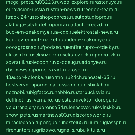
mega-press.ru
03223.ru
web-explore.ru
rastenuya.ru
eurovision-russia.ru
strah-news.ru
freeride-team.ru
itrack-24.ru
sexshopexpress.ru
autostudiopro.ru
alabuga-cityhotel.ru
pornv.ru
atlantpereezd.ru
bud-em-znakomye.ru
a-cdc.ru
elektrostal-news.ru
korolevremont-market.ru
budem-znakomye.ru
oooagrosnab.ru
fpodaso.ru
emfire.ru
pro-otdelky.ru
ukrasotki.ru
seksuzbek.ru
seks-uzbek.ru
porno-vk.ru
sovratili.ru
olecoon.ru
vd-dosug.ru
adonyev.ru
rbc-news.ru
porno-skvirt.ru
krospr.ru
13autor-kolonka.ru
sormol.ru
2rich.ru
hostel-65.ru
hostserve.ru
porno-na-russkom.ru
mishinlab.ru
neznobi.ru
bigfatcc.ru
habble.ru
starbucksvia.ru
delfinet.ru
silvernano.ru
elestal.ru
vektor-doroga.ru
velotrenajery.ru
pronso54.ru
lenasever.ru
lovinskix.ru
show-pets.ru
smartnews03.ru
discofoxworld.ru
miraclecoon.ru
pongup.ru
hostel65.ru
liura.ru
glasspb.ru
firehunters.ru
gribowo.ru
gnalis.ru
bulkitula.ru