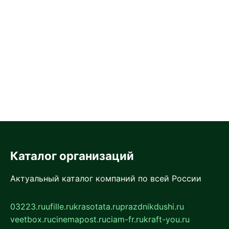
Каталог организаций
Актуальный каталог компаний по всей России
03223.ru
ufille.ru
krasotata.ru
prazdnikdushi.ru
veetbox.ru
cinemapost.ru
ciam-fr.ru
kraft-you.ru