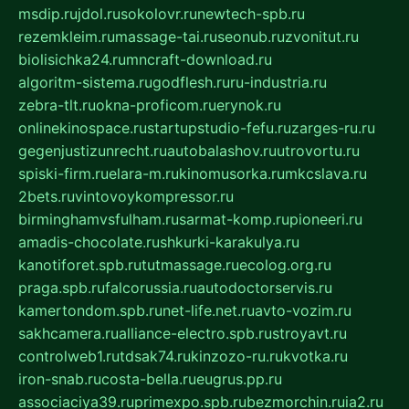
msdip.ru
jdol.ru
sokolovr.ru
newtech-spb.ru
rezemkleim.ru
massage-tai.ru
seonub.ru
zvonitut.ru
biolisichka24.ru
mncraft-download.ru
algoritm-sistema.ru
godflesh.ru
ru-industria.ru
zebra-tlt.ru
okna-proficom.ru
erynok.ru
onlinekinospace.ru
startupstudio-fefu.ru
zarges-ru.ru
gegenjustizunrecht.ru
autobalashov.ru
utrovortu.ru
spiski-firm.ru
elara-m.ru
kinomusorka.ru
mkcslava.ru
2bets.ru
vintovoykompressor.ru
birminghamvsfulham.ru
sarmat-komp.ru
pioneeri.ru
amadis-chocolate.ru
shkurki-karakulya.ru
kanotiforet.spb.ru
tutmassage.ru
ecolog.org.ru
praga.spb.ru
falcorussia.ru
autodoctorservis.ru
kamertondom.spb.ru
net-life.net.ru
avto-vozim.ru
sakhcamera.ru
alliance-electro.spb.ru
stroyavt.ru
controlweb1.ru
tdsak74.ru
kinzozo-ru.ru
kvotka.ru
iron-snab.ru
costa-bella.ru
eugrus.pp.ru
associaciya39.ru
primexpo.spb.ru
bezmorchin.ru
ia2.ru