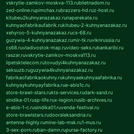
vskrytie-zamkov-moskva-113.ru
biletnadom.ru
zed-online.ru
pimchax.ru
brazzers-hd.ru
z-host.ru
kitubeu2kuhnyanazakaz.ru
naperekate.ru
kuhnyaofabrikaufabrik.ru
kitubeu-2-kuhnyanazakaz.ru
xehyroo-5-kuhnyanazakaz.ru
cs-68.ru
guzywia-4-kuhnyanazakaz.ru
mir-tk.ru
vlknrussia.ru
cs68.ru
vladivostok-map.ru
video-seks.ru
bankaribi.ru
raszar.ru
vskrytie-zamkov-moskva113.ru
lipetsktelecom.ru
tovudyi4kuhnyanazakaz.ru
seksuzb.ru
guzywia4kuhnyanazakaz.ru
fabrikaofabrikaokuhny.ru
kuhnyaekuhnyaafabrika.ru
kuhnyaykuhnyayfabrika.ru
e-abis1c.ru
store-brawl-stars.ru
kts-services.ru
dark-sand.ru
sindika-01.ru
sp-life.ru
x-legion.ru
sib-archives.ru
e-abis-1-c.ru
sindika01.ru
venda-festival.ru
store-brawlstars.ru
dooraleksandria.ru
antenna-highly.ru
mine-lab-msk.ru
1-mus.ru
3-sex-porn.ru
ban-damn.ru
purse-factory.ru