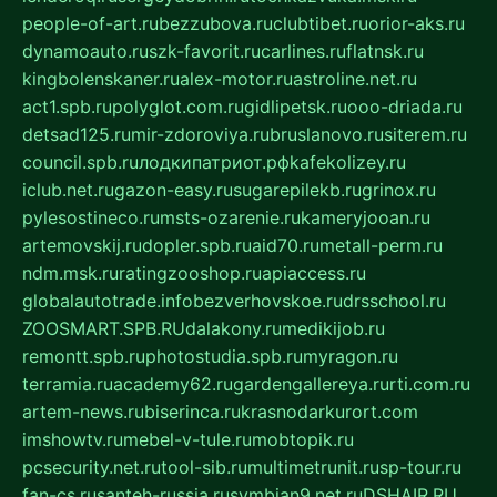
people-of-art.ru
bezzubova.ru
clubtibet.ru
orior-aks.ru
dynamoauto.ru
szk-favorit.ru
carlines.ru
flatnsk.ru
kingbolenskaner.ru
alex-motor.ru
astroline.net.ru
act1.spb.ru
polyglot.com.ru
gidlipetsk.ru
ooo-driada.ru
detsad125.ru
mir-zdoroviya.ru
bruslanovo.ru
siterem.ru
council.spb.ru
лодкипатриот.рф
kafekolizey.ru
iclub.net.ru
gazon-easy.ru
sugarepilekb.ru
grinox.ru
pylesostineco.ru
msts-ozarenie.ru
kameryjooan.ru
artemovskij.ru
dopler.spb.ru
aid70.ru
metall-perm.ru
ndm.msk.ru
ratingzooshop.ru
apiaccess.ru
globalautotrade.info
bezverhovskoe.ru
drsschool.ru
ZOOSMART.SPB.RU
dalakony.ru
medikijob.ru
remontt.spb.ru
photostudia.spb.ru
myragon.ru
terramia.ru
academy62.ru
gardengallereya.ru
rti.com.ru
artem-news.ru
biserinca.ru
krasnodarkurort.com
imshowtv.ru
mebel-v-tule.ru
mobtopik.ru
pcsecurity.net.ru
tool-sib.ru
multimetrunit.ru
sp-tour.ru
fan-cs.ru
santeh-russia.ru
symbian9.net.ru
DSHAIR.RU