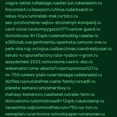
viagra-tablet.ru
fasbags.ru
adler-jun.ru
bandamn.ru
fincontech.ru
3sexporn.ru
1mus.ru
darksand.ru
rebus-toys.ru
minelab-msk.ru
rtdco.ru
seo-prodvizhenie-sajtov-stroitelnyh-kompanij.ru
card-voice.ru
rulonnyygazon177.ru
snow-guard.ru
domizbrusa-9x12spb.ru
demaholding.ru
aalse.ru
a380club.ru
argentinamia.ru
perkoka.ru
movie-one.ru
perk-oka.ru
g-octopus.ru
sibarchives.ru
andreislyusar.ru
naruto-x.ru
pursefactory.ru
tor-lyubov-i-grom.ru
spayderhed-2022.ru
movieone.ru
evro-dez.ru
webamator.ru
ma-absolut1.ru
avtopomosch27.ru
nv-750.ru
news-plain.ru
nertansaga.ru
delanalad.ru
dizfiles.ru
youtubefree.ru
aria-family.ru
roadli.ru
planeta-samara.ru
mysmartbuy.ru
matrasy-kemerovo.ru
ashanet.ru
trade-farm.ru
dotcustoms.ru
domizbrusa9x12spb.ru
autodamp.ru
narasimha.ru
djcommodities.ru
nv750.ru
x-ton.ru
newsplain.ru
cardvoice.ru
modopaper.ru
manunae.ru