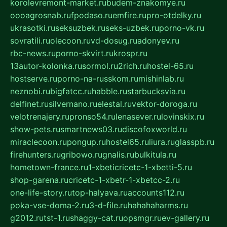
korolevremont-market.ru
budem-znakomye.ru
oooagrosnab.ru
fpodaso.ru
emfire.ru
pro-otdelky.ru
ukrasotki.ru
seksuzbek.ru
seks-uzbek.ru
porno-vk.ru
sovratili.ru
olecoon.ru
vd-dosug.ru
adonyev.ru
rbc-news.ru
porno-skvirt.ru
krospr.ru
13autor-kolonka.ru
sormol.ru
2rich.ru
hostel-65.ru
hostserve.ru
porno-na-russkom.ru
mishinlab.ru
neznobi.ru
bigfatcc.ru
habble.ru
starbucksvia.ru
delfinet.ru
silvernano.ru
elestal.ru
vektor-doroga.ru
velotrenajery.ru
pronso54.ru
lenasever.ru
lovinskix.ru
show-pets.ru
smartnews03.ru
discofoxworld.ru
miraclecoon.ru
pongup.ru
hostel65.ru
liura.ru
glasspb.ru
firehunters.ru
gribowo.ru
gnalis.ru
bulkitula.ru
hometown-france.ru
1-xbeticricetc-1-xbetti-5.ru
shop-garena.ru
cricetc-1-xbetr-1-xbetcc-2.ru
one-life-story.ru
top-halyava.ru
accounts112.ru
poka-vse-doma-2.ru
3-d-file.ru
hahahaharms.ru
g2012.ru
tst-1.ru
shaggy-cat.ru
opsmgr.ru
ev-gallery.ru