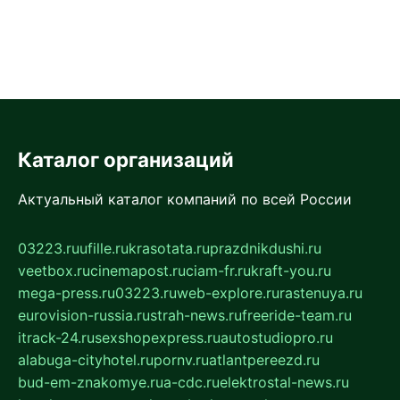
Каталог организаций
Актуальный каталог компаний по всей России
03223.ru
ufille.ru
krasotata.ru
prazdnikdushi.ru
veetbox.ru
cinemapost.ru
ciam-fr.ru
kraft-you.ru
mega-press.ru
03223.ru
web-explore.ru
rastenuya.ru
eurovision-russia.ru
strah-news.ru
freeride-team.ru
itrack-24.ru
sexshopexpress.ru
autostudiopro.ru
alabuga-cityhotel.ru
pornv.ru
atlantpereezd.ru
bud-em-znakomye.ru
a-cdc.ru
elektrostal-news.ru