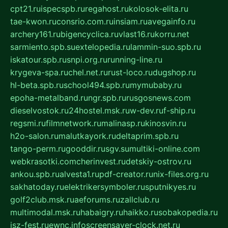
cpt21.ru
ispecspb.ru
regahost.ru
kolosok-elita.ru
tae-kwon.ru
consrio.com.ru
insiam.ru
avegainfo.ru
archery161.ru
bigencyclica.ru
vlast16.ru
korru.net
sarmiento.spb.su
extelopedia.ru
lammin-suo.spb.ru
iskatour.spb.ru
snpi.org.ru
running-line.ru
krygeva-spa.ru
chel.net.ru
rust-loco.ru
dugshop.ru
hl-beta.spb.ru
school494.spb.ru
mymubaby.ru
epoha-metalband.ru
ngr.spb.ru
rusgosnews.com
dieselvostok.ru
24hostel.msk.ru
w-dev.ru
f-ship.ru
regsmi.ru
filmnetwork.ru
malinasp.ru
kinosvin.ru
h2o-salon.ru
malutkayork.ru
deltaprim.spb.ru
tango-perm.ru
gooddir.ru
sgv.su
multiki-online.com
webkrasotki.com
cherinvest.ru
detskiy-ostrov.ru
ankou.spb.ru
alvesta1.ru
pdf-creator.ru
nix-files.org.ru
sakhatoday.ru
elektrikersymboler.ru
sputnikyes.ru
golf2club.msk.ru
aeforums.ru
zallclub.ru
multimodal.msk.ru
habaigry.ru
haikko.ru
sobakopedia.ru
isz-fest.ru
ewnc.info
screensaver-clock.net.ru