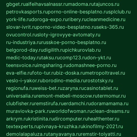
gbget.ru
alfeihavsalnassr.ru
madoma.ru
tajuncos.ru
petrovkasports.ru
porno-online-besplatno.ru
splclub.ru
york-life.ru
doroga-expo.ru
ribery.ru
cleanmedicine.ru
slovar-ivrit.ru
porno-video-besplatno.ru
seks-365.ru
ovucontrol.ru
sloty-igrovyye-avtomaty.ru
ru-industriya.ru
russkoe-porno-besplatno.ru
belgorod-day.ru
digilith.ru
pichkurovlab.ru
medic-today.ru
taksu.ru
comp123.ru
don-ykt.ru
teensvoice.ru
imgsharing.ru
domashnee-porno.ru
eva-elfie.ru
foto-tur.ru
biz-doska.ru
metropoltravel.ru
veslo-i-yakor.ru
borodino-media.ru
rostotsky.ru
regionufa.ru
weiss-bet.ru
zaryna.ru
casinotablet.ru
universalia.ru
remont-mebeli-moscow.ru
termomur.ru
clubfisher.ru
remstirufa.ru
erdamchi.ru
doramamama.ru
muraviovka-park.ru
worldofwoman.ru
clean-dreams.ru
arkrym.ru
kristinita.ru
dircomputer.ru
healthenter.ru
textexperts.ru
pivnaya-kruzhka.ru
kinofilmy-2021.ru
demolalapaluza.ru
tanyavanya.ru
remstir-tolyatti.ru