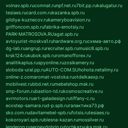
volnav.spb.ru
comnat.ru
npf.net.ru
7bit.pp.ru
kalugatur.ru
tesiaes.ru
card.com.ru
kazanka.spb.ru
gildiya-kuznecov.ru
kameryboavision.ru
griffoncom.spb.ru
fabrika-emotsiy.ru
PARK-MATROSOVA.RU
agat.spb.ru
avtoyurist-moskva1.ru
hardware.org.ru
схема-авто.рф
dg-lab.ru
angrup.ru
recruiter.spb.ru
music8.spb.ru
krsk124.ru
kubok.spb.ru
romanofforex.ru
analitikaplus.ru
spyonline.ru
zosikamery.ru
sloboda-ural.pp.ru
AUTO-COM.SU
hohota.net
alimy.ru
online-z.com
aromat-vostoka.ru
otdelkaexp.ru
mobilvest.ru
bbd.net.ru
mebelshop.msk.ru
smp-forum.ru
bastion-td.ru
kosmoscreative.ru
avrmotors.ru
art-galadesign.ru
tiffany-c.ru
ecostep-samara.ru
d-p.spb.ru
галактика73.рф
sko.com.ru
davitamebel-spb.ru
fotsis.ru
tesiaes.ru
kokoroyari.spb.ru
blesna-kazan.ru
mossilver.ru
lenderoq.ru
sergeydobrin.ru
tochkazvuka.msk.ru