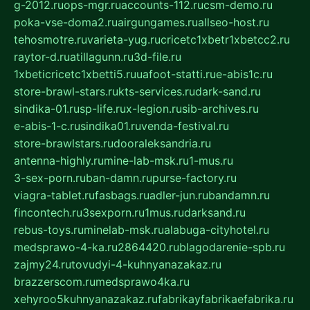
g-2012.ru
ops-mgr.ru
accounts-112.ru
csm-demo.ru
poka-vse-doma2.ru
airgungames.ru
allseo-host.ru
tehosmotre.ru
varieta-yug.ru
cricetc1xbetr1xbetcc2.ru
raytor-d.ru
atillagunn.ru
3d-file.ru
1xbeticricetc1xbetti5.ru
uafoot-statti.ru
e-abis1c.ru
store-brawl-stars.ru
kts-services.ru
dark-sand.ru
sindika-01.ru
sp-life.ru
x-legion.ru
sib-archives.ru
e-abis-1-c.ru
sindika01.ru
venda-festival.ru
store-brawlstars.ru
dooraleksandria.ru
antenna-highly.ru
mine-lab-msk.ru
1-mus.ru
3-sex-porn.ru
ban-damn.ru
purse-factory.ru
viagra-tablet.ru
fasbags.ru
adler-jun.ru
bandamn.ru
fincontech.ru
3sexporn.ru
1mus.ru
darksand.ru
rebus-toys.ru
minelab-msk.ru
alabuga-cityhotel.ru
medsprawo-4-ka.ru
2864420.ru
blagodarenie-spb.ru
zajmy24.ru
tovudyi-4-kuhnyanazakaz.ru
brazzerscom.ru
medsprawo4ka.ru
xehyroo5kuhnyanazakaz.ru
fabrikayfabrikaefabrika.ru