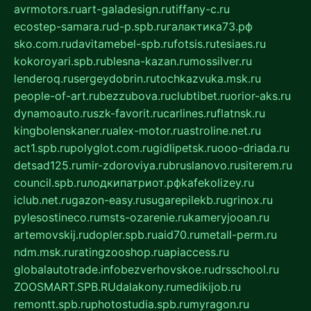
avrmotors.ru
art-galadesign.ru
tiffany-c.ru
ecostep-samara.ru
d-p.spb.ru
галактика73.рф
sko.com.ru
davitamebel-spb.ru
fotsis.ru
tesiaes.ru
kokoroyari.spb.ru
blesna-kazan.ru
mossilver.ru
lenderoq.ru
sergeydobrin.ru
tochkazvuka.msk.ru
people-of-art.ru
bezzubova.ru
clubtibet.ru
orior-aks.ru
dynamoauto.ru
szk-favorit.ru
carlines.ru
flatnsk.ru
kingbolenskaner.ru
alex-motor.ru
astroline.net.ru
act1.spb.ru
polyglot.com.ru
gidlipetsk.ru
ooo-driada.ru
detsad125.ru
mir-zdoroviya.ru
bruslanovo.ru
siterem.ru
council.spb.ru
лодкипатриот.рф
kafekolizey.ru
iclub.net.ru
gazon-easy.ru
sugarepilekb.ru
grinox.ru
pylesostineco.ru
msts-ozarenie.ru
kameryjooan.ru
artemovskij.ru
dopler.spb.ru
aid70.ru
metall-perm.ru
ndm.msk.ru
ratingzooshop.ru
apiaccess.ru
globalautotrade.info
bezverhovskoe.ru
drsschool.ru
ZOOSMART.SPB.RU
dalakony.ru
medikijob.ru
remontt.spb.ru
photostudia.spb.ru
myragon.ru