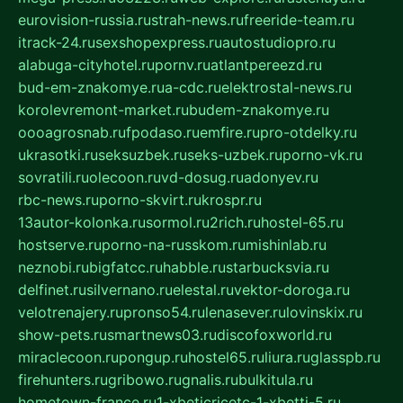
eurovision-russia.ru
strah-news.ru
freeride-team.ru
itrack-24.ru
sexshopexpress.ru
autostudiopro.ru
alabuga-cityhotel.ru
pornv.ru
atlantpereezd.ru
bud-em-znakomye.ru
a-cdc.ru
elektrostal-news.ru
korolevremont-market.ru
budem-znakomye.ru
oooagrosnab.ru
fpodaso.ru
emfire.ru
pro-otdelky.ru
ukrasotki.ru
seksuzbek.ru
seks-uzbek.ru
porno-vk.ru
sovratili.ru
olecoon.ru
vd-dosug.ru
adonyev.ru
rbc-news.ru
porno-skvirt.ru
krospr.ru
13autor-kolonka.ru
sormol.ru
2rich.ru
hostel-65.ru
hostserve.ru
porno-na-russkom.ru
mishinlab.ru
neznobi.ru
bigfatcc.ru
habble.ru
starbucksvia.ru
delfinet.ru
silvernano.ru
elestal.ru
vektor-doroga.ru
velotrenajery.ru
pronso54.ru
lenasever.ru
lovinskix.ru
show-pets.ru
smartnews03.ru
discofoxworld.ru
miraclecoon.ru
pongup.ru
hostel65.ru
liura.ru
glasspb.ru
firehunters.ru
gribowo.ru
gnalis.ru
bulkitula.ru
hometown-france.ru
1-xbeticricetc-1-xbetti-5.ru