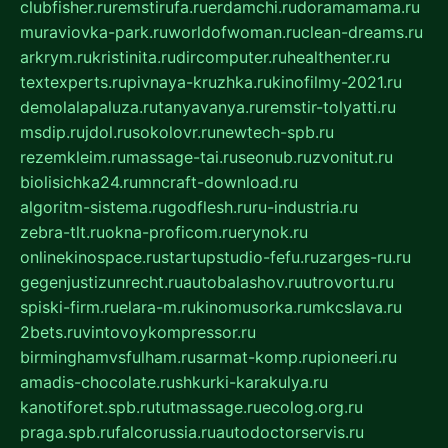
clubfisher.ru
remstirufa.ru
erdamchi.ru
doramamama.ru
muraviovka-park.ru
worldofwoman.ru
clean-dreams.ru
arkrym.ru
kristinita.ru
dircomputer.ru
healthenter.ru
textexperts.ru
pivnaya-kruzhka.ru
kinofilmy-2021.ru
demolalapaluza.ru
tanyavanya.ru
remstir-tolyatti.ru
msdip.ru
jdol.ru
sokolovr.ru
newtech-spb.ru
rezemkleim.ru
massage-tai.ru
seonub.ru
zvonitut.ru
biolisichka24.ru
mncraft-download.ru
algoritm-sistema.ru
godflesh.ru
ru-industria.ru
zebra-tlt.ru
okna-proficom.ru
erynok.ru
onlinekinospace.ru
startupstudio-fefu.ru
zarges-ru.ru
gegenjustizunrecht.ru
autobalashov.ru
utrovortu.ru
spiski-firm.ru
elara-m.ru
kinomusorka.ru
mkcslava.ru
2bets.ru
vintovoykompressor.ru
birminghamvsfulham.ru
sarmat-komp.ru
pioneeri.ru
amadis-chocolate.ru
shkurki-karakulya.ru
kanotiforet.spb.ru
tutmassage.ru
ecolog.org.ru
praga.spb.ru
falcorussia.ru
autodoctorservis.ru