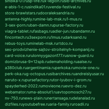
sindika-01.ru
sp-life.ru
x-legion.ru
sib-archives.ru
e-abis-1-c.ru
sindika01.ru
venda-festival.ru
store-brawlstars.ru
dooraleksandria.ru
antenna-highly.ru
mine-lab-msk.ru
1-mus.ru
3-sex-porn.ru
ban-damn.ru
purse-factory.ru
viagra-tablet.ru
fasbags.ru
adler-jun.ru
bandamn.ru
fincontech.ru
3sexporn.ru
1mus.ru
darksand.ru
rebus-toys.ru
minelab-msk.ru
rtdco.ru
seo-prodvizhenie-sajtov-stroitelnyh-kompanij.ru
card-voice.ru
rulonnyygazon177.ru
snow-guard.ru
domizbrusa-9x12spb.ru
demaholding.ru
aalse.ru
a380club.ru
argentinamia.ru
perkoka.ru
movie-one.ru
perk-oka.ru
g-octopus.ru
sibarchives.ru
andreislyusar.ru
naruto-x.ru
pursefactory.ru
tor-lyubov-i-grom.ru
spayderhed-2022.ru
movieone.ru
evro-dez.ru
webamator.ru
ma-absolut1.ru
avtopomosch27.ru
nv-750.ru
news-plain.ru
nertansaga.ru
delanalad.ru
dizfiles.ru
youtubefree.ru
aria-family.ru
roadli.ru