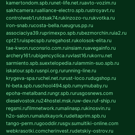
kamertondom.spb.ru
net-life.net.ru
avto-vozim.ru
sakhcamera.ru
alliance-electro.spb.ru
stroyavt.ru
controlweb1.ru
tdsak74.ru
kinzozo-ru.ru
kvotka.ru
iron-snab.ru
costa-bella.ru
eugrus.pp.ru
associaciya39.ru
primexpo.spb.ru
bezmorchin.ru
ia2.ru
cpt21.ru
ispecspb.ru
regahost.ru
kolosok-elita.ru
tae-kwon.ru
consrio.com.ru
insiam.ru
avegainfo.ru
archery161.ru
bigencyclica.ru
vlast16.ru
korru.net
sarmiento.spb.su
extelopedia.ru
lammin-suo.spb.ru
iskatour.spb.ru
snpi.org.ru
running-line.ru
krygeva-spa.ru
chel.net.ru
rust-loco.ru
dugshop.ru
hl-beta.spb.ru
school494.spb.ru
mymubaby.ru
epoha-metalband.ru
ngr.spb.ru
rusgosnews.com
dieselvostok.ru
24hostel.msk.ru
w-dev.ru
f-ship.ru
regsmi.ru
filmnetwork.ru
malinasp.ru
kinosvin.ru
h2o-salon.ru
malutkayork.ru
deltaprim.spb.ru
tango-perm.ru
gooddir.ru
sgv.su
multiki-online.com
webkrasotki.com
cherinvest.ru
detskiy-ostrov.ru