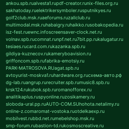
ankou.spb.ru
alvesta1.ru
pdf-creator.ru
nix-files.org.ru
sakhatoday.ru
elektrikersymboler.ru
sputnikyes.ru
golf2club.msk.ru
aeforums.ru
zallclub.ru
multimodal.msk.ru
habaigry.ru
haikko.ru
sobakopedia.ru
isz-fest.ru
ewnc.info
screensaver-clock.net.ru
volnav.spb.ru
comnat.ru
npf.net.ru
7bit.pp.ru
kalugatur.ru
tesiaes.ru
card.com.ru
kazanka.spb.ru
gildiya-kuznecov.ru
kameryboavision.ru
griffoncom.spb.ru
fabrika-emotsiy.ru
PARK-MATROSOVA.RU
agat.spb.ru
avtoyurist-moskva1.ru
hardware.org.ru
схема-авто.рф
dg-lab.ru
angrup.ru
recruiter.spb.ru
music8.spb.ru
krsk124.ru
kubok.spb.ru
romanofforex.ru
analitikaplus.ru
spyonline.ru
zosikamery.ru
sloboda-ural.pp.ru
AUTO-COM.SU
hohota.net
alimy.ru
online-z.com
aromat-vostoka.ru
otdelkaexp.ru
mobilvest.ru
bbd.net.ru
mebelshop.msk.ru
smp-forum.ru
bastion-td.ru
kosmoscreative.ru