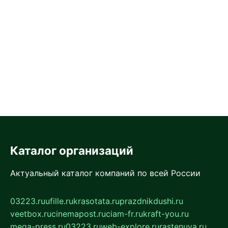
Каталог организаций
Актуальный каталог компаний по всей России
03223.ru
ufille.ru
krasotata.ru
prazdnikdushi.ru
veetbox.ru
cinemapost.ru
ciam-fr.ru
kraft-you.ru
mega-press.ru
03223.ru
web-explore.ru
rastenuya.ru