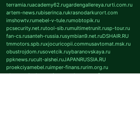
terramia.ru
academy62.ru
gardengallereya.ru
rti.com.ru
artem-news.ru
biserinca.ru
krasnodarkurort.com
imshowtv.ru
mebel-v-tule.ru
mobtopik.ru
pcsecurity.net.ru
tool-sib.ru
multimetrunit.ru
sp-tour.ru
fan-cs.ru
santeh-russia.ru
symbian9.net.ru
DSHAIR.RU
tmmotors.spb.ru
xjocuricopii.com
musavtomat.msk.ru
obustrojdom.ru
sovetcik.ru
ybaranovskaya.ru
ppknews.ru
cult-alshei.ru
JAPANRUSSIA.RU
proekciyamebel.ru
imper-finans.ru
rim.org.ru
glamourai.ru
brassminus.ru
zabor-pro.ru
ftn.pp.ru
dorogoe58.ru
laimengpacker.ru
kuzova-zapchasti.ru
sageerp.ru
taxodrom.ru
dsrazvitie.ru
hardcity.net.ru
ratinghomegames.ru
topservice25.ru
gubernyan.ru
gtglasslined.ru
ii4.ru
tssport.spb.ru
andorra24.com
blackwallstreet.ru
oboimos.ru
optim-doors.com.ru
ikuch.ru
nycr.org.ru
npa21.ru
vremya-ch.spb.ru
desert000.ru
ivtorgi.ru
ifiori.ru
catalog-statei.ru
dcv.org.ru
spetsmaster174.ru
ipkameryhiseeu.ru