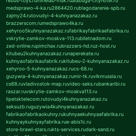
rebus-toys.ru
minelab-msk.ru
alabuga-cityhotel.ru
medsprawo-4-ka.ru
2864420.ru
blagodarenie-spb.ru
zajmy24.ru
tovudyi-4-kuhnyanazakaz.ru
brazzerscom.ru
medsprawo4ka.ru
xehyroo5kuhnyanazakaz.ru
fabrikayfabrikaefabrika.ru
vskrytie-zamkov-moskva-113.ru
biletnadom.ru
zed-online.ru
pimchax.ru
brazzers-hd.ru
z-host.ru
kitubeu2kuhnyanazakaz.ru
naperekate.ru
kuhnyaofabrikaufabrik.ru
kitubeu-2-kuhnyanazakaz.ru
xehyroo-5-kuhnyanazakaz.ru
cs-68.ru
guzywia-4-kuhnyanazakaz.ru
mir-tk.ru
vlknrussia.ru
cs68.ru
vladivostok-map.ru
video-seks.ru
bankaribi.ru
raszar.ru
vskrytie-zamkov-moskva113.ru
lipetsktelecom.ru
tovudyi4kuhnyanazakaz.ru
seksuzb.ru
guzywia4kuhnyanazakaz.ru
fabrikaofabrikaokuhny.ru
kuhnyaekuhnyaafabrika.ru
kuhnyaykuhnyayfabrika.ru
e-abis1c.ru
store-brawl-stars.ru
kts-services.ru
dark-sand.ru