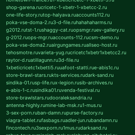
shop-garena.ru
cricetc-1-xbetr-1-xbetcc-2.ru
one-life-story.ru
top-halyava.ru
accounts112.ru
poka-vse-doma-2.ru
3-d-file.ru
hahahaharms.ru
g2012.ru
tst-1.ru
shaggy-cat.ru
opsmgr.ru
ev-gallery.ru
g-2012.ru
ops-mgr.ru
accounts-112.ru
csm-demo.ru
poka-vse-doma2.ru
airgungames.ru
allseo-host.ru
tehosmotre.ru
varieta-yug.ru
cricetc1xbetr1xbetcc2.ru
raytor-d.ru
atillagunn.ru
3d-file.ru
1xbeticricetc1xbetti5.ru
uafoot-statti.ru
e-abis1c.ru
store-brawl-stars.ru
kts-services.ru
dark-sand.ru
sindika-01.ru
sp-life.ru
x-legion.ru
sib-archives.ru
e-abis-1-c.ru
sindika01.ru
venda-festival.ru
store-brawlstars.ru
dooraleksandria.ru
antenna-highly.ru
mine-lab-msk.ru
1-mus.ru
3-sex-porn.ru
ban-damn.ru
purse-factory.ru
viagra-tablet.ru
fasbags.ru
adler-jun.ru
bandamn.ru
fincontech.ru
3sexporn.ru
1mus.ru
darksand.ru