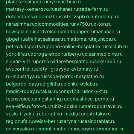
planeta-samara.ru
mysmartbuy.ru
matrasy-kemerovo.ru
ashanet.ru
trade-farm.ru
dotcustoms.ru
domizbrusa9x12spb.ru
autodamp.ru
narasimha.ru
djcommodities.ru
nv750.ru
x-ton.ru
newsplain.ru
cardvoice.ru
modopaper.ru
manunae.ru
gbget.ru
alfeihavsalnassr.ru
madoma.ru
tajuncos.ru
petrovkasports.ru
porno-online-besplatno.ru
splclub.ru
york-life.ru
doroga-expo.ru
ribery.ru
cleanmedicine.ru
slovar-ivrit.ru
porno-video-besplatno.ru
seks-365.ru
ovucontrol.ru
sloty-igrovyye-avtomaty.ru
ru-industriya.ru
russkoe-porno-besplatno.ru
belgorod-day.ru
digilith.ru
pichkurovlab.ru
medic-today.ru
taksu.ru
comp123.ru
don-ykt.ru
teensvoice.ru
imgsharing.ru
domashnee-porno.ru
eva-elfie.ru
foto-tur.ru
biz-doska.ru
metropoltravel.ru
veslo-i-yakor.ru
borodino-media.ru
rostotsky.ru
regionufa.ru
weiss-bet.ru
zaryna.ru
casinotablet.ru
universalia.ru
remont-mebeli-moscow.ru
termomur.ru