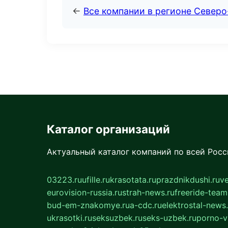
←
Все компании в регионе Север
Каталог организаций
Актуальный каталог компаний по всей Рос
03223.ru
ufille.ru
krasotata.ru
prazdnikdushi.ru
v
eurovision-russia.ru
strah-news.ru
freeride-team
bud-em-znakomye.ru
a-cdc.ru
elektrostal-news.
ukrasotki.ru
seksuzbek.ru
seks-uzbek.ru
porno-v