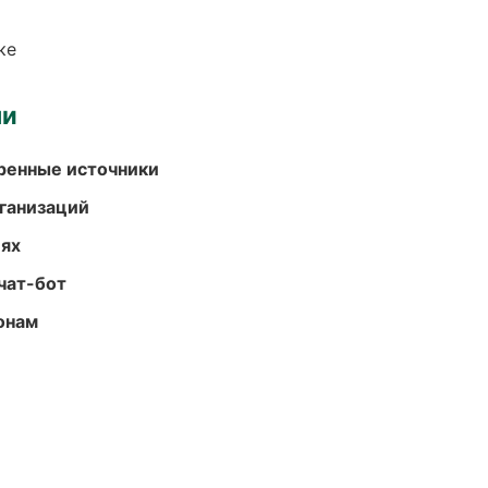
ке
ми
еренные источники
ганизаций
иях
чат-бот
онам