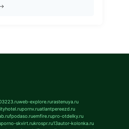
→
03223.ru
web-explore.ru
rastenuya.ru
tyhotel.ru
pornv.ru
atlantpereezd.ru
b.ru
fpodaso.ru
emfire.ru
pro-otdelky.ru
u
porno-skvirt.ru
krospr.ru
13autor-kolonka.ru