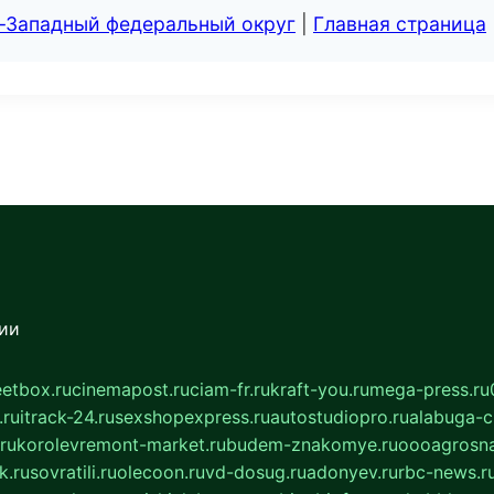
о-Западный федеральный округ
|
Главная страница
сии
eetbox.ru
cinemapost.ru
ciam-fr.ru
kraft-you.ru
mega-press.ru
.ru
itrack-24.ru
sexshopexpress.ru
autostudiopro.ru
alabuga-ci
ru
korolevremont-market.ru
budem-znakomye.ru
oooagrosna
k.ru
sovratili.ru
olecoon.ru
vd-dosug.ru
adonyev.ru
rbc-news.r