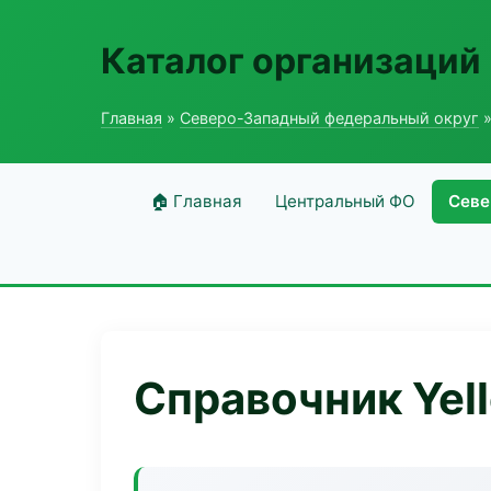
Каталог организаций
Главная
»
Северо-Западный федеральный округ
»
🏠 Главная
Центральный ФО
Севе
Справочник Yell