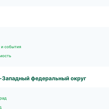
 и события
имость
о-Западный федеральный округ
град
д