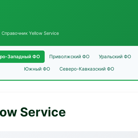
 Справочник Yellow Service
ро-Западный ФО
Приволжский ФО
Уральский ФО
Южный ФО
Северо-Кавказский ФО
ow Service