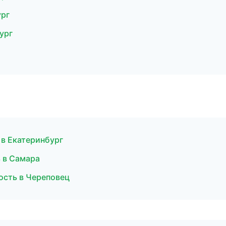
ург
ург
 в Екатеринбург
 в Самара
ость в Череповец