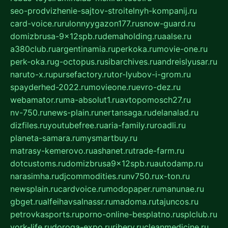
seo-prodvizhenie-sajtov-stroitelnyh-kompanij.ru
card-voice.ru
rulonnyygazon177.ru
snow-guard.ru
domizbrusa-9x12spb.ru
demaholding.ru
aalse.ru
a380club.ru
argentinamia.ru
perkoka.ru
movie-one.ru
perk-oka.ru
g-octopus.ru
sibarchives.ru
andreislyusar.ru
naruto-x.ru
pursefactory.ru
tor-lyubov-i-grom.ru
spayderhed-2022.ru
movieone.ru
evro-dez.ru
webamator.ru
ma-absolut1.ru
avtopomosch27.ru
nv-750.ru
news-plain.ru
nertansaga.ru
delanalad.ru
dizfiles.ru
youtubefree.ru
aria-family.ru
roadli.ru
planeta-samara.ru
mysmartbuy.ru
matrasy-kemerovo.ru
ashanet.ru
trade-farm.ru
dotcustoms.ru
domizbrusa9x12spb.ru
autodamp.ru
narasimha.ru
djcommodities.ru
nv750.ru
x-ton.ru
newsplain.ru
cardvoice.ru
modopaper.ru
manunae.ru
gbget.ru
alfeihavsalnassr.ru
madoma.ru
tajuncos.ru
petrovkasports.ru
porno-online-besplatno.ru
splclub.ru
york-life.ru
doroga-expo.ru
ribery.ru
cleanmedicine.ru