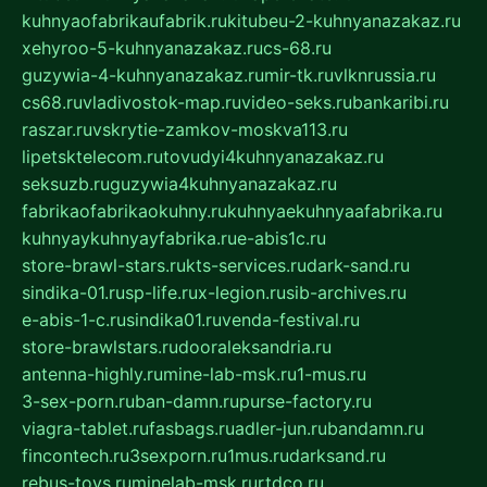
kuhnyaofabrikaufabrik.ru
kitubeu-2-kuhnyanazakaz.ru
xehyroo-5-kuhnyanazakaz.ru
cs-68.ru
guzywia-4-kuhnyanazakaz.ru
mir-tk.ru
vlknrussia.ru
cs68.ru
vladivostok-map.ru
video-seks.ru
bankaribi.ru
raszar.ru
vskrytie-zamkov-moskva113.ru
lipetsktelecom.ru
tovudyi4kuhnyanazakaz.ru
seksuzb.ru
guzywia4kuhnyanazakaz.ru
fabrikaofabrikaokuhny.ru
kuhnyaekuhnyaafabrika.ru
kuhnyaykuhnyayfabrika.ru
e-abis1c.ru
store-brawl-stars.ru
kts-services.ru
dark-sand.ru
sindika-01.ru
sp-life.ru
x-legion.ru
sib-archives.ru
e-abis-1-c.ru
sindika01.ru
venda-festival.ru
store-brawlstars.ru
dooraleksandria.ru
antenna-highly.ru
mine-lab-msk.ru
1-mus.ru
3-sex-porn.ru
ban-damn.ru
purse-factory.ru
viagra-tablet.ru
fasbags.ru
adler-jun.ru
bandamn.ru
fincontech.ru
3sexporn.ru
1mus.ru
darksand.ru
rebus-toys.ru
minelab-msk.ru
rtdco.ru