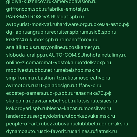
gildiya-kuznecov.ru
kameryboavision.ru
griffoncom.spb.ru
fabrika-emotsiy.ru
PARK-MATROSOVA.RU
agat.spb.ru
avtoyurist-moskva1.ru
hardware.org.ru
схема-авто.рф
dg-lab.ru
angrup.ru
recruiter.spb.ru
music8.spb.ru
krsk124.ru
kubok.spb.ru
romanofforex.ru
analitikaplus.ru
spyonline.ru
zosikamery.ru
sloboda-ural.pp.ru
AUTO-COM.SU
hohota.net
alimy.ru
online-z.com
aromat-vostoka.ru
otdelkaexp.ru
mobilvest.ru
bbd.net.ru
mebelshop.msk.ru
smp-forum.ru
bastion-td.ru
kosmoscreative.ru
avrmotors.ru
art-galadesign.ru
tiffany-c.ru
ecostep-samara.ru
d-p.spb.ru
галактика73.рф
sko.com.ru
davitamebel-spb.ru
fotsis.ru
tesiaes.ru
kokoroyari.spb.ru
blesna-kazan.ru
mossilver.ru
lenderoq.ru
sergeydobrin.ru
tochkazvuka.msk.ru
people-of-art.ru
bezzubova.ru
clubtibet.ru
orior-aks.ru
dynamoauto.ru
szk-favorit.ru
carlines.ru
flatnsk.ru