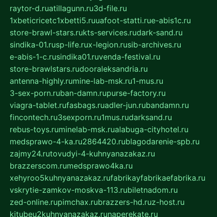
raytor-d.ru
atillagunn.ru
3d-file.ru
1xbeticricetc1xbetti5.ru
uafoot-statti.ru
e-abis1c.ru
store-brawl-stars.ru
kts-services.ru
dark-sand.ru
sindika-01.ru
sp-life.ru
x-legion.ru
sib-archives.ru
e-abis-1-c.ru
sindika01.ru
venda-festival.ru
store-brawlstars.ru
dooraleksandria.ru
antenna-highly.ru
mine-lab-msk.ru
1-mus.ru
3-sex-porn.ru
ban-damn.ru
purse-factory.ru
viagra-tablet.ru
fasbags.ru
adler-jun.ru
bandamn.ru
fincontech.ru
3sexporn.ru
1mus.ru
darksand.ru
rebus-toys.ru
minelab-msk.ru
alabuga-cityhotel.ru
medsprawo-4-ka.ru
2864420.ru
blagodarenie-spb.ru
zajmy24.ru
tovudyi-4-kuhnyanazakaz.ru
brazzerscom.ru
medsprawo4ka.ru
xehyroo5kuhnyanazakaz.ru
fabrikayfabrikaefabrika.ru
vskrytie-zamkov-moskva-113.ru
biletnadom.ru
zed-online.ru
pimchax.ru
brazzers-hd.ru
z-host.ru
kitubeu2kuhnyanazakaz.ru
naperekate.ru