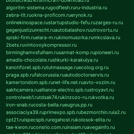
biolisichka24.ru
mncraft-download.ru
algoritm-sistema.ru
godflesh.ru
ru-industria.ru
zebra-tlt.ru
okna-proficom.ru
erynok.ru
onlinekinospace.ru
startupstudio-fefu.ru
zarges-ru.ru
gegenjustizunrecht.ru
autobalashov.ru
utrovortu.ru
spiski-firm.ru
elara-m.ru
kinomusorka.ru
mkcslava.ru
2bets.ru
vintovoykompressor.ru
birminghamvsfulham.ru
sarmat-komp.ru
pioneeri.ru
amadis-chocolate.ru
shkurki-karakulya.ru
kanotiforet.spb.ru
tutmassage.ru
ecolog.org.ru
praga.spb.ru
falcorussia.ru
autodoctorservis.ru
kamertondom.spb.ru
net-life.net.ru
avto-vozim.ru
sakhcamera.ru
alliance-electro.spb.ru
stroyavt.ru
controlweb1.ru
tdsak74.ru
kinzozo-ru.ru
kvotka.ru
iron-snab.ru
costa-bella.ru
eugrus.pp.ru
associaciya39.ru
primexpo.spb.ru
bezmorchin.ru
ia2.ru
cpt21.ru
ispecspb.ru
regahost.ru
kolosok-elita.ru
tae-kwon.ru
consrio.com.ru
insiam.ru
avegainfo.ru