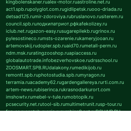
kingbolenskaner.ru
alex-motor.ru
astroline.net.ru
act1.spb.ru
polyglot.com.ru
gidlipetsk.ru
ooo-driada.ru
detsad125.ru
mir-zdoroviya.ru
bruslanovo.ru
siterem.ru
council.spb.ru
лодкипатриот.рф
kafekolizey.ru
iclub.net.ru
gazon-easy.ru
sugarepilekb.ru
grinox.ru
pylesostineco.ru
msts-ozarenie.ru
kameryjooan.ru
artemovskij.ru
dopler.spb.ru
aid70.ru
metall-perm.ru
ndm.msk.ru
ratingzooshop.ru
apiaccess.ru
globalautotrade.info
bezverhovskoe.ru
drsschool.ru
ZOOSMART.SPB.RU
dalakony.ru
medikijob.ru
remontt.spb.ru
photostudia.spb.ru
myragon.ru
terramia.ru
academy62.ru
gardengallereya.ru
rti.com.ru
artem-news.ru
biserinca.ru
krasnodarkurort.com
imshowtv.ru
mebel-v-tule.ru
mobtopik.ru
pcsecurity.net.ru
tool-sib.ru
multimetrunit.ru
sp-tour.ru
fan-cs.ru
santeh-russia.ru
symbian9.net.ru
DSHAIR.RU
tmmotors.spb.ru
xjocuricopii.com
musavtomat.msk.ru
obustrojdom.ru
sovetcik.ru
ybaranovskaya.ru