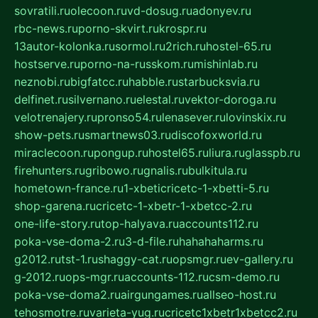
sovratili.ru
olecoon.ru
vd-dosug.ru
adonyev.ru
rbc-news.ru
porno-skvirt.ru
krospr.ru
13autor-kolonka.ru
sormol.ru
2rich.ru
hostel-65.ru
hostserve.ru
porno-na-russkom.ru
mishinlab.ru
neznobi.ru
bigfatcc.ru
habble.ru
starbucksvia.ru
delfinet.ru
silvernano.ru
elestal.ru
vektor-doroga.ru
velotrenajery.ru
pronso54.ru
lenasever.ru
lovinskix.ru
show-pets.ru
smartnews03.ru
discofoxworld.ru
miraclecoon.ru
pongup.ru
hostel65.ru
liura.ru
glasspb.ru
firehunters.ru
gribowo.ru
gnalis.ru
bulkitula.ru
hometown-france.ru
1-xbeticricetc-1-xbetti-5.ru
shop-garena.ru
cricetc-1-xbetr-1-xbetcc-2.ru
one-life-story.ru
top-halyava.ru
accounts112.ru
poka-vse-doma-2.ru
3-d-file.ru
hahahaharms.ru
g2012.ru
tst-1.ru
shaggy-cat.ru
opsmgr.ru
ev-gallery.ru
g-2012.ru
ops-mgr.ru
accounts-112.ru
csm-demo.ru
poka-vse-doma2.ru
airgungames.ru
allseo-host.ru
tehosmotre.ru
varieta-yug.ru
cricetc1xbetr1xbetcc2.ru