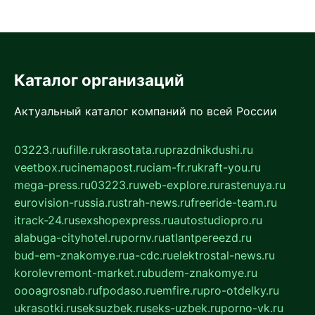
Каталог организаций
Актуальный каталог компаний по всей России
03223.ru
ufille.ru
krasotata.ru
prazdnikdushi.ru
veetbox.ru
cinemapost.ru
ciam-fr.ru
kraft-you.ru
mega-press.ru
03223.ru
web-explore.ru
rastenuya.ru
eurovision-russia.ru
strah-news.ru
freeride-team.ru
itrack-24.ru
sexshopexpress.ru
autostudiopro.ru
alabuga-cityhotel.ru
pornv.ru
atlantpereezd.ru
bud-em-znakomye.ru
a-cdc.ru
elektrostal-news.ru
korolevremont-market.ru
budem-znakomye.ru
oooagrosnab.ru
fpodaso.ru
emfire.ru
pro-otdelky.ru
ukrasotki.ru
seksuzbek.ru
seks-uzbek.ru
porno-vk.ru