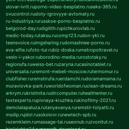
slovar-ivrit.ru
porno-video-besplatno.ru
seks-365.ru
ovucontrol.ru
sloty-igrovyye-avtomaty.ru
ru-industriya.ru
russkoe-porno-besplatno.ru
belgorod-day.ru
digilith.ru
pichkurovlab.ru
medic-today.ru
taksu.ru
comp123.ru
don-ykt.ru
teensvoice.ru
imgsharing.ru
domashnee-porno.ru
eva-elfie.ru
foto-tur.ru
biz-doska.ru
metropoltravel.ru
veslo-i-yakor.ru
borodino-media.ru
rostotsky.ru
regionufa.ru
weiss-bet.ru
zaryna.ru
casinotablet.ru
universalia.ru
remont-mebeli-moscow.ru
termomur.ru
clubfisher.ru
remstirufa.ru
erdamchi.ru
doramamama.ru
muraviovka-park.ru
worldofwoman.ru
clean-dreams.ru
arkrym.ru
kristinita.ru
dircomputer.ru
healthenter.ru
textexperts.ru
pivnaya-kruzhka.ru
kinofilmy-2021.ru
demolalapaluza.ru
tanyavanya.ru
remstir-tolyatti.ru
msdip.ru
jdol.ru
sokolovr.ru
newtech-spb.ru
rezemkleim.ru
massage-tai.ru
seonub.ru
zvonitut.ru