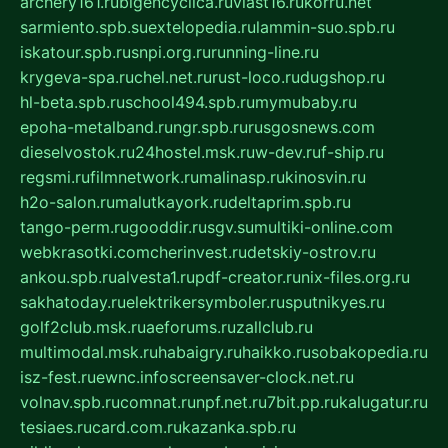
archery161.ru
bigencyclica.ru
vlast16.ru
korru.net
sarmiento.spb.su
extelopedia.ru
lammin-suo.spb.ru
iskatour.spb.ru
snpi.org.ru
running-line.ru
krygeva-spa.ru
chel.net.ru
rust-loco.ru
dugshop.ru
hl-beta.spb.ru
school494.spb.ru
mymubaby.ru
epoha-metalband.ru
ngr.spb.ru
rusgosnews.com
dieselvostok.ru
24hostel.msk.ru
w-dev.ru
f-ship.ru
regsmi.ru
filmnetwork.ru
malinasp.ru
kinosvin.ru
h2o-salon.ru
malutkayork.ru
deltaprim.spb.ru
tango-perm.ru
gooddir.ru
sgv.su
multiki-online.com
webkrasotki.com
cherinvest.ru
detskiy-ostrov.ru
ankou.spb.ru
alvesta1.ru
pdf-creator.ru
nix-files.org.ru
sakhatoday.ru
elektrikersymboler.ru
sputnikyes.ru
golf2club.msk.ru
aeforums.ru
zallclub.ru
multimodal.msk.ru
habaigry.ru
haikko.ru
sobakopedia.ru
isz-fest.ru
ewnc.info
screensaver-clock.net.ru
volnav.spb.ru
comnat.ru
npf.net.ru
7bit.pp.ru
kalugatur.ru
tesiaes.ru
card.com.ru
kazanka.spb.ru