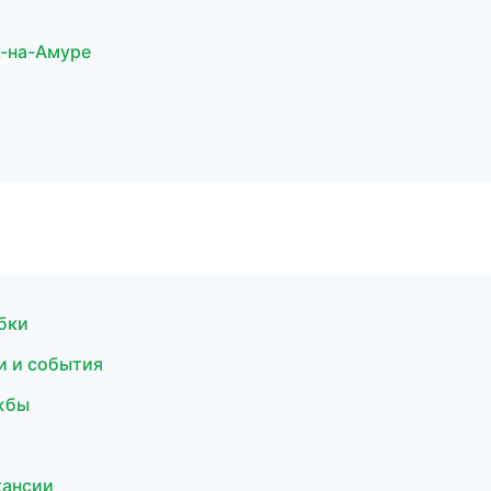
к-на-Амуре
бки
и и события
жбы
кансии