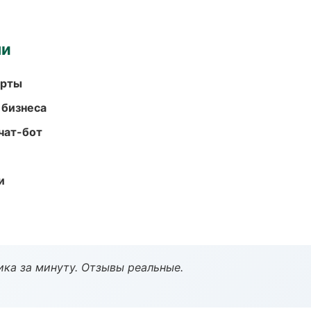
ми
арты
 бизнеса
чат-бот
и
ка за минуту. Отзывы реальные.