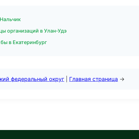
 Нальчик
ицы организаций в Улан-Удэ
жбы в Екатеринбург
ский федеральный округ
|
Главная страница
→