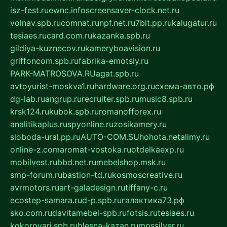
isz-fest.ru
ewnc.info
screensaver-clock.net.ru
volnav.spb.ru
comnat.ru
npf.net.ru
7bit.pp.ru
kalugatur.ru
tesiaes.ru
card.com.ru
kazanka.spb.ru
gildiya-kuznecov.ru
kameryboavision.ru
griffoncom.spb.ru
fabrika-emotsiy.ru
PARK-MATROSOVA.RU
agat.spb.ru
avtoyurist-moskva1.ru
hardware.org.ru
схема-авто.рф
dg-lab.ru
angrup.ru
recruiter.spb.ru
music8.spb.ru
krsk124.ru
kubok.spb.ru
romanofforex.ru
analitikaplus.ru
spyonline.ru
zosikamery.ru
sloboda-ural.pp.ru
AUTO-COM.SU
hohota.net
alimy.ru
online-z.com
aromat-vostoka.ru
otdelkaexp.ru
mobilvest.ru
bbd.net.ru
mebelshop.msk.ru
smp-forum.ru
bastion-td.ru
kosmoscreative.ru
avrmotors.ru
art-galadesign.ru
tiffany-c.ru
ecostep-samara.ru
d-p.spb.ru
галактика73.рф
sko.com.ru
davitamebel-spb.ru
fotsis.ru
tesiaes.ru
kokoroyari.spb.ru
blesna-kazan.ru
mossilver.ru