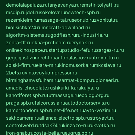
demolalapaluza.ru
tanyavanya.ru
remstir-tolyatti.ru
msdip.ru
jdol.ru
sokolovr.ru
newtech-spb.ru
rezemkleim.ru
massage-tai.ru
seonub.ru
zvonitut.ru
biolisichka24.ru
mncraft-download.ru
algoritm-sistema.ru
godflesh.ru
ru-industria.ru
zebra-tlt.ru
okna-proficom.ru
erynok.ru
onlinekinospace.ru
startupstudio-fefu.ru
zarges-ru.ru
gegenjustizunrecht.ru
autobalashov.ru
utrovortu.ru
spiski-firm.ru
elara-m.ru
kinomusorka.ru
mkcslava.ru
2bets.ru
vintovoykompressor.ru
birminghamvsfulham.ru
sarmat-komp.ru
pioneeri.ru
amadis-chocolate.ru
shkurki-karakulya.ru
kanotiforet.spb.ru
tutmassage.ru
ecolog.org.ru
praga.spb.ru
falcorussia.ru
autodoctorservis.ru
kamertondom.spb.ru
net-life.net.ru
avto-vozim.ru
sakhcamera.ru
alliance-electro.spb.ru
stroyavt.ru
controlweb1.ru
tdsak74.ru
kinzozo-ru.ru
kvotka.ru
iron-snab.ru
costa-bella.ru
eugrus.pp.ru