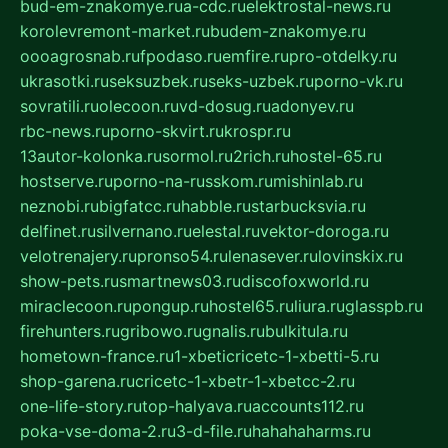
bud-em-znakomye.ru
a-cdc.ru
elektrostal-news.ru
korolevremont-market.ru
budem-znakomye.ru
oooagrosnab.ru
fpodaso.ru
emfire.ru
pro-otdelky.ru
ukrasotki.ru
seksuzbek.ru
seks-uzbek.ru
porno-vk.ru
sovratili.ru
olecoon.ru
vd-dosug.ru
adonyev.ru
rbc-news.ru
porno-skvirt.ru
krospr.ru
13autor-kolonka.ru
sormol.ru
2rich.ru
hostel-65.ru
hostserve.ru
porno-na-russkom.ru
mishinlab.ru
neznobi.ru
bigfatcc.ru
habble.ru
starbucksvia.ru
delfinet.ru
silvernano.ru
elestal.ru
vektor-doroga.ru
velotrenajery.ru
pronso54.ru
lenasever.ru
lovinskix.ru
show-pets.ru
smartnews03.ru
discofoxworld.ru
miraclecoon.ru
pongup.ru
hostel65.ru
liura.ru
glasspb.ru
firehunters.ru
gribowo.ru
gnalis.ru
bulkitula.ru
hometown-france.ru
1-xbeticricetc-1-xbetti-5.ru
shop-garena.ru
cricetc-1-xbetr-1-xbetcc-2.ru
one-life-story.ru
top-halyava.ru
accounts112.ru
poka-vse-doma-2.ru
3-d-file.ru
hahahaharms.ru