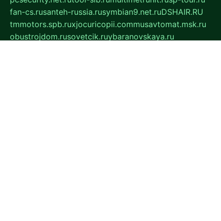
fan-cs.ru
santeh-russia.ru
symbian9.net.ru
DSHAIR.RU
tmmotors.spb.ru
xjocuricopii.com
musavtomat.msk.ru
obustrojdom.ru
sovetcik.ru
ybaranovskaya.ru
ppknews.ru
cult-alshei.ru
JAPANRUSSIA.RU
proekciyamebel.ru
imper-finans.ru
rim.org.ru
glamourai.ru
brassminus.ru
zabor-pro.ru
ftn.pp.ru
dorogoe58.ru
laimengpacker.ru
kuzova-zapchasti.ru
sageerp.ru
taxodrom.ru
dsrazvitie.ru
hardcity.net.ru
ratinghomegames.ru
topservice25.ru
gubernyan.ru
gtglasslined.ru
ii4.ru
tssport.spb.ru
andorra24.com
blackwallstreet.ru
oboimos.ru
optim-doors.com.ru
ikuch.ru
nycr.org.ru
npa21.ru
vremya-ch.spb.ru
desert000.ru
ivtorgi.ru
ifiori.ru
catalog-statei.ru
dcv.org.ru
spetsmaster174.ru
ipkameryhiseeu.ru
dum26.ru
ruspol.spb.ru
fr-opendp.ru
kam-solnyshko.ru
cheyenne-arapaho.ru
sevzapmetal.spb.ru
ted-lapidus.spb.ru
parasite-eliminator.ru