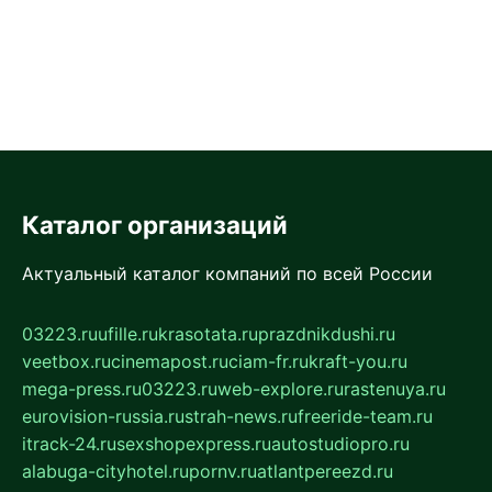
Каталог организаций
Актуальный каталог компаний по всей России
03223.ru
ufille.ru
krasotata.ru
prazdnikdushi.ru
veetbox.ru
cinemapost.ru
ciam-fr.ru
kraft-you.ru
mega-press.ru
03223.ru
web-explore.ru
rastenuya.ru
eurovision-russia.ru
strah-news.ru
freeride-team.ru
itrack-24.ru
sexshopexpress.ru
autostudiopro.ru
alabuga-cityhotel.ru
pornv.ru
atlantpereezd.ru