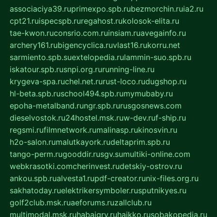
associaciya39.ru
primexpo.spb.ru
bezmorchin.ru
ia2.ru
cpt21.ru
ispecspb.ru
regahost.ru
kolosok-elita.ru
tae-kwon.ru
consrio.com.ru
insiam.ru
avegainfo.ru
archery161.ru
bigencyclica.ru
vlast16.ru
korru.net
sarmiento.spb.su
extelopedia.ru
lammin-suo.spb.ru
iskatour.spb.ru
snpi.org.ru
running-line.ru
krygeva-spa.ru
chel.net.ru
rust-loco.ru
dugshop.ru
hl-beta.spb.ru
school494.spb.ru
mymubaby.ru
epoha-metalband.ru
ngr.spb.ru
rusgosnews.com
dieselvostok.ru
24hostel.msk.ru
w-dev.ru
f-ship.ru
regsmi.ru
filmnetwork.ru
malinasp.ru
kinosvin.ru
h2o-salon.ru
malutkayork.ru
deltaprim.spb.ru
tango-perm.ru
gooddir.ru
sgv.su
multiki-online.com
webkrasotki.com
cherinvest.ru
detskiy-ostrov.ru
ankou.spb.ru
alvesta1.ru
pdf-creator.ru
nix-files.org.ru
sakhatoday.ru
elektrikersymboler.ru
sputnikyes.ru
golf2club.msk.ru
aeforums.ru
zallclub.ru
multimodal.msk.ru
habaigry.ru
haikko.ru
sobakopedia.ru