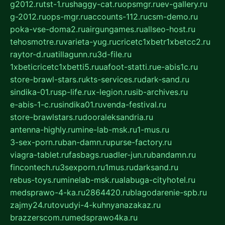
g2012.ru
tst-1.ru
shaggy-cat.ru
opsmgr.ru
ev-gallery.ru
g-2012.ru
ops-mgr.ru
accounts-112.ru
csm-demo.ru
poka-vse-doma2.ru
airgungames.ru
allseo-host.ru
tehosmotre.ru
varieta-yug.ru
cricetc1xbetr1xbetcc2.ru
raytor-d.ru
atillagunn.ru
3d-file.ru
1xbeticricetc1xbetti5.ru
uafoot-statti.ru
e-abis1c.ru
store-brawl-stars.ru
kts-services.ru
dark-sand.ru
sindika-01.ru
sp-life.ru
x-legion.ru
sib-archives.ru
e-abis-1-c.ru
sindika01.ru
venda-festival.ru
store-brawlstars.ru
dooraleksandria.ru
antenna-highly.ru
mine-lab-msk.ru
1-mus.ru
3-sex-porn.ru
ban-damn.ru
purse-factory.ru
viagra-tablet.ru
fasbags.ru
adler-jun.ru
bandamn.ru
fincontech.ru
3sexporn.ru
1mus.ru
darksand.ru
rebus-toys.ru
minelab-msk.ru
alabuga-cityhotel.ru
medsprawo-4-ka.ru
2864420.ru
blagodarenie-spb.ru
zajmy24.ru
tovudyi-4-kuhnyanazakaz.ru
brazzerscom.ru
medsprawo4ka.ru