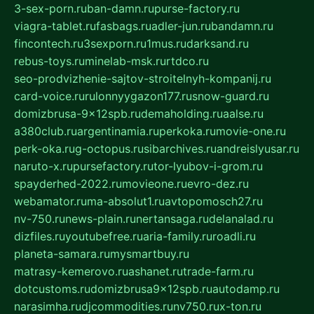
3-sex-porn.ru
ban-damn.ru
purse-factory.ru
viagra-tablet.ru
fasbags.ru
adler-jun.ru
bandamn.ru
fincontech.ru
3sexporn.ru
1mus.ru
darksand.ru
rebus-toys.ru
minelab-msk.ru
rtdco.ru
seo-prodvizhenie-sajtov-stroitelnyh-kompanij.ru
card-voice.ru
rulonnyygazon177.ru
snow-guard.ru
domizbrusa-9x12spb.ru
demaholding.ru
aalse.ru
a380club.ru
argentinamia.ru
perkoka.ru
movie-one.ru
perk-oka.ru
g-octopus.ru
sibarchives.ru
andreislyusar.ru
naruto-x.ru
pursefactory.ru
tor-lyubov-i-grom.ru
spayderhed-2022.ru
movieone.ru
evro-dez.ru
webamator.ru
ma-absolut1.ru
avtopomosch27.ru
nv-750.ru
news-plain.ru
nertansaga.ru
delanalad.ru
dizfiles.ru
youtubefree.ru
aria-family.ru
roadli.ru
planeta-samara.ru
mysmartbuy.ru
matrasy-kemerovo.ru
ashanet.ru
trade-farm.ru
dotcustoms.ru
domizbrusa9x12spb.ru
autodamp.ru
narasimha.ru
djcommodities.ru
nv750.ru
x-ton.ru