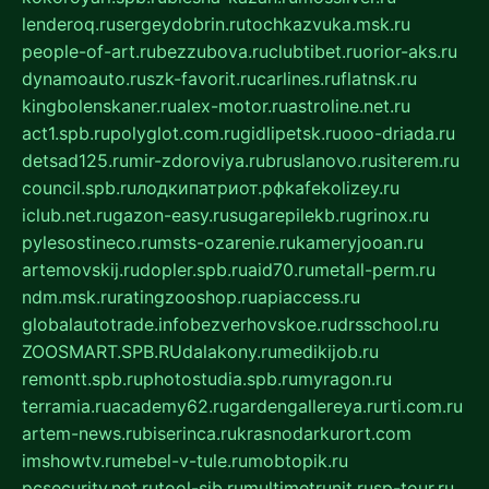
lenderoq.ru
sergeydobrin.ru
tochkazvuka.msk.ru
people-of-art.ru
bezzubova.ru
clubtibet.ru
orior-aks.ru
dynamoauto.ru
szk-favorit.ru
carlines.ru
flatnsk.ru
kingbolenskaner.ru
alex-motor.ru
astroline.net.ru
act1.spb.ru
polyglot.com.ru
gidlipetsk.ru
ooo-driada.ru
detsad125.ru
mir-zdoroviya.ru
bruslanovo.ru
siterem.ru
council.spb.ru
лодкипатриот.рф
kafekolizey.ru
iclub.net.ru
gazon-easy.ru
sugarepilekb.ru
grinox.ru
pylesostineco.ru
msts-ozarenie.ru
kameryjooan.ru
artemovskij.ru
dopler.spb.ru
aid70.ru
metall-perm.ru
ndm.msk.ru
ratingzooshop.ru
apiaccess.ru
globalautotrade.info
bezverhovskoe.ru
drsschool.ru
ZOOSMART.SPB.RU
dalakony.ru
medikijob.ru
remontt.spb.ru
photostudia.spb.ru
myragon.ru
terramia.ru
academy62.ru
gardengallereya.ru
rti.com.ru
artem-news.ru
biserinca.ru
krasnodarkurort.com
imshowtv.ru
mebel-v-tule.ru
mobtopik.ru
pcsecurity.net.ru
tool-sib.ru
multimetrunit.ru
sp-tour.ru