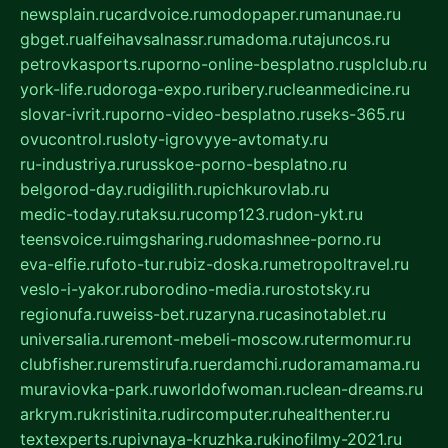
newsplain.ru
cardvoice.ru
modopaper.ru
manunae.ru
gbget.ru
alfeihavsalnassr.ru
madoma.ru
tajuncos.ru
petrovkasports.ru
porno-online-besplatno.ru
splclub.ru
york-life.ru
doroga-expo.ru
ribery.ru
cleanmedicine.ru
slovar-ivrit.ru
porno-video-besplatno.ru
seks-365.ru
ovucontrol.ru
sloty-igrovyye-avtomaty.ru
ru-industriya.ru
russkoe-porno-besplatno.ru
belgorod-day.ru
digilith.ru
pichkurovlab.ru
medic-today.ru
taksu.ru
comp123.ru
don-ykt.ru
teensvoice.ru
imgsharing.ru
domashnee-porno.ru
eva-elfie.ru
foto-tur.ru
biz-doska.ru
metropoltravel.ru
veslo-i-yakor.ru
borodino-media.ru
rostotsky.ru
regionufa.ru
weiss-bet.ru
zaryna.ru
casinotablet.ru
universalia.ru
remont-mebeli-moscow.ru
termomur.ru
clubfisher.ru
remstirufa.ru
erdamchi.ru
doramamama.ru
muraviovka-park.ru
worldofwoman.ru
clean-dreams.ru
arkrym.ru
kristinita.ru
dircomputer.ru
healthenter.ru
textexperts.ru
pivnaya-kruzhka.ru
kinofilmy-2021.ru