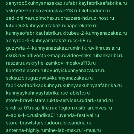
xehyroo5kuhnyanazakaz.ru
fabrikayfabrikaefabrika.ru
vskrytie-zamkov-moskva-113.ru
biletnadom.ru
zed-online.ru
pimchax.ru
brazzers-hd.ru
z-host.ru
kitubeu2kuhnyanazakaz.ru
naperekate.ru
kuhnyaofabrikaufabrik.ru
kitubeu-2-kuhnyanazakaz.ru
xehyroo-5-kuhnyanazakaz.ru
cs-68.ru
guzywia-4-kuhnyanazakaz.ru
mir-tk.ru
vlknrussia.ru
cs68.ru
vladivostok-map.ru
video-seks.ru
bankaribi.ru
raszar.ru
vskrytie-zamkov-moskva113.ru
lipetsktelecom.ru
tovudyi4kuhnyanazakaz.ru
seksuzb.ru
guzywia4kuhnyanazakaz.ru
fabrikaofabrikaokuhny.ru
kuhnyaekuhnyaafabrika.ru
kuhnyaykuhnyayfabrika.ru
e-abis1c.ru
store-brawl-stars.ru
kts-services.ru
dark-sand.ru
sindika-01.ru
sp-life.ru
x-legion.ru
sib-archives.ru
e-abis-1-c.ru
sindika01.ru
venda-festival.ru
store-brawlstars.ru
dooraleksandria.ru
antenna-highly.ru
mine-lab-msk.ru
1-mus.ru