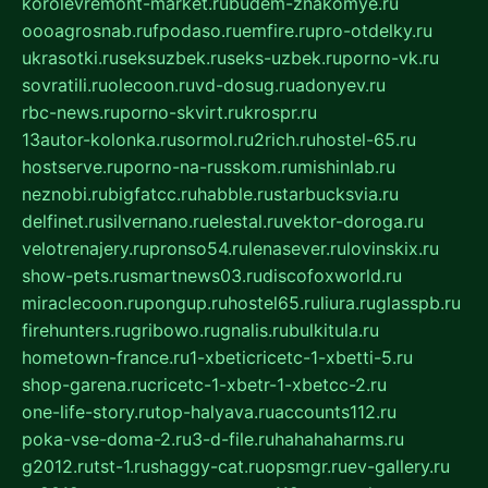
korolevremont-market.ru
budem-znakomye.ru
oooagrosnab.ru
fpodaso.ru
emfire.ru
pro-otdelky.ru
ukrasotki.ru
seksuzbek.ru
seks-uzbek.ru
porno-vk.ru
sovratili.ru
olecoon.ru
vd-dosug.ru
adonyev.ru
rbc-news.ru
porno-skvirt.ru
krospr.ru
13autor-kolonka.ru
sormol.ru
2rich.ru
hostel-65.ru
hostserve.ru
porno-na-russkom.ru
mishinlab.ru
neznobi.ru
bigfatcc.ru
habble.ru
starbucksvia.ru
delfinet.ru
silvernano.ru
elestal.ru
vektor-doroga.ru
velotrenajery.ru
pronso54.ru
lenasever.ru
lovinskix.ru
show-pets.ru
smartnews03.ru
discofoxworld.ru
miraclecoon.ru
pongup.ru
hostel65.ru
liura.ru
glasspb.ru
firehunters.ru
gribowo.ru
gnalis.ru
bulkitula.ru
hometown-france.ru
1-xbeticricetc-1-xbetti-5.ru
shop-garena.ru
cricetc-1-xbetr-1-xbetcc-2.ru
one-life-story.ru
top-halyava.ru
accounts112.ru
poka-vse-doma-2.ru
3-d-file.ru
hahahaharms.ru
g2012.ru
tst-1.ru
shaggy-cat.ru
opsmgr.ru
ev-gallery.ru