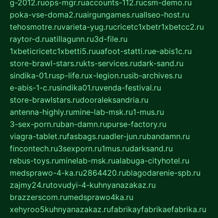
g-2012.ru
ops-mgr.ru
accounts-112.ru
csm-demo.ru
poka-vse-doma2.ru
airgungames.ru
allseo-host.ru
tehosmotre.ru
varieta-yug.ru
cricetc1xbetr1xbetcc2.ru
raytor-d.ru
atillagunn.ru
3d-file.ru
1xbeticricetc1xbetti5.ru
uafoot-statti.ru
e-abis1c.ru
store-brawl-stars.ru
kts-services.ru
dark-sand.ru
sindika-01.ru
sp-life.ru
x-legion.ru
sib-archives.ru
e-abis-1-c.ru
sindika01.ru
venda-festival.ru
store-brawlstars.ru
dooraleksandria.ru
antenna-highly.ru
mine-lab-msk.ru
1-mus.ru
3-sex-porn.ru
ban-damn.ru
purse-factory.ru
viagra-tablet.ru
fasbags.ru
adler-jun.ru
bandamn.ru
fincontech.ru
3sexporn.ru
1mus.ru
darksand.ru
rebus-toys.ru
minelab-msk.ru
alabuga-cityhotel.ru
medsprawo-4-ka.ru
2864420.ru
blagodarenie-spb.ru
zajmy24.ru
tovudyi-4-kuhnyanazakaz.ru
brazzerscom.ru
medsprawo4ka.ru
xehyroo5kuhnyanazakaz.ru
fabrikayfabrikaefabrika.ru