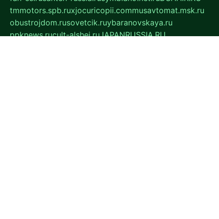
tmmotors.spb.ru
xjocuricopii.com
musavtomat.msk.ru
obustrojdom.ru
sovetcik.ru
ybaranovskaya.ru
ppknews.ru
cult-alshei.ru
JAPANRUSSIA.RU
proekciyamebel.ru
imper-finans.ru
rim.org.ru
glamourai.ru
brassminus.ru
zabor-pro.ru
ftn.pp.ru
dorogoe58.ru
laimengpacker.ru
kuzova-zapchasti.ru
sageerp.ru
taxodrom.ru
dsrazvitie.ru
hardcity.net.ru
ratinghomegames.ru
topservice25.ru
gubernyan.ru
gtglasslined.ru
ii4.ru
tssport.spb.ru
andorra24.com
blackwallstreet.ru
oboimos.ru
optim-doors.com.ru
ikuch.ru
nycr.org.ru
npa21.ru
vremya-ch.spb.ru
desert000.ru
ivtorgi.ru
ifiori.ru
catalog-statei.ru
dcv.org.ru
spetsmaster174.ru
ipkameryhiseeu.ru
dum26.ru
ruspol.spb.ru
fr-opendp.ru
kam-solnyshko.ru
cheyenne-arapaho.ru
sevzapmetal.spb.ru
ted-lapidus.spb.ru
parasite-eliminator.ru
sigma-complete.ru
modernworld.ru
dama-moda.ru
eholot-group.ru
sk-nvkz.ru
DRONGOLD.RU