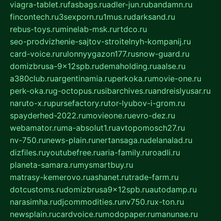
viagra-tablet.ru
fasbags.ru
adler-jun.ru
bandamn.ru
fincontech.ru
3sexporn.ru
1mus.ru
darksand.ru
rebus-toys.ru
minelab-msk.ru
rtdco.ru
seo-prodvizhenie-sajtov-stroitelnyh-kompanij.ru
card-voice.ru
rulonnyygazon177.ru
snow-guard.ru
domizbrusa-9x12spb.ru
demaholding.ru
aalse.ru
a380club.ru
argentinamia.ru
perkoka.ru
movie-one.ru
perk-oka.ru
g-octopus.ru
sibarchives.ru
andreislyusar.ru
naruto-x.ru
pursefactory.ru
tor-lyubov-i-grom.ru
spayderhed-2022.ru
movieone.ru
evro-dez.ru
webamator.ru
ma-absolut1.ru
avtopomosch27.ru
nv-750.ru
news-plain.ru
nertansaga.ru
delanalad.ru
dizfiles.ru
youtubefree.ru
aria-family.ru
roadli.ru
planeta-samara.ru
mysmartbuy.ru
matrasy-kemerovo.ru
ashanet.ru
trade-farm.ru
dotcustoms.ru
domizbrusa9x12spb.ru
autodamp.ru
narasimha.ru
djcommodities.ru
nv750.ru
x-ton.ru
newsplain.ru
cardvoice.ru
modopaper.ru
manunae.ru