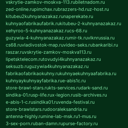
vskrytie-zamkov-moskva-113.ru
biletnadom.ru
zed-online.ru
pimchax.ru
brazzers-hd.ru
z-host.ru
kitubeu2kuhnyanazakaz.ru
naperekate.ru
kuhnyaofabrikaufabrik.ru
kitubeu-2-kuhnyanazakaz.ru
xehyroo-5-kuhnyanazakaz.ru
cs-68.ru
guzywia-4-kuhnyanazakaz.ru
mir-tk.ru
vlknrussia.ru
cs68.ru
vladivostok-map.ru
video-seks.ru
bankaribi.ru
raszar.ru
vskrytie-zamkov-moskva113.ru
lipetsktelecom.ru
tovudyi4kuhnyanazakaz.ru
seksuzb.ru
guzywia4kuhnyanazakaz.ru
fabrikaofabrikaokuhny.ru
kuhnyaekuhnyaafabrika.ru
kuhnyaykuhnyayfabrika.ru
e-abis1c.ru
store-brawl-stars.ru
kts-services.ru
dark-sand.ru
sindika-01.ru
sp-life.ru
x-legion.ru
sib-archives.ru
e-abis-1-c.ru
sindika01.ru
venda-festival.ru
store-brawlstars.ru
dooraleksandria.ru
antenna-highly.ru
mine-lab-msk.ru
1-mus.ru
3-sex-porn.ru
ban-damn.ru
purse-factory.ru