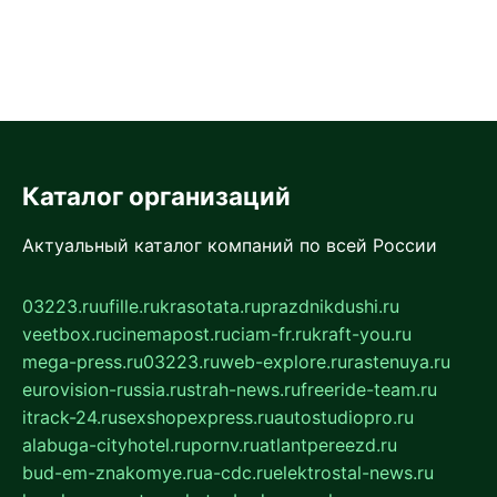
Каталог организаций
Актуальный каталог компаний по всей России
03223.ru
ufille.ru
krasotata.ru
prazdnikdushi.ru
veetbox.ru
cinemapost.ru
ciam-fr.ru
kraft-you.ru
mega-press.ru
03223.ru
web-explore.ru
rastenuya.ru
eurovision-russia.ru
strah-news.ru
freeride-team.ru
itrack-24.ru
sexshopexpress.ru
autostudiopro.ru
alabuga-cityhotel.ru
pornv.ru
atlantpereezd.ru
bud-em-znakomye.ru
a-cdc.ru
elektrostal-news.ru