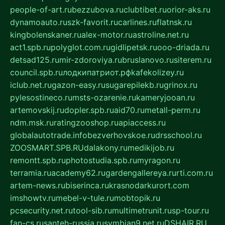
people-of-art.ru
bezzubova.ru
clubtibet.ru
orior-aks.ru
dynamoauto.ru
szk-favorit.ru
carlines.ru
flatnsk.ru
kingbolenskaner.ru
alex-motor.ru
astroline.net.ru
act1.spb.ru
polyglot.com.ru
gidlipetsk.ru
ooo-driada.ru
detsad125.ru
mir-zdoroviya.ru
bruslanovo.ru
siterem.ru
council.spb.ru
лодкипатриот.рф
kafekolizey.ru
iclub.net.ru
gazon-easy.ru
sugarepilekb.ru
grinox.ru
pylesostineco.ru
msts-ozarenie.ru
kameryjooan.ru
artemovskij.ru
dopler.spb.ru
aid70.ru
metall-perm.ru
ndm.msk.ru
ratingzooshop.ru
apiaccess.ru
globalautotrade.info
bezverhovskoe.ru
drsschool.ru
ZOOSMART.SPB.RU
dalakony.ru
medikijob.ru
remontt.spb.ru
photostudia.spb.ru
myragon.ru
terramia.ru
academy62.ru
gardengallereya.ru
rti.com.ru
artem-news.ru
biserinca.ru
krasnodarkurort.com
imshowtv.ru
mebel-v-tule.ru
mobtopik.ru
pcsecurity.net.ru
tool-sib.ru
multimetrunit.ru
sp-tour.ru
fan-cs.ru
santeh-russia.ru
symbian9.net.ru
DSHAIR.RU