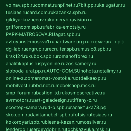
volnav.spb.ru
comnat.ru
npf.net.ru
7bit.pp.ru
kalugatur.ru
tesiaes.ru
card.com.ru
kazanka.spb.ru
gildiya-kuznecov.ru
kameryboavision.ru
griffoncom.spb.ru
fabrika-emotsiy.ru
PARK-MATROSOVA.RU
agat.spb.ru
avtoyurist-moskva1.ru
hardware.org.ru
схема-авто.рф
dg-lab.ru
angrup.ru
recruiter.spb.ru
music8.spb.ru
krsk124.ru
kubok.spb.ru
romanofforex.ru
analitikaplus.ru
spyonline.ru
zosikamery.ru
sloboda-ural.pp.ru
AUTO-COM.SU
hohota.net
alimy.ru
online-z.com
aromat-vostoka.ru
otdelkaexp.ru
mobilvest.ru
bbd.net.ru
mebelshop.msk.ru
smp-forum.ru
bastion-td.ru
kosmoscreative.ru
avrmotors.ru
art-galadesign.ru
tiffany-c.ru
ecostep-samara.ru
d-p.spb.ru
галактика73.рф
sko.com.ru
davitamebel-spb.ru
fotsis.ru
tesiaes.ru
kokoroyari.spb.ru
blesna-kazan.ru
mossilver.ru
lenderoq.ru
sergeydobrin.ru
tochkazvuka.msk.ru