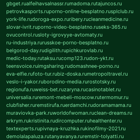
gbget.ru
alfeihavsalnassr.ru
madoma.ru
tajuncos.ru
petrovkasports.ru
porno-online-besplatno.ru
splclub.ru
york-life.ru
doroga-expo.ru
ribery.ru
cleanmedicine.ru
slovar-ivrit.ru
porno-video-besplatno.ru
seks-365.ru
ovucontrol.ru
sloty-igrovyye-avtomaty.ru
ru-industriya.ru
russkoe-porno-besplatno.ru
belgorod-day.ru
digilith.ru
pichkurovlab.ru
medic-today.ru
taksu.ru
comp123.ru
don-ykt.ru
teensvoice.ru
imgsharing.ru
domashnee-porno.ru
eva-elfie.ru
foto-tur.ru
biz-doska.ru
metropoltravel.ru
veslo-i-yakor.ru
borodino-media.ru
rostotsky.ru
regionufa.ru
weiss-bet.ru
zaryna.ru
casinotablet.ru
universalia.ru
remont-mebeli-moscow.ru
termomur.ru
clubfisher.ru
remstirufa.ru
erdamchi.ru
doramamama.ru
muraviovka-park.ru
worldofwoman.ru
clean-dreams.ru
arkrym.ru
kristinita.ru
dircomputer.ru
healthenter.ru
textexperts.ru
pivnaya-kruzhka.ru
kinofilmy-2021.ru
demolalapaluza.ru
tanyavanya.ru
remstir-tolyatti.ru