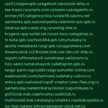
cpt21.ru
ispecspb.ru
regahost.ru
kolosok-elita.ru
tae-kwon.ru
consrio.com.ru
insiam.ru
avegainfo.ru
archery161.ru
bigencyclica.ru
vlast16.ru
korru.net
sarmiento.spb.su
extelopedia.ru
lammin-suo.spb.ru
iskatour.spb.ru
snpi.org.ru
running-line.ru
krygeva-spa.ru
chel.net.ru
rust-loco.ru
dugshop.ru
hl-beta.spb.ru
school494.spb.ru
mymubaby.ru
epoha-metalband.ru
ngr.spb.ru
rusgosnews.com
dieselvostok.ru
24hostel.msk.ru
w-dev.ru
f-ship.ru
regsmi.ru
filmnetwork.ru
malinasp.ru
kinosvin.ru
h2o-salon.ru
malutkayork.ru
deltaprim.spb.ru
tango-perm.ru
gooddir.ru
sgv.su
multiki-online.com
webkrasotki.com
cherinvest.ru
detskiy-ostrov.ru
ankou.spb.ru
alvesta1.ru
pdf-creator.ru
nix-files.org.ru
sakhatoday.ru
elektrikersymboler.ru
sputnikyes.ru
golf2club.msk.ru
aeforums.ru
zallclub.ru
multimodal.msk.ru
habaigry.ru
haikko.ru
sobakopedia.ru
isz-fest.ru
ewnc.info
screensaver-clock.net.ru