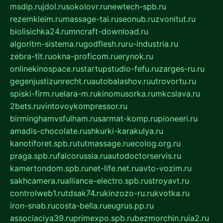
msdip.ru
jdol.ru
sokolovr.ru
newtech-spb.ru
rezemkleim.ru
massage-tai.ru
seonub.ru
zvonitut.ru
biolisichka24.ru
mncraft-download.ru
algoritm-sistema.ru
godflesh.ru
ru-industria.ru
zebra-tlt.ru
okna-proficom.ru
erynok.ru
onlinekinospace.ru
startupstudio-fefu.ru
zarges-ru.ru
gegenjustizunrecht.ru
autobalashov.ru
utrovortu.ru
spiski-firm.ru
elara-m.ru
kinomusorka.ru
mkcslava.ru
2bets.ru
vintovoykompressor.ru
birminghamvsfulham.ru
sarmat-komp.ru
pioneeri.ru
amadis-chocolate.ru
shkurki-karakulya.ru
kanotiforet.spb.ru
tutmassage.ru
ecolog.org.ru
praga.spb.ru
falcorussia.ru
autodoctorservis.ru
kamertondom.spb.ru
net-life.net.ru
avto-vozim.ru
sakhcamera.ru
alliance-electro.spb.ru
stroyavt.ru
controlweb1.ru
tdsak74.ru
kinzozo-ru.ru
kvotka.ru
iron-snab.ru
costa-bella.ru
eugrus.pp.ru
associaciya39.ru
primexpo.spb.ru
bezmorchin.ru
ia2.ru