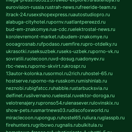
eurovision-russia.ru
strah-news.ru
freeride-team.ru
itrack-24.ru
sexshopexpress.ru
autostudiopro.ru
alabuga-cityhotel.ru
pornv.ru
atlantpereezd.ru
bud-em-znakomye.ru
a-cdc.ru
elektrostal-news.ru
korolevremont-market.ru
budem-znakomye.ru
oooagrosnab.ru
fpodaso.ru
emfire.ru
pro-otdelky.ru
ukrasotki.ru
seksuzbek.ru
seks-uzbek.ru
porno-vk.ru
sovratili.ru
olecoon.ru
vd-dosug.ru
adonyev.ru
rbc-news.ru
porno-skvirt.ru
krospr.ru
13autor-kolonka.ru
sormol.ru
2rich.ru
hostel-65.ru
hostserve.ru
porno-na-russkom.ru
mishinlab.ru
neznobi.ru
bigfatcc.ru
habble.ru
starbucksvia.ru
delfinet.ru
silvernano.ru
elestal.ru
vektor-doroga.ru
velotrenajery.ru
pronso54.ru
lenasever.ru
lovinskix.ru
show-pets.ru
smartnews03.ru
discofoxworld.ru
miraclecoon.ru
pongup.ru
hostel65.ru
liura.ru
glasspb.ru
firehunters.ru
gribowo.ru
gnalis.ru
bulkitula.ru