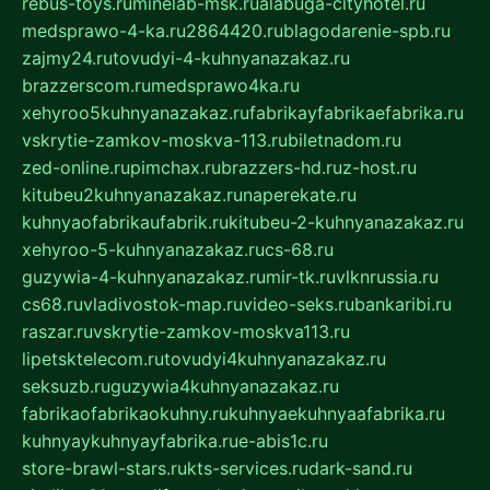
rebus-toys.ru
minelab-msk.ru
alabuga-cityhotel.ru
medsprawo-4-ka.ru
2864420.ru
blagodarenie-spb.ru
zajmy24.ru
tovudyi-4-kuhnyanazakaz.ru
brazzerscom.ru
medsprawo4ka.ru
xehyroo5kuhnyanazakaz.ru
fabrikayfabrikaefabrika.ru
vskrytie-zamkov-moskva-113.ru
biletnadom.ru
zed-online.ru
pimchax.ru
brazzers-hd.ru
z-host.ru
kitubeu2kuhnyanazakaz.ru
naperekate.ru
kuhnyaofabrikaufabrik.ru
kitubeu-2-kuhnyanazakaz.ru
xehyroo-5-kuhnyanazakaz.ru
cs-68.ru
guzywia-4-kuhnyanazakaz.ru
mir-tk.ru
vlknrussia.ru
cs68.ru
vladivostok-map.ru
video-seks.ru
bankaribi.ru
raszar.ru
vskrytie-zamkov-moskva113.ru
lipetsktelecom.ru
tovudyi4kuhnyanazakaz.ru
seksuzb.ru
guzywia4kuhnyanazakaz.ru
fabrikaofabrikaokuhny.ru
kuhnyaekuhnyaafabrika.ru
kuhnyaykuhnyayfabrika.ru
e-abis1c.ru
store-brawl-stars.ru
kts-services.ru
dark-sand.ru