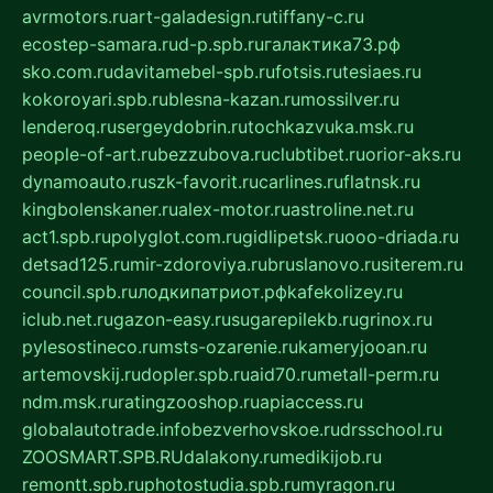
avrmotors.ru
art-galadesign.ru
tiffany-c.ru
ecostep-samara.ru
d-p.spb.ru
галактика73.рф
sko.com.ru
davitamebel-spb.ru
fotsis.ru
tesiaes.ru
kokoroyari.spb.ru
blesna-kazan.ru
mossilver.ru
lenderoq.ru
sergeydobrin.ru
tochkazvuka.msk.ru
people-of-art.ru
bezzubova.ru
clubtibet.ru
orior-aks.ru
dynamoauto.ru
szk-favorit.ru
carlines.ru
flatnsk.ru
kingbolenskaner.ru
alex-motor.ru
astroline.net.ru
act1.spb.ru
polyglot.com.ru
gidlipetsk.ru
ooo-driada.ru
detsad125.ru
mir-zdoroviya.ru
bruslanovo.ru
siterem.ru
council.spb.ru
лодкипатриот.рф
kafekolizey.ru
iclub.net.ru
gazon-easy.ru
sugarepilekb.ru
grinox.ru
pylesostineco.ru
msts-ozarenie.ru
kameryjooan.ru
artemovskij.ru
dopler.spb.ru
aid70.ru
metall-perm.ru
ndm.msk.ru
ratingzooshop.ru
apiaccess.ru
globalautotrade.info
bezverhovskoe.ru
drsschool.ru
ZOOSMART.SPB.RU
dalakony.ru
medikijob.ru
remontt.spb.ru
photostudia.spb.ru
myragon.ru