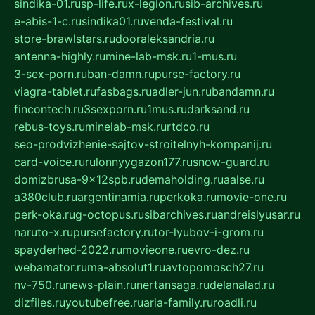
sindika-01.ru
sp-life.ru
x-legion.ru
sib-archives.ru
e-abis-1-c.ru
sindika01.ru
venda-festival.ru
store-brawlstars.ru
dooraleksandria.ru
antenna-highly.ru
mine-lab-msk.ru
1-mus.ru
3-sex-porn.ru
ban-damn.ru
purse-factory.ru
viagra-tablet.ru
fasbags.ru
adler-jun.ru
bandamn.ru
fincontech.ru
3sexporn.ru
1mus.ru
darksand.ru
rebus-toys.ru
minelab-msk.ru
rtdco.ru
seo-prodvizhenie-sajtov-stroitelnyh-kompanij.ru
card-voice.ru
rulonnyygazon177.ru
snow-guard.ru
domizbrusa-9x12spb.ru
demaholding.ru
aalse.ru
a380club.ru
argentinamia.ru
perkoka.ru
movie-one.ru
perk-oka.ru
g-octopus.ru
sibarchives.ru
andreislyusar.ru
naruto-x.ru
pursefactory.ru
tor-lyubov-i-grom.ru
spayderhed-2022.ru
movieone.ru
evro-dez.ru
webamator.ru
ma-absolut1.ru
avtopomosch27.ru
nv-750.ru
news-plain.ru
nertansaga.ru
delanalad.ru
dizfiles.ru
youtubefree.ru
aria-family.ru
roadli.ru