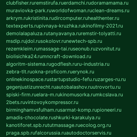
clubfisher.ru
remstirufa.ru
erdamchi.ru
doramamama.ru
muraviovka-park.ru
worldofwoman.ru
clean-dreams.ru
arkrym.ru
kristinita.ru
dircomputer.ru
healthenter.ru
textexperts.ru
pivnaya-kruzhka.ru
kinofilmy-2021.ru
demolalapaluza.ru
tanyavanya.ru
remstir-tolyatti.ru
msdip.ru
jdol.ru
sokolovr.ru
newtech-spb.ru
rezemkleim.ru
massage-tai.ru
seonub.ru
zvonitut.ru
biolisichka24.ru
mncraft-download.ru
algoritm-sistema.ru
godflesh.ru
ru-industria.ru
zebra-tlt.ru
okna-proficom.ru
erynok.ru
onlinekinospace.ru
startupstudio-fefu.ru
zarges-ru.ru
gegenjustizunrecht.ru
autobalashov.ru
utrovortu.ru
spiski-firm.ru
elara-m.ru
kinomusorka.ru
mkcslava.ru
2bets.ru
vintovoykompressor.ru
birminghamvsfulham.ru
sarmat-komp.ru
pioneeri.ru
amadis-chocolate.ru
shkurki-karakulya.ru
kanotiforet.spb.ru
tutmassage.ru
ecolog.org.ru
praga.spb.ru
falcorussia.ru
autodoctorservis.ru