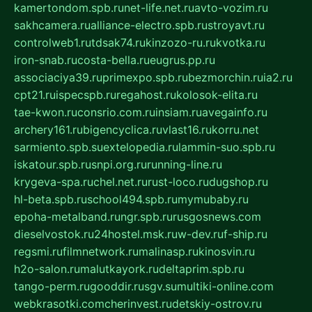
kamertondom.spb.ru
net-life.net.ru
avto-vozim.ru
sakhcamera.ru
alliance-electro.spb.ru
stroyavt.ru
controlweb1.ru
tdsak74.ru
kinzozo-ru.ru
kvotka.ru
iron-snab.ru
costa-bella.ru
eugrus.pp.ru
associaciya39.ru
primexpo.spb.ru
bezmorchin.ru
ia2.ru
cpt21.ru
ispecspb.ru
regahost.ru
kolosok-elita.ru
tae-kwon.ru
consrio.com.ru
insiam.ru
avegainfo.ru
archery161.ru
bigencyclica.ru
vlast16.ru
korru.net
sarmiento.spb.su
extelopedia.ru
lammin-suo.spb.ru
iskatour.spb.ru
snpi.org.ru
running-line.ru
krygeva-spa.ru
chel.net.ru
rust-loco.ru
dugshop.ru
hl-beta.spb.ru
school494.spb.ru
mymubaby.ru
epoha-metalband.ru
ngr.spb.ru
rusgosnews.com
dieselvostok.ru
24hostel.msk.ru
w-dev.ru
f-ship.ru
regsmi.ru
filmnetwork.ru
malinasp.ru
kinosvin.ru
h2o-salon.ru
malutkayork.ru
deltaprim.spb.ru
tango-perm.ru
gooddir.ru
sgv.su
multiki-online.com
webkrasotki.com
cherinvest.ru
detskiy-ostrov.ru