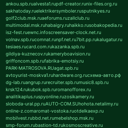
ankou.spb.ru
alvesta1.ru
pdf-creator.ru
nix-files.org.ru
sakhatoday.ru
elektrikersymboler.ru
sputnikyes.ru
golf2club.msk.ru
aeforums.ru
zallclub.ru
multimodal.msk.ru
habaigry.ru
haikko.ru
sobakopedia.ru
isz-fest.ru
ewnc.info
screensaver-clock.net.ru
volnav.spb.ru
comnat.ru
npf.net.ru
7bit.pp.ru
kalugatur.ru
tesiaes.ru
card.com.ru
kazanka.spb.ru
gildiya-kuznecov.ru
kameryboavision.ru
griffoncom.spb.ru
fabrika-emotsiy.ru
PARK-MATROSOVA.RU
agat.spb.ru
avtoyurist-moskva1.ru
hardware.org.ru
схема-авто.рф
dg-lab.ru
angrup.ru
recruiter.spb.ru
music8.spb.ru
krsk124.ru
kubok.spb.ru
romanofforex.ru
analitikaplus.ru
spyonline.ru
zosikamery.ru
sloboda-ural.pp.ru
AUTO-COM.SU
hohota.net
alimy.ru
online-z.com
aromat-vostoka.ru
otdelkaexp.ru
mobilvest.ru
bbd.net.ru
mebelshop.msk.ru
smp-forum.ru
bastion-td.ru
kosmoscreative.ru