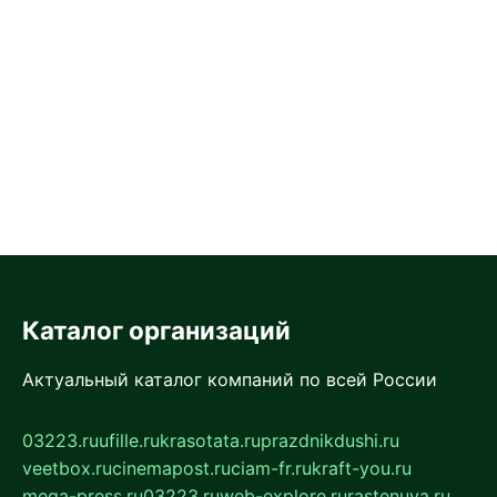
Каталог организаций
Актуальный каталог компаний по всей России
03223.ru
ufille.ru
krasotata.ru
prazdnikdushi.ru
veetbox.ru
cinemapost.ru
ciam-fr.ru
kraft-you.ru
mega-press.ru
03223.ru
web-explore.ru
rastenuya.ru