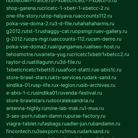
hometown-france.ru
1-xbeticricetc-1-xbetti-5.ru
shop-garena.ru
cricetc-1-xbetr-1-xbetcc-2.ru
one-life-story.ru
top-halyava.ru
accounts112.ru
poka-vse-doma-2.ru
3-d-file.ru
hahahaharms.ru
g2012.ru
tst-1.ru
shaggy-cat.ru
opsmgr.ru
ev-gallery.ru
g-2012.ru
ops-mgr.ru
accounts-112.ru
csm-demo.ru
poka-vse-doma2.ru
airgungames.ru
allseo-host.ru
tehosmotre.ru
varieta-yug.ru
cricetc1xbetr1xbetcc2.ru
raytor-d.ru
atillagunn.ru
3d-file.ru
1xbeticricetc1xbetti5.ru
uafoot-statti.ru
e-abis1c.ru
store-brawl-stars.ru
kts-services.ru
dark-sand.ru
sindika-01.ru
sp-life.ru
x-legion.ru
sib-archives.ru
e-abis-1-c.ru
sindika01.ru
venda-festival.ru
store-brawlstars.ru
dooraleksandria.ru
antenna-highly.ru
mine-lab-msk.ru
1-mus.ru
3-sex-porn.ru
ban-damn.ru
purse-factory.ru
viagra-tablet.ru
fasbags.ru
adler-jun.ru
bandamn.ru
fincontech.ru
3sexporn.ru
1mus.ru
darksand.ru