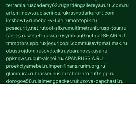
terramia.ru
academy62.ru
gardengallereya.ru
rti.com.ru
artem-news.ru
biserinca.ru
krasnodarkurort.com
imshowtv.ru
mebel-v-tule.ru
mobtopik.ru
pcsecurity.net.ru
tool-sib.ru
multimetrunit.ru
sp-tour.ru
fan-cs.ru
santeh-russia.ru
symbian9.net.ru
DSHAIR.RU
tmmotors.spb.ru
xjocuricopii.com
musavtomat.msk.ru
obustrojdom.ru
sovetcik.ru
ybaranovskaya.ru
ppknews.ru
cult-alshei.ru
JAPANRUSSIA.RU
proekciyamebel.ru
imper-finans.ru
rim.org.ru
glamourai.ru
brassminus.ru
zabor-pro.ru
ftn.pp.ru
dorogoe58.ru
laimengpacker.ru
kuzova-zapchasti.ru
sageerp.ru
taxodrom.ru
dsrazvitie.ru
hardcity.net.ru
ratinghomegames.ru
topservice25.ru
gubernyan.ru
gtglasslined.ru
ii4.ru
tssport.spb.ru
andorra24.com
blackwallstreet.ru
oboimos.ru
optim-doors.com.ru
ikuch.ru
nycr.org.ru
npa21.ru
vremya-ch.spb.ru
desert000.ru
ivtorgi.ru
ifiori.ru
catalog-statei.ru
dcv.org.ru
spetsmaster174.ru
ipkameryhiseeu.ru