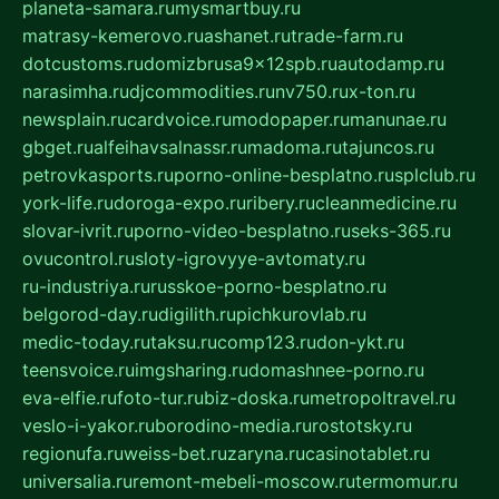
planeta-samara.ru
mysmartbuy.ru
matrasy-kemerovo.ru
ashanet.ru
trade-farm.ru
dotcustoms.ru
domizbrusa9x12spb.ru
autodamp.ru
narasimha.ru
djcommodities.ru
nv750.ru
x-ton.ru
newsplain.ru
cardvoice.ru
modopaper.ru
manunae.ru
gbget.ru
alfeihavsalnassr.ru
madoma.ru
tajuncos.ru
petrovkasports.ru
porno-online-besplatno.ru
splclub.ru
york-life.ru
doroga-expo.ru
ribery.ru
cleanmedicine.ru
slovar-ivrit.ru
porno-video-besplatno.ru
seks-365.ru
ovucontrol.ru
sloty-igrovyye-avtomaty.ru
ru-industriya.ru
russkoe-porno-besplatno.ru
belgorod-day.ru
digilith.ru
pichkurovlab.ru
medic-today.ru
taksu.ru
comp123.ru
don-ykt.ru
teensvoice.ru
imgsharing.ru
domashnee-porno.ru
eva-elfie.ru
foto-tur.ru
biz-doska.ru
metropoltravel.ru
veslo-i-yakor.ru
borodino-media.ru
rostotsky.ru
regionufa.ru
weiss-bet.ru
zaryna.ru
casinotablet.ru
universalia.ru
remont-mebeli-moscow.ru
termomur.ru