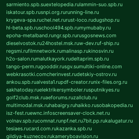
sarmiento.spb.su
extelopedia.ru
lammin-suo.spb.ru
iskatour.spb.ru
snpi.org.ru
running-line.ru
krygeva-spa.ru
chel.net.ru
rust-loco.ru
dugshop.ru
hl-beta.spb.ru
school494.spb.ru
mymubaby.ru
epoha-metalband.ru
ngr.spb.ru
rusgosnews.com
dieselvostok.ru
24hostel.msk.ru
w-dev.ru
f-ship.ru
regsmi.ru
filmnetwork.ru
malinasp.ru
kinosvin.ru
h2o-salon.ru
malutkayork.ru
deltaprim.spb.ru
tango-perm.ru
gooddir.ru
sgv.su
multiki-online.com
webkrasotki.com
cherinvest.ru
detskiy-ostrov.ru
ankou.spb.ru
alvesta1.ru
pdf-creator.ru
nix-files.org.ru
sakhatoday.ru
elektrikersymboler.ru
sputnikyes.ru
golf2club.msk.ru
aeforums.ru
zallclub.ru
multimodal.msk.ru
habaigry.ru
haikko.ru
sobakopedia.ru
isz-fest.ru
ewnc.info
screensaver-clock.net.ru
volnav.spb.ru
comnat.ru
npf.net.ru
7bit.pp.ru
kalugatur.ru
tesiaes.ru
card.com.ru
kazanka.spb.ru
gildiya-kuznecov.ru
kameryboavision.ru