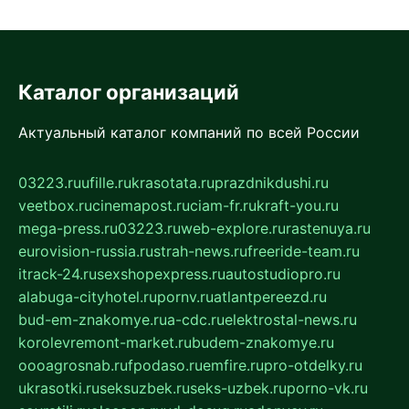
Каталог организаций
Актуальный каталог компаний по всей России
03223.ru
ufille.ru
krasotata.ru
prazdnikdushi.ru
veetbox.ru
cinemapost.ru
ciam-fr.ru
kraft-you.ru
mega-press.ru
03223.ru
web-explore.ru
rastenuya.ru
eurovision-russia.ru
strah-news.ru
freeride-team.ru
itrack-24.ru
sexshopexpress.ru
autostudiopro.ru
alabuga-cityhotel.ru
pornv.ru
atlantpereezd.ru
bud-em-znakomye.ru
a-cdc.ru
elektrostal-news.ru
korolevremont-market.ru
budem-znakomye.ru
oooagrosnab.ru
fpodaso.ru
emfire.ru
pro-otdelky.ru
ukrasotki.ru
seksuzbek.ru
seks-uzbek.ru
porno-vk.ru