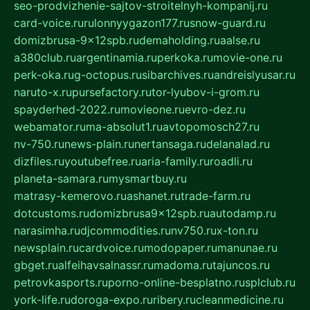
seo-prodvizhenie-sajtov-stroitelnyh-kompanij.ru
card-voice.ru
rulonnyygazon177.ru
snow-guard.ru
domizbrusa-9x12spb.ru
demaholding.ru
aalse.ru
a380club.ru
argentinamia.ru
perkoka.ru
movie-one.ru
perk-oka.ru
g-octopus.ru
sibarchives.ru
andreislyusar.ru
naruto-x.ru
pursefactory.ru
tor-lyubov-i-grom.ru
spayderhed-2022.ru
movieone.ru
evro-dez.ru
webamator.ru
ma-absolut1.ru
avtopomosch27.ru
nv-750.ru
news-plain.ru
nertansaga.ru
delanalad.ru
dizfiles.ru
youtubefree.ru
aria-family.ru
roadli.ru
planeta-samara.ru
mysmartbuy.ru
matrasy-kemerovo.ru
ashanet.ru
trade-farm.ru
dotcustoms.ru
domizbrusa9x12spb.ru
autodamp.ru
narasimha.ru
djcommodities.ru
nv750.ru
x-ton.ru
newsplain.ru
cardvoice.ru
modopaper.ru
manunae.ru
gbget.ru
alfeihavsalnassr.ru
madoma.ru
tajuncos.ru
petrovkasports.ru
porno-online-besplatno.ru
splclub.ru
york-life.ru
doroga-expo.ru
ribery.ru
cleanmedicine.ru