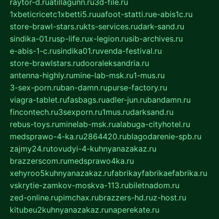
raytor-d.ru
atillagunn.ru
3d-file.ru
1xbeticricetc1xbetti5.ru
uafoot-statti.ru
e-abis1c.ru
store-brawl-stars.ru
kts-services.ru
dark-sand.ru
sindika-01.ru
sp-life.ru
x-legion.ru
sib-archives.ru
e-abis-1-c.ru
sindika01.ru
venda-festival.ru
store-brawlstars.ru
dooraleksandria.ru
antenna-highly.ru
mine-lab-msk.ru
1-mus.ru
3-sex-porn.ru
ban-damn.ru
purse-factory.ru
viagra-tablet.ru
fasbags.ru
adler-jun.ru
bandamn.ru
fincontech.ru
3sexporn.ru
1mus.ru
darksand.ru
rebus-toys.ru
minelab-msk.ru
alabuga-cityhotel.ru
medsprawo-4-ka.ru
2864420.ru
blagodarenie-spb.ru
zajmy24.ru
tovudyi-4-kuhnyanazakaz.ru
brazzerscom.ru
medsprawo4ka.ru
xehyroo5kuhnyanazakaz.ru
fabrikayfabrikaefabrika.ru
vskrytie-zamkov-moskva-113.ru
biletnadom.ru
zed-online.ru
pimchax.ru
brazzers-hd.ru
z-host.ru
kitubeu2kuhnyanazakaz.ru
naperekate.ru