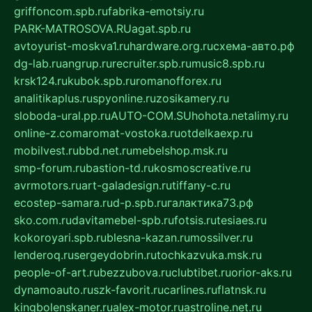
griffoncom.spb.ru
fabrika-emotsiy.ru
PARK-MATROSOVA.RU
agat.spb.ru
avtoyurist-moskva1.ru
hardware.org.ru
схема-авто.рф
dg-lab.ru
angrup.ru
recruiter.spb.ru
music8.spb.ru
krsk124.ru
kubok.spb.ru
romanofforex.ru
analitikaplus.ru
spyonline.ru
zosikamery.ru
sloboda-ural.pp.ru
AUTO-COM.SU
hohota.net
alimy.ru
online-z.com
aromat-vostoka.ru
otdelkaexp.ru
mobilvest.ru
bbd.net.ru
mebelshop.msk.ru
smp-forum.ru
bastion-td.ru
kosmoscreative.ru
avrmotors.ru
art-galadesign.ru
tiffany-c.ru
ecostep-samara.ru
d-p.spb.ru
галактика73.рф
sko.com.ru
davitamebel-spb.ru
fotsis.ru
tesiaes.ru
kokoroyari.spb.ru
blesna-kazan.ru
mossilver.ru
lenderoq.ru
sergeydobrin.ru
tochkazvuka.msk.ru
people-of-art.ru
bezzubova.ru
clubtibet.ru
orior-aks.ru
dynamoauto.ru
szk-favorit.ru
carlines.ru
flatnsk.ru
kingbolenskaner.ru
alex-motor.ru
astroline.net.ru