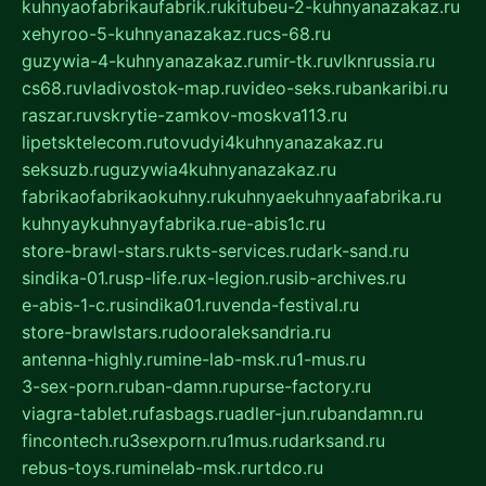
kuhnyaofabrikaufabrik.ru
kitubeu-2-kuhnyanazakaz.ru
xehyroo-5-kuhnyanazakaz.ru
cs-68.ru
guzywia-4-kuhnyanazakaz.ru
mir-tk.ru
vlknrussia.ru
cs68.ru
vladivostok-map.ru
video-seks.ru
bankaribi.ru
raszar.ru
vskrytie-zamkov-moskva113.ru
lipetsktelecom.ru
tovudyi4kuhnyanazakaz.ru
seksuzb.ru
guzywia4kuhnyanazakaz.ru
fabrikaofabrikaokuhny.ru
kuhnyaekuhnyaafabrika.ru
kuhnyaykuhnyayfabrika.ru
e-abis1c.ru
store-brawl-stars.ru
kts-services.ru
dark-sand.ru
sindika-01.ru
sp-life.ru
x-legion.ru
sib-archives.ru
e-abis-1-c.ru
sindika01.ru
venda-festival.ru
store-brawlstars.ru
dooraleksandria.ru
antenna-highly.ru
mine-lab-msk.ru
1-mus.ru
3-sex-porn.ru
ban-damn.ru
purse-factory.ru
viagra-tablet.ru
fasbags.ru
adler-jun.ru
bandamn.ru
fincontech.ru
3sexporn.ru
1mus.ru
darksand.ru
rebus-toys.ru
minelab-msk.ru
rtdco.ru