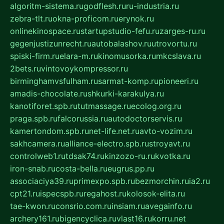
algoritm-sistema.ru
godflesh.ru
ru-industria.ru
zebra-tlt.ru
okna-proficom.ru
erynok.ru
onlinekinospace.ru
startupstudio-fefu.ru
zarges-ru.ru
gegenjustizunrecht.ru
autobalashov.ru
utrovortu.ru
spiski-firm.ru
elara-m.ru
kinomusorka.ru
mkcslava.ru
2bets.ru
vintovoykompressor.ru
birminghamvsfulham.ru
sarmat-komp.ru
pioneeri.ru
amadis-chocolate.ru
shkurki-karakulya.ru
kanotiforet.spb.ru
tutmassage.ru
ecolog.org.ru
praga.spb.ru
falcorussia.ru
autodoctorservis.ru
kamertondom.spb.ru
net-life.net.ru
avto-vozim.ru
sakhcamera.ru
alliance-electro.spb.ru
stroyavt.ru
controlweb1.ru
tdsak74.ru
kinzozo-ru.ru
kvotka.ru
iron-snab.ru
costa-bella.ru
eugrus.pp.ru
associaciya39.ru
primexpo.spb.ru
bezmorchin.ru
ia2.ru
cpt21.ru
ispecspb.ru
regahost.ru
kolosok-elita.ru
tae-kwon.ru
consrio.com.ru
insiam.ru
avegainfo.ru
archery161.ru
bigencyclica.ru
vlast16.ru
korru.net