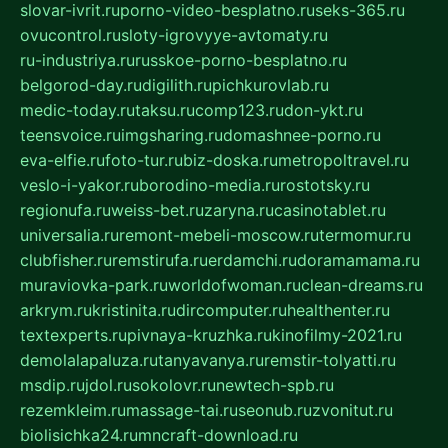
slovar-ivrit.ru
porno-video-besplatno.ru
seks-365.ru
ovucontrol.ru
sloty-igrovyye-avtomaty.ru
ru-industriya.ru
russkoe-porno-besplatno.ru
belgorod-day.ru
digilith.ru
pichkurovlab.ru
medic-today.ru
taksu.ru
comp123.ru
don-ykt.ru
teensvoice.ru
imgsharing.ru
domashnee-porno.ru
eva-elfie.ru
foto-tur.ru
biz-doska.ru
metropoltravel.ru
veslo-i-yakor.ru
borodino-media.ru
rostotsky.ru
regionufa.ru
weiss-bet.ru
zaryna.ru
casinotablet.ru
universalia.ru
remont-mebeli-moscow.ru
termomur.ru
clubfisher.ru
remstirufa.ru
erdamchi.ru
doramamama.ru
muraviovka-park.ru
worldofwoman.ru
clean-dreams.ru
arkrym.ru
kristinita.ru
dircomputer.ru
healthenter.ru
textexperts.ru
pivnaya-kruzhka.ru
kinofilmy-2021.ru
demolalapaluza.ru
tanyavanya.ru
remstir-tolyatti.ru
msdip.ru
jdol.ru
sokolovr.ru
newtech-spb.ru
rezemkleim.ru
massage-tai.ru
seonub.ru
zvonitut.ru
biolisichka24.ru
mncraft-download.ru