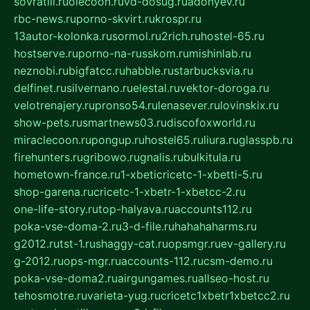
sovratili.ru
olecoon.ru
vd-dosug.ru
adonyev.ru
rbc-news.ru
porno-skvirt.ru
krospr.ru
13autor-kolonka.ru
sormol.ru
2rich.ru
hostel-65.ru
hostserve.ru
porno-na-russkom.ru
mishinlab.ru
neznobi.ru
bigfatcc.ru
habble.ru
starbucksvia.ru
delfinet.ru
silvernano.ru
elestal.ru
vektor-doroga.ru
velotrenajery.ru
pronso54.ru
lenasever.ru
lovinskix.ru
show-pets.ru
smartnews03.ru
discofoxworld.ru
miraclecoon.ru
pongup.ru
hostel65.ru
liura.ru
glasspb.ru
firehunters.ru
gribowo.ru
gnalis.ru
bulkitula.ru
hometown-france.ru
1-xbeticricetc-1-xbetti-5.ru
shop-garena.ru
cricetc-1-xbetr-1-xbetcc-2.ru
one-life-story.ru
top-halyava.ru
accounts112.ru
poka-vse-doma-2.ru
3-d-file.ru
hahahaharms.ru
g2012.ru
tst-1.ru
shaggy-cat.ru
opsmgr.ru
ev-gallery.ru
g-2012.ru
ops-mgr.ru
accounts-112.ru
csm-demo.ru
poka-vse-doma2.ru
airgungames.ru
allseo-host.ru
tehosmotre.ru
varieta-yug.ru
cricetc1xbetr1xbetcc2.ru