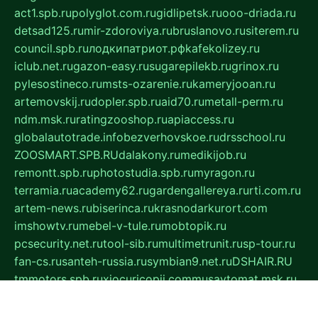
act1.spb.ru
polyglot.com.ru
gidlipetsk.ru
ooo-driada.ru
detsad125.ru
mir-zdoroviya.ru
bruslanovo.ru
siterem.ru
council.spb.ru
лодкипатриот.рф
kafekolizey.ru
iclub.net.ru
gazon-easy.ru
sugarepilekb.ru
grinox.ru
pylesostineco.ru
msts-ozarenie.ru
kameryjooan.ru
artemovskij.ru
dopler.spb.ru
aid70.ru
metall-perm.ru
ndm.msk.ru
ratingzooshop.ru
apiaccess.ru
globalautotrade.info
bezverhovskoe.ru
drsschool.ru
ZOOSMART.SPB.RU
dalakony.ru
medikijob.ru
remontt.spb.ru
photostudia.spb.ru
myragon.ru
terramia.ru
academy62.ru
gardengallereya.ru
rti.com.ru
artem-news.ru
biserinca.ru
krasnodarkurort.com
imshowtv.ru
mebel-v-tule.ru
mobtopik.ru
pcsecurity.net.ru
tool-sib.ru
multimetrunit.ru
sp-tour.ru
fan-cs.ru
santeh-russia.ru
symbian9.net.ru
DSHAIR.RU
tmmotors.spb.ru
xjocuricopii.com
musavtomat.msk.ru
obustrojdom.ru
sovetcik.ru
ybaranovskaya.ru
ppknews.ru
cult-alshei.ru
JAPANRUSSIA.RU