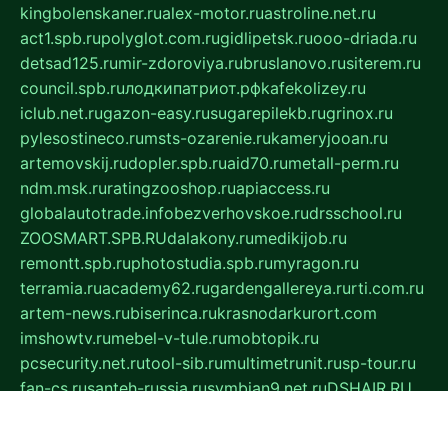
kingbolenskaner.ru
alex-motor.ru
astroline.net.ru
act1.spb.ru
polyglot.com.ru
gidlipetsk.ru
ooo-driada.ru
detsad125.ru
mir-zdoroviya.ru
bruslanovo.ru
siterem.ru
council.spb.ru
лодкипатриот.рф
kafekolizey.ru
iclub.net.ru
gazon-easy.ru
sugarepilekb.ru
grinox.ru
pylesostineco.ru
msts-ozarenie.ru
kameryjooan.ru
artemovskij.ru
dopler.spb.ru
aid70.ru
metall-perm.ru
ndm.msk.ru
ratingzooshop.ru
apiaccess.ru
globalautotrade.info
bezverhovskoe.ru
drsschool.ru
ZOOSMART.SPB.RU
dalakony.ru
medikijob.ru
remontt.spb.ru
photostudia.spb.ru
myragon.ru
terramia.ru
academy62.ru
gardengallereya.ru
rti.com.ru
artem-news.ru
biserinca.ru
krasnodarkurort.com
imshowtv.ru
mebel-v-tule.ru
mobtopik.ru
pcsecurity.net.ru
tool-sib.ru
multimetrunit.ru
sp-tour.ru
fan-cs.ru
santeh-russia.ru
symbian9.net.ru
DSHAIR.RU
tmmotors.spb.ru
xjocuricopii.com
musavtomat.msk.ru
obustrojdom.ru
sovetcik.ru
ybaranovskaya.ru