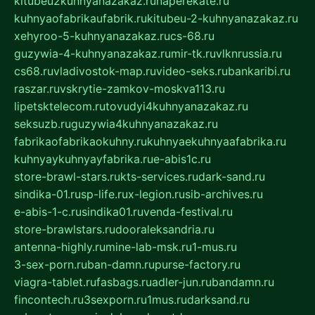
kitubeu2kuhnyanazakaz.ru
naperekate.ru
kuhnyaofabrikaufabrik.ru
kitubeu-2-kuhnyanazakaz.ru
xehyroo-5-kuhnyanazakaz.ru
cs-68.ru
guzywia-4-kuhnyanazakaz.ru
mir-tk.ru
vlknrussia.ru
cs68.ru
vladivostok-map.ru
video-seks.ru
bankaribi.ru
raszar.ru
vskrytie-zamkov-moskva113.ru
lipetsktelecom.ru
tovudyi4kuhnyanazakaz.ru
seksuzb.ru
guzywia4kuhnyanazakaz.ru
fabrikaofabrikaokuhny.ru
kuhnyaekuhnyaafabrika.ru
kuhnyaykuhnyayfabrika.ru
e-abis1c.ru
store-brawl-stars.ru
kts-services.ru
dark-sand.ru
sindika-01.ru
sp-life.ru
x-legion.ru
sib-archives.ru
e-abis-1-c.ru
sindika01.ru
venda-festival.ru
store-brawlstars.ru
dooraleksandria.ru
antenna-highly.ru
mine-lab-msk.ru
1-mus.ru
3-sex-porn.ru
ban-damn.ru
purse-factory.ru
viagra-tablet.ru
fasbags.ru
adler-jun.ru
bandamn.ru
fincontech.ru
3sexporn.ru
1mus.ru
darksand.ru