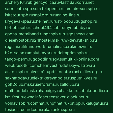
archery161.ru
bigencyclica.ru
vlast16.ru
korru.net
sarmiento.spb.su
extelopedia.ru
lammin-suo.spb.ru
iskatour.spb.ru
snpi.org.ru
running-line.ru
krygeva-spa.ru
chel.net.ru
rust-loco.ru
dugshop.ru
hl-beta.spb.ru
school494.spb.ru
mymubaby.ru
epoha-metalband.ru
ngr.spb.ru
rusgosnews.com
dieselvostok.ru
24hostel.msk.ru
w-dev.ru
f-ship.ru
regsmi.ru
filmnetwork.ru
malinasp.ru
kinosvin.ru
h2o-salon.ru
malutkayork.ru
deltaprim.spb.ru
tango-perm.ru
gooddir.ru
sgv.su
multiki-online.com
webkrasotki.com
cherinvest.ru
detskiy-ostrov.ru
ankou.spb.ru
alvesta1.ru
pdf-creator.ru
nix-files.org.ru
sakhatoday.ru
elektrikersymboler.ru
sputnikyes.ru
golf2club.msk.ru
aeforums.ru
zallclub.ru
multimodal.msk.ru
habaigry.ru
haikko.ru
sobakopedia.ru
isz-fest.ru
ewnc.info
screensaver-clock.net.ru
volnav.spb.ru
comnat.ru
npf.net.ru
7bit.pp.ru
kalugatur.ru
tesiaes.ru
card.com.ru
kazanka.spb.ru