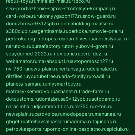
rebus-toys.ru
minelab-msk.ru
rtdco.ru
seo-prodvizhenie-sajtov-stroitelnyh-kompanij.ru
card-voice.ru
rulonnyygazon177.ru
snow-guard.ru
domizbrusa-9x12spb.ru
demaholding.ru
aalse.ru
a380club.ru
argentinamia.ru
perkoka.ru
movie-one.ru
perk-oka.ru
g-octopus.ru
sibarchives.ru
andreislyusar.ru
naruto-x.ru
pursefactory.ru
tor-lyubov-i-grom.ru
spayderhed-2022.ru
movieone.ru
evro-dez.ru
webamator.ru
ma-absolut1.ru
avtopomosch27.ru
nv-750.ru
news-plain.ru
nertansaga.ru
delanalad.ru
dizfiles.ru
youtubefree.ru
aria-family.ru
roadli.ru
planeta-samara.ru
mysmartbuy.ru
matrasy-kemerovo.ru
ashanet.ru
trade-farm.ru
dotcustoms.ru
domizbrusa9x12spb.ru
autodamp.ru
narasimha.ru
djcommodities.ru
nv750.ru
x-ton.ru
newsplain.ru
cardvoice.ru
modopaper.ru
manunae.ru
gbget.ru
alfeihavsalnassr.ru
madoma.ru
tajuncos.ru
petrovkasports.ru
porno-online-besplatno.ru
splclub.ru