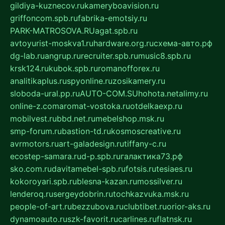
gildiya-kuznecov.ru
kameryboavision.ru
griffoncom.spb.ru
fabrika-emotsiy.ru
PARK-MATROSOVA.RU
agat.spb.ru
avtoyurist-moskva1.ru
hardware.org.ru
схема-авто.рф
dg-lab.ru
angrup.ru
recruiter.spb.ru
music8.spb.ru
krsk124.ru
kubok.spb.ru
romanofforex.ru
analitikaplus.ru
spyonline.ru
zosikamery.ru
sloboda-ural.pp.ru
AUTO-COM.SU
hohota.net
alimy.ru
online-z.com
aromat-vostoka.ru
otdelkaexp.ru
mobilvest.ru
bbd.net.ru
mebelshop.msk.ru
smp-forum.ru
bastion-td.ru
kosmoscreative.ru
avrmotors.ru
art-galadesign.ru
tiffany-c.ru
ecostep-samara.ru
d-p.spb.ru
галактика73.рф
sko.com.ru
davitamebel-spb.ru
fotsis.ru
tesiaes.ru
kokoroyari.spb.ru
blesna-kazan.ru
mossilver.ru
lenderoq.ru
sergeydobrin.ru
tochkazvuka.msk.ru
people-of-art.ru
bezzubova.ru
clubtibet.ru
orior-aks.ru
dynamoauto.ru
szk-favorit.ru
carlines.ru
flatnsk.ru