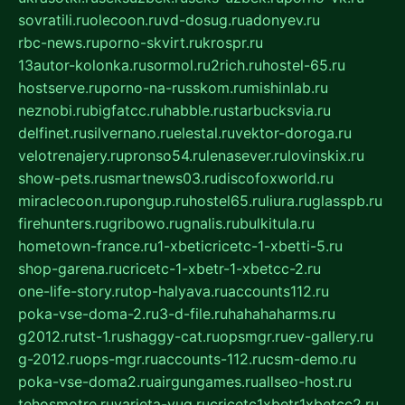
sovratili.ru
olecoon.ru
vd-dosug.ru
adonyev.ru
rbc-news.ru
porno-skvirt.ru
krospr.ru
13autor-kolonka.ru
sormol.ru
2rich.ru
hostel-65.ru
hostserve.ru
porno-na-russkom.ru
mishinlab.ru
neznobi.ru
bigfatcc.ru
habble.ru
starbucksvia.ru
delfinet.ru
silvernano.ru
elestal.ru
vektor-doroga.ru
velotrenajery.ru
pronso54.ru
lenasever.ru
lovinskix.ru
show-pets.ru
smartnews03.ru
discofoxworld.ru
miraclecoon.ru
pongup.ru
hostel65.ru
liura.ru
glasspb.ru
firehunters.ru
gribowo.ru
gnalis.ru
bulkitula.ru
hometown-france.ru
1-xbeticricetc-1-xbetti-5.ru
shop-garena.ru
cricetc-1-xbetr-1-xbetcc-2.ru
one-life-story.ru
top-halyava.ru
accounts112.ru
poka-vse-doma-2.ru
3-d-file.ru
hahahaharms.ru
g2012.ru
tst-1.ru
shaggy-cat.ru
opsmgr.ru
ev-gallery.ru
g-2012.ru
ops-mgr.ru
accounts-112.ru
csm-demo.ru
poka-vse-doma2.ru
airgungames.ru
allseo-host.ru
tehosmotre.ru
varieta-yug.ru
cricetc1xbetr1xbetcc2.ru