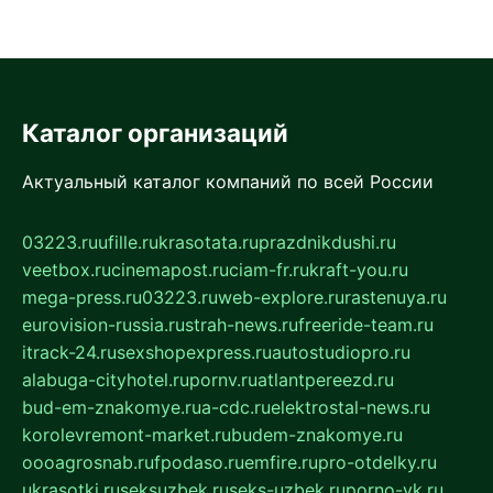
Каталог организаций
Актуальный каталог компаний по всей России
03223.ru
ufille.ru
krasotata.ru
prazdnikdushi.ru
veetbox.ru
cinemapost.ru
ciam-fr.ru
kraft-you.ru
mega-press.ru
03223.ru
web-explore.ru
rastenuya.ru
eurovision-russia.ru
strah-news.ru
freeride-team.ru
itrack-24.ru
sexshopexpress.ru
autostudiopro.ru
alabuga-cityhotel.ru
pornv.ru
atlantpereezd.ru
bud-em-znakomye.ru
a-cdc.ru
elektrostal-news.ru
korolevremont-market.ru
budem-znakomye.ru
oooagrosnab.ru
fpodaso.ru
emfire.ru
pro-otdelky.ru
ukrasotki.ru
seksuzbek.ru
seks-uzbek.ru
porno-vk.ru