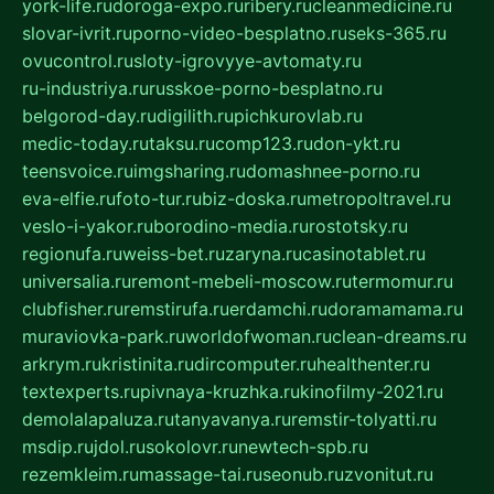
york-life.ru
doroga-expo.ru
ribery.ru
cleanmedicine.ru
slovar-ivrit.ru
porno-video-besplatno.ru
seks-365.ru
ovucontrol.ru
sloty-igrovyye-avtomaty.ru
ru-industriya.ru
russkoe-porno-besplatno.ru
belgorod-day.ru
digilith.ru
pichkurovlab.ru
medic-today.ru
taksu.ru
comp123.ru
don-ykt.ru
teensvoice.ru
imgsharing.ru
domashnee-porno.ru
eva-elfie.ru
foto-tur.ru
biz-doska.ru
metropoltravel.ru
veslo-i-yakor.ru
borodino-media.ru
rostotsky.ru
regionufa.ru
weiss-bet.ru
zaryna.ru
casinotablet.ru
universalia.ru
remont-mebeli-moscow.ru
termomur.ru
clubfisher.ru
remstirufa.ru
erdamchi.ru
doramamama.ru
muraviovka-park.ru
worldofwoman.ru
clean-dreams.ru
arkrym.ru
kristinita.ru
dircomputer.ru
healthenter.ru
textexperts.ru
pivnaya-kruzhka.ru
kinofilmy-2021.ru
demolalapaluza.ru
tanyavanya.ru
remstir-tolyatti.ru
msdip.ru
jdol.ru
sokolovr.ru
newtech-spb.ru
rezemkleim.ru
massage-tai.ru
seonub.ru
zvonitut.ru