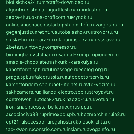
biolisichka24.ru
mncraft-download.ru
algoritm-sistema.ru
godflesh.ru
ru-industria.ru
zebra-tlt.ru
okna-proficom.ru
erynok.ru
onlinekinospace.ru
startupstudio-fefu.ru
zarges-ru.ru
gegenjustizunrecht.ru
autobalashov.ru
utrovortu.ru
spiski-firm.ru
elara-m.ru
kinomusorka.ru
mkcslava.ru
2bets.ru
vintovoykompressor.ru
birminghamvsfulham.ru
sarmat-komp.ru
pioneeri.ru
amadis-chocolate.ru
shkurki-karakulya.ru
kanotiforet.spb.ru
tutmassage.ru
ecolog.org.ru
praga.spb.ru
falcorussia.ru
autodoctorservis.ru
kamertondom.spb.ru
net-life.net.ru
avto-vozim.ru
sakhcamera.ru
alliance-electro.spb.ru
stroyavt.ru
controlweb1.ru
tdsak74.ru
kinzozo-ru.ru
kvotka.ru
iron-snab.ru
costa-bella.ru
eugrus.pp.ru
associaciya39.ru
primexpo.spb.ru
bezmorchin.ru
ia2.ru
cpt21.ru
ispecspb.ru
regahost.ru
kolosok-elita.ru
tae-kwon.ru
consrio.com.ru
insiam.ru
avegainfo.ru