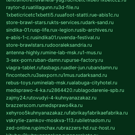
raytor-d.ru
atillagunn.ru
3d-file.ru
1xbeticricetc1xbetti5.ru
uafoot-statti.ru
e-abis1c.ru
store-brawl-stars.ru
kts-services.ru
dark-sand.ru
sindika-01.ru
sp-life.ru
x-legion.ru
sib-archives.ru
e-abis-1-c.ru
sindika01.ru
venda-festival.ru
store-brawlstars.ru
dooraleksandria.ru
antenna-highly.ru
mine-lab-msk.ru
1-mus.ru
3-sex-porn.ru
ban-damn.ru
purse-factory.ru
viagra-tablet.ru
fasbags.ru
adler-jun.ru
bandamn.ru
fincontech.ru
3sexporn.ru
1mus.ru
darksand.ru
rebus-toys.ru
minelab-msk.ru
alabuga-cityhotel.ru
medsprawo-4-ka.ru
2864420.ru
blagodarenie-spb.ru
zajmy24.ru
tovudyi-4-kuhnyanazakaz.ru
brazzerscom.ru
medsprawo4ka.ru
xehyroo5kuhnyanazakaz.ru
fabrikayfabrikaefabrika.ru
vskrytie-zamkov-moskva-113.ru
biletnadom.ru
zed-online.ru
pimchax.ru
brazzers-hd.ru
z-host.ru