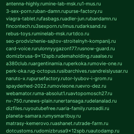
antenna-highly.ru
mine-lab-msk.ru
1-mus.ru
3-sex-porn.ru
ban-damn.ru
purse-factory.ru
viagra-tablet.ru
fasbags.ru
adler-jun.ru
bandamn.ru
fincontech.ru
3sexporn.ru
1mus.ru
darksand.ru
rebus-toys.ru
minelab-msk.ru
rtdco.ru
seo-prodvizhenie-sajtov-stroitelnyh-kompanij.ru
card-voice.ru
rulonnyygazon177.ru
snow-guard.ru
domizbrusa-9x12spb.ru
demaholding.ru
aalse.ru
a380club.ru
argentinamia.ru
perkoka.ru
movie-one.ru
perk-oka.ru
g-octopus.ru
sibarchives.ru
andreislyusar.ru
naruto-x.ru
pursefactory.ru
tor-lyubov-i-grom.ru
spayderhed-2022.ru
movieone.ru
evro-dez.ru
webamator.ru
ma-absolut1.ru
avtopomosch27.ru
nv-750.ru
news-plain.ru
nertansaga.ru
delanalad.ru
dizfiles.ru
youtubefree.ru
aria-family.ru
roadli.ru
planeta-samara.ru
mysmartbuy.ru
matrasy-kemerovo.ru
ashanet.ru
trade-farm.ru
dotcustoms.ru
domizbrusa9x12spb.ru
autodamp.ru