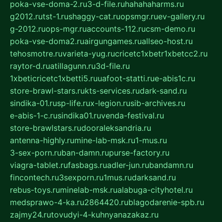
poka-vse-doma-2.ru
3-d-file.ru
hahahaharms.ru
g2012.ru
tst-1.ru
shaggy-cat.ru
opsmgr.ru
ev-gallery.ru
g-2012.ru
ops-mgr.ru
accounts-112.ru
csm-demo.ru
poka-vse-doma2.ru
airgungames.ru
allseo-host.ru
tehosmotre.ru
varieta-yug.ru
cricetc1xbetr1xbetcc2.ru
raytor-d.ru
atillagunn.ru
3d-file.ru
1xbeticricetc1xbetti5.ru
uafoot-statti.ru
e-abis1c.ru
store-brawl-stars.ru
kts-services.ru
dark-sand.ru
sindika-01.ru
sp-life.ru
x-legion.ru
sib-archives.ru
e-abis-1-c.ru
sindika01.ru
venda-festival.ru
store-brawlstars.ru
dooraleksandria.ru
antenna-highly.ru
mine-lab-msk.ru
1-mus.ru
3-sex-porn.ru
ban-damn.ru
purse-factory.ru
viagra-tablet.ru
fasbags.ru
adler-jun.ru
bandamn.ru
fincontech.ru
3sexporn.ru
1mus.ru
darksand.ru
rebus-toys.ru
minelab-msk.ru
alabuga-cityhotel.ru
medsprawo-4-ka.ru
2864420.ru
blagodarenie-spb.ru
zajmy24.ru
tovudyi-4-kuhnyanazakaz.ru