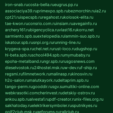
iron-snab.ru
costa-bella.ru
eugrus.pp.ru
associaciya39.ru
primexpo.spb.ru
bezmorchin.ru
ia2.ru
cpt21.ru
ispecspb.ru
regahost.ru
kolosok-elita.ru
tae-kwon.ru
consrio.com.ru
insiam.ru
avegainfo.ru
archery161.ru
bigencyclica.ru
vlast16.ru
korru.net
sarmiento.spb.su
extelopedia.ru
lammin-suo.spb.ru
iskatour.spb.ru
snpi.org.ru
running-line.ru
krygeva-spa.ru
chel.net.ru
rust-loco.ru
dugshop.ru
hl-beta.spb.ru
school494.spb.ru
mymubaby.ru
epoha-metalband.ru
ngr.spb.ru
rusgosnews.com
dieselvostok.ru
24hostel.msk.ru
w-dev.ru
f-ship.ru
regsmi.ru
filmnetwork.ru
malinasp.ru
kinosvin.ru
h2o-salon.ru
malutkayork.ru
deltaprim.spb.ru
tango-perm.ru
gooddir.ru
sgv.su
multiki-online.com
webkrasotki.com
cherinvest.ru
detskiy-ostrov.ru
ankou.spb.ru
alvesta1.ru
pdf-creator.ru
nix-files.org.ru
sakhatoday.ru
elektrikersymboler.ru
sputnikyes.ru
golf2club.msk.ru
aeforums.ru
zallclub.ru