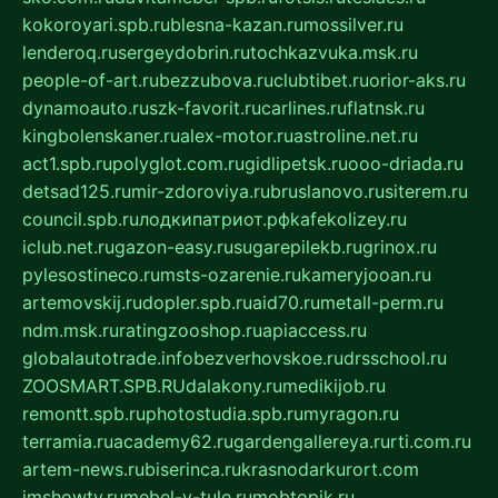
kokoroyari.spb.ru
blesna-kazan.ru
mossilver.ru
lenderoq.ru
sergeydobrin.ru
tochkazvuka.msk.ru
people-of-art.ru
bezzubova.ru
clubtibet.ru
orior-aks.ru
dynamoauto.ru
szk-favorit.ru
carlines.ru
flatnsk.ru
kingbolenskaner.ru
alex-motor.ru
astroline.net.ru
act1.spb.ru
polyglot.com.ru
gidlipetsk.ru
ooo-driada.ru
detsad125.ru
mir-zdoroviya.ru
bruslanovo.ru
siterem.ru
council.spb.ru
лодкипатриот.рф
kafekolizey.ru
iclub.net.ru
gazon-easy.ru
sugarepilekb.ru
grinox.ru
pylesostineco.ru
msts-ozarenie.ru
kameryjooan.ru
artemovskij.ru
dopler.spb.ru
aid70.ru
metall-perm.ru
ndm.msk.ru
ratingzooshop.ru
apiaccess.ru
globalautotrade.info
bezverhovskoe.ru
drsschool.ru
ZOOSMART.SPB.RU
dalakony.ru
medikijob.ru
remontt.spb.ru
photostudia.spb.ru
myragon.ru
terramia.ru
academy62.ru
gardengallereya.ru
rti.com.ru
artem-news.ru
biserinca.ru
krasnodarkurort.com
imshowtv.ru
mebel-v-tule.ru
mobtopik.ru