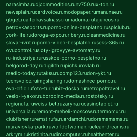
narasimha.ru
djcommodities.ru
nv750.ru
x-ton.ru
newsplain.ru
cardvoice.ru
modopaper.ru
manunae.ru
gbget.ru
alfeihavsalnassr.ru
madoma.ru
tajuncos.ru
petrovkasports.ru
porno-online-besplatno.ru
splclub.ru
york-life.ru
doroga-expo.ru
ribery.ru
cleanmedicine.ru
slovar-ivrit.ru
porno-video-besplatno.ru
seks-365.ru
ovucontrol.ru
sloty-igrovyye-avtomaty.ru
ru-industriya.ru
russkoe-porno-besplatno.ru
belgorod-day.ru
digilith.ru
pichkurovlab.ru
medic-today.ru
taksu.ru
comp123.ru
don-ykt.ru
teensvoice.ru
imgsharing.ru
domashnee-porno.ru
eva-elfie.ru
foto-tur.ru
biz-doska.ru
metropoltravel.ru
veslo-i-yakor.ru
borodino-media.ru
rostotsky.ru
regionufa.ru
weiss-bet.ru
zaryna.ru
casinotablet.ru
universalia.ru
remont-mebeli-moscow.ru
termomur.ru
clubfisher.ru
remstirufa.ru
erdamchi.ru
doramamama.ru
muraviovka-park.ru
worldofwoman.ru
clean-dreams.ru
arkrym.ru
kristinita.ru
dircomputer.ru
healthenter.ru