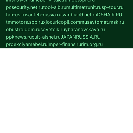
pcsecurity.net.ru
tool-sib.ru
multimetrunit.ru
sp-tour.ru
fan-cs.ru
santeh-russia.ru
symbian9.net.ru
DSHAIR.RU
tmmotors.spb.ru
xjocuricopii.com
musavtomat.msk.ru
obustrojdom.ru
sovetcik.ru
ybaranovskaya.ru
ppknews.ru
cult-alshei.ru
JAPANRUSSIA.RU
proekciyamebel.ru
imper-finans.ru
rim.org.ru
glamourai.ru
brassminus.ru
zabor-pro.ru
ftn.pp.ru
dorogoe58.ru
laimengpacker.ru
kuzova-zapchasti.ru
sageerp.ru
taxodrom.ru
dsrazvitie.ru
hardcity.net.ru
ratinghomegames.ru
topservice25.ru
gubernyan.ru
gtglasslined.ru
ii4.ru
tssport.spb.ru
andorra24.com
blackwallstreet.ru
oboimos.ru
optim-doors.com.ru
ikuch.ru
nycr.org.ru
npa21.ru
vremya-ch.spb.ru
desert000.ru
ivtorgi.ru
ifiori.ru
catalog-statei.ru
dcv.org.ru
spetsmaster174.ru
ipkameryhiseeu.ru
dum26.ru
ruspol.spb.ru
fr-opendp.ru
kam-solnyshko.ru
cheyenne-arapaho.ru
sevzapmetal.spb.ru