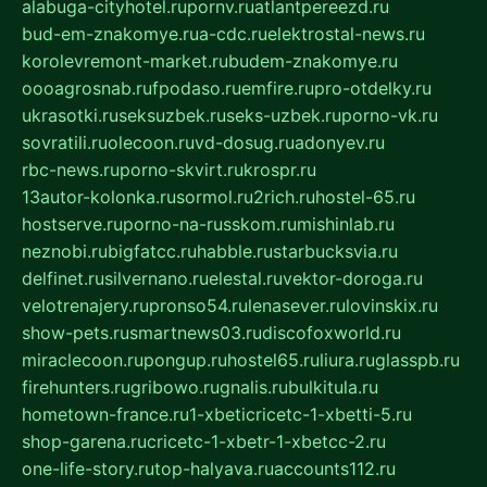
alabuga-cityhotel.ru
pornv.ru
atlantpereezd.ru
bud-em-znakomye.ru
a-cdc.ru
elektrostal-news.ru
korolevremont-market.ru
budem-znakomye.ru
oooagrosnab.ru
fpodaso.ru
emfire.ru
pro-otdelky.ru
ukrasotki.ru
seksuzbek.ru
seks-uzbek.ru
porno-vk.ru
sovratili.ru
olecoon.ru
vd-dosug.ru
adonyev.ru
rbc-news.ru
porno-skvirt.ru
krospr.ru
13autor-kolonka.ru
sormol.ru
2rich.ru
hostel-65.ru
hostserve.ru
porno-na-russkom.ru
mishinlab.ru
neznobi.ru
bigfatcc.ru
habble.ru
starbucksvia.ru
delfinet.ru
silvernano.ru
elestal.ru
vektor-doroga.ru
velotrenajery.ru
pronso54.ru
lenasever.ru
lovinskix.ru
show-pets.ru
smartnews03.ru
discofoxworld.ru
miraclecoon.ru
pongup.ru
hostel65.ru
liura.ru
glasspb.ru
firehunters.ru
gribowo.ru
gnalis.ru
bulkitula.ru
hometown-france.ru
1-xbeticricetc-1-xbetti-5.ru
shop-garena.ru
cricetc-1-xbetr-1-xbetcc-2.ru
one-life-story.ru
top-halyava.ru
accounts112.ru