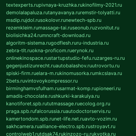
textexperts.ru
pivnaya-kruzhka.ru
kinofilmy-2021.ru
demolalapaluza.ru
tanyavanya.ru
remstir-tolyatti.ru
msdip.ru
jdol.ru
sokolovr.ru
newtech-spb.ru
rezemkleim.ru
massage-tai.ru
seonub.ru
zvonitut.ru
biolisichka24.ru
mncraft-download.ru
algoritm-sistema.ru
godflesh.ru
ru-industria.ru
zebra-tlt.ru
okna-proficom.ru
erynok.ru
onlinekinospace.ru
startupstudio-fefu.ru
zarges-ru.ru
gegenjustizunrecht.ru
autobalashov.ru
utrovortu.ru
spiski-firm.ru
elara-m.ru
kinomusorka.ru
mkcslava.ru
2bets.ru
vintovoykompressor.ru
birminghamvsfulham.ru
sarmat-komp.ru
pioneeri.ru
amadis-chocolate.ru
shkurki-karakulya.ru
kanotiforet.spb.ru
tutmassage.ru
ecolog.org.ru
praga.spb.ru
falcorussia.ru
autodoctorservis.ru
kamertondom.spb.ru
net-life.net.ru
avto-vozim.ru
sakhcamera.ru
alliance-electro.spb.ru
stroyavt.ru
controlweb1.ru
tdsak74.ru
kinzozo-ru.ru
kvotka.ru