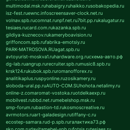
multimodal.msk.ru
habaigry.ru
haikko.ru
sobakopedia.ru
isz-fest.ru
ewnc.info
screensaver-clock.net.ru
volnav.spb.ru
comnat.ru
npf.net.ru
7bit.pp.ru
kalugatur.ru
tesiaes.ru
card.com.ru
kazanka.spb.ru
gildiya-kuznecov.ru
kameryboavision.ru
griffoncom.spb.ru
fabrika-emotsiy.ru
PARK-MATROSOVA.RU
agat.spb.ru
avtoyurist-moskva1.ru
hardware.org.ru
схема-авто.рф
dg-lab.ru
angrup.ru
recruiter.spb.ru
music8.spb.ru
krsk124.ru
kubok.spb.ru
romanofforex.ru
analitikaplus.ru
spyonline.ru
zosikamery.ru
sloboda-ural.pp.ru
AUTO-COM.SU
hohota.net
alimy.ru
online-z.com
aromat-vostoka.ru
otdelkaexp.ru
mobilvest.ru
bbd.net.ru
mebelshop.msk.ru
smp-forum.ru
bastion-td.ru
kosmoscreative.ru
avrmotors.ru
art-galadesign.ru
tiffany-c.ru
ecostep-samara.ru
d-p.spb.ru
галактика73.рф
sko.com.ru
davitamebel-spb.ru
fotsis.ru
tesiaes.ru