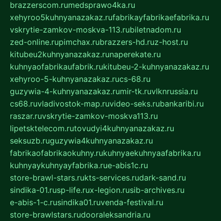
brazzerscom.ru
medsprawo4ka.ru
xehyroo5kuhnyanazakaz.ru
fabrikayfabrikaefabrika.ru
vskrytie-zamkov-moskva-113.ru
biletnadom.ru
zed-online.ru
pimchax.ru
brazzers-hd.ru
z-host.ru
kitubeu2kuhnyanazakaz.ru
naperekate.ru
kuhnyaofabrikaufabrik.ru
kitubeu-2-kuhnyanazakaz.ru
xehyroo-5-kuhnyanazakaz.ru
cs-68.ru
guzywia-4-kuhnyanazakaz.ru
mir-tk.ru
vlknrussia.ru
cs68.ru
vladivostok-map.ru
video-seks.ru
bankaribi.ru
raszar.ru
vskrytie-zamkov-moskva113.ru
lipetsktelecom.ru
tovudyi4kuhnyanazakaz.ru
seksuzb.ru
guzywia4kuhnyanazakaz.ru
fabrikaofabrikaokuhny.ru
kuhnyaekuhnyaafabrika.ru
kuhnyaykuhnyayfabrika.ru
e-abis1c.ru
store-brawl-stars.ru
kts-services.ru
dark-sand.ru
sindika-01.ru
sp-life.ru
x-legion.ru
sib-archives.ru
e-abis-1-c.ru
sindika01.ru
venda-festival.ru
store-brawlstars.ru
dooraleksandria.ru