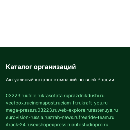
Каталог организаций
Актуальный каталог компаний по всей России
03223.ru
ufille.ru
krasotata.ru
prazdnikdushi.ru
veetbox.ru
cinemapost.ru
ciam-fr.ru
kraft-you.ru
mega-press.ru
03223.ru
web-explore.ru
rastenuya.ru
eurovision-russia.ru
strah-news.ru
freeride-team.ru
itrack-24.ru
sexshopexpress.ru
autostudiopro.ru