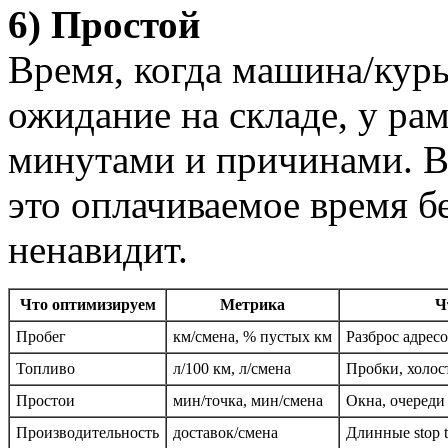
6) Простой
Время, когда машина/курье
ожидание на складе, у ра
минутами и причинами. В
это оплачиваемое время бе
ненавидит.
Что оптимизируем
Метрика
Ч
Пробег
км/смена, % пустых км
Разброс адресо
Топливо
л/100 км, л/смена
Пробки, холос
Простои
мин/точка, мин/смена
Окна, очереди
Производительность
доставок/смена
Длинные stop 