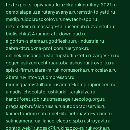
textexperts.ru
pivnaya-kruzhka.ru
kinofilmy-2021.ru
demolalapaluza.ru
tanyavanya.ru
remstir-tolyatti.ru
msdip.ru
jdol.ru
sokolovr.ru
newtech-spb.ru
rezemkleim.ru
massage-tai.ru
seonub.ru
zvonitut.ru
biolisichka24.ru
mncraft-download.ru
algoritm-sistema.ru
godflesh.ru
ru-industria.ru
zebra-tlt.ru
okna-proficom.ru
erynok.ru
onlinekinospace.ru
startupstudio-fefu.ru
zarges-ru.ru
gegenjustizunrecht.ru
autobalashov.ru
utrovortu.ru
spiski-firm.ru
elara-m.ru
kinomusorka.ru
mkcslava.ru
2bets.ru
vintovoykompressor.ru
birminghamvsfulham.ru
sarmat-komp.ru
pioneeri.ru
amadis-chocolate.ru
shkurki-karakulya.ru
kanotiforet.spb.ru
tutmassage.ru
ecolog.org.ru
praga.spb.ru
falcorussia.ru
autodoctorservis.ru
kamertondom.spb.ru
net-life.net.ru
avto-vozim.ru
sakhcamera.ru
alliance-electro.spb.ru
stroyavt.ru
controlweb1.ru
tdsak74.ru
kinzozo-ru.ru
kvotka.ru