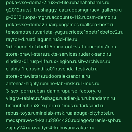
poka-vse-doma-2.ru
3-d-file.ru
hahahaharms.ru
g2012.ru
tst-1.ru
shaggy-cat.ru
opsmgr.ru
ev-gallery.ru
g-2012.ru
ops-mgr.ru
accounts-112.ru
csm-demo.ru
poka-vse-doma2.ru
airgungames.ru
allseo-host.ru
tehosmotre.ru
varieta-yug.ru
cricetc1xbetr1xbetcc2.ru
raytor-d.ru
atillagunn.ru
3d-file.ru
1xbeticricetc1xbetti5.ru
uafoot-statti.ru
e-abis1c.ru
store-brawl-stars.ru
kts-services.ru
dark-sand.ru
sindika-01.ru
sp-life.ru
x-legion.ru
sib-archives.ru
e-abis-1-c.ru
sindika01.ru
venda-festival.ru
store-brawlstars.ru
dooraleksandria.ru
antenna-highly.ru
mine-lab-msk.ru
1-mus.ru
3-sex-porn.ru
ban-damn.ru
purse-factory.ru
viagra-tablet.ru
fasbags.ru
adler-jun.ru
bandamn.ru
fincontech.ru
3sexporn.ru
1mus.ru
darksand.ru
rebus-toys.ru
minelab-msk.ru
alabuga-cityhotel.ru
medsprawo-4-ka.ru
2864420.ru
blagodarenie-spb.ru
zajmy24.ru
tovudyi-4-kuhnyanazakaz.ru