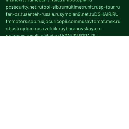
pcsecurity.net.ru
tool-sib.ru
multimetrunit.ru
sp-tour.ru
fan-cs.ru
santeh-russia.ru
symbian9.net.ru
DSHAIR.RU
tmmotors.spb.ru
xjocuricopii.com
musavtomat.msk.ru
obustrojdom.ru
sovetcik.ru
ybaranovskaya.ru
ppknews.ru
cult-alshei.ru
JAPANRUSSIA.RU
proekciyamebel.ru
imper-finans.ru
rim.org.ru
glamourai.ru
brassminus.ru
zabor-pro.ru
ftn.pp.ru
dorogoe58.ru
laimengpacker.ru
kuzova-zapchasti.ru
sageerp.ru
taxodrom.ru
dsrazvitie.ru
hardcity.net.ru
ratinghomegames.ru
topservice25.ru
gubernyan.ru
gtglasslined.ru
ii4.ru
tssport.spb.ru
andorra24.com
blackwallstreet.ru
oboimos.ru
optim-doors.com.ru
ikuch.ru
nycr.org.ru
npa21.ru
vremya-ch.spb.ru
desert000.ru
ivtorgi.ru
ifiori.ru
catalog-statei.ru
dcv.org.ru
spetsmaster174.ru
ipkameryhiseeu.ru
dum26.ru
ruspol.spb.ru
fr-opendp.ru
kam-solnyshko.ru
cheyenne-arapaho.ru
sevzapmetal.spb.ru