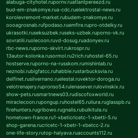
alabuga-cityhotel.ru
pornv.ru
atlantpereezd.ru
bud-em-znakomye.ru
a-cdc.ru
elektrostal-news.ru
korolevremont-market.ru
budem-znakomye.ru
oooagrosnab.ru
fpodaso.ru
emfire.ru
pro-otdelky.ru
ukrasotki.ru
seksuzbek.ru
seks-uzbek.ru
porno-vk.ru
sovratili.ru
olecoon.ru
vd-dosug.ru
adonyev.ru
rbc-news.ru
porno-skvirt.ru
krospr.ru
13autor-kolonka.ru
sormol.ru
2rich.ru
hostel-65.ru
hostserve.ru
porno-na-russkom.ru
mishinlab.ru
neznobi.ru
bigfatcc.ru
habble.ru
starbucksvia.ru
delfinet.ru
silvernano.ru
elestal.ru
vektor-doroga.ru
velotrenajery.ru
pronso54.ru
lenasever.ru
lovinskix.ru
show-pets.ru
smartnews03.ru
discofoxworld.ru
miraclecoon.ru
pongup.ru
hostel65.ru
liura.ru
glasspb.ru
firehunters.ru
gribowo.ru
gnalis.ru
bulkitula.ru
hometown-france.ru
1-xbeticricetc-1-xbetti-5.ru
shop-garena.ru
cricetc-1-xbetr-1-xbetcc-2.ru
one-life-story.ru
top-halyava.ru
accounts112.ru