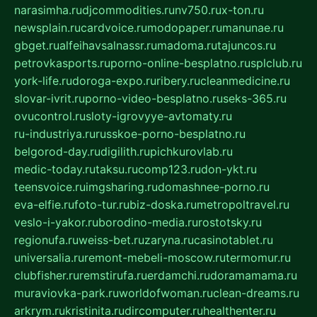
narasimha.ru
djcommodities.ru
nv750.ru
x-ton.ru
newsplain.ru
cardvoice.ru
modopaper.ru
manunae.ru
gbget.ru
alfeihavsalnassr.ru
madoma.ru
tajuncos.ru
petrovkasports.ru
porno-online-besplatno.ru
splclub.ru
york-life.ru
doroga-expo.ru
ribery.ru
cleanmedicine.ru
slovar-ivrit.ru
porno-video-besplatno.ru
seks-365.ru
ovucontrol.ru
sloty-igrovyye-avtomaty.ru
ru-industriya.ru
russkoe-porno-besplatno.ru
belgorod-day.ru
digilith.ru
pichkurovlab.ru
medic-today.ru
taksu.ru
comp123.ru
don-ykt.ru
teensvoice.ru
imgsharing.ru
domashnee-porno.ru
eva-elfie.ru
foto-tur.ru
biz-doska.ru
metropoltravel.ru
veslo-i-yakor.ru
borodino-media.ru
rostotsky.ru
regionufa.ru
weiss-bet.ru
zaryna.ru
casinotablet.ru
universalia.ru
remont-mebeli-moscow.ru
termomur.ru
clubfisher.ru
remstirufa.ru
erdamchi.ru
doramamama.ru
muraviovka-park.ru
worldofwoman.ru
clean-dreams.ru
arkrym.ru
kristinita.ru
dircomputer.ru
healthenter.ru