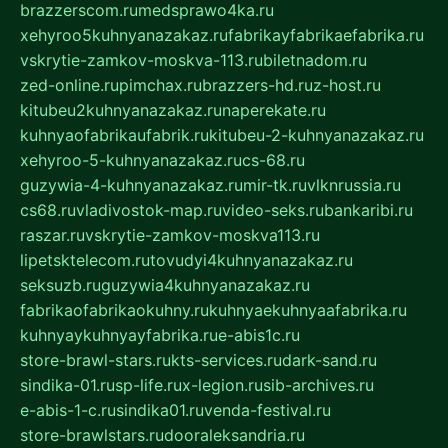
brazzerscom.ru
medsprawo4ka.ru
xehyroo5kuhnyanazakaz.ru
fabrikayfabrikaefabrika.ru
vskrytie-zamkov-moskva-113.ru
biletnadom.ru
zed-online.ru
pimchax.ru
brazzers-hd.ru
z-host.ru
kitubeu2kuhnyanazakaz.ru
naperekate.ru
kuhnyaofabrikaufabrik.ru
kitubeu-2-kuhnyanazakaz.ru
xehyroo-5-kuhnyanazakaz.ru
cs-68.ru
guzywia-4-kuhnyanazakaz.ru
mir-tk.ru
vlknrussia.ru
cs68.ru
vladivostok-map.ru
video-seks.ru
bankaribi.ru
raszar.ru
vskrytie-zamkov-moskva113.ru
lipetsktelecom.ru
tovudyi4kuhnyanazakaz.ru
seksuzb.ru
guzywia4kuhnyanazakaz.ru
fabrikaofabrikaokuhny.ru
kuhnyaekuhnyaafabrika.ru
kuhnyaykuhnyayfabrika.ru
e-abis1c.ru
store-brawl-stars.ru
kts-services.ru
dark-sand.ru
sindika-01.ru
sp-life.ru
x-legion.ru
sib-archives.ru
e-abis-1-c.ru
sindika01.ru
venda-festival.ru
store-brawlstars.ru
dooraleksandria.ru