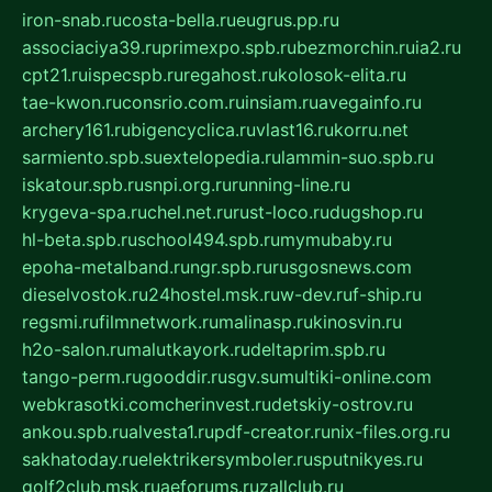
iron-snab.ru
costa-bella.ru
eugrus.pp.ru
associaciya39.ru
primexpo.spb.ru
bezmorchin.ru
ia2.ru
cpt21.ru
ispecspb.ru
regahost.ru
kolosok-elita.ru
tae-kwon.ru
consrio.com.ru
insiam.ru
avegainfo.ru
archery161.ru
bigencyclica.ru
vlast16.ru
korru.net
sarmiento.spb.su
extelopedia.ru
lammin-suo.spb.ru
iskatour.spb.ru
snpi.org.ru
running-line.ru
krygeva-spa.ru
chel.net.ru
rust-loco.ru
dugshop.ru
hl-beta.spb.ru
school494.spb.ru
mymubaby.ru
epoha-metalband.ru
ngr.spb.ru
rusgosnews.com
dieselvostok.ru
24hostel.msk.ru
w-dev.ru
f-ship.ru
regsmi.ru
filmnetwork.ru
malinasp.ru
kinosvin.ru
h2o-salon.ru
malutkayork.ru
deltaprim.spb.ru
tango-perm.ru
gooddir.ru
sgv.su
multiki-online.com
webkrasotki.com
cherinvest.ru
detskiy-ostrov.ru
ankou.spb.ru
alvesta1.ru
pdf-creator.ru
nix-files.org.ru
sakhatoday.ru
elektrikersymboler.ru
sputnikyes.ru
golf2club.msk.ru
aeforums.ru
zallclub.ru