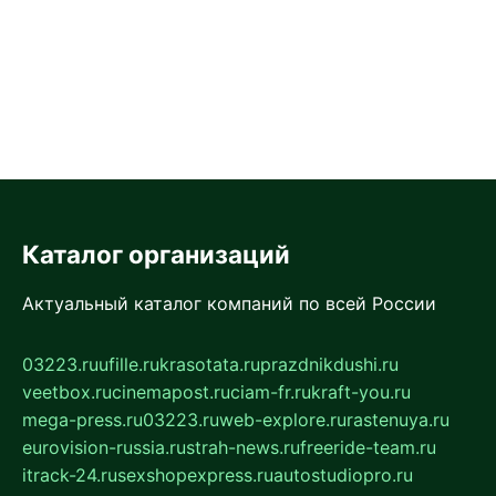
Каталог организаций
Актуальный каталог компаний по всей России
03223.ru
ufille.ru
krasotata.ru
prazdnikdushi.ru
veetbox.ru
cinemapost.ru
ciam-fr.ru
kraft-you.ru
mega-press.ru
03223.ru
web-explore.ru
rastenuya.ru
eurovision-russia.ru
strah-news.ru
freeride-team.ru
itrack-24.ru
sexshopexpress.ru
autostudiopro.ru