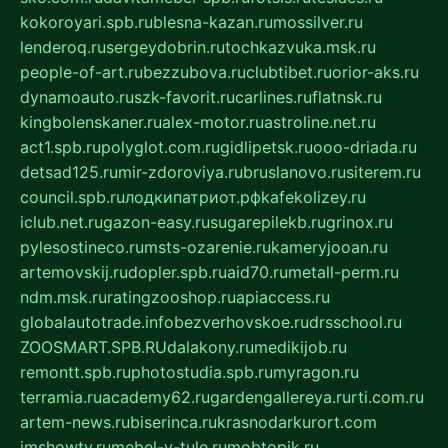
kokoroyari.spb.ru
blesna-kazan.ru
mossilver.ru
lenderoq.ru
sergeydobrin.ru
tochkazvuka.msk.ru
people-of-art.ru
bezzubova.ru
clubtibet.ru
orior-aks.ru
dynamoauto.ru
szk-favorit.ru
carlines.ru
flatnsk.ru
kingbolenskaner.ru
alex-motor.ru
astroline.net.ru
act1.spb.ru
polyglot.com.ru
gidlipetsk.ru
ooo-driada.ru
detsad125.ru
mir-zdoroviya.ru
bruslanovo.ru
siterem.ru
council.spb.ru
лодкипатриот.рф
kafekolizey.ru
iclub.net.ru
gazon-easy.ru
sugarepilekb.ru
grinox.ru
pylesostineco.ru
msts-ozarenie.ru
kameryjooan.ru
artemovskij.ru
dopler.spb.ru
aid70.ru
metall-perm.ru
ndm.msk.ru
ratingzooshop.ru
apiaccess.ru
globalautotrade.info
bezverhovskoe.ru
drsschool.ru
ZOOSMART.SPB.RU
dalakony.ru
medikijob.ru
remontt.spb.ru
photostudia.spb.ru
myragon.ru
terramia.ru
academy62.ru
gardengallereya.ru
rti.com.ru
artem-news.ru
biserinca.ru
krasnodarkurort.com
imshowtv.ru
mebel-v-tule.ru
mobtopik.ru