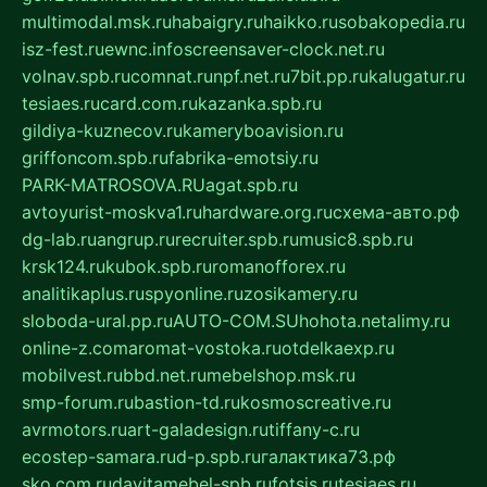
multimodal.msk.ru
habaigry.ru
haikko.ru
sobakopedia.ru
isz-fest.ru
ewnc.info
screensaver-clock.net.ru
volnav.spb.ru
comnat.ru
npf.net.ru
7bit.pp.ru
kalugatur.ru
tesiaes.ru
card.com.ru
kazanka.spb.ru
gildiya-kuznecov.ru
kameryboavision.ru
griffoncom.spb.ru
fabrika-emotsiy.ru
PARK-MATROSOVA.RU
agat.spb.ru
avtoyurist-moskva1.ru
hardware.org.ru
схема-авто.рф
dg-lab.ru
angrup.ru
recruiter.spb.ru
music8.spb.ru
krsk124.ru
kubok.spb.ru
romanofforex.ru
analitikaplus.ru
spyonline.ru
zosikamery.ru
sloboda-ural.pp.ru
AUTO-COM.SU
hohota.net
alimy.ru
online-z.com
aromat-vostoka.ru
otdelkaexp.ru
mobilvest.ru
bbd.net.ru
mebelshop.msk.ru
smp-forum.ru
bastion-td.ru
kosmoscreative.ru
avrmotors.ru
art-galadesign.ru
tiffany-c.ru
ecostep-samara.ru
d-p.spb.ru
галактика73.рф
sko.com.ru
davitamebel-spb.ru
fotsis.ru
tesiaes.ru