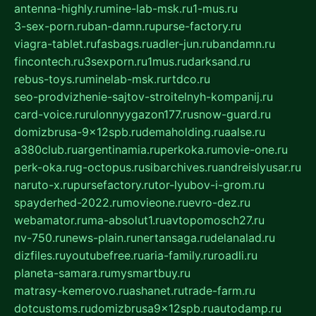
antenna-highly.ru
mine-lab-msk.ru
1-mus.ru
3-sex-porn.ru
ban-damn.ru
purse-factory.ru
viagra-tablet.ru
fasbags.ru
adler-jun.ru
bandamn.ru
fincontech.ru
3sexporn.ru
1mus.ru
darksand.ru
rebus-toys.ru
minelab-msk.ru
rtdco.ru
seo-prodvizhenie-sajtov-stroitelnyh-kompanij.ru
card-voice.ru
rulonnyygazon177.ru
snow-guard.ru
domizbrusa-9x12spb.ru
demaholding.ru
aalse.ru
a380club.ru
argentinamia.ru
perkoka.ru
movie-one.ru
perk-oka.ru
g-octopus.ru
sibarchives.ru
andreislyusar.ru
naruto-x.ru
pursefactory.ru
tor-lyubov-i-grom.ru
spayderhed-2022.ru
movieone.ru
evro-dez.ru
webamator.ru
ma-absolut1.ru
avtopomosch27.ru
nv-750.ru
news-plain.ru
nertansaga.ru
delanalad.ru
dizfiles.ru
youtubefree.ru
aria-family.ru
roadli.ru
planeta-samara.ru
mysmartbuy.ru
matrasy-kemerovo.ru
ashanet.ru
trade-farm.ru
dotcustoms.ru
domizbrusa9x12spb.ru
autodamp.ru