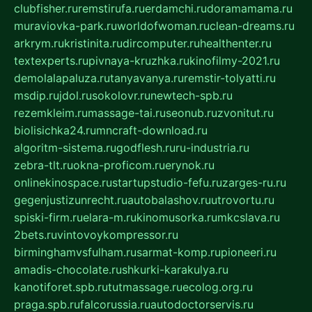
clubfisher.ru
remstirufa.ru
erdamchi.ru
doramamama.ru
muraviovka-park.ru
worldofwoman.ru
clean-dreams.ru
arkrym.ru
kristinita.ru
dircomputer.ru
healthenter.ru
textexperts.ru
pivnaya-kruzhka.ru
kinofilmy-2021.ru
demolalapaluza.ru
tanyavanya.ru
remstir-tolyatti.ru
msdip.ru
jdol.ru
sokolovr.ru
newtech-spb.ru
rezemkleim.ru
massage-tai.ru
seonub.ru
zvonitut.ru
biolisichka24.ru
mncraft-download.ru
algoritm-sistema.ru
godflesh.ru
ru-industria.ru
zebra-tlt.ru
okna-proficom.ru
erynok.ru
onlinekinospace.ru
startupstudio-fefu.ru
zarges-ru.ru
gegenjustizunrecht.ru
autobalashov.ru
utrovortu.ru
spiski-firm.ru
elara-m.ru
kinomusorka.ru
mkcslava.ru
2bets.ru
vintovoykompressor.ru
birminghamvsfulham.ru
sarmat-komp.ru
pioneeri.ru
amadis-chocolate.ru
shkurki-karakulya.ru
kanotiforet.spb.ru
tutmassage.ru
ecolog.org.ru
praga.spb.ru
falcorussia.ru
autodoctorservis.ru