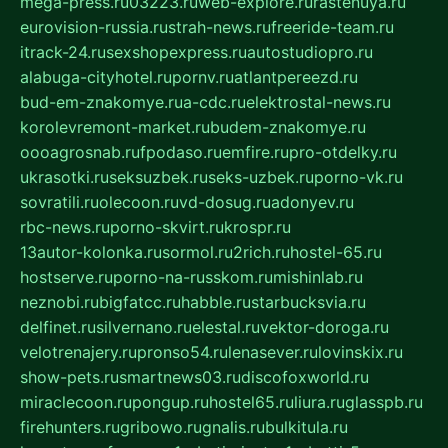
mega-press.ru
03223.ru
web-explore.ru
rastenuya.ru
eurovision-russia.ru
strah-news.ru
freeride-team.ru
itrack-24.ru
sexshopexpress.ru
autostudiopro.ru
alabuga-cityhotel.ru
pornv.ru
atlantpereezd.ru
bud-em-znakomye.ru
a-cdc.ru
elektrostal-news.ru
korolevremont-market.ru
budem-znakomye.ru
oooagrosnab.ru
fpodaso.ru
emfire.ru
pro-otdelky.ru
ukrasotki.ru
seksuzbek.ru
seks-uzbek.ru
porno-vk.ru
sovratili.ru
olecoon.ru
vd-dosug.ru
adonyev.ru
rbc-news.ru
porno-skvirt.ru
krospr.ru
13autor-kolonka.ru
sormol.ru
2rich.ru
hostel-65.ru
hostserve.ru
porno-na-russkom.ru
mishinlab.ru
neznobi.ru
bigfatcc.ru
habble.ru
starbucksvia.ru
delfinet.ru
silvernano.ru
elestal.ru
vektor-doroga.ru
velotrenajery.ru
pronso54.ru
lenasever.ru
lovinskix.ru
show-pets.ru
smartnews03.ru
discofoxworld.ru
miraclecoon.ru
pongup.ru
hostel65.ru
liura.ru
glasspb.ru
firehunters.ru
gribowo.ru
gnalis.ru
bulkitula.ru