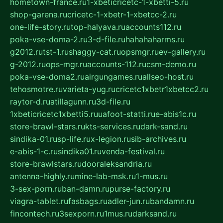
hometown-france.ru
1-xbeticricetc-1-xbetti-5.ru
shop-garena.ru
cricetc-1-xbetr-1-xbetcc-2.ru
one-life-story.ru
top-halyava.ru
accounts112.ru
poka-vse-doma-2.ru
3-d-file.ru
hahahaharms.ru
g2012.ru
tst-1.ru
shaggy-cat.ru
opsmgr.ru
ev-gallery.ru
g-2012.ru
ops-mgr.ru
accounts-112.ru
csm-demo.ru
poka-vse-doma2.ru
airgungames.ru
allseo-host.ru
tehosmotre.ru
varieta-yug.ru
cricetc1xbetr1xbetcc2.ru
raytor-d.ru
atillagunn.ru
3d-file.ru
1xbeticricetc1xbetti5.ru
uafoot-statti.ru
e-abis1c.ru
store-brawl-stars.ru
kts-services.ru
dark-sand.ru
sindika-01.ru
sp-life.ru
x-legion.ru
sib-archives.ru
e-abis-1-c.ru
sindika01.ru
venda-festival.ru
store-brawlstars.ru
dooraleksandria.ru
antenna-highly.ru
mine-lab-msk.ru
1-mus.ru
3-sex-porn.ru
ban-damn.ru
purse-factory.ru
viagra-tablet.ru
fasbags.ru
adler-jun.ru
bandamn.ru
fincontech.ru
3sexporn.ru
1mus.ru
darksand.ru