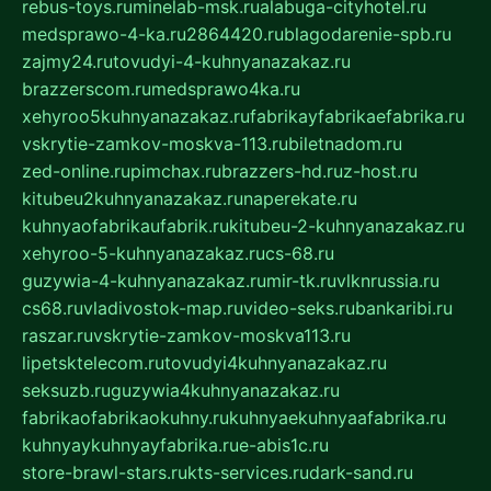
rebus-toys.ru
minelab-msk.ru
alabuga-cityhotel.ru
medsprawo-4-ka.ru
2864420.ru
blagodarenie-spb.ru
zajmy24.ru
tovudyi-4-kuhnyanazakaz.ru
brazzerscom.ru
medsprawo4ka.ru
xehyroo5kuhnyanazakaz.ru
fabrikayfabrikaefabrika.ru
vskrytie-zamkov-moskva-113.ru
biletnadom.ru
zed-online.ru
pimchax.ru
brazzers-hd.ru
z-host.ru
kitubeu2kuhnyanazakaz.ru
naperekate.ru
kuhnyaofabrikaufabrik.ru
kitubeu-2-kuhnyanazakaz.ru
xehyroo-5-kuhnyanazakaz.ru
cs-68.ru
guzywia-4-kuhnyanazakaz.ru
mir-tk.ru
vlknrussia.ru
cs68.ru
vladivostok-map.ru
video-seks.ru
bankaribi.ru
raszar.ru
vskrytie-zamkov-moskva113.ru
lipetsktelecom.ru
tovudyi4kuhnyanazakaz.ru
seksuzb.ru
guzywia4kuhnyanazakaz.ru
fabrikaofabrikaokuhny.ru
kuhnyaekuhnyaafabrika.ru
kuhnyaykuhnyayfabrika.ru
e-abis1c.ru
store-brawl-stars.ru
kts-services.ru
dark-sand.ru