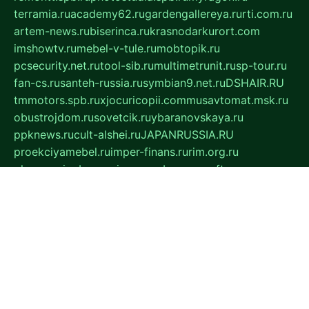
terramia.ru
academy62.ru
gardengallereya.ru
rti.com.ru
artem-news.ru
biserinca.ru
krasnodarkurort.com
imshowtv.ru
mebel-v-tule.ru
mobtopik.ru
pcsecurity.net.ru
tool-sib.ru
multimetrunit.ru
sp-tour.ru
fan-cs.ru
santeh-russia.ru
symbian9.net.ru
DSHAIR.RU
tmmotors.spb.ru
xjocuricopii.com
musavtomat.msk.ru
obustrojdom.ru
sovetcik.ru
ybaranovskaya.ru
ppknews.ru
cult-alshei.ru
JAPANRUSSIA.RU
proekciyamebel.ru
imper-finans.ru
rim.org.ru
glamourai.ru
brassminus.ru
zabor-pro.ru
ftn.pp.ru
dorogoe58.ru
laimengpacker.ru
kuzova-zapchasti.ru
sageerp.ru
taxodrom.ru
dsrazvitie.ru
hardcity.net.ru
ratinghomegames.ru
topservice25.ru
gubernyan.ru
gtglasslined.ru
ii4.ru
tssport.spb.ru
andorra24.com
blackwallstreet.ru
oboimos.ru
optim-doors.com.ru
ikuch.ru
nycr.org.ru
npa21.ru
vremya-ch.spb.ru
desert000.ru
ivtorgi.ru
ifiori.ru
catalog-statei.ru
dcv.org.ru
spetsmaster174.ru
ipkameryhiseeu.ru