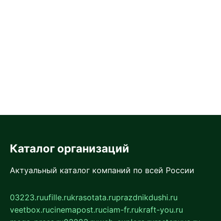
Каталог организаций
Актуальный каталог компаний по всей России
03223.ru
ufille.ru
krasotata.ru
prazdnikdushi.ru
veetbox.ru
cinemapost.ru
ciam-fr.ru
kraft-you.ru