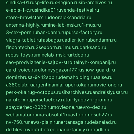
sindika-01.ru
sp-life.ru
x-legion.ru
sib-archives.ru
e-abis-1-c.ru
sindika01.ru
venda-festival.ru
store-brawlstars.ru
dooraleksandria.ru
antenna-highly.ru
mine-lab-msk.ru
1-mus.ru
3-sex-porn.ru
ban-damn.ru
purse-factory.ru
viagra-tablet.ru
fasbags.ru
adler-jun.ru
bandamn.ru
fincontech.ru
3sexporn.ru
1mus.ru
darksand.ru
rebus-toys.ru
minelab-msk.ru
rtdco.ru
seo-prodvizhenie-sajtov-stroitelnyh-kompanij.ru
card-voice.ru
rulonnyygazon177.ru
snow-guard.ru
domizbrusa-9x12spb.ru
demaholding.ru
aalse.ru
a380club.ru
argentinamia.ru
perkoka.ru
movie-one.ru
perk-oka.ru
g-octopus.ru
sibarchives.ru
andreislyusar.ru
naruto-x.ru
pursefactory.ru
tor-lyubov-i-grom.ru
spayderhed-2022.ru
movieone.ru
evro-dez.ru
webamator.ru
ma-absolut1.ru
avtopomosch27.ru
nv-750.ru
news-plain.ru
nertansaga.ru
delanalad.ru
dizfiles.ru
youtubefree.ru
aria-family.ru
roadli.ru