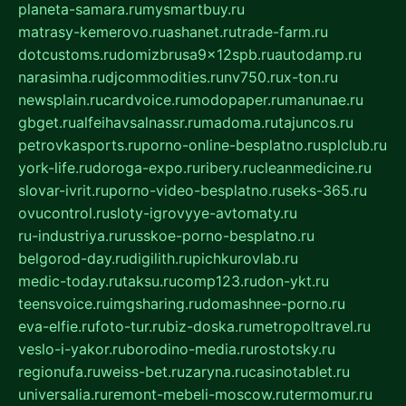
planeta-samara.ru
mysmartbuy.ru
matrasy-kemerovo.ru
ashanet.ru
trade-farm.ru
dotcustoms.ru
domizbrusa9x12spb.ru
autodamp.ru
narasimha.ru
djcommodities.ru
nv750.ru
x-ton.ru
newsplain.ru
cardvoice.ru
modopaper.ru
manunae.ru
gbget.ru
alfeihavsalnassr.ru
madoma.ru
tajuncos.ru
petrovkasports.ru
porno-online-besplatno.ru
splclub.ru
york-life.ru
doroga-expo.ru
ribery.ru
cleanmedicine.ru
slovar-ivrit.ru
porno-video-besplatno.ru
seks-365.ru
ovucontrol.ru
sloty-igrovyye-avtomaty.ru
ru-industriya.ru
russkoe-porno-besplatno.ru
belgorod-day.ru
digilith.ru
pichkurovlab.ru
medic-today.ru
taksu.ru
comp123.ru
don-ykt.ru
teensvoice.ru
imgsharing.ru
domashnee-porno.ru
eva-elfie.ru
foto-tur.ru
biz-doska.ru
metropoltravel.ru
veslo-i-yakor.ru
borodino-media.ru
rostotsky.ru
regionufa.ru
weiss-bet.ru
zaryna.ru
casinotablet.ru
universalia.ru
remont-mebeli-moscow.ru
termomur.ru