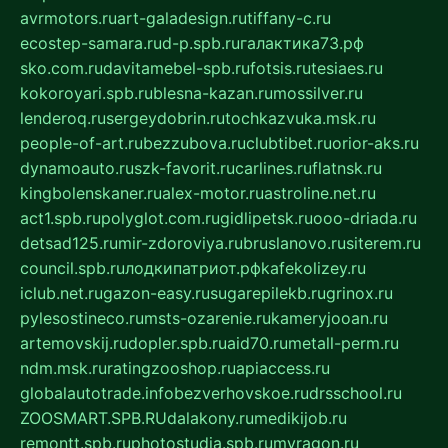
avrmotors.ru
art-galadesign.ru
tiffany-c.ru
ecostep-samara.ru
d-p.spb.ru
галактика73.рф
sko.com.ru
davitamebel-spb.ru
fotsis.ru
tesiaes.ru
kokoroyari.spb.ru
blesna-kazan.ru
mossilver.ru
lenderoq.ru
sergeydobrin.ru
tochkazvuka.msk.ru
people-of-art.ru
bezzubova.ru
clubtibet.ru
orior-aks.ru
dynamoauto.ru
szk-favorit.ru
carlines.ru
flatnsk.ru
kingbolenskaner.ru
alex-motor.ru
astroline.net.ru
act1.spb.ru
polyglot.com.ru
gidlipetsk.ru
ooo-driada.ru
detsad125.ru
mir-zdoroviya.ru
bruslanovo.ru
siterem.ru
council.spb.ru
лодкипатриот.рф
kafekolizey.ru
iclub.net.ru
gazon-easy.ru
sugarepilekb.ru
grinox.ru
pylesostineco.ru
msts-ozarenie.ru
kameryjooan.ru
artemovskij.ru
dopler.spb.ru
aid70.ru
metall-perm.ru
ndm.msk.ru
ratingzooshop.ru
apiaccess.ru
globalautotrade.info
bezverhovskoe.ru
drsschool.ru
ZOOSMART.SPB.RU
dalakony.ru
medikijob.ru
remontt.spb.ru
photostudia.spb.ru
myragon.ru