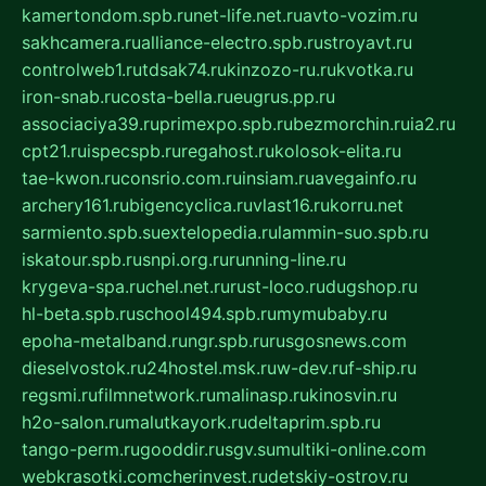
kamertondom.spb.ru
net-life.net.ru
avto-vozim.ru
sakhcamera.ru
alliance-electro.spb.ru
stroyavt.ru
controlweb1.ru
tdsak74.ru
kinzozo-ru.ru
kvotka.ru
iron-snab.ru
costa-bella.ru
eugrus.pp.ru
associaciya39.ru
primexpo.spb.ru
bezmorchin.ru
ia2.ru
cpt21.ru
ispecspb.ru
regahost.ru
kolosok-elita.ru
tae-kwon.ru
consrio.com.ru
insiam.ru
avegainfo.ru
archery161.ru
bigencyclica.ru
vlast16.ru
korru.net
sarmiento.spb.su
extelopedia.ru
lammin-suo.spb.ru
iskatour.spb.ru
snpi.org.ru
running-line.ru
krygeva-spa.ru
chel.net.ru
rust-loco.ru
dugshop.ru
hl-beta.spb.ru
school494.spb.ru
mymubaby.ru
epoha-metalband.ru
ngr.spb.ru
rusgosnews.com
dieselvostok.ru
24hostel.msk.ru
w-dev.ru
f-ship.ru
regsmi.ru
filmnetwork.ru
malinasp.ru
kinosvin.ru
h2o-salon.ru
malutkayork.ru
deltaprim.spb.ru
tango-perm.ru
gooddir.ru
sgv.su
multiki-online.com
webkrasotki.com
cherinvest.ru
detskiy-ostrov.ru