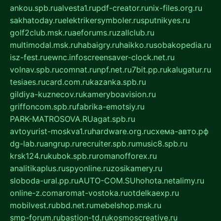
ankou.spb.ru
alvesta1.ru
pdf-creator.ru
nix-files.org.ru
sakhatoday.ru
elektrikersymboler.ru
sputnikyes.ru
golf2club.msk.ru
aeforums.ru
zallclub.ru
multimodal.msk.ru
habaigry.ru
haikko.ru
sobakopedia.ru
isz-fest.ru
ewnc.info
screensaver-clock.net.ru
volnav.spb.ru
comnat.ru
npf.net.ru
7bit.pp.ru
kalugatur.ru
tesiaes.ru
card.com.ru
kazanka.spb.ru
gildiya-kuznecov.ru
kameryboavision.ru
griffoncom.spb.ru
fabrika-emotsiy.ru
PARK-MATROSOVA.RU
agat.spb.ru
avtoyurist-moskva1.ru
hardware.org.ru
схема-авто.рф
dg-lab.ru
angrup.ru
recruiter.spb.ru
music8.spb.ru
krsk124.ru
kubok.spb.ru
romanofforex.ru
analitikaplus.ru
spyonline.ru
zosikamery.ru
sloboda-ural.pp.ru
AUTO-COM.SU
hohota.net
alimy.ru
online-z.com
aromat-vostoka.ru
otdelkaexp.ru
mobilvest.ru
bbd.net.ru
mebelshop.msk.ru
smp-forum.ru
bastion-td.ru
kosmoscreative.ru