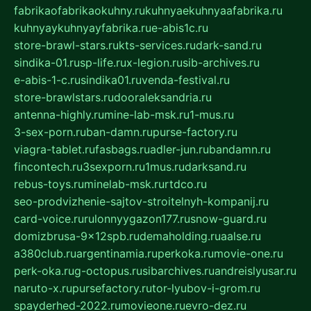
fabrikaofabrikaokuhny.ru
kuhnyaekuhnyaafabrika.ru
kuhnyaykuhnyayfabrika.ru
e-abis1c.ru
store-brawl-stars.ru
kts-services.ru
dark-sand.ru
sindika-01.ru
sp-life.ru
x-legion.ru
sib-archives.ru
e-abis-1-c.ru
sindika01.ru
venda-festival.ru
store-brawlstars.ru
dooraleksandria.ru
antenna-highly.ru
mine-lab-msk.ru
1-mus.ru
3-sex-porn.ru
ban-damn.ru
purse-factory.ru
viagra-tablet.ru
fasbags.ru
adler-jun.ru
bandamn.ru
fincontech.ru
3sexporn.ru
1mus.ru
darksand.ru
rebus-toys.ru
minelab-msk.ru
rtdco.ru
seo-prodvizhenie-sajtov-stroitelnyh-kompanij.ru
card-voice.ru
rulonnyygazon177.ru
snow-guard.ru
domizbrusa-9x12spb.ru
demaholding.ru
aalse.ru
a380club.ru
argentinamia.ru
perkoka.ru
movie-one.ru
perk-oka.ru
g-octopus.ru
sibarchives.ru
andreislyusar.ru
naruto-x.ru
pursefactory.ru
tor-lyubov-i-grom.ru
spayderhed-2022.ru
movieone.ru
evro-dez.ru