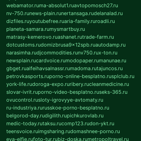
webamator.ru
ma-absolut1.ru
avtopomosch27.ru
nv-750.ru
news-plain.ru
nertansaga.ru
delanalad.ru
dizfiles.ru
youtubefree.ru
aria-family.ru
roadli.ru
planeta-samara.ru
mysmartbuy.ru
matrasy-kemerovo.ru
ashanet.ru
trade-farm.ru
dotcustoms.ru
domizbrusa9x12spb.ru
autodamp.ru
narasimha.ru
djcommodities.ru
nv750.ru
x-ton.ru
newsplain.ru
cardvoice.ru
modopaper.ru
manunae.ru
gbget.ru
alfeihavsalnassr.ru
madoma.ru
tajuncos.ru
petrovkasports.ru
porno-online-besplatno.ru
splclub.ru
york-life.ru
doroga-expo.ru
ribery.ru
cleanmedicine.ru
slovar-ivrit.ru
porno-video-besplatno.ru
seks-365.ru
ovucontrol.ru
sloty-igrovyye-avtomaty.ru
ru-industriya.ru
russkoe-porno-besplatno.ru
belgorod-day.ru
digilith.ru
pichkurovlab.ru
medic-today.ru
taksu.ru
comp123.ru
don-ykt.ru
teensvoice.ru
imgsharing.ru
domashnee-porno.ru
eva-elfie.ru
foto-tur.ru
biz-doska.ru
metropoltravel.ru