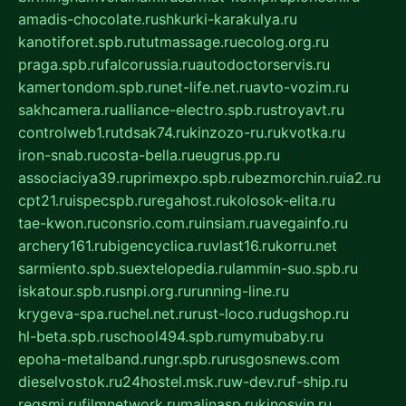
amadis-chocolate.ru
shkurki-karakulya.ru
kanotiforet.spb.ru
tutmassage.ru
ecolog.org.ru
praga.spb.ru
falcorussia.ru
autodoctorservis.ru
kamertondom.spb.ru
net-life.net.ru
avto-vozim.ru
sakhcamera.ru
alliance-electro.spb.ru
stroyavt.ru
controlweb1.ru
tdsak74.ru
kinzozo-ru.ru
kvotka.ru
iron-snab.ru
costa-bella.ru
eugrus.pp.ru
associaciya39.ru
primexpo.spb.ru
bezmorchin.ru
ia2.ru
cpt21.ru
ispecspb.ru
regahost.ru
kolosok-elita.ru
tae-kwon.ru
consrio.com.ru
insiam.ru
avegainfo.ru
archery161.ru
bigencyclica.ru
vlast16.ru
korru.net
sarmiento.spb.su
extelopedia.ru
lammin-suo.spb.ru
iskatour.spb.ru
snpi.org.ru
running-line.ru
krygeva-spa.ru
chel.net.ru
rust-loco.ru
dugshop.ru
hl-beta.spb.ru
school494.spb.ru
mymubaby.ru
epoha-metalband.ru
ngr.spb.ru
rusgosnews.com
dieselvostok.ru
24hostel.msk.ru
w-dev.ru
f-ship.ru
regsmi.ru
filmnetwork.ru
malinasp.ru
kinosvin.ru