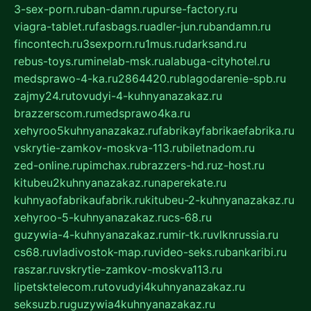
3-sex-porn.ru
ban-damn.ru
purse-factory.ru
viagra-tablet.ru
fasbags.ru
adler-jun.ru
bandamn.ru
fincontech.ru
3sexporn.ru
1mus.ru
darksand.ru
rebus-toys.ru
minelab-msk.ru
alabuga-cityhotel.ru
medsprawo-4-ka.ru
2864420.ru
blagodarenie-spb.ru
zajmy24.ru
tovudyi-4-kuhnyanazakaz.ru
brazzerscom.ru
medsprawo4ka.ru
xehyroo5kuhnyanazakaz.ru
fabrikayfabrikaefabrika.ru
vskrytie-zamkov-moskva-113.ru
biletnadom.ru
zed-online.ru
pimchax.ru
brazzers-hd.ru
z-host.ru
kitubeu2kuhnyanazakaz.ru
naperekate.ru
kuhnyaofabrikaufabrik.ru
kitubeu-2-kuhnyanazakaz.ru
xehyroo-5-kuhnyanazakaz.ru
cs-68.ru
guzywia-4-kuhnyanazakaz.ru
mir-tk.ru
vlknrussia.ru
cs68.ru
vladivostok-map.ru
video-seks.ru
bankaribi.ru
raszar.ru
vskrytie-zamkov-moskva113.ru
lipetsktelecom.ru
tovudyi4kuhnyanazakaz.ru
seksuzb.ru
guzywia4kuhnyanazakaz.ru