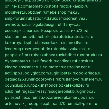
online-z.com
aromat-vostoka.ru
otdelkaexp.ru
mobilvest.ru
bbd.net.ru
mebelshop.msk.ru
smp-forum.ru
bastion-td.ru
kosmoscreative.ru
avrmotors.ru
art-galadesign.ru
tiffany-c.ru
ecostep-samara.ru
d-p.spb.ru
галактика73.рф
sko.com.ru
davitamebel-spb.ru
fotsis.ru
tesiaes.ru
kokoroyari.spb.ru
blesna-kazan.ru
mossilver.ru
lenderoq.ru
sergeydobrin.ru
tochkazvuka.msk.ru
people-of-art.ru
bezzubova.ru
clubtibet.ru
orior-aks.ru
dynamoauto.ru
szk-favorit.ru
carlines.ru
flatnsk.ru
kingbolenskaner.ru
alex-motor.ru
astroline.net.ru
act1.spb.ru
polyglot.com.ru
gidlipetsk.ru
ooo-driada.ru
detsad125.ru
mir-zdoroviya.ru
bruslanovo.ru
siterem.ru
council.spb.ru
лодкипатриот.рф
kafekolizey.ru
iclub.net.ru
gazon-easy.ru
sugarepilekb.ru
grinox.ru
pylesostineco.ru
msts-ozarenie.ru
kameryjooan.ru
artemovskij.ru
dopler.spb.ru
aid70.ru
metall-perm.ru