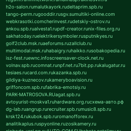
h2o-salon.ru
malutkayork.ru
deltaprim.spb.ru
tango-perm.ru
gooddir.ru
sgv.su
multiki-online.com
webkrasotki.com
cherinvest.ru
detskiy-ostrov.ru
ankou.spb.ru
alvesta1.ru
pdf-creator.ru
nix-files.org.ru
sakhatoday.ru
elektrikersymboler.ru
sputnikyes.ru
golf2club.msk.ru
aeforums.ru
zallclub.ru
multimodal.msk.ru
habaigry.ru
haikko.ru
sobakopedia.ru
isz-fest.ru
ewnc.info
screensaver-clock.net.ru
volnav.spb.ru
comnat.ru
npf.net.ru
7bit.pp.ru
kalugatur.ru
tesiaes.ru
card.com.ru
kazanka.spb.ru
gildiya-kuznecov.ru
kameryboavision.ru
griffoncom.spb.ru
fabrika-emotsiy.ru
PARK-MATROSOVA.RU
agat.spb.ru
avtoyurist-moskva1.ru
hardware.org.ru
схема-авто.рф
dg-lab.ru
angrup.ru
recruiter.spb.ru
music8.spb.ru
krsk124.ru
kubok.spb.ru
romanofforex.ru
analitikaplus.ru
spyonline.ru
zosikamery.ru
sloboda-ural.pp.ru
AUTO-COM.SU
hohota.net
alimy.ru