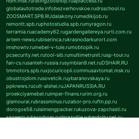
ndm.msk.ru
ratingzooshop.ru
apiaccess.ru
globalautotrade.info
bezverhovskoe.ru
drsschool.ru
ZOOSMART.SPB.RU
dalakony.ru
medikijob.ru
remontt.spb.ru
photostudia.spb.ru
myragon.ru
terramia.ru
academy62.ru
gardengallereya.ru
rti.com.ru
artem-news.ru
biserinca.ru
krasnodarkurort.com
imshowtv.ru
mebel-v-tule.ru
mobtopik.ru
pcsecurity.net.ru
tool-sib.ru
multimetrunit.ru
sp-tour.ru
fan-cs.ru
santeh-russia.ru
symbian9.net.ru
DSHAIR.RU
tmmotors.spb.ru
xjocuricopii.com
musavtomat.msk.ru
obustrojdom.ru
sovetcik.ru
ybaranovskaya.ru
ppknews.ru
cult-alshei.ru
JAPANRUSSIA.RU
proekciyamebel.ru
imper-finans.ru
rim.org.ru
glamourai.ru
brassminus.ru
zabor-pro.ru
ftn.pp.ru
dorogoe58.ru
laimengpacker.ru
kuzova-zapchasti.ru
sageerp.ru
taxodrom.ru
dsrazvitie.ru
hardcity.net.ru
ratinghomegames.ru
topservice25.ru
gubernyan.ru
gtglasslined.ru
ii4.ru
tssport.spb.ru
andorra24.com