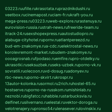
03223.ru
ufille.ru
krasotata.ru
prazdnikdushi.ru
veetbox.ru
cinemapost.ru
ciam-fr.ru
kraft-you.ru
mega-press.ru
03223.ru
web-explore.ru
rastenuya.ru
eurovision-russia.ru
strah-news.ru
freeride-team.ru
itrack-24.ru
sexshopexpress.ru
autostudiopro.ru
alabuga-cityhotel.ru
pornv.ru
atlantpereezd.ru
bud-em-znakomye.ru
a-cdc.ru
elektrostal-news.ru
korolevremont-market.ru
budem-znakomye.ru
oooagrosnab.ru
fpodaso.ru
emfire.ru
pro-otdelky.ru
ukrasotki.ru
seksuzbek.ru
seks-uzbek.ru
porno-vk.ru
sovratili.ru
olecoon.ru
vd-dosug.ru
adonyev.ru
rbc-news.ru
porno-skvirt.ru
krospr.ru
13autor-kolonka.ru
sormol.ru
2rich.ru
hostel-65.ru
hostserve.ru
porno-na-russkom.ru
mishinlab.ru
neznobi.ru
bigfatcc.ru
habble.ru
starbucksvia.ru
delfinet.ru
silvernano.ru
elestal.ru
vektor-doroga.ru
velotrenajery.ru
pronso54.ru
lenasever.ru
lovinskix.ru