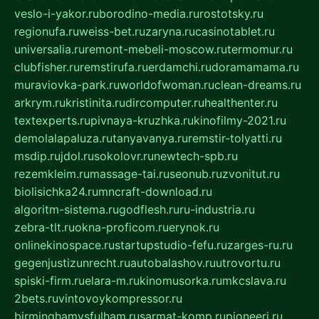
veslo-i-yakor.ru
borodino-media.ru
rostotsky.ru
regionufa.ru
weiss-bet.ru
zaryna.ru
casinotablet.ru
universalia.ru
remont-mebeli-moscow.ru
termomur.ru
clubfisher.ru
remstirufa.ru
erdamchi.ru
doramamama.ru
muraviovka-park.ru
worldofwoman.ru
clean-dreams.ru
arkrym.ru
kristinita.ru
dircomputer.ru
healthenter.ru
textexperts.ru
pivnaya-kruzhka.ru
kinofilmy-2021.ru
demolalapaluza.ru
tanyavanya.ru
remstir-tolyatti.ru
msdip.ru
jdol.ru
sokolovr.ru
newtech-spb.ru
rezemkleim.ru
massage-tai.ru
seonub.ru
zvonitut.ru
biolisichka24.ru
mncraft-download.ru
algoritm-sistema.ru
godflesh.ru
ru-industria.ru
zebra-tlt.ru
okna-proficom.ru
erynok.ru
onlinekinospace.ru
startupstudio-fefu.ru
zarges-ru.ru
gegenjustizunrecht.ru
autobalashov.ru
utrovortu.ru
spiski-firm.ru
elara-m.ru
kinomusorka.ru
mkcslava.ru
2bets.ru
vintovoykompressor.ru
birminghamvsfulham.ru
sarmat-komp.ru
pioneeri.ru