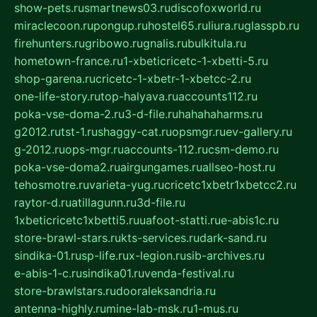
show-pets.ru
smartnews03.ru
discofoxworld.ru
miraclecoon.ru
pongup.ru
hostel65.ru
liura.ru
glasspb.ru
firehunters.ru
gribowo.ru
gnalis.ru
bulkitula.ru
hometown-france.ru
1-xbeticricetc-1-xbetti-5.ru
shop-garena.ru
cricetc-1-xbetr-1-xbetcc-2.ru
one-life-story.ru
top-halyava.ru
accounts112.ru
poka-vse-doma-2.ru
3-d-file.ru
hahahaharms.ru
g2012.ru
tst-1.ru
shaggy-cat.ru
opsmgr.ru
ev-gallery.ru
g-2012.ru
ops-mgr.ru
accounts-112.ru
csm-demo.ru
poka-vse-doma2.ru
airgungames.ru
allseo-host.ru
tehosmotre.ru
varieta-yug.ru
cricetc1xbetr1xbetcc2.ru
raytor-d.ru
atillagunn.ru
3d-file.ru
1xbeticricetc1xbetti5.ru
uafoot-statti.ru
e-abis1c.ru
store-brawl-stars.ru
kts-services.ru
dark-sand.ru
sindika-01.ru
sp-life.ru
x-legion.ru
sib-archives.ru
e-abis-1-c.ru
sindika01.ru
venda-festival.ru
store-brawlstars.ru
dooraleksandria.ru
antenna-highly.ru
mine-lab-msk.ru
1-mus.ru