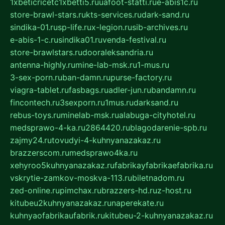
1xbeticricetc1xbetti5.ru
uafoot-statti.ru
e-abis1c.ru
store-brawl-stars.ru
kts-services.ru
dark-sand.ru
sindika-01.ru
sp-life.ru
x-legion.ru
sib-archives.ru
e-abis-1-c.ru
sindika01.ru
venda-festival.ru
store-brawlstars.ru
dooraleksandria.ru
antenna-highly.ru
mine-lab-msk.ru
1-mus.ru
3-sex-porn.ru
ban-damn.ru
purse-factory.ru
viagra-tablet.ru
fasbags.ru
adler-jun.ru
bandamn.ru
fincontech.ru
3sexporn.ru
1mus.ru
darksand.ru
rebus-toys.ru
minelab-msk.ru
alabuga-cityhotel.ru
medsprawo-4-ka.ru
2864420.ru
blagodarenie-spb.ru
zajmy24.ru
tovudyi-4-kuhnyanazakaz.ru
brazzerscom.ru
medsprawo4ka.ru
xehyroo5kuhnyanazakaz.ru
fabrikayfabrikaefabrika.ru
vskrytie-zamkov-moskva-113.ru
biletnadom.ru
zed-online.ru
pimchax.ru
brazzers-hd.ru
z-host.ru
kitubeu2kuhnyanazakaz.ru
naperekate.ru
kuhnyaofabrikaufabrik.ru
kitubeu-2-kuhnyanazakaz.ru