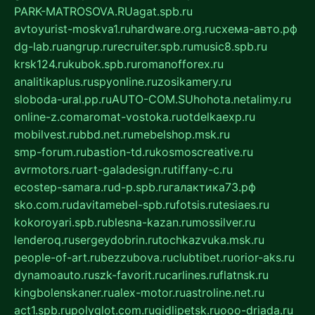
PARK-MATROSOVA.RU
agat.spb.ru
avtoyurist-moskva1.ru
hardware.org.ru
схема-авто.рф
dg-lab.ru
angrup.ru
recruiter.spb.ru
music8.spb.ru
krsk124.ru
kubok.spb.ru
romanofforex.ru
analitikaplus.ru
spyonline.ru
zosikamery.ru
sloboda-ural.pp.ru
AUTO-COM.SU
hohota.net
alimy.ru
online-z.com
aromat-vostoka.ru
otdelkaexp.ru
mobilvest.ru
bbd.net.ru
mebelshop.msk.ru
smp-forum.ru
bastion-td.ru
kosmoscreative.ru
avrmotors.ru
art-galadesign.ru
tiffany-c.ru
ecostep-samara.ru
d-p.spb.ru
галактика73.рф
sko.com.ru
davitamebel-spb.ru
fotsis.ru
tesiaes.ru
kokoroyari.spb.ru
blesna-kazan.ru
mossilver.ru
lenderoq.ru
sergeydobrin.ru
tochkazvuka.msk.ru
people-of-art.ru
bezzubova.ru
clubtibet.ru
orior-aks.ru
dynamoauto.ru
szk-favorit.ru
carlines.ru
flatnsk.ru
kingbolenskaner.ru
alex-motor.ru
astroline.net.ru
act1.spb.ru
polyglot.com.ru
gidlipetsk.ru
ooo-driada.ru