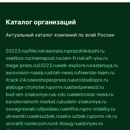
Каталог организаций
Актуальный каталог компаний по всей России
03223.ru
ufille.ru
krasotata.ru
prazdnikdushi.ru
veetbox.ru
cinemapost.ru
ciam-fr.ru
kraft-you.ru
mega-press.ru
03223.ru
web-explore.ru
rastenuya.ru
eurovision-russia.ru
strah-news.ru
freeride-team.ru
itrack-24.ru
sexshopexpress.ru
autostudiopro.ru
alabuga-cityhotel.ru
pornv.ru
atlantpereezd.ru
bud-em-znakomye.ru
a-cdc.ru
elektrostal-news.ru
korolevremont-market.ru
budem-znakomye.ru
oooagrosnab.ru
fpodaso.ru
emfire.ru
pro-otdelky.ru
ukrasotki.ru
seksuzbek.ru
seks-uzbek.ru
porno-vk.ru
sovratili.ru
olecoon.ru
vd-dosug.ru
adonyev.ru