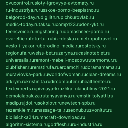
ovucontrol.ru
sloty-igrovyye-avtomaty.ru
ru-industriya.ru
russkoe-porno-besplatno.ru
belgorod-day.ru
digilith.ru
pichkurovlab.ru
medic-today.ru
taksu.ru
comp123.ru
don-ykt.ru
teensvoice.ru
imgsharing.ru
domashnee-porno.ru
eva-elfie.ru
foto-tur.ru
biz-doska.ru
metropoltravel.ru
veslo-i-yakor.ru
borodino-media.ru
rostotsky.ru
regionufa.ru
weiss-bet.ru
zaryna.ru
casinotablet.ru
universalia.ru
remont-mebeli-moscow.ru
termomur.ru
clubfisher.ru
remstirufa.ru
erdamchi.ru
doramamama.ru
muraviovka-park.ru
worldofwoman.ru
clean-dreams.ru
arkrym.ru
kristinita.ru
dircomputer.ru
healthenter.ru
textexperts.ru
pivnaya-kruzhka.ru
kinofilmy-2021.ru
demolalapaluza.ru
tanyavanya.ru
remstir-tolyatti.ru
msdip.ru
jdol.ru
sokolovr.ru
newtech-spb.ru
rezemkleim.ru
massage-tai.ru
seonub.ru
zvonitut.ru
biolisichka24.ru
mncraft-download.ru
algoritm-sistema.ru
godflesh.ru
ru-industria.ru