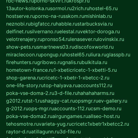
rbc-news.ru
porno-skvirt.ru
krospr.ru
13autor-kolonka.ru
sormol.ru
2rich.ru
hostel-65.ru
hostserve.ru
porno-na-russkom.ru
mishinlab.ru
neznobi.ru
bigfatcc.ru
habble.ru
starbucksvia.ru
delfinet.ru
silvernano.ru
elestal.ru
vektor-doroga.ru
velotrenajery.ru
pronso54.ru
lenasever.ru
lovinskix.ru
show-pets.ru
smartnews03.ru
discofoxworld.ru
miraclecoon.ru
pongup.ru
hostel65.ru
liura.ru
glasspb.ru
firehunters.ru
gribowo.ru
gnalis.ru
bulkitula.ru
hometown-france.ru
1-xbeticricetc-1-xbetti-5.ru
shop-garena.ru
cricetc-1-xbetr-1-xbetcc-2.ru
one-life-story.ru
top-halyava.ru
accounts112.ru
poka-vse-doma-2.ru
3-d-file.ru
hahahaharms.ru
g2012.ru
tst-1.ru
shaggy-cat.ru
opsmgr.ru
ev-gallery.ru
g-2012.ru
ops-mgr.ru
accounts-112.ru
csm-demo.ru
poka-vse-doma2.ru
airgungames.ru
allseo-host.ru
tehosmotre.ru
varieta-yug.ru
cricetc1xbetr1xbetcc2.ru
raytor-d.ru
atillagunn.ru
3d-file.ru