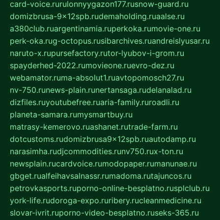
card-voice.ru
rulonnyygazon177.ru
snow-guard.ru
domizbrusa-9x12spb.ru
demaholding.ru
aalse.ru
a380club.ru
argentinamia.ru
perkoka.ru
movie-one.ru
perk-oka.ru
g-octopus.ru
sibarchives.ru
andreislyusar.ru
naruto-x.ru
pursefactory.ru
tor-lyubov-i-grom.ru
spayderhed-2022.ru
movieone.ru
evro-dez.ru
webamator.ru
ma-absolut1.ru
avtopomosch27.ru
nv-750.ru
news-plain.ru
nertansaga.ru
delanalad.ru
dizfiles.ru
youtubefree.ru
aria-family.ru
roadli.ru
planeta-samara.ru
mysmartbuy.ru
matrasy-kemerovo.ru
ashanet.ru
trade-farm.ru
dotcustoms.ru
domizbrusa9x12spb.ru
autodamp.ru
narasimha.ru
djcommodities.ru
nv750.ru
x-ton.ru
newsplain.ru
cardvoice.ru
modopaper.ru
manunae.ru
gbget.ru
alfeihavsalnassr.ru
madoma.ru
tajuncos.ru
petrovkasports.ru
porno-online-besplatno.ru
splclub.ru
york-life.ru
doroga-expo.ru
ribery.ru
cleanmedicine.ru
slovar-ivrit.ru
porno-video-besplatno.ru
seks-365.ru