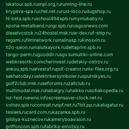
iskatour.spb.ru
snpi.org.ru
running-line.ru
krygeva-spa.ru
chel.net.ru
rust-loco.ru
dugshop.ru
hl-beta.spb.ru
school494.spb.ru
mymubaby.ru
epoha-metalband.ru
ngr.spb.ru
rusgosnews.com
dieselvostok.ru
24hostel.msk.ru
w-dev.ru
f-ship.ru
regsmi.ru
filmnetwork.ru
malinasp.ru
kinosvin.ru
h2o-salon.ru
malutkayork.ru
deltaprim.spb.ru
tango-perm.ru
gooddir.ru
sgv.su
multiki-online.com
webkrasotki.com
cherinvest.ru
detskiy-ostrov.ru
ankou.spb.ru
alvesta1.ru
pdf-creator.ru
nix-files.org.ru
sakhatoday.ru
elektrikersymboler.ru
sputnikyes.ru
golf2club.msk.ru
aeforums.ru
zallclub.ru
multimodal.msk.ru
habaigry.ru
haikko.ru
sobakopedia.ru
isz-fest.ru
ewnc.info
screensaver-clock.net.ru
volnav.spb.ru
comnat.ru
npf.net.ru
7bit.pp.ru
kalugatur.ru
tesiaes.ru
card.com.ru
kazanka.spb.ru
gildiya-kuznecov.ru
kameryboavision.ru
griffoncom.spb.ru
fabrika-emotsiy.ru