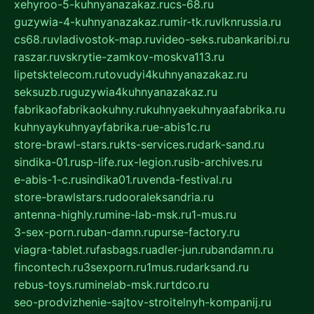
xehyroo-5-kuhnyanazakaz.ru
cs-68.ru
guzywia-4-kuhnyanazakaz.ru
mir-tk.ru
vlknrussia.ru
cs68.ru
vladivostok-map.ru
video-seks.ru
bankaribi.ru
raszar.ru
vskrytie-zamkov-moskva113.ru
lipetsktelecom.ru
tovudyi4kuhnyanazakaz.ru
seksuzb.ru
guzywia4kuhnyanazakaz.ru
fabrikaofabrikaokuhny.ru
kuhnyaekuhnyaafabrika.ru
kuhnyaykuhnyayfabrika.ru
e-abis1c.ru
store-brawl-stars.ru
kts-services.ru
dark-sand.ru
sindika-01.ru
sp-life.ru
x-legion.ru
sib-archives.ru
e-abis-1-c.ru
sindika01.ru
venda-festival.ru
store-brawlstars.ru
dooraleksandria.ru
antenna-highly.ru
mine-lab-msk.ru
1-mus.ru
3-sex-porn.ru
ban-damn.ru
purse-factory.ru
viagra-tablet.ru
fasbags.ru
adler-jun.ru
bandamn.ru
fincontech.ru
3sexporn.ru
1mus.ru
darksand.ru
rebus-toys.ru
minelab-msk.ru
rtdco.ru
seo-prodvizhenie-sajtov-stroitelnyh-kompanij.ru