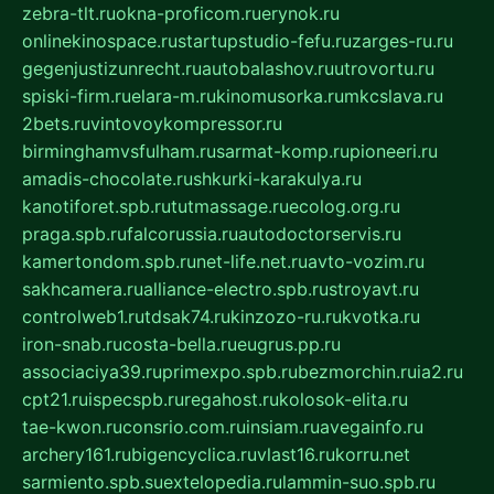
zebra-tlt.ru
okna-proficom.ru
erynok.ru
onlinekinospace.ru
startupstudio-fefu.ru
zarges-ru.ru
gegenjustizunrecht.ru
autobalashov.ru
utrovortu.ru
spiski-firm.ru
elara-m.ru
kinomusorka.ru
mkcslava.ru
2bets.ru
vintovoykompressor.ru
birminghamvsfulham.ru
sarmat-komp.ru
pioneeri.ru
amadis-chocolate.ru
shkurki-karakulya.ru
kanotiforet.spb.ru
tutmassage.ru
ecolog.org.ru
praga.spb.ru
falcorussia.ru
autodoctorservis.ru
kamertondom.spb.ru
net-life.net.ru
avto-vozim.ru
sakhcamera.ru
alliance-electro.spb.ru
stroyavt.ru
controlweb1.ru
tdsak74.ru
kinzozo-ru.ru
kvotka.ru
iron-snab.ru
costa-bella.ru
eugrus.pp.ru
associaciya39.ru
primexpo.spb.ru
bezmorchin.ru
ia2.ru
cpt21.ru
ispecspb.ru
regahost.ru
kolosok-elita.ru
tae-kwon.ru
consrio.com.ru
insiam.ru
avegainfo.ru
archery161.ru
bigencyclica.ru
vlast16.ru
korru.net
sarmiento.spb.su
extelopedia.ru
lammin-suo.spb.ru