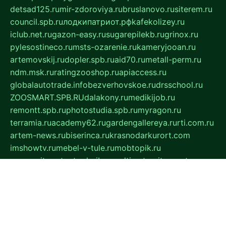
detsad125.ru
mir-zdoroviya.ru
bruslanovo.ru
siterem.ru
council.spb.ru
лодкипатриот.рф
kafekolizey.ru
iclub.net.ru
gazon-easy.ru
sugarepilekb.ru
grinox.ru
pylesostineco.ru
msts-ozarenie.ru
kameryjooan.ru
artemovskij.ru
dopler.spb.ru
aid70.ru
metall-perm.ru
ndm.msk.ru
ratingzooshop.ru
apiaccess.ru
globalautotrade.info
bezverhovskoe.ru
drsschool.ru
ZOOSMART.SPB.RU
dalakony.ru
medikijob.ru
remontt.spb.ru
photostudia.spb.ru
myragon.ru
terramia.ru
academy62.ru
gardengallereya.ru
rti.com.ru
artem-news.ru
biserinca.ru
krasnodarkurort.com
imshowtv.ru
mebel-v-tule.ru
mobtopik.ru
pcsecurity.net.ru
tool-sib.ru
multimetrunit.ru
sp-tour.ru
fan-cs.ru
santeh-russia.ru
symbian9.net.ru
DSHAIR.RU
tmmotors.spb.ru
xjocuricopii.com
musavtomat.msk.ru
obustrojdom.ru
sovetcik.ru
ybaranovskaya.ru
ppknews.ru
cult-alshei.ru
JAPANRUSSIA.RU
proekciyamebel.ru
imper-finans.ru
rim.org.ru