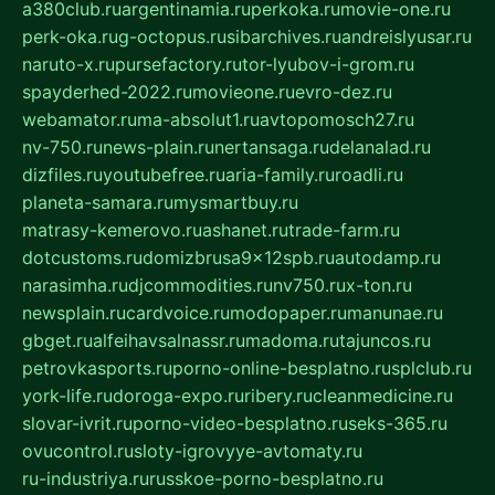
a380club.ru
argentinamia.ru
perkoka.ru
movie-one.ru
perk-oka.ru
g-octopus.ru
sibarchives.ru
andreislyusar.ru
naruto-x.ru
pursefactory.ru
tor-lyubov-i-grom.ru
spayderhed-2022.ru
movieone.ru
evro-dez.ru
webamator.ru
ma-absolut1.ru
avtopomosch27.ru
nv-750.ru
news-plain.ru
nertansaga.ru
delanalad.ru
dizfiles.ru
youtubefree.ru
aria-family.ru
roadli.ru
planeta-samara.ru
mysmartbuy.ru
matrasy-kemerovo.ru
ashanet.ru
trade-farm.ru
dotcustoms.ru
domizbrusa9x12spb.ru
autodamp.ru
narasimha.ru
djcommodities.ru
nv750.ru
x-ton.ru
newsplain.ru
cardvoice.ru
modopaper.ru
manunae.ru
gbget.ru
alfeihavsalnassr.ru
madoma.ru
tajuncos.ru
petrovkasports.ru
porno-online-besplatno.ru
splclub.ru
york-life.ru
doroga-expo.ru
ribery.ru
cleanmedicine.ru
slovar-ivrit.ru
porno-video-besplatno.ru
seks-365.ru
ovucontrol.ru
sloty-igrovyye-avtomaty.ru
ru-industriya.ru
russkoe-porno-besplatno.ru