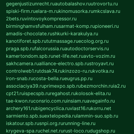
gegenjustizunrecht.ru
autobalashov.ru
utrovortu.ru
spiski-firm.ru
elara-m.ru
kinomusorka.ru
mkcslava.ru
2bets.ru
vintovoykompressor.ru
birminghamvsfulham.ru
sarmat-komp.ru
pioneeri.ru
amadis-chocolate.ru
shkurki-karakulya.ru
kanotiforet.spb.ru
tutmassage.ru
ecolog.org.ru
praga.spb.ru
falcorussia.ru
autodoctorservis.ru
kamertondom.spb.ru
net-life.net.ru
avto-vozim.ru
sakhcamera.ru
alliance-electro.spb.ru
stroyavt.ru
controlweb1.ru
tdsak74.ru
kinzozo-ru.ru
kvotka.ru
iron-snab.ru
costa-bella.ru
eugrus.pp.ru
associaciya39.ru
primexpo.spb.ru
bezmorchin.ru
ia2.ru
cpt21.ru
ispecspb.ru
regahost.ru
kolosok-elita.ru
tae-kwon.ru
consrio.com.ru
insiam.ru
avegainfo.ru
archery161.ru
bigencyclica.ru
vlast16.ru
korru.net
sarmiento.spb.su
extelopedia.ru
lammin-suo.spb.ru
iskatour.spb.ru
snpi.org.ru
running-line.ru
krygeva-spa.ru
chel.net.ru
rust-loco.ru
dugshop.ru