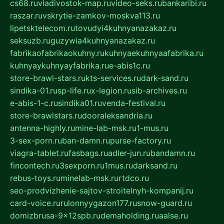
cs68.ru
vladivostok-map.ru
video-seks.ru
bankaribi.ru
raszar.ru
vskrytie-zamkov-moskva113.ru
lipetsktelecom.ru
tovudyi4kuhnyanazakaz.ru
seksuzb.ru
guzywia4kuhnyanazakaz.ru
fabrikaofabrikaokuhny.ru
kuhnyaekuhnyaafabrika.ru
kuhnyaykuhnyayfabrika.ru
e-abis1c.ru
store-brawl-stars.ru
kts-services.ru
dark-sand.ru
sindika-01.ru
sp-life.ru
x-legion.ru
sib-archives.ru
e-abis-1-c.ru
sindika01.ru
venda-festival.ru
store-brawlstars.ru
dooraleksandria.ru
antenna-highly.ru
mine-lab-msk.ru
1-mus.ru
3-sex-porn.ru
ban-damn.ru
purse-factory.ru
viagra-tablet.ru
fasbags.ru
adler-jun.ru
bandamn.ru
fincontech.ru
3sexporn.ru
1mus.ru
darksand.ru
rebus-toys.ru
minelab-msk.ru
rtdco.ru
seo-prodvizhenie-sajtov-stroitelnyh-kompanij.ru
card-voice.ru
rulonnyygazon177.ru
snow-guard.ru
domizbrusa-9x12spb.ru
demaholding.ru
aalse.ru