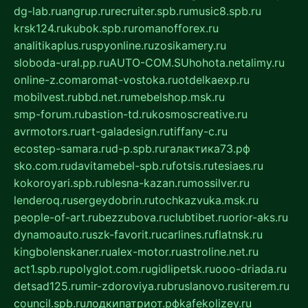
dg-lab.ru
angrup.ru
recruiter.spb.ru
music8.spb.ru
krsk124.ru
kubok.spb.ru
romanofforex.ru
analitikaplus.ru
spyonline.ru
zosikamery.ru
sloboda-ural.pp.ru
AUTO-COM.SU
hohota.net
alimy.ru
online-z.com
aromat-vostoka.ru
otdelkaexp.ru
mobilvest.ru
bbd.net.ru
mebelshop.msk.ru
smp-forum.ru
bastion-td.ru
kosmoscreative.ru
avrmotors.ru
art-galadesign.ru
tiffany-c.ru
ecostep-samara.ru
d-p.spb.ru
галактика73.рф
sko.com.ru
davitamebel-spb.ru
fotsis.ru
tesiaes.ru
kokoroyari.spb.ru
blesna-kazan.ru
mossilver.ru
lenderoq.ru
sergeydobrin.ru
tochkazvuka.msk.ru
people-of-art.ru
bezzubova.ru
clubtibet.ru
orior-aks.ru
dynamoauto.ru
szk-favorit.ru
carlines.ru
flatnsk.ru
kingbolenskaner.ru
alex-motor.ru
astroline.net.ru
act1.spb.ru
polyglot.com.ru
gidlipetsk.ru
ooo-driada.ru
detsad125.ru
mir-zdoroviya.ru
bruslanovo.ru
siterem.ru
council.spb.ru
лодкипатриот.рф
kafekolizey.ru