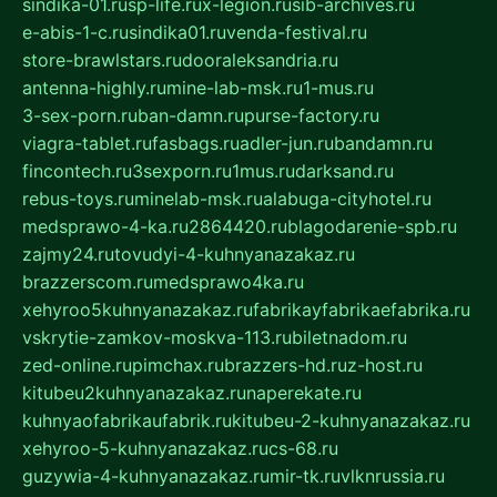
sindika-01.ru
sp-life.ru
x-legion.ru
sib-archives.ru
e-abis-1-c.ru
sindika01.ru
venda-festival.ru
store-brawlstars.ru
dooraleksandria.ru
antenna-highly.ru
mine-lab-msk.ru
1-mus.ru
3-sex-porn.ru
ban-damn.ru
purse-factory.ru
viagra-tablet.ru
fasbags.ru
adler-jun.ru
bandamn.ru
fincontech.ru
3sexporn.ru
1mus.ru
darksand.ru
rebus-toys.ru
minelab-msk.ru
alabuga-cityhotel.ru
medsprawo-4-ka.ru
2864420.ru
blagodarenie-spb.ru
zajmy24.ru
tovudyi-4-kuhnyanazakaz.ru
brazzerscom.ru
medsprawo4ka.ru
xehyroo5kuhnyanazakaz.ru
fabrikayfabrikaefabrika.ru
vskrytie-zamkov-moskva-113.ru
biletnadom.ru
zed-online.ru
pimchax.ru
brazzers-hd.ru
z-host.ru
kitubeu2kuhnyanazakaz.ru
naperekate.ru
kuhnyaofabrikaufabrik.ru
kitubeu-2-kuhnyanazakaz.ru
xehyroo-5-kuhnyanazakaz.ru
cs-68.ru
guzywia-4-kuhnyanazakaz.ru
mir-tk.ru
vlknrussia.ru