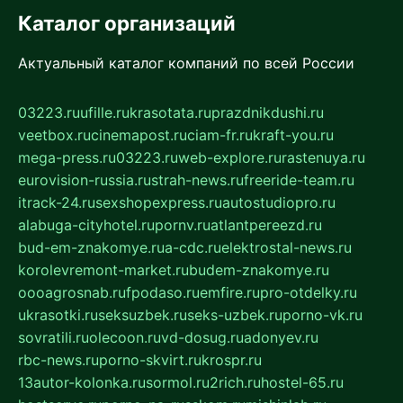
Каталог организаций
Актуальный каталог компаний по всей России
03223.ru
ufille.ru
krasotata.ru
prazdnikdushi.ru
veetbox.ru
cinemapost.ru
ciam-fr.ru
kraft-you.ru
mega-press.ru
03223.ru
web-explore.ru
rastenuya.ru
eurovision-russia.ru
strah-news.ru
freeride-team.ru
itrack-24.ru
sexshopexpress.ru
autostudiopro.ru
alabuga-cityhotel.ru
pornv.ru
atlantpereezd.ru
bud-em-znakomye.ru
a-cdc.ru
elektrostal-news.ru
korolevremont-market.ru
budem-znakomye.ru
oooagrosnab.ru
fpodaso.ru
emfire.ru
pro-otdelky.ru
ukrasotki.ru
seksuzbek.ru
seks-uzbek.ru
porno-vk.ru
sovratili.ru
olecoon.ru
vd-dosug.ru
adonyev.ru
rbc-news.ru
porno-skvirt.ru
krospr.ru
13autor-kolonka.ru
sormol.ru
2rich.ru
hostel-65.ru