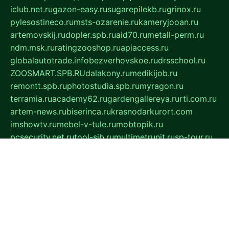
iclub.net.ru
gazon-easy.ru
sugarepilekb.ru
grinox.ru
pylesostineco.ru
msts-ozarenie.ru
kameryjooan.ru
artemovskij.ru
dopler.spb.ru
aid70.ru
metall-perm.ru
ndm.msk.ru
ratingzooshop.ru
apiaccess.ru
globalautotrade.info
bezverhovskoe.ru
drsschool.ru
ZOOSMART.SPB.RU
dalakony.ru
medikijob.ru
remontt.spb.ru
photostudia.spb.ru
myragon.ru
terramia.ru
academy62.ru
gardengallereya.ru
rti.com.ru
artem-news.ru
biserinca.ru
krasnodarkurort.com
imshowtv.ru
mebel-v-tule.ru
mobtopik.ru
pcsecurity.net.ru
tool-sib.ru
multimetrunit.ru
sp-tour.ru
fan-cs.ru
santeh-russia.ru
symbian9.net.ru
DSHAIR.RU
tmmotors.spb.ru
xjocuricopii.com
musavtomat.msk.ru
obustrojdom.ru
sovetcik.ru
ybaranovskaya.ru
ppknews.ru
cult-alshei.ru
JAPANRUSSIA.RU
proekciyamebel.ru
imper-finans.ru
rim.org.ru
glamourai.ru
brassminus.ru
zabor-pro.ru
ftn.pp.ru
dorogoe58.ru
laimengpacker.ru
kuzova-zapchasti.ru