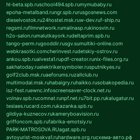
hl-beta.spb.ru
school494.spb.ru
mymubaby.ru
epoha-metalband.ru
ngr.spb.ru
rusgosnews.com
dieselvostok.ru
24hostel.msk.ru
w-dev.ru
f-ship.ru
regsmi.ru
filmnetwork.ru
malinasp.ru
kinosvin.ru
h2o-salon.ru
malutkayork.ru
deltaprim.spb.ru
tango-perm.ru
gooddir.ru
sgv.su
multiki-online.com
webkrasotki.com
cherinvest.ru
detskiy-ostrov.ru
ankou.spb.ru
alvesta1.ru
pdf-creator.ru
nix-files.org.ru
sakhatoday.ru
elektrikersymboler.ru
sputnikyes.ru
golf2club.msk.ru
aeforums.ru
zallclub.ru
multimodal.msk.ru
habaigry.ru
haikko.ru
sobakopedia.ru
isz-fest.ru
ewnc.info
screensaver-clock.net.ru
volnav.spb.ru
comnat.ru
npf.net.ru
7bit.pp.ru
kalugatur.ru
tesiaes.ru
card.com.ru
kazanka.spb.ru
gildiya-kuznecov.ru
kameryboavision.ru
griffoncom.spb.ru
fabrika-emotsiy.ru
PARK-MATROSOVA.RU
agat.spb.ru
avtoyurist-moskva1.ru
hardware.org.ru
схема-авто.рф