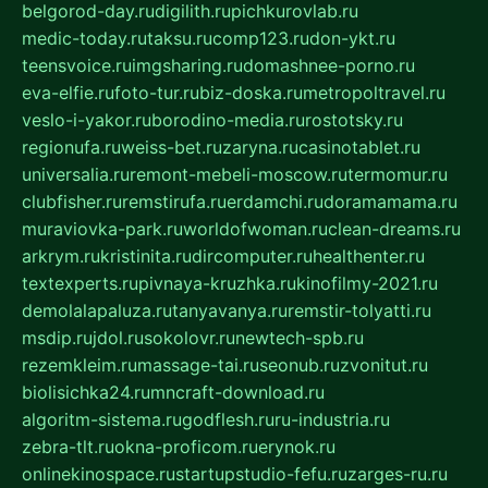
belgorod-day.ru
digilith.ru
pichkurovlab.ru
medic-today.ru
taksu.ru
comp123.ru
don-ykt.ru
teensvoice.ru
imgsharing.ru
domashnee-porno.ru
eva-elfie.ru
foto-tur.ru
biz-doska.ru
metropoltravel.ru
veslo-i-yakor.ru
borodino-media.ru
rostotsky.ru
regionufa.ru
weiss-bet.ru
zaryna.ru
casinotablet.ru
universalia.ru
remont-mebeli-moscow.ru
termomur.ru
clubfisher.ru
remstirufa.ru
erdamchi.ru
doramamama.ru
muraviovka-park.ru
worldofwoman.ru
clean-dreams.ru
arkrym.ru
kristinita.ru
dircomputer.ru
healthenter.ru
textexperts.ru
pivnaya-kruzhka.ru
kinofilmy-2021.ru
demolalapaluza.ru
tanyavanya.ru
remstir-tolyatti.ru
msdip.ru
jdol.ru
sokolovr.ru
newtech-spb.ru
rezemkleim.ru
massage-tai.ru
seonub.ru
zvonitut.ru
biolisichka24.ru
mncraft-download.ru
algoritm-sistema.ru
godflesh.ru
ru-industria.ru
zebra-tlt.ru
okna-proficom.ru
erynok.ru
onlinekinospace.ru
startupstudio-fefu.ru
zarges-ru.ru