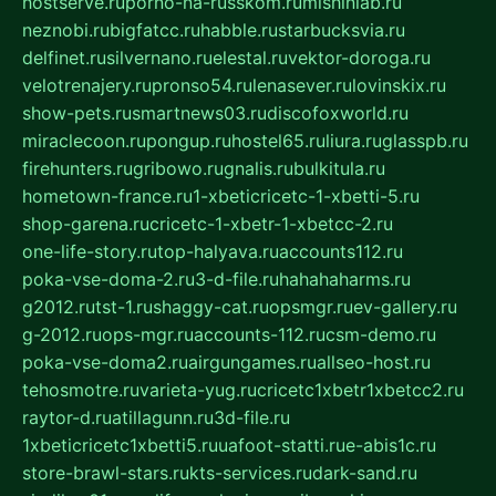
hostserve.ru
porno-na-russkom.ru
mishinlab.ru
neznobi.ru
bigfatcc.ru
habble.ru
starbucksvia.ru
delfinet.ru
silvernano.ru
elestal.ru
vektor-doroga.ru
velotrenajery.ru
pronso54.ru
lenasever.ru
lovinskix.ru
show-pets.ru
smartnews03.ru
discofoxworld.ru
miraclecoon.ru
pongup.ru
hostel65.ru
liura.ru
glasspb.ru
firehunters.ru
gribowo.ru
gnalis.ru
bulkitula.ru
hometown-france.ru
1-xbeticricetc-1-xbetti-5.ru
shop-garena.ru
cricetc-1-xbetr-1-xbetcc-2.ru
one-life-story.ru
top-halyava.ru
accounts112.ru
poka-vse-doma-2.ru
3-d-file.ru
hahahaharms.ru
g2012.ru
tst-1.ru
shaggy-cat.ru
opsmgr.ru
ev-gallery.ru
g-2012.ru
ops-mgr.ru
accounts-112.ru
csm-demo.ru
poka-vse-doma2.ru
airgungames.ru
allseo-host.ru
tehosmotre.ru
varieta-yug.ru
cricetc1xbetr1xbetcc2.ru
raytor-d.ru
atillagunn.ru
3d-file.ru
1xbeticricetc1xbetti5.ru
uafoot-statti.ru
e-abis1c.ru
store-brawl-stars.ru
kts-services.ru
dark-sand.ru