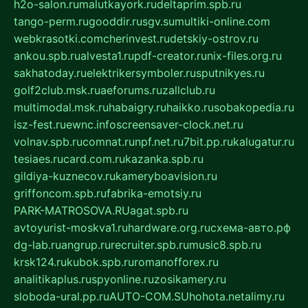
h2o-salon.ru
malutkayork.ru
deltaprim.spb.ru
tango-perm.ru
gooddir.ru
sgv.su
multiki-online.com
webkrasotki.com
cherinvest.ru
detskiy-ostrov.ru
ankou.spb.ru
alvesta1.ru
pdf-creator.ru
nix-files.org.ru
sakhatoday.ru
elektrikersymboler.ru
sputnikyes.ru
golf2club.msk.ru
aeforums.ru
zallclub.ru
multimodal.msk.ru
habaigry.ru
haikko.ru
sobakopedia.ru
isz-fest.ru
ewnc.info
screensaver-clock.net.ru
volnav.spb.ru
comnat.ru
npf.net.ru
7bit.pp.ru
kalugatur.ru
tesiaes.ru
card.com.ru
kazanka.spb.ru
gildiya-kuznecov.ru
kameryboavision.ru
griffoncom.spb.ru
fabrika-emotsiy.ru
PARK-MATROSOVA.RU
agat.spb.ru
avtoyurist-moskva1.ru
hardware.org.ru
схема-авто.рф
dg-lab.ru
angrup.ru
recruiter.spb.ru
music8.spb.ru
krsk124.ru
kubok.spb.ru
romanofforex.ru
analitikaplus.ru
spyonline.ru
zosikamery.ru
sloboda-ural.pp.ru
AUTO-COM.SU
hohota.net
alimy.ru