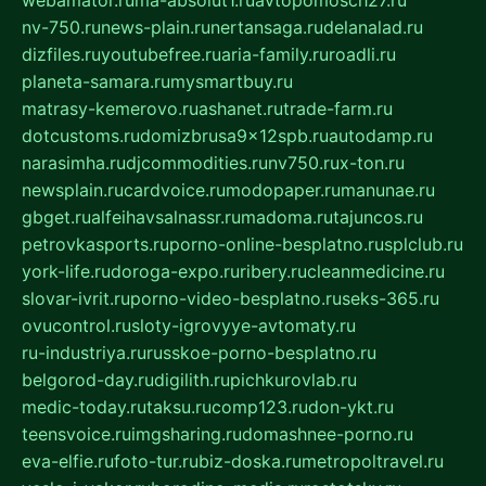
nv-750.ru
news-plain.ru
nertansaga.ru
delanalad.ru
dizfiles.ru
youtubefree.ru
aria-family.ru
roadli.ru
planeta-samara.ru
mysmartbuy.ru
matrasy-kemerovo.ru
ashanet.ru
trade-farm.ru
dotcustoms.ru
domizbrusa9x12spb.ru
autodamp.ru
narasimha.ru
djcommodities.ru
nv750.ru
x-ton.ru
newsplain.ru
cardvoice.ru
modopaper.ru
manunae.ru
gbget.ru
alfeihavsalnassr.ru
madoma.ru
tajuncos.ru
petrovkasports.ru
porno-online-besplatno.ru
splclub.ru
york-life.ru
doroga-expo.ru
ribery.ru
cleanmedicine.ru
slovar-ivrit.ru
porno-video-besplatno.ru
seks-365.ru
ovucontrol.ru
sloty-igrovyye-avtomaty.ru
ru-industriya.ru
russkoe-porno-besplatno.ru
belgorod-day.ru
digilith.ru
pichkurovlab.ru
medic-today.ru
taksu.ru
comp123.ru
don-ykt.ru
teensvoice.ru
imgsharing.ru
domashnee-porno.ru
eva-elfie.ru
foto-tur.ru
biz-doska.ru
metropoltravel.ru