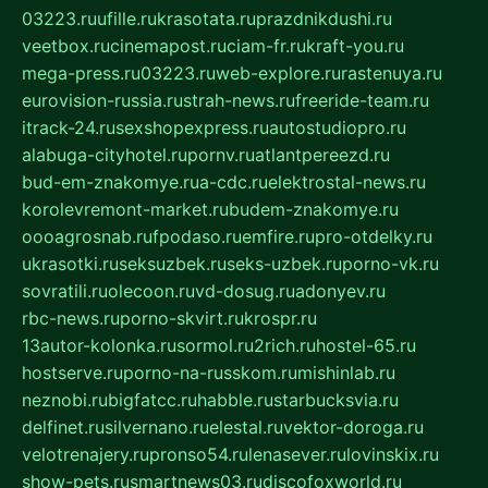
03223.ru
ufille.ru
krasotata.ru
prazdnikdushi.ru
veetbox.ru
cinemapost.ru
ciam-fr.ru
kraft-you.ru
mega-press.ru
03223.ru
web-explore.ru
rastenuya.ru
eurovision-russia.ru
strah-news.ru
freeride-team.ru
itrack-24.ru
sexshopexpress.ru
autostudiopro.ru
alabuga-cityhotel.ru
pornv.ru
atlantpereezd.ru
bud-em-znakomye.ru
a-cdc.ru
elektrostal-news.ru
korolevremont-market.ru
budem-znakomye.ru
oooagrosnab.ru
fpodaso.ru
emfire.ru
pro-otdelky.ru
ukrasotki.ru
seksuzbek.ru
seks-uzbek.ru
porno-vk.ru
sovratili.ru
olecoon.ru
vd-dosug.ru
adonyev.ru
rbc-news.ru
porno-skvirt.ru
krospr.ru
13autor-kolonka.ru
sormol.ru
2rich.ru
hostel-65.ru
hostserve.ru
porno-na-russkom.ru
mishinlab.ru
neznobi.ru
bigfatcc.ru
habble.ru
starbucksvia.ru
delfinet.ru
silvernano.ru
elestal.ru
vektor-doroga.ru
velotrenajery.ru
pronso54.ru
lenasever.ru
lovinskix.ru
show-pets.ru
smartnews03.ru
discofoxworld.ru