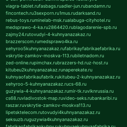
viagra-tablet.ru
fasbags.ru
adler-jun.ru
bandamn.ru
fincontech.ru
3sexporn.ru
1mus.ru
darksand.ru
rebus-toys.ru
minelab-msk.ru
alabuga-cityhotel.ru
medsprawo-4-ka.ru
2864420.ru
blagodarenie-spb.ru
zajmy24.ru
tovudyi-4-kuhnyanazakaz.ru
brazzerscom.ru
medsprawo4ka.ru
xehyroo5kuhnyanazakaz.ru
fabrikayfabrikaefabrika.ru
vskrytie-zamkov-moskva-113.ru
biletnadom.ru
zed-online.ru
pimchax.ru
brazzers-hd.ru
z-host.ru
kitubeu2kuhnyanazakaz.ru
naperekate.ru
kuhnyaofabrikaufabrik.ru
kitubeu-2-kuhnyanazakaz.ru
xehyroo-5-kuhnyanazakaz.ru
cs-68.ru
guzywia-4-kuhnyanazakaz.ru
mir-tk.ru
vlknrussia.ru
cs68.ru
vladivostok-map.ru
video-seks.ru
bankaribi.ru
raszar.ru
vskrytie-zamkov-moskva113.ru
lipetsktelecom.ru
tovudyi4kuhnyanazakaz.ru
seksuzb.ru
guzywia4kuhnyanazakaz.ru
fabrikaofabrikaokuhny.ru
kuhnyaekuhnyaafabrika.ru