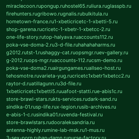
miraclecoon.ru
pongup.ru
hostel65.ru
liura.ru
glasspb.ru
firehunters.ru
gribowo.ru
gnalis.ru
bulkitula.ru
hometown-france.ru
1-xbeticricetc-1-xbetti-5.ru
shop-garena.ru
cricetc-1-xbetr-1-xbetcc-2.ru
one-life-story.ru
top-halyava.ru
accounts112.ru
poka-vse-doma-2.ru
3-d-file.ru
hahahaharms.ru
g2012.ru
tst-1.ru
shaggy-cat.ru
opsmgr.ru
ev-gallery.ru
g-2012.ru
ops-mgr.ru
accounts-112.ru
csm-demo.ru
poka-vse-doma2.ru
airgungames.ru
allseo-host.ru
tehosmotre.ru
varieta-yug.ru
cricetc1xbetr1xbetcc2.ru
raytor-d.ru
atillagunn.ru
3d-file.ru
1xbeticricetc1xbetti5.ru
uafoot-statti.ru
e-abis1c.ru
store-brawl-stars.ru
kts-services.ru
dark-sand.ru
sindika-01.ru
sp-life.ru
x-legion.ru
sib-archives.ru
e-abis-1-c.ru
sindika01.ru
venda-festival.ru
store-brawlstars.ru
dooraleksandria.ru
antenna-highly.ru
mine-lab-msk.ru
1-mus.ru
3-sex-porn.ru
ban-damn.ru
purse-factory.ru