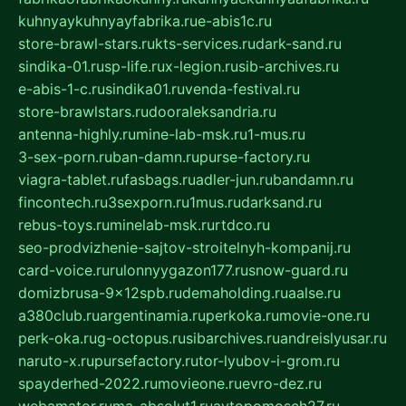
kuhnyaykuhnyayfabrika.ru
e-abis1c.ru
store-brawl-stars.ru
kts-services.ru
dark-sand.ru
sindika-01.ru
sp-life.ru
x-legion.ru
sib-archives.ru
e-abis-1-c.ru
sindika01.ru
venda-festival.ru
store-brawlstars.ru
dooraleksandria.ru
antenna-highly.ru
mine-lab-msk.ru
1-mus.ru
3-sex-porn.ru
ban-damn.ru
purse-factory.ru
viagra-tablet.ru
fasbags.ru
adler-jun.ru
bandamn.ru
fincontech.ru
3sexporn.ru
1mus.ru
darksand.ru
rebus-toys.ru
minelab-msk.ru
rtdco.ru
seo-prodvizhenie-sajtov-stroitelnyh-kompanij.ru
card-voice.ru
rulonnyygazon177.ru
snow-guard.ru
domizbrusa-9x12spb.ru
demaholding.ru
aalse.ru
a380club.ru
argentinamia.ru
perkoka.ru
movie-one.ru
perk-oka.ru
g-octopus.ru
sibarchives.ru
andreislyusar.ru
naruto-x.ru
pursefactory.ru
tor-lyubov-i-grom.ru
spayderhed-2022.ru
movieone.ru
evro-dez.ru
webamator.ru
ma-absolut1.ru
avtopomosch27.ru