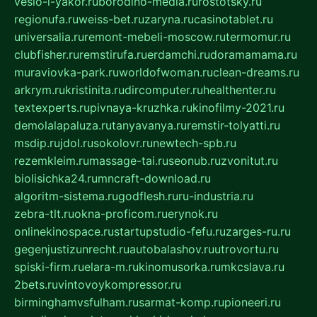
veslo-i-yakor.ru
borodino-media.ru
rostotsky.ru
regionufa.ru
weiss-bet.ru
zaryna.ru
casinotablet.ru
universalia.ru
remont-mebeli-moscow.ru
termomur.ru
clubfisher.ru
remstirufa.ru
erdamchi.ru
doramamama.ru
muraviovka-park.ru
worldofwoman.ru
clean-dreams.ru
arkrym.ru
kristinita.ru
dircomputer.ru
healthenter.ru
textexperts.ru
pivnaya-kruzhka.ru
kinofilmy-2021.ru
demolalapaluza.ru
tanyavanya.ru
remstir-tolyatti.ru
msdip.ru
jdol.ru
sokolovr.ru
newtech-spb.ru
rezemkleim.ru
massage-tai.ru
seonub.ru
zvonitut.ru
biolisichka24.ru
mncraft-download.ru
algoritm-sistema.ru
godflesh.ru
ru-industria.ru
zebra-tlt.ru
okna-proficom.ru
erynok.ru
onlinekinospace.ru
startupstudio-fefu.ru
zarges-ru.ru
gegenjustizunrecht.ru
autobalashov.ru
utrovortu.ru
spiski-firm.ru
elara-m.ru
kinomusorka.ru
mkcslava.ru
2bets.ru
vintovoykompressor.ru
birminghamvsfulham.ru
sarmat-komp.ru
pioneeri.ru