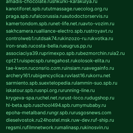
amadis-chocolate.ru
shkurki-karakulya.ru
kanotiforet.spb.ru
tutmassage.ru
ecolog.org.ru
praga.spb.ru
falcorussia.ru
autodoctorservis.ru
kamertondom.spb.ru
net-life.net.ru
avto-vozim.ru
sakhcamera.ru
alliance-electro.spb.ru
stroyavt.ru
controlweb1.ru
tdsak74.ru
kinzozo-ru.ru
kvotka.ru
iron-snab.ru
costa-bella.ru
eugrus.pp.ru
associaciya39.ru
primexpo.spb.ru
bezmorchin.ru
ia2.ru
cpt21.ru
ispecspb.ru
regahost.ru
kolosok-elita.ru
tae-kwon.ru
consrio.com.ru
insiam.ru
avegainfo.ru
archery161.ru
bigencyclica.ru
vlast16.ru
korru.net
sarmiento.spb.su
extelopedia.ru
lammin-suo.spb.ru
iskatour.spb.ru
snpi.org.ru
running-line.ru
krygeva-spa.ru
chel.net.ru
rust-loco.ru
dugshop.ru
hl-beta.spb.ru
school494.spb.ru
mymubaby.ru
epoha-metalband.ru
ngr.spb.ru
rusgosnews.com
dieselvostok.ru
24hostel.msk.ru
w-dev.ru
f-ship.ru
regsmi.ru
filmnetwork.ru
malinasp.ru
kinosvin.ru