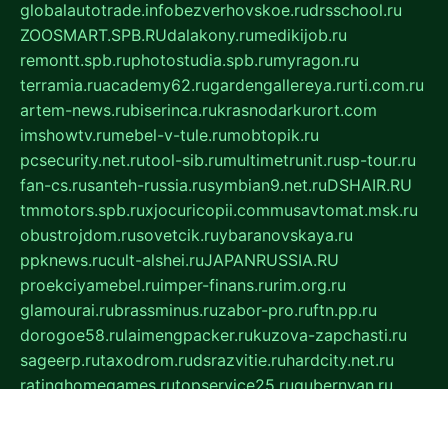
globalautotrade.info
bezverhovskoe.ru
drsschool.ru
ZOOSMART.SPB.RU
dalakony.ru
medikijob.ru
remontt.spb.ru
photostudia.spb.ru
myragon.ru
terramia.ru
academy62.ru
gardengallereya.ru
rti.com.ru
artem-news.ru
biserinca.ru
krasnodarkurort.com
imshowtv.ru
mebel-v-tule.ru
mobtopik.ru
pcsecurity.net.ru
tool-sib.ru
multimetrunit.ru
sp-tour.ru
fan-cs.ru
santeh-russia.ru
symbian9.net.ru
DSHAIR.RU
tmmotors.spb.ru
xjocuricopii.com
musavtomat.msk.ru
obustrojdom.ru
sovetcik.ru
ybaranovskaya.ru
ppknews.ru
cult-alshei.ru
JAPANRUSSIA.RU
proekciyamebel.ru
imper-finans.ru
rim.org.ru
glamourai.ru
brassminus.ru
zabor-pro.ru
ftn.pp.ru
dorogoe58.ru
laimengpacker.ru
kuzova-zapchasti.ru
sageerp.ru
taxodrom.ru
dsrazvitie.ru
hardcity.net.ru
ratinghomegames.ru
topservice25.ru
gubernyan.ru
gtglasslined.ru
ii4.ru
tssport.spb.ru
andorra24.com
blackwallstreet.ru
oboimos.ru
optim-doors.com.ru