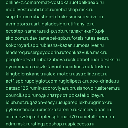
online-z.com
aromat-vostoka.ru
otdelkaexp.ru
mobilvest.ru
bbd.net.ru
mebelshop.msk.ru
smp-forum.ru
bastion-td.ru
kosmoscreative.ru
avrmotors.ru
art-galadesign.ru
tiffany-c.ru
ecostep-samara.ru
d-p.spb.ru
галактика73.рф
sko.com.ru
davitamebel-spb.ru
fotsis.ru
tesiaes.ru
kokoroyari.spb.ru
blesna-kazan.ru
mossilver.ru
lenderoq.ru
sergeydobrin.ru
tochkazvuka.msk.ru
people-of-art.ru
bezzubova.ru
clubtibet.ru
orior-aks.ru
dynamoauto.ru
szk-favorit.ru
carlines.ru
flatnsk.ru
kingbolenskaner.ru
alex-motor.ru
astroline.net.ru
act1.spb.ru
polyglot.com.ru
gidlipetsk.ru
ooo-driada.ru
detsad125.ru
mir-zdoroviya.ru
bruslanovo.ru
siterem.ru
council.spb.ru
лодкипатриот.рф
kafekolizey.ru
iclub.net.ru
gazon-easy.ru
sugarepilekb.ru
grinox.ru
pylesostineco.ru
msts-ozarenie.ru
kameryjooan.ru
artemovskij.ru
dopler.spb.ru
aid70.ru
metall-perm.ru
ndm.msk.ru
ratingzooshop.ru
apiaccess.ru